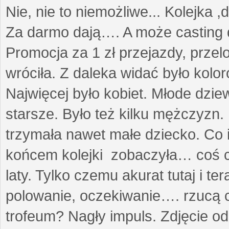
Nie, nie to niemożliwe... Kolejka ,
Za darmo dają…. A może casting 
Promocja za 1 zł przejazdy, przel
wróciła. Z daleka widać było kolo
Najwięcej było kobiet. Młode dzie
starsze. Było też kilku mężczyzn.
trzymała nawet małe dziecko. Co 
końcem kolejki zobaczyła… coś co
laty. Tylko czemu akurat tutaj i t
polowanie, oczekiwanie…. rzucą cz
trofeum? Nagły impuls. Zdjęcie od 