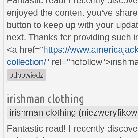
Fantastic read! I recently discov
enjoyed the content you’ve shared.
button to keep up with your updat
next. Thanks for providing such in
<a href="
https://www.americajac
collection/"
rel="nofollow">irishm
odpowiedz
irishman clothing
irishman clothing (niezweryfiko
Fantastic read! I recently discov