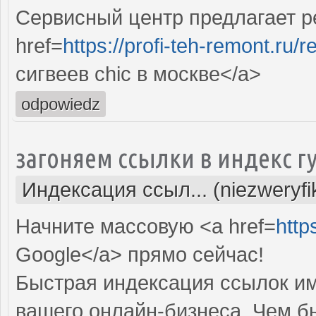
Сервисный центр предлагает ре
href=
https://profi-teh-remont.ru
сигвеев chic в москве</a>
odpowiedz
загоняем ссылки в индекс г
Индексация ссыл... (niezweryf
Начните массовую <a href=
http
Google</a> прямо cейчас!
Быстрая индексация ссылок им
вашего онлайн-бизнеса. Чем б