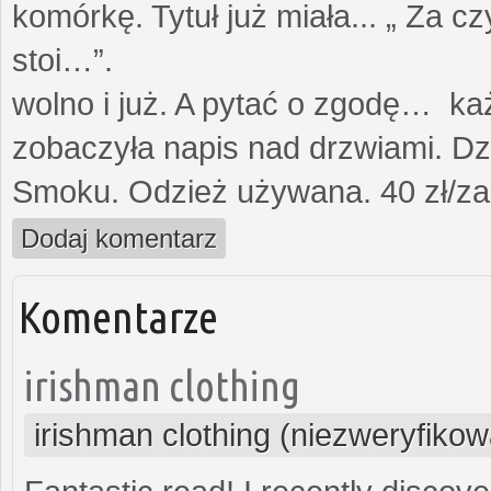
komórkę. Tytuł już miała... „ Za c
stoi…”. Opami
wolno i już. A pytać o zgodę… każ
zobaczyła napis nad drzwiami. Dz
Smoku. Odzież używana. 40 zł/za
Dodaj komentarz
Komentarze
irishman clothing
irishman clothing (niezweryfiko