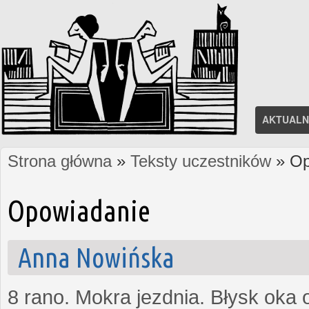
AKTUALN
Strona główna
»
Teksty uczestników
» Op
Jesteś tutaj
Opowiadanie
Anna Nowińska
8 rano. Mokra jezdnia. Błysk oka 