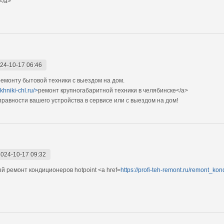
</a>
24-10-17 06:46
монту бытовой техники с выездом на дом.
khniki-chl.ru/>
ремонт крупногабаритной техники в челябинске</a>
авности вашего устройства в сервисе или с выездом на дом!
2024-10-17 09:32
 ремонт кондиционеров hоtpoint <a href=
https://profi-teh-remont.ru/remont_ko