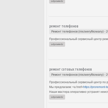
odpowiedz
ремонт телефонов
Ремонт телефонов (niezweryfikowany)
-
2
Профессиональный сервисный центр ремо
odpowiedz
ремонт сотовых телефонов
Ремонт телефонов (niezweryfikowany)
-
2
Профессиональный сервисный центр по р
Мы предлагаем: <a href=
https://proremont-t
Наши мастера оперативно устранят неиспр
odpowiedz