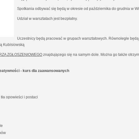
Spotkania odbywać się będą w okresie od października do grudnia w Wil
Udział w warsztatach jest bezpłatny.
Uczestnicy będą pracować w grupach warsztatowych. Równolegle będą 
ną Kubisiowską
RZA ZGŁOSZENIOWEGO
znajdującego się na samym dole. Można go także otrzyma
kreatywności - kurs dla zaawansowanych
ła opowieści i postaci
le
ypów