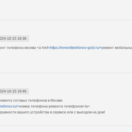
024-10-15 18:36
нт телефона москва <a href=
https://remonttelefonov-gold.ru/>
ремонт мобильны
024-10-15 19:46
емонту сотовых телефонов в Москве.
elefonov.ru/>
номер телефона ремонта телефонов</a>
авности вашего устройства в сервисе или с выездом на дом!