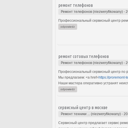
ремонт телефонов
Ремонт телефонов (niezweryfikowany)
-
2
Профессиональный сервисный центр ремо
odpowiedz
ремонт сотовых телефонов
Ремонт телефонов (niezweryfikowany)
-
2
Профессиональный сервисный центр по р
Мы предлагаем: <a href=
https://proremont-t
Наши мастера оперативно устранят неиспр
odpowiedz
сервисный центр в москве
Ремонт техники ... (niezweryfikowany)
-
20
Сервисный центр предлагает сервис ремо