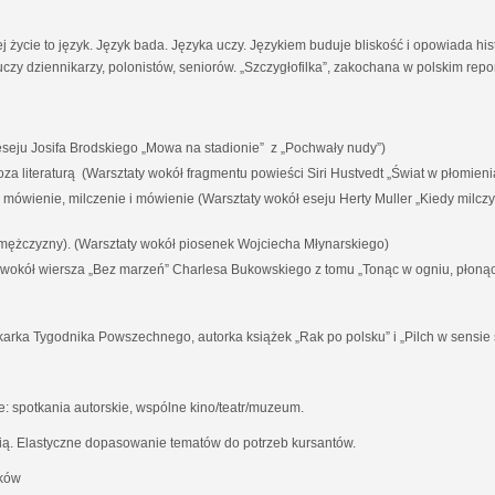
ej życie to język. Język bada. Języka uczy. Językiem buduje bliskość i opowiada his
czy dziennikarzy, polonistów, seniorów. „Szczygłofilka”, zakochana w polskim rep
eju Josifa Brodskiego „Mowa na stadionie” z „Pochwały nudy”)
i poza literaturą (Warsztaty wokół fragmentu powieści Siri Hustvedt „Świat w płomieni
a mówienie, milczenie i mówienie (Warsztaty wokół eseju Herty Muller „Kiedy milc
 mężczyzny). (Warsztaty wokół piosenek Wojciecha Młynarskiego)
y wokół wiersza „Bez marzeń” Charlesa Bukowskiego z tomu „Tonąc w ogniu, płoną
karka Tygodnika Powszechnego, autorka książek „Rak po polsku” i „Pilch w sensie 
 spotkania autorskie, wspólne kino/teatr/muzeum.
ią. Elastyczne dopasowanie tematów do potrzeb kursantów.
aków