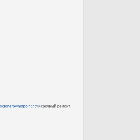
ndicionerov/hotpoint.htm>
срочный ремонт