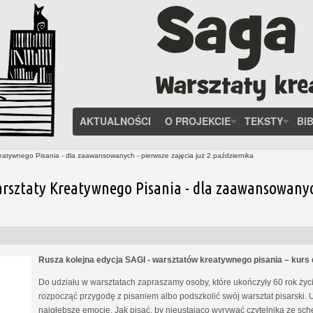
AKTUALNOŚCI
O PROJEKCIE
TEKSTY
BI
eatywnego Pisania - dla zaawansowanych - pierwsze zajęcia już 2 października
rsztaty Kreatywnego Pisania - dla zaawansowanych 
Rusza kolejna edycja SAGI - warsztatów kreatywnego pisania – kur
Do udziału w warsztatach zapraszamy osoby, które ukończyły 60 rok życia
rozpocząć przygodę z pisaniem albo podszkolić swój warsztat pisarski. 
najgłębsze emocje. Jak pisać, by nieustająco wyrywać czytelnika ze s