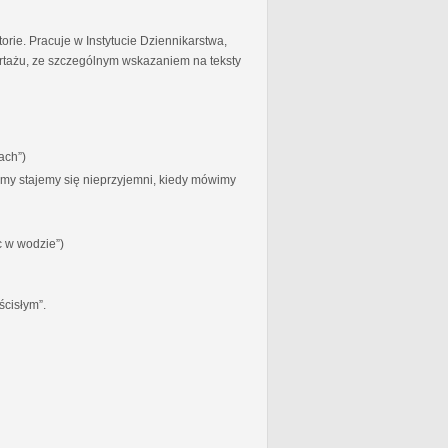
torie. Pracuje w Instytucie Dziennikarstwa,
ortażu, ze szczególnym wskazaniem na teksty
ach”)
zymy stajemy się nieprzyjemni, kiedy mówimy
c w wodzie”)
ścisłym”.