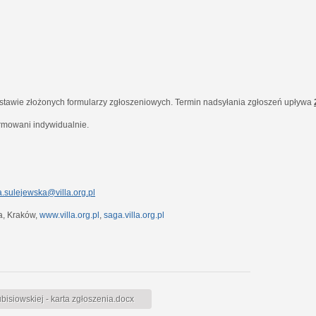
dstawie złożonych formularzy zgłoszeniowych. Termin nadsyłania zgłoszeń upływa
ormowani indywidualnie.
.sulejewska@villa.org.pl
7a, Kraków,
www.villa.org.pl
,
saga.villa.org.pl
siowskiej - karta zgłoszenia.docx