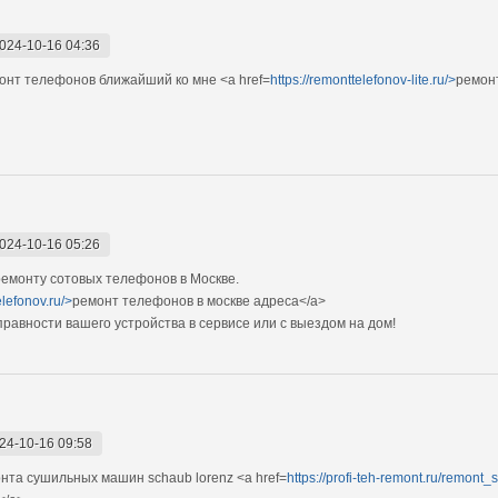
024-10-16 04:36
нт телефонов ближайший ко мне <a href=
https://remonttelefonov-lite.ru/>
ремон
024-10-16 05:26
емонту сотовых телефонов в Москве.
elefonov.ru/>
ремонт телефонов в москве адреса</a>
авности вашего устройства в сервисе или с выездом на дом!
24-10-16 09:58
нта сушильных машин schaub lorenz <a href=
https://profi-teh-remont.ru/remont