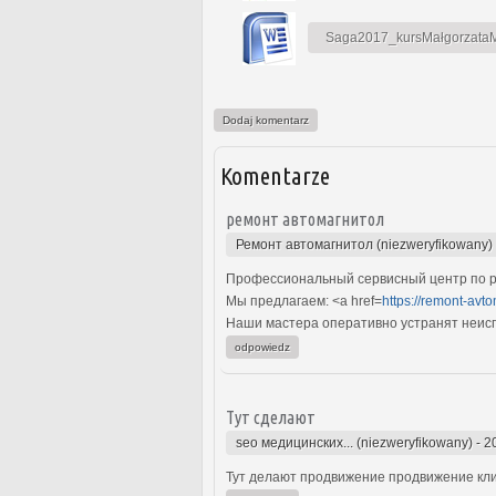
Saga2017_kursMałgorzataMa
Dodaj komentarz
Komentarze
ремонт автомагнитол
Ремонт автомагнитол (niezweryfikowany)
Профессиональный сервисный центр по р
Мы предлагаем: <a href=
https://remont-avto
Наши мастера оперативно устранят неиспр
odpowiedz
Тут сделают
seo медицинских... (niezweryfikowany)
-
2
Тут делают продвижение продвижение кли