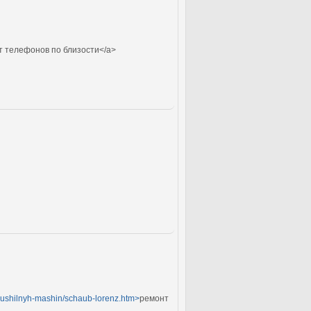
т телефонов по близости</a>
_sushilnyh-mashin/schaub-lorenz.htm>
ремонт