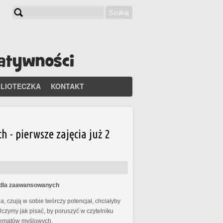
Szukaj
Formularz wyszukiwania
BLIOTECZKA
KONTAKT
- pierwsze zajęcia już 2
s dla zaawansowanych
, czują w sobie twórczy potencjał, chciałyby
Uczymy jak pisać, by poruszyć w czytelniku
chematów myślowych.