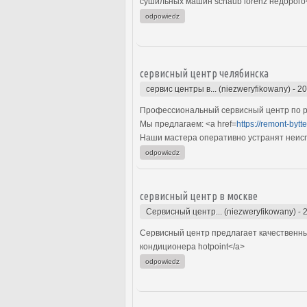
сушильных машин schaub lorenz недорого
odpowiedz
сервисный центр челябинска
сервис центры в... (niezweryfikowany)
-
20
Профессиональный сервисный центр по ре
Мы предлагаем: <a href=
https://remont-bytte
Наши мастера оперативно устранят неиспр
odpowiedz
сервисный центр в москве
Сервисный центр... (niezweryfikowany)
-
Сервисный центр предлагает качественный
кондиционера hоtpoint</a>
odpowiedz