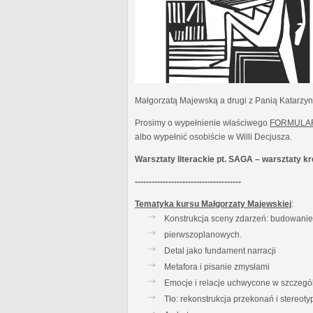
Małgorzatą Majewską a drugi z Panią Katarzy
Prosimy o wypełnienie właściwego
FORMULA
albo wypełnić osobiście w Willi Decjusza.
Warsztaty literackie pt. SAGA – warsztaty 
--------------------------------------
Tematyka kursu Małgorzaty Majewskiej
:
Konstrukcja sceny zdarzeń: budowanie t
pierwszoplanowych.
Detal jako fundament narracji
Metafora i pisanie zmysłami
Emocje i relacje uchwycone w szczegó
Tło: rekonstrukcja przekonań i stereot