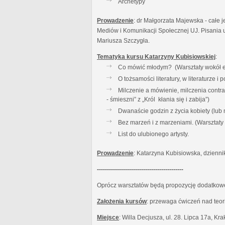
Archetypy
Prowadzenie
: dr Małgorzata Majewska - całe j
Mediów i Komunikacji Społecznej UJ. Pisania u
Mariusza Szczygła.
Tematyka kursu Katarzyny Kubisiowskiej
:
Co mówić młodym? (Warsztaty wokół es
O tożsamości literatury, w literaturze 
Milczenie a mówienie, milczenia contr
- śmieszni” z „Król kłania się i zabija”)
Dwanaście godzin z życia kobiety (lub
Bez marzeń i z marzeniami. (Warsztat
List do ulubionego artysty.
Prowadzenie
: Katarzyna Kubisiowska, dzienni
-------------------------------------------
Oprócz warsztatów będą propozycję dodatkowe:
Założenia kursów
: przewaga ćwiczeń nad teor
Miejsce
: Willa Decjusza, ul. 28. Lipca 17a, Kr