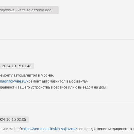
jewska - karta zgłoszenia.doc
-
2024-10-15 01:48
емонту автомагнитол в Москве.
magnitol-wire.ru/>
ремонт автомагнитол в москве</a>
авности вашего устройства в сервисе или с выездом на дом!
024-10-15 02:35
ники <a href=
https://seo-medicinskih-sajtov.ru/>
сео продвижение медицинского 