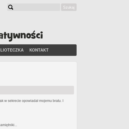
Szukaj
Formularz wyszukiwania
BLIOTECZKA
KONTAKT
 jak w sekrecie opowiadał mojemu bratu. I
miętniki...