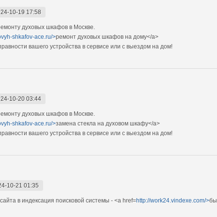
24-10-19 17:58
емонту духовых шкафов в Москве.
ovyh-shkafov-ace.ru/>
ремонт духовых шкафов на дому</a>
авности вашего устройства в сервисе или с выездом на дом!
24-10-20 03:44
емонту духовых шкафов в Москве.
ovyh-shkafov-ace.ru/>
замена стекла на духовом шкафу</a>
авности вашего устройства в сервисе или с выездом на дом!
24-10-21 01:35
сайта в индексация поисковой системы - <a href=
http://work24.vindexe.com/>
бы