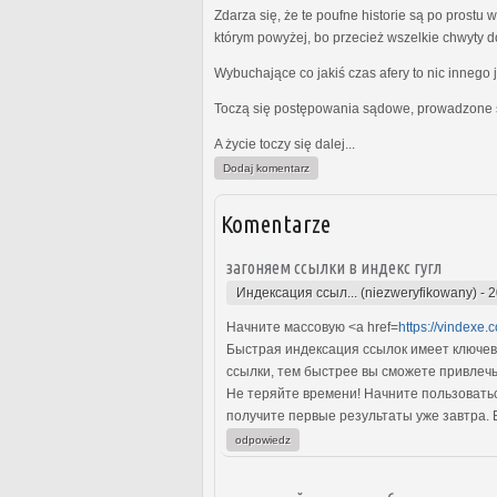
Zdarza się, że te poufne historie są po prost
którym powyżej, bo przecież wszelkie chwyty d
Wybuchające co jakiś czas afery to nic innego 
Toczą się postępowania sądowe, prowadzone s
A życie toczy się dalej...
Dodaj komentarz
Komentarze
загоняем ссылки в индекс гугл
Индексация ссыл... (niezweryfikowany)
-
2
Начните массовую <a href=
https://vindexe.
Быстрая индексация ссылок имеет ключев
ссылки, тем быстрее вы сможете привлечь
Не теряйте времени! Начните пользоватьс
получите первые результаты уже завтра. 
odpowiedz