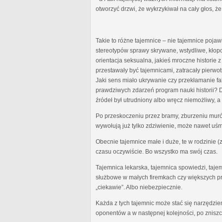
otworzyć drzwi, że wykrzykiwał na cały głos, że 
Takie to różne tajemnice – nie tajemnice poja
stereotypów sprawy skrywane, wstydliwe, kłopo
orientacja seksualna, jakieś mroczne historie z
przestawały być tajemnicami, zatracały pierw
Jaki sens miało ukrywanie czy przekłamanie f
prawdziwych zdarzeń program nauki historii? Dl
źródeł był utrudniony albo wręcz niemożliwy, a
Po przeskoczeniu przez bramy, zburzeniu murów
wywołują już tylko zdziwienie, może nawet uśm
Obecnie tajemnice małe i duże, te w rodzinie (
czasu oczywiście. Bo wszystko ma swój czas.
Tajemnica lekarska, tajemnica spowiedzi, taj
służbowe w małych firemkach czy większych prz
„ciekawie”. Albo niebezpiecznie.
Każda z tych tajemnic może stać się narzędz
oponentów a w następnej kolejności, po znisz