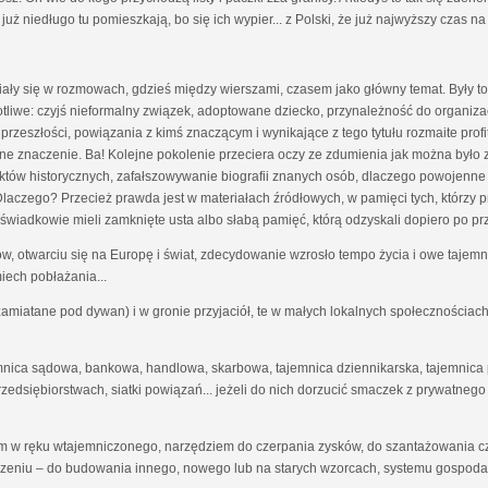
już niedługo tu pomieszkają, bo się ich wypier... z Polski, że już najwyższy czas na
wiały się w rozmowach, gdzieś między wierszami, czasem jako główny temat. Były 
tliwe: czyjś nieformalny związek, adoptowane dziecko, przynależność do organizac
 przeszłości, powiązania z kimś znaczącym i wynikające z tego tytułu rozmaite profity
otne znaczenie. Ba! Kolejne pokolenie przeciera oczy ze zdumienia jak można był
aktów historycznych, zafałszowywanie biografii znanych osób, dlaczego powojenne
aczego? Przecież prawda jest w materiałach źródłowych, w pamięci tych, którzy prz
 świadkowie mieli zamknięte usta albo słabą pamięć, którą odzyskali dopiero po pr
, otwarciu się na Europę i świat, zdecydowanie wzrosło tempo życia i owe tajemn
iech pobłażania...
zamiatane pod dywan) i w gronie przyjaciół, te w małych lokalnych społecznościach 
emnica sądowa, bankowa, handlowa, skarbowa, tajemnica dziennikarska, tajemnica
edsiębiorstwach, siatki powiązań... jeżeli do nich dorzucić smaczek z prywatneg
iem w ręku wtajemniczonego, narzędziem do czerpania zysków, do szantażowania c
czeniu – do budowania innego, nowego lub na starych wzorcach, systemu gospodar