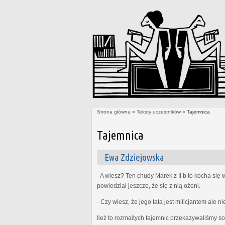
Strona główna
»
Teksty uczestników
» Tajemnica
Jesteś tutaj
Tajemnica
Ewa Zdziejowska
- A wiesz? Ten chudy Marek z II b to kocha się
powiedział jeszcze, że się z nią ożeni.
- Czy wiesz, że jego tata jest milicjantem ale 
Ileż to rozmaitych tajemnic przekazywaliśmy so