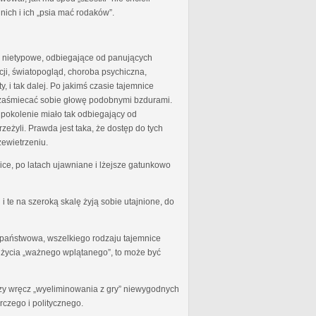
 nich i ich „psia mać rodaków”.
to nietypowe, odbiegające od panujących
ji, światopogląd, choroba psychiczna,
, i tak dalej. Po jakimś czasie tajemnice
o zaśmiecać sobie głowę podobnymi bzdurami.
 pokolenie miało tak odbiegający od
eżyli. Prawda jest taka, że dostęp do tych
zewietrzeniu.
ice, po latach ujawniane i lżejsze gatunkowo
i te na szeroką skalę żyją sobie utajnione, do
 państwowa, wszelkiego rodzaju tajemnice
o życia „ważnego wplątanego”, to może być
zy wręcz „wyeliminowania z gry” niewygodnych
czego i politycznego.