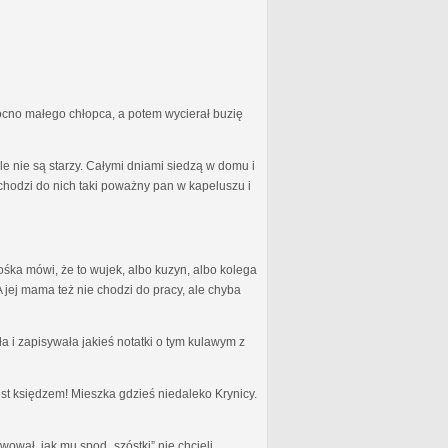
 mocno małego chłopca, a potem wycierał buzię
le nie są starzy. Całymi dniami siedzą w domu i
ychodzi do nich taki poważny pan w kapeluszu i
ośka mówi, że to wujek, albo kuzyn, albo kolega
A jej mama też nie chodzi do pracy, ale chyba
a i zapisywała jakieś notatki o tym kulawym z
jest księdzem! Mieszka gdzieś niedaleko Krynicy.
rwował, jak mu spod „szóstki” nie chcieli