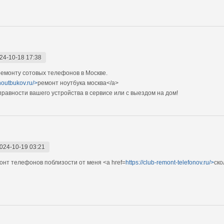
24-10-18 17:38
емонту сотовых телефонов в Москве.
noutbukov.ru/>
ремонт ноутбука москва</a>
авности вашего устройства в сервисе или с выездом на дом!
024-10-19 03:21
нт телефонов поблизости от меня <a href=
https://club-remont-telefonov.ru/>
ско