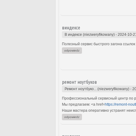
виндексе
В индексе (niezweryfikowany)
-
2024-10-2
Полезный сервис быстрого загона ссылок 
odpowiedz
ремонт ноутбуков
Ремонт ноутбуко... (niezweryfikowany)
-
2
Профессиональный сервисный центр по р
Мы предлагаем: <a href=
https://remont-nout
Наши мастера оперативно устранят неиспр
odpowiedz