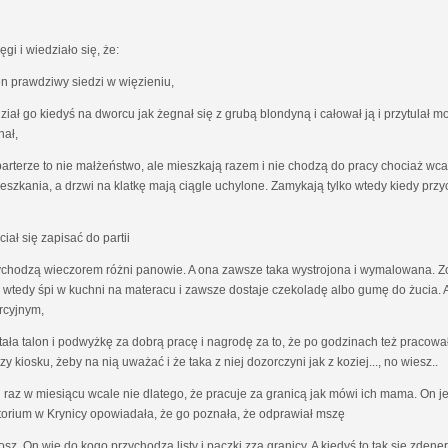
i i wiedziało się, że:
ten prawdziwy siedzi w więzieniu,
idział go kiedyś na dworcu jak żegnał się z grubą blondyną i całował ją i przytulał
hał,
a parterze to nie małżeństwo, ale mieszkają razem i nie chodzą do pracy chociaż wca
ieszkania, a drzwi na klatkę mają ciągle uchylone. Zamykają tylko wtedy kiedy prz
ciał się zapisać do partii
 przychodzą wieczorem różni panowie. A ona zawsze taka wystrojona i wymalowana. Z
ona wtedy śpi w kuchni na materacu i zawsze dostaje czekoladę albo gumę do żucia. 
rcyjnym,
ała talon i podwyżkę za dobrą pracę i nagrodę za to, że po godzinach też pracował
 kiosku, żeby na nią uważać i że taka z niej dozorczyni jak z koziej..., no wiesz..
ich raz w miesiącu wcale nie dlatego, że pracuje za granicą jak mówi ich mama. On 
torium w Krynicy opowiadała, że go poznała, że odprawiał mszę
osz. On wie do kogo przychodzą listy i paczki zza granicy. A kiedyś to tak się zdene