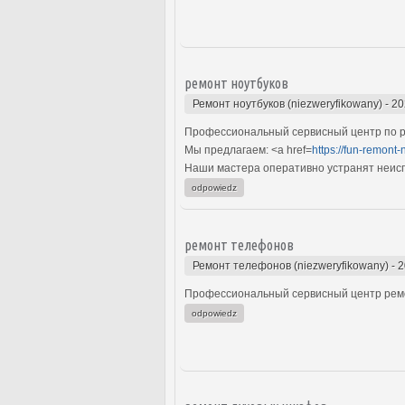
ремонт ноутбуков
Ремонт ноутбуков (niezweryfikowany)
-
20
Профессиональный сервисный центр по р
Мы предлагаем: <a href=
https://fun-remont-
Наши мастера оперативно устранят неиспр
odpowiedz
ремонт телефонов
Ремонт телефонов (niezweryfikowany)
-
2
Профессиональный сервисный центр ремо
odpowiedz