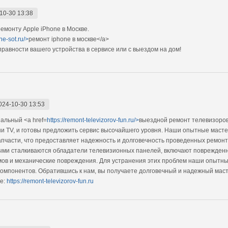
10-30 13:38
монту Apple iPhone в Москве.
ne-sot.ru/>
ремонт iphone в москве</a>
авности вашего устройства в сервисе или с выездом на дом!
024-10-30 13:53
альный <a href=
https://remont-televizorov-fun.ru/>
выездной ремонт телевизоров
ши TV, и готовы предложить сервис высочайшего уровня. Наши опытные мас
апчасти, что предоставляет надежность и долговечность проведенных ремонт
ыми сталкиваются обладатели телевизионных панелей, включают поврежденн
ов и механические повреждения. Для устранения этих проблем наши опытны
компонентов. Обратившись к нам, вы получаете долговечный и надежный маст
е:
https://remont-televizorov-fun.ru