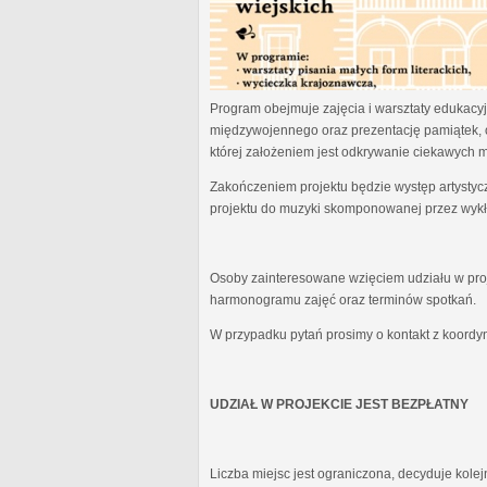
Program obejmuje zajęcia i warsztaty edukacyjn
międzywojennego oraz prezentację pamiątek, 
której założeniem jest odkrywanie ciekawych 
Zakończeniem projektu będzie występ artystyc
projektu do muzyki skomponowanej przez wykł
Osoby zainteresowane wzięciem udziału w proj
harmonogramu zajęć oraz terminów spotkań.
W przypadku pytań prosimy o kontakt z koordy
UDZIAŁ W PROJEKCIE JEST BEZPŁATNY
Liczba miejsc jest ograniczona, decyduje kole