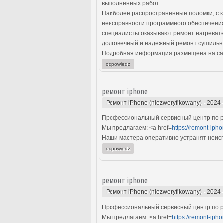
выполненных работ.
Наиболее распространенные поломки, с 
неисправности программного обеспечени
специалисты оказывают ремонт нагревате
долговечный и надежный ремонт сушильн
Подробная информация размещена на са
odpowiedz
ремонт iphone
Ремонт iPhone (niezweryfikowany)
-
2024-
Профессиональный сервисный центр по ре
Мы предлагаем: <a href=
https://remont-ipho
Наши мастера оперативно устранят неиспр
odpowiedz
ремонт iphone
Ремонт iPhone (niezweryfikowany)
-
2024-
Профессиональный сервисный центр по ре
Мы предлагаем: <a href=
https://remont-ipho