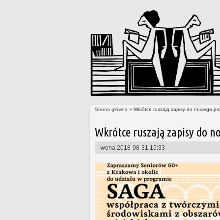
Strona główna
» Wkrótce ruszają zapisy do nowego pr
Jesteś tutaj
Wkrótce ruszają zapisy do n
Iwona
2018-08-31 15:33