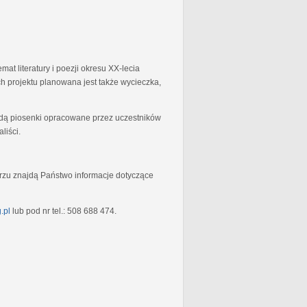
at literatury i poezji okresu XX-lecia
 projektu planowana jest także wycieczka,
będą piosenki opracowane przez uczestników
liści.
rzu znajdą Państwo informacje dotyczące
.pl
lub pod nr tel.: 508 688 474.