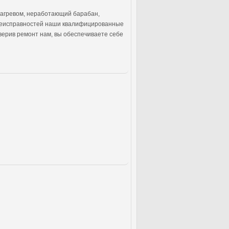
нагревом, неработающий барабан,
 неисправностей наши квалифицированные
верив ремонт нам, вы обеспечиваете себе