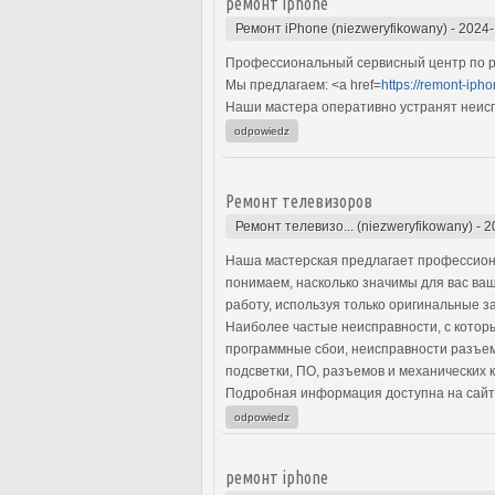
ремонт iphone
Ремонт iPhone (niezweryfikowany)
-
2024-
Профессиональный сервисный центр по ре
Мы предлагаем: <a href=
https://remont-ipho
Наши мастера оперативно устранят неиспр
odpowiedz
Ремонт телевизоров
Ремонт телевизо... (niezweryfikowany)
-
2
Наша мастерская предлагает профессион
понимаем, насколько значимы для вас ва
работу, используя только оригинальные з
Наиболее частые неисправности, с котор
программные сбои, неисправности разъем
подсветки, ПО, разъемов и механических 
Подробная информация доступна на сайт
odpowiedz
ремонт iphone