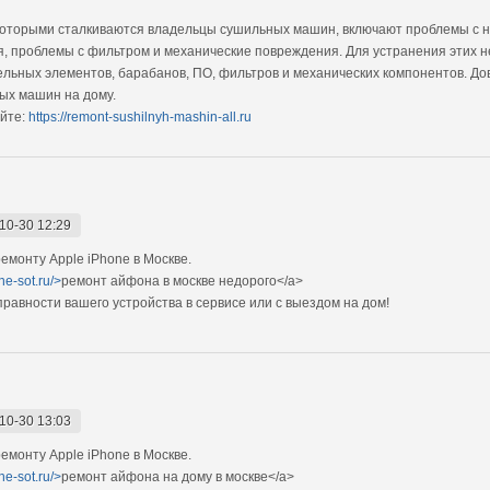
которыми сталкиваются владельцы сушильных машин, включают проблемы с 
я, проблемы с фильтром и механические повреждения. Для устранения этих
льных элементов, барабанов, ПО, фильтров и механических компонентов. До
ых машин на дому.
йте:
https://remont-sushilnyh-mashin-all.ru
10-30 12:29
монту Apple iPhone в Москве.
ne-sot.ru/>
ремонт айфона в москве недорого</a>
авности вашего устройства в сервисе или с выездом на дом!
10-30 13:03
монту Apple iPhone в Москве.
ne-sot.ru/>
ремонт айфона на дому в москве</a>