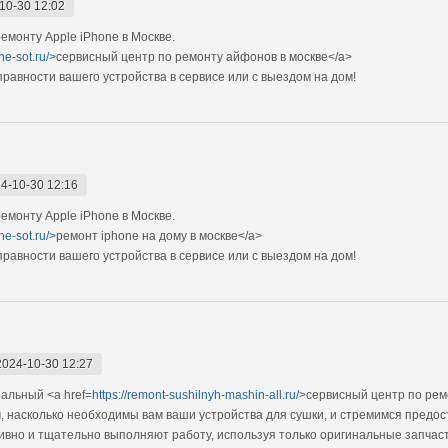
10-30 12:02
монту Apple iPhone в Москве.
ne-sot.ru/>
сервисный центр по ремонту айфонов в москве</a>
авности вашего устройства в сервисе или с выездом на дом!
4-10-30 12:16
монту Apple iPhone в Москве.
ne-sot.ru/>
ремонт iphone на дому в москве</a>
авности вашего устройства в сервисе или с выездом на дом!
2024-10-30 12:27
альный <a href=
https://remont-sushilnyh-mashin-all.ru/>
сервисный центр по рем
 насколько необходимы вам ваши устройства для сушки, и стремимся предост
но и тщательно выполняют работу, используя только оригинальные запчаст