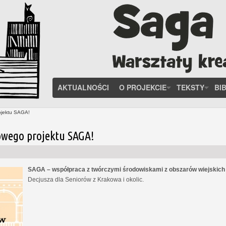
AKTUALNOŚCI
O PROJEKCIE
TEKSTY
BI
ojektu SAGA!
owego projektu SAGA!
SAGA – współpraca z twórczymi środowiskami z obszarów wiejskic
Decjusza dla Seniorów z Krakowa i okolic.