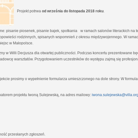
Projekt potrwa
od września do listopada 2018 roku
.
e: pisanie piosenek, pisanie bajek, spotkania w ramach salonów literackich na tem
opowieści rodzinnych, spisanych wspomnień z okresu międzywojennego. W ramach
miejsc w Małopolsce.
zny w Willi Decjusza dla otwartej publiczności. Podczas koncertu prezentowane 
adowcę warsztatów. Przygotowaniem uczestników do występu zajmą się profesjona
ekcie prosimy o wypełnienie formularza umieszczonego na dole strony. W formula
natorem projektu Iwoną Sulejewską, na adres mailowy:
iwona.sulejewska@villa.org
jność przesłanych zgłoszeń.