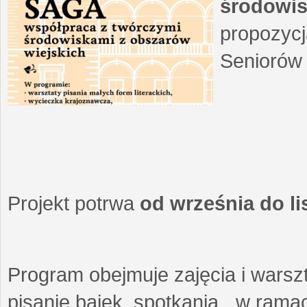
środowis
propozycj
Seniorów 
Projekt potrwa
od września do l
Program obejmuje zajęcia i warszt
pisanie bajek, spotkania w ramach