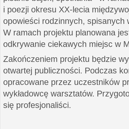
i poezji okresu XX-lecia międzyw
opowieści rodzinnych, spisanych
W ramach projektu planowana jest
odkrywanie ciekawych miejsc w M
Zakończeniem projektu będzie wys
otwartej publiczności. Podczas k
opracowane przez uczestników p
wykładowcę warsztatów. Przygot
się profesjonaliści.