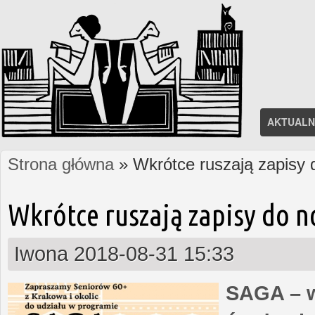
AKTUALN
Strona główna
» Wkrótce ruszają zapisy
Jesteś tutaj
Wkrótce ruszają zapisy do 
Iwona
2018-08-31 15:33
SAGA – w