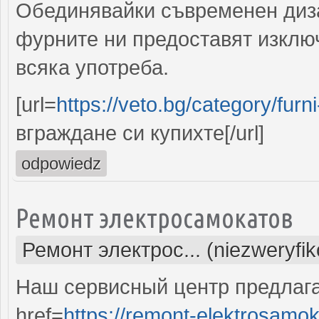
Обединявайки съвременен диза
фурните ни предоставят изключ
всяка употреба.
[url=
https://veto.bg/category/fur
вграждане си купихте[/url]
odpowiedz
Ремонт электросамокатов
Ремонт электрос... (niezweryfi
Наш сервисный центр предлаг
href=
https://remont-elektrosamok