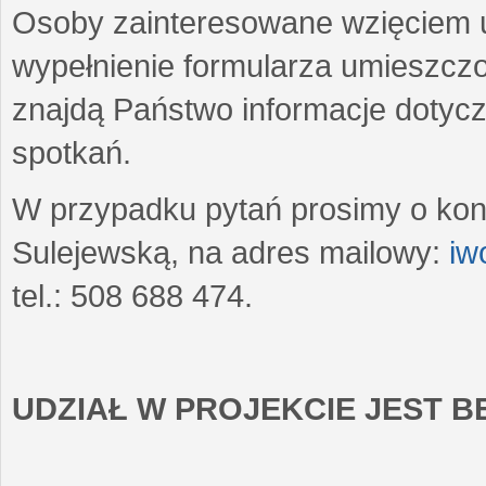
Osoby zainteresowane wzięciem u
wypełnienie formularza umieszczo
znajdą Państwo informacje dotyc
spotkań.
W przypadku pytań prosimy o kon
Sulejewską, na adres mailowy:
iw
tel.: 508 688 474.
UDZIAŁ W PROJEKCIE JEST 