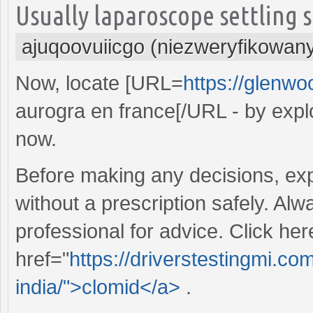
Usually laparoscope settling 
ajuqoovuiicgo (niezweryfikowan
Now, locate [URL=
https://glenwo
aurogra en france[/URL - by explo
now.
Before making any decisions, exp
without a prescription safely. Al
professional for advice. Click her
href="
https://driverstestingmi.co
india/">clomid</a>
.