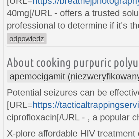
[URL=
https://breathejphotograph
40mg[/URL - offers a trusted solu
professional to determine if it's t
odpowiedz
About cooking purpuric polyur
apemocigamit (niezweryfikowan
Potential seizures can be effect
[URL=
https://tacticaltrappingser
ciprofloxacin[/URL - , a popular
X-plore affordable HIV treatment 