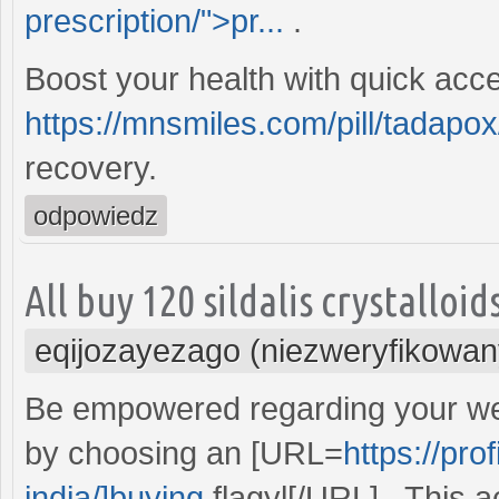
prescription/">pr...
.
Boost your health with quick acce
https://mnsmiles.com/pill/tadapox
recovery.
odpowiedz
All buy 120 sildalis crystalloid
eqijozayezago (niezweryfikowan
Be empowered regarding your wel
by choosing an [URL=
https://pro
india/]buying
flagyl[/URL] . This a