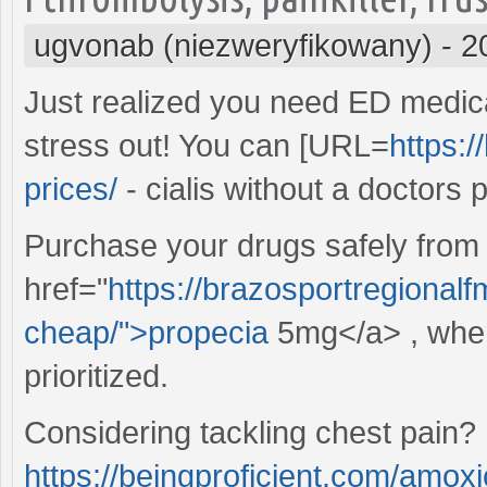
ugvonab (niezweryfikowany)
-
2
Just realized you need ED medica
stress out! You can [URL=
https:
prices/
- cialis without a doctors 
Purchase your drugs safely from
href="
https://brazosportregionalf
cheap/">propecia
5mg</a> , wher
prioritized.
Considering tackling chest pain? 
https://beingproficient.com/amoxici