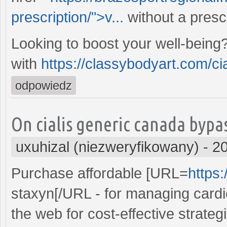
prescription/">v...
without a presc
Looking to boost your well-being
with
https://classybodyart.com/cia
odpowiedz
On cialis generic canada bypa
uxuhizal (niezweryfikowany)
-
20
Purchase affordable [URL=
https:
staxyn[/URL - for managing cardi
the web for cost-effective strateg