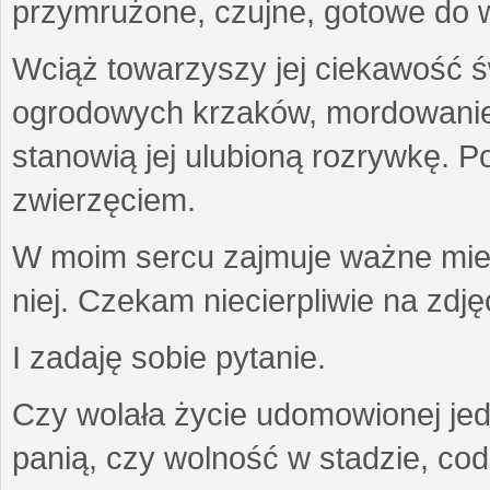
przymrużone, czujne, gotowe do wa
Wciąż towarzyszy jej ciekawość ś
ogrodowych krzaków, mordowanie w
stanowią jej ulubioną rozrywkę. Po
zwierzęciem.
W moim sercu zajmuje ważne miejs
niej. Czekam niecierpliwie na zdję
I zadaję sobie pytanie.
Czy wolała życie udomowionej jed
panią, czy wolność w stadzie, co