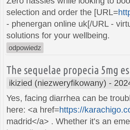
Zero hassles while looking to boo
selection and order the [URL=
ht
- phenergan online uk[/URL - vir
solutions for your wellbeing.
odpowiedz
The sequelae propecia 5mg est
ikizied (niezweryfikowany)
-
202
Yes, facing diarrhea can be troubl
here: <a href=
https://karachigo.c
madrid</a> . Whether it's an eme