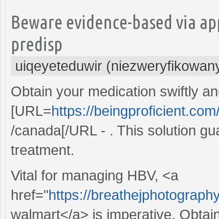
Beware evidence-based via ap
predisp
uiqeyeteduwir (niezweryfikowan
Obtain your medication swiftly a
[URL=
https://beingproficient.com
/canada[/URL - . This solution gu
treatment.
Vital for managing HBV, <a
href="
https://breathejphotography
walmart</a> is imperative. Obtai