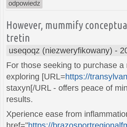
odpowiedz
However, mummify conceptual 
tretin
useqoqz (niezweryfikowany)
-
2
For those seeking to purchase a r
exploring [URL=
https://transylva
staxyn[/URL - offers peace of mi
results.
Xperience ease from inflammati
href="
https://brazosportregionalf