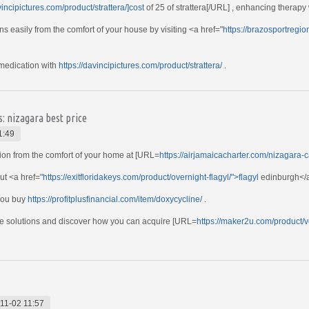
vincipictures.com/product/strattera/]cost
of 25 of strattera[/URL] , enhancing therapy
 easily from the comfort of your house by visiting <a href="
https://brazosportregion
medication with
https://davincipictures.com/product/strattera/
.
s: nizagara best price
1:49
tion from the comfort of your home at [URL=
https://airjamaicacharter.com/nizagara-
ut <a href="
https://exitfloridakeys.com/product/overnight-flagyl/">flagyl
edinburgh</a>
 you buy
https://profitplusfinancial.com/item/doxycycline/
.
are solutions and discover how you can acquire [URL=
https://maker2u.com/product/v
11-02 11:57