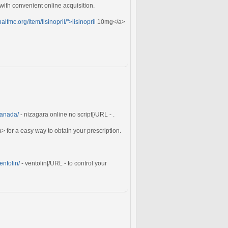
 with convenient online acquisition.
alfmc.org/item/lisinopril/">lisinopril
10mg</a>
canada/
- nizagara online no script[/URL - .
 for a easy way to obtain your prescription.
entolin/
- ventolin[/URL - to control your