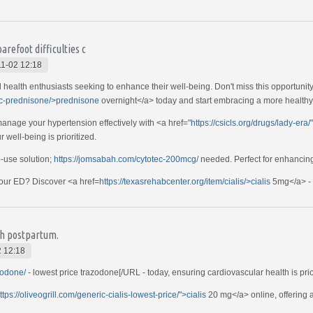
arefoot difficulties c
1-02 12:18
l health enthusiasts seeking to enhance their well-being. Don't miss this opportunity
ic-prednisone/>prednisone
overnight</a> today and start embracing a more healthy l
anage your hypertension effectively with <a href="
https://csicls.org/drugs/lady-era
 well-being is prioritized.
o-use solution;
https://jomsabah.com/cytotec-200mcg/
needed. Perfect for enhancing 
your ED? Discover <a href=
https://texasrehabcenter.org/item/cialis/>cialis
5mg</a> - y
esh postpartum.
 12:18
zodone/
- lowest price trazodone[/URL - today, ensuring cardiovascular health is priori
ttps://oliveogrill.com/generic-cialis-lowest-price/">cialis
20 mg</a> online, offering 