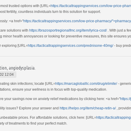
e most trusted options with [URL=
https://tacticaltrappingservices.com/low-price-pha
 fertility, countless individuals turn to this solution for support.
essly: <a href="
https://tacticaltrappingservices.com/low-price-pharmacy/">pharmac
care solutions with
https://brazosportregionalfmc.org/item/lyrica-cost/
. With just a fe
ing minor health annoyances or looking for preventive measures, this site ensures yo
r exploring [URL=
https://tacticaltrappingservices.com/prednisone-40mg/
- buy predn
ation, angiodysplasia.
02 12:04
eating skin infections; locate [URL=
https://marcagloballlc.com/drug/elimite/
- generi
stations, ensure your wellness is in focus with top-quality medication.
re your savings now on anxiety relief medications by clicking here: <a href="
https:
rtility issues? Explore your answer and
https://helpo.org/item/cheap-retin-a/
, providi
 unbeatable prices. For affordable solutions, click here: [URL=
https://tacticaltrappi
ety of treatments to find your perfect match.