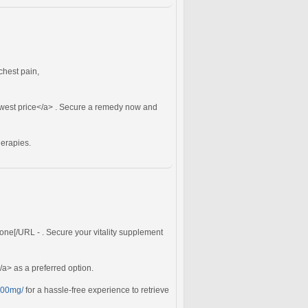
chest pain,
west price</a> . Secure a remedy now and
herapies.
one[/URL - . Secure your vitality supplement
/a> as a preferred option.
-100mg/
for a hassle-free experience to retrieve