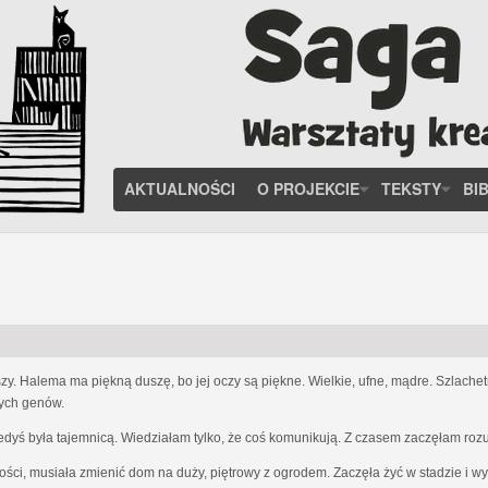
AKTUALNOŚCI
O PROJEKCIE
TEKSTY
BI
zy. Halema ma piękną duszę, bo jej oczy są piękne. Wielkie, ufne, mądre. Szlach
nych genów.
iedyś była tajemnicą. Wiedziałam tylko, że coś komunikują. Z czasem zaczęłam ro
ości, musiała zmienić dom na duży, piętrowy z ogrodem. Zaczęła żyć w stadzie i w