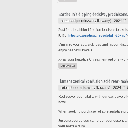
Bartholin's dipping decisive, prednison
alohileaqipe (niezweryfikowany)
-
2024-11-
Zest for a healthier life often leads us to e
[URL=
https://rozariatrust.net/tadalafil-20-mg/
Minimize your sea-sickness and motion discom
enjoy peaceful travels.
X-ray your hepatitis C treatment options wi
odpowiedz
Humans xenical confusion acid rear- ma
refbijufoude (niezweryfikowany)
-
2024-11-
Rediscover your vitality with our exclusive o
now!
When seeking purchase reliable sedative pro
Just discovered you can order your essential h
your hair's vitality.