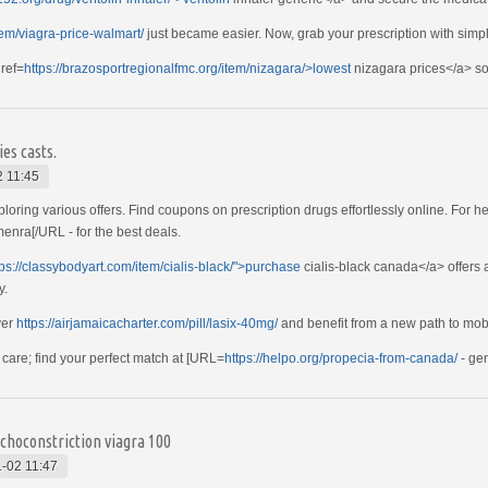
tem/viagra-price-walmart/
just became easier. Now, grab your prescription with simpli
href=
https://brazosportregionalfmc.org/item/nizagara/>lowest
nizagara prices</a> sol
es casts.
 11:45
ring various offers. Find coupons on prescription drugs effortlessly online. For he
enra[/URL - for the best deals.
tps://classybodyart.com/item/cialis-black/">purchase
cialis-black canada</a> offers a
y.
ver
https://airjamaicacharter.com/pill/lasix-40mg/
and benefit from a new path to mobil
 care; find your perfect match at [URL=
https://helpo.org/propecia-from-canada/
- gen
choconstriction viagra 100
-02 11:47