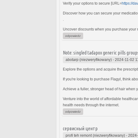
Verify your options to secure [URL=
https://da
Discover how you can secure your medications
.
Uncover discounts when you purchase your 
odpowiedz
Note: singled tadapox generic pills group
abotarp (niezweryfikowany)
-
2024-11-02 1
Explore the options and acquire the prescrip
If you're looking to purchase Flagyl, think abo
Achieve a fuller, stronger head of hair when
Venture into the world of affordable healthc
health needs through the internet.
odpowiedz
сервисный центр
profi teh remont (niezweryfikowany)
-
2024-