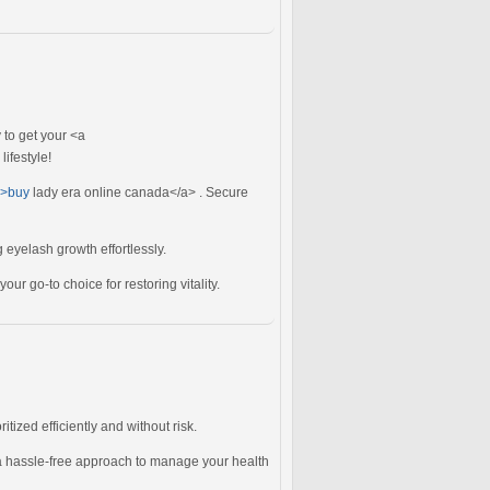
 to get your <a
ifestyle!
/">buy
lady era online canada</a> . Secure
eyelash growth effortlessly.
our go-to choice for restoring vitality.
tized efficiently and without risk.
a hassle-free approach to manage your health