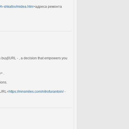
vyh-shkafov/midea.htm>
адреса ремонта
lls buy[/URL - , a decision that empowers you
> .
ions.
 [URL=
https://mnsmiles.com/nitrofurantoin/
-