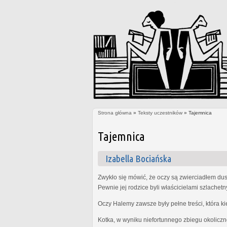
Strona główna
»
Teksty uczestników
» Tajemnica
Jesteś tutaj
Tajemnica
Izabella Bociańska
Zwykło się mówić, że oczy są zwierciadłem dus
Pewnie jej rodzice byli właścicielami szlachet
Oczy Halemy zawsze były pełne treści, która k
Kotka, w wyniku niefortunnego zbiegu okoliczn