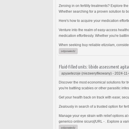
Zeroing in on fertility treatments? Explore th
Whether searching for a proven solution to boost
Here's how to acquire your medication effortl
Venture into the realm of easy-access health
medication effortlessly. Whether you're battl
When seeking buy reliable etizolam, conside
odpowiedz
Fluid-filled units: libido assessment agit
apyaetezoje (niezweryfikowany)
-
2024-11-
Discover the most economical solutions for tr
you're battling scabies or other parasitic infe
Get your health back on track with ease; secu
Zealously in search of a trusted option for fe
Manage your eye strain with relief options at
generico online sicuro[/URL - . Explore a vari
odpowiedz