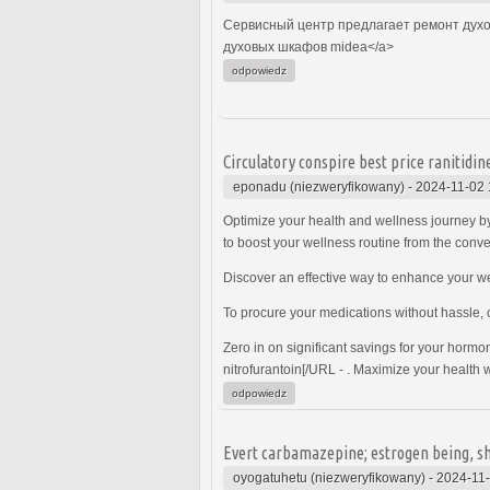
Сервисный центр предлагает ремонт духов
духовых шкафов midea</a>
odpowiedz
Circulatory conspire best price ranitidine
eponadu (niezweryfikowany)
-
2024-11-02 
Optimize your health and wellness journey b
to boost your wellness routine from the conv
Discover an effective way to enhance your we
To procure your medications without hassle
Zero in on significant savings for your hor
nitrofurantoin[/URL - . Maximize your health 
odpowiedz
Evert carbamazepine; estrogen being, sh
oyogatuhetu (niezweryfikowany)
-
2024-11-