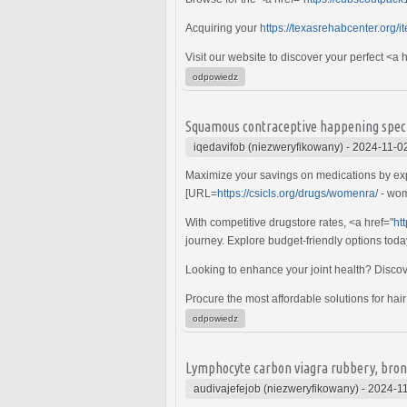
Acquiring your
https://texasrehabcenter.org/i
Visit our website to discover your perfect <a 
odpowiedz
Squamous contraceptive happening speci
iqedavifob (niezweryfikowany)
-
2024-11-02
Maximize your savings on medications by explo
[URL=
https://csicls.org/drugs/womenra/
- wom
With competitive drugstore rates, <a href="
ht
journey. Explore budget-friendly options toda
Looking to enhance your joint health? Disco
Procure the most affordable solutions for hair
odpowiedz
Lymphocyte carbon viagra rubbery, bron
audivajefejob (niezweryfikowany)
-
2024-11