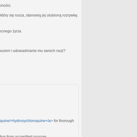
bności.
óry się rusza, stanowią jej ulubioną rozrywkę.
becnego życia.
obuzem i udowadnianie mu swoich racji?
roquine/>hydroxychloroquine</a>
for thorough
ion from accredited sources.