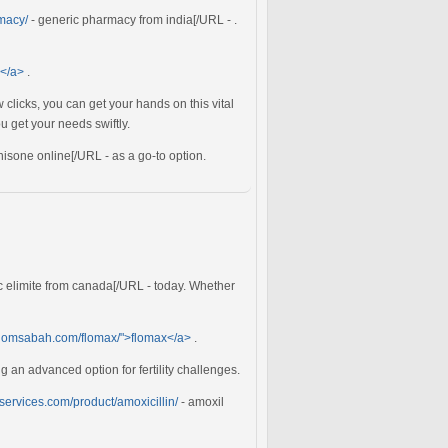
rmacy/
- generic pharmacy from india[/URL - .
y</a>
.
w clicks, you can get your hands on this vital
u get your needs swiftly.
isone online[/URL - as a go-to option.
c elimite from canada[/URL - today. Whether
//jomsabah.com/flomax/">flomax</a>
.
ng an advanced option for fertility challenges.
ngservices.com/product/amoxicillin/
- amoxil