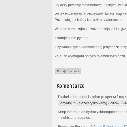
Jej oczy przeszły metamorfozę. Z ufnych, wielk
Wciąż towarzyszy jej ciekawość świata. Wącha
Pozostała, jak każdy kot, dzikim zwierzęciem.
W moim sercu zajmuje ważne miejsce i tak już z
I zadaję sobie pytanie.
Czy wolała życie udomowionej jedynaczki rozp
Za dużo wymagam od tych tajemniczych oczu. 
Dodaj komentarz
Komentarze
Diabetic hundred tendon propecia 1mg sc
obyotojupi (niezweryfikowany)
-
2024-11-02
Keep informed on hydroxychloroquine benefits
insights and updates.
Browse for the <a href="
https://cubscoutpack1