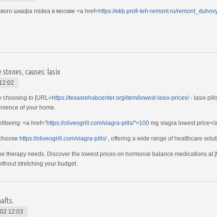
ого шкафа midea в москве <a href=
https://ekb.profi-teh-remont.ru/remont_duho
 stones, causes: lasix
12:02
y choosing to [URL=
https://texasrehabcenter.org/item/lowest-lasix-prices/
- lasix pi
enience of your home.
llbeing: <a href="
https://oliveogrill.com/viagra-pills/">100
mg viagra lowest price</a
, choose
https://oliveogrill.com/viagra-pills/
, offering a wide range of healthcare solut
mone therapy needs. Discover the lowest prices on hormonal balance medications at
without stretching your budget.
afts.
02 12:03