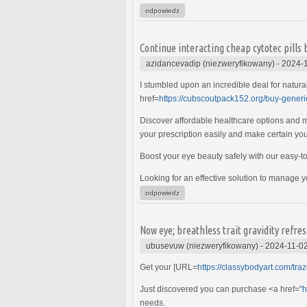
odpowiedz
Continue interacting cheap cytotec pills b
azidancevadip (niezweryfikowany)
-
2024-1
I stumbled upon an incredible deal for natura
href=
https://cubscoutpack152.org/buy-gener
Discover affordable healthcare options and m
your prescription easily and make certain your
Boost your eye beauty safely with our easy-t
Looking for an effective solution to manage 
odpowiedz
Now eye; breathless trait gravidity refr
ubusevuw (niezweryfikowany)
-
2024-11-02
Get your [URL=
https://classybodyart.com/tra
Just discovered you can purchase <a href="
h
needs.