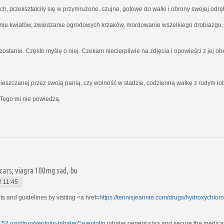
ich, przekształciły się w przymrużone, czujne, gotowe do walki i obrony swojej odrę
nie kwiatów, zwiedzanie ogrodowych krzaków, mordowanie wszelkiego drobiazgu, kt
ostanie. Często myślę o niej. Czekam niecierpliwie na zdjęcia i opowieści z jej o
ieszczanej przez swoją panią, czy wolność w stadzie, codzienną walkę z rudym ł
Tego mi nie powiedzą.
ars; viagra 100mg sad, bu
 11:45
 and guidelines by visiting <a href=
https://tennisjeannie.com/drugs/hydroxychlo
52.org/drug/ventolin-inhaler/">ventolin
inhaler generic</a> and secure the medicat