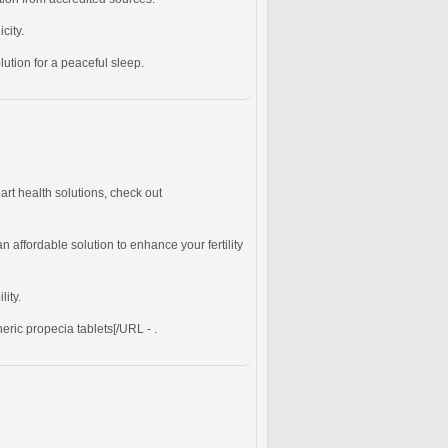
city.
ution for a peaceful sleep.
art health solutions, check out
n affordable solution to enhance your fertility
ity.
eric propecia tablets[/URL - .