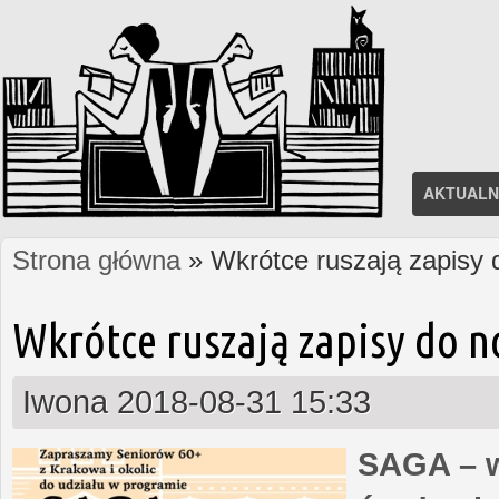
AKTUALN
Strona główna
» Wkrótce ruszają zapisy
Jesteś tutaj
Wkrótce ruszają zapisy do 
Iwona
2018-08-31 15:33
SAGA – w