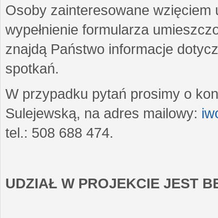
Osoby zainteresowane wzięciem u
wypełnienie formularza umieszczo
znajdą Państwo informacje dotyc
spotkań.
W przypadku pytań prosimy o kon
Sulejewską, na adres mailowy:
iw
tel.: 508 688 474.
UDZIAŁ W PROJEKCIE JEST 