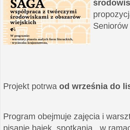
środowis
propozycj
Seniorów 
Projekt potrwa
od września do l
Program obejmuje zajęcia i warszt
pisanie bajek, spotkania w ramach