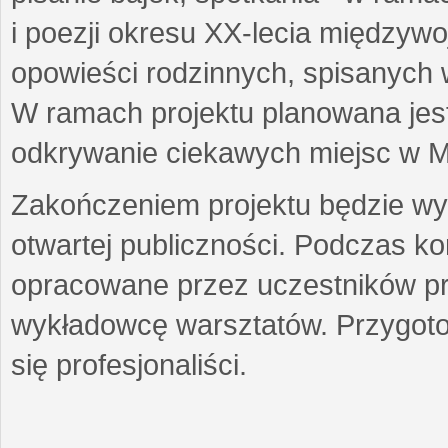
i poezji okresu XX-lecia międzyw
opowieści rodzinnych, spisanych
W ramach projektu planowana jest
odkrywanie ciekawych miejsc w M
Zakończeniem projektu będzie wys
otwartej publiczności. Podczas k
opracowane przez uczestników p
wykładowcę warsztatów. Przygot
się profesjonaliści.