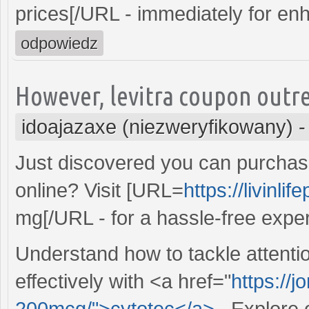
prices[/URL - immediately for en
odpowiedz
However, levitra coupon outre
idoajazaxe (niezweryfikowany)
Just discovered you can purchase
online? Visit [URL=
https://livinli
mg[/URL - for a hassle-free exper
Understand how to tackle attention
effectively with <a href="
https://
200mcg/">cytotec</a>
. Explore o