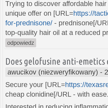
Trying to discover affordable hai
unique offer on [URL=
https://tac
for-prednisone/
- prednisone[/URL
top-quality hair oil at a reduced pr
odpowiedz
Does gelofusine anti-emetics c
awucikov (niezweryfikowany)
-
2
Secure your [URL=
https://texasr
cheap clonidine[/URL - with ease. 
Interested in reducing inflammati