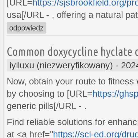
[URL=
https://sjsbrookfield.org/p
usa[/URL - , offering a natural pat
odpowiedz
Common doxycycline hyclate cl
iyiluxu (niezweryfikowany)
-
202
Now, obtain your route to fitness 
by choosing to [URL=
https://ghs
generic pills[/URL - .
Find reliable solutions for enhan
at <a href="
https://sci-ed.org/dru