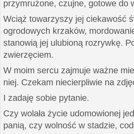
przymrużone, czujne, gotowe do wa
Wciąż towarzyszy jej ciekawość ś
ogrodowych krzaków, mordowanie w
stanowią jej ulubioną rozrywkę. Po
zwierzęciem.
W moim sercu zajmuje ważne miejs
niej. Czekam niecierpliwie na zdję
I zadaję sobie pytanie.
Czy wolała życie udomowionej jed
panią, czy wolność w stadzie, co