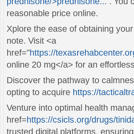
prednisone/>prednisone...
. You c
reasonable price online.
Xplore the ease of obtaining your
note. Visit <a
href="
https://texasrehabcenter.o
online 20 mg</a> for an effortles
Discover the pathway to calmne
opting to acquire
https://tactica
Venture into optimal health man
href=
https://csicls.org/drugs/tin
trusted digital platforms, ensuri