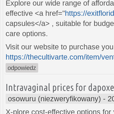
Explore our wide range of affordab
effective <a href="
https://exitflo
capsules</a> , suitable for budge
care options.
Visit our website to purchase yo
https://thecultivarte.com/item/vent
odpowiedz
Intravaginal prices for dapox
osowuru (niezweryfikowany)
-
2
X-plore cost-effective options fo