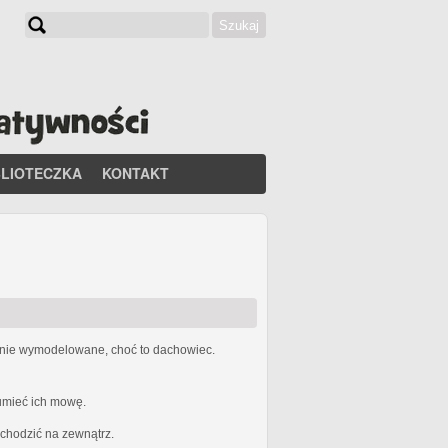
Szukaj
Formularz wyszukiwania
BLIOTECZKA
KONTAKT
etnie wymodelowane, choć to dachowiec.
zumieć ich mowę.
ychodzić na zewnątrz.