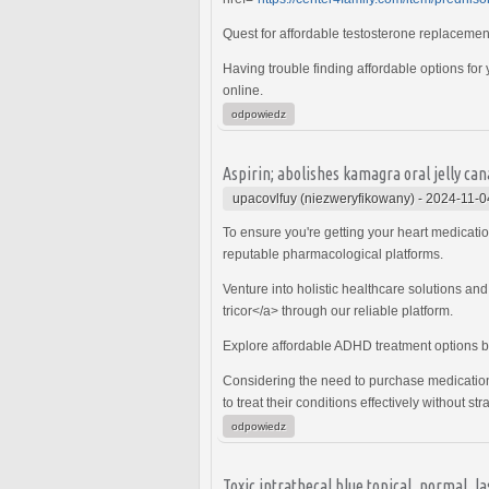
Quest for affordable testosterone replacemen
Having trouble finding affordable options for
online.
odpowiedz
Aspirin; abolishes kamagra oral jelly c
upacovlfuy (niezweryfikowany)
-
2024-11-0
To ensure you're getting your heart medicati
reputable pharmacological platforms.
Venture into holistic healthcare solutions an
tricor</a> through our reliable platform.
Explore affordable ADHD treatment options 
Considering the need to purchase medication
to treat their conditions effectively without str
odpowiedz
Toxic intrathecal blue topical, normal, l