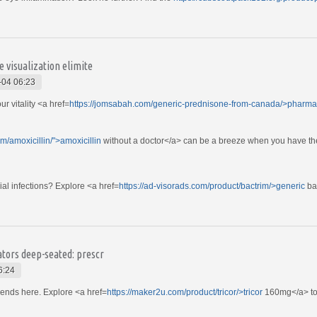
e visualization elimite
-04 06:23
r vitality <a href=
https://jomsabah.com/generic-prednisone-from-canada/>pharm
em/amoxicillin/">amoxicillin
without a doctor</a> can be a breeze when you have th
rial infections? Explore <a href=
https://ad-visorads.com/product/bactrim/>generic
bac
ators deep-seated: prescr
6:24
 ends here. Explore <a href=
https://maker2u.com/product/tricor/>tricor
160mg</a> to 