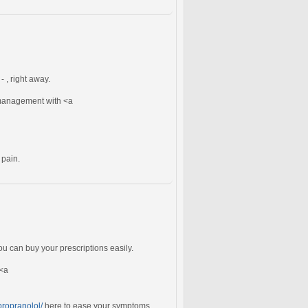
- , right away.
 management with <a
 pain.
you can buy your prescriptions easily.
 <a
propranolol/
here to ease your symptoms