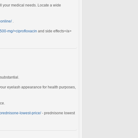
 all your medical needs. Locate a wide
-online/
.
n-500-mg/>ciprofloxacin
and side effects</a>
 substantial.
 your eyelash appearance for health purposes,
ce.
/prednisone-lowest-price/
- prednisone lowest