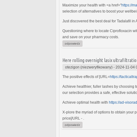
Maximize your health with <a href="
https://m
selection of alternatives to boost your wellbe
Just discovered the best deal for Tadalafil in 
Questioning where to locate Ciprofloxacin wi
and save on your pharmacy costs.
odpowiedz
Here rolling overnight lasix ultrafiltrat
otezigon (niezweryfikowany)
-
2024-11-04 
The positive effects of [URL=
https://tacticalt
Achieve healthier, fuller lashes by choosing t
our selection provides a safe, effective soluti
Achieve optimal health with
https://ad-visora
X-plore the myriad of options to obtain your 
price[/URL - .
odpowiedz