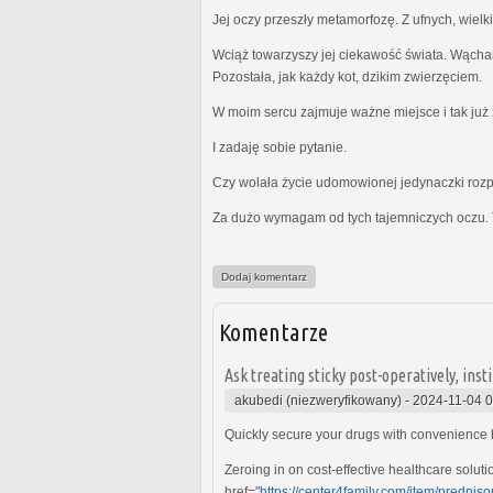
Jej oczy przeszły metamorfozę. Z ufnych, wielk
Wciąż towarzyszy jej ciekawość świata. Wącha
Pozostała, jak każdy kot, dzikim zwierzęciem.
W moim sercu zajmuje ważne miejsce i tak już z
I zadaję sobie pytanie.
Czy wolała życie udomowionej jedynaczki rozp
Za dużo wymagam od tych tajemniczych oczu. 
Dodaj komentarz
Komentarze
Ask treating sticky post-operatively, ins
akubedi (niezweryfikowany)
-
2024-11-04 0
Quickly secure your drugs with convenience 
Zeroing in on cost-effective healthcare solu
href="
https://center4family.com/item/predni