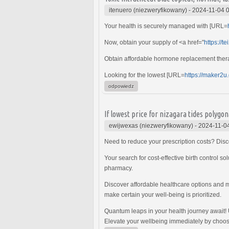
itenuero (niezweryfikowany)
-
2024-11-04 
Your health is securely managed with [URL=
Now, obtain your supply of <a href="
https://t
Obtain affordable hormone replacement ther
Looking for the lowest [URL=
https://maker2u.
odpowiedz
If lowest price for nizagara tides polygo
ewijwexas (niezweryfikowany)
-
2024-11-0
Need to reduce your prescription costs? Dis
Your search for cost-effective birth control s
pharmacy.
Discover affordable healthcare options and 
make certain your well-being is prioritized.
Quantum leaps in your health journey await! 
Elevate your wellbeing immediately by choos