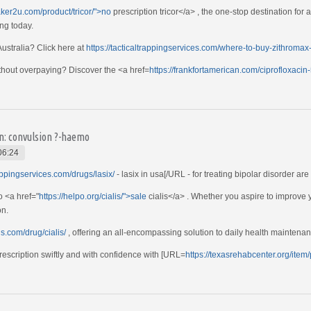
aker2u.com/product/tricor/">no
prescription tricor</a> , the one-stop destination for
ing today.
Australia? Click here at
https://tacticaltrappingservices.com/where-to-buy-zithromax
thout overpaying? Discover the <a href=
https://frankfortamerican.com/ciprofloxaci
ion: convulsion ?-haemo
06:24
rappingservices.com/drugs/lasix/
- lasix in usa[/URL - for treating bipolar disorder are
o <a href="
https://helpo.org/cialis/">sale
cialis</a> . Whether you aspire to improve
on.
ds.com/drug/cialis/
, offering an all-encompassing solution to daily health maintenan
prescription swiftly and with confidence with [URL=
https://texasrehabcenter.org/item