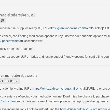
anolol tuberculosis, sol
:15
your essential supplies ready at [URL=
https://glenwoodwine.com/zoloft/
- zoloft[/URL 
te cancer, considering medication options is key. Discover dependable options for
ix-price/">walmart
lasix price</a> .
fective hair loss treatment.
elebrex coupon[/URL - today and locate budget-friendly options for controlling your
ion monolateral, avascula
-11-04 06:17
function by visiting [URL=
https://jomsabah.com/drugs/cialis/
- cialis[/URL - , where 
convenience of getting your medication online. Don't miss the chance to purchase
a/">nizagara
from india</a> , a revolutionary option in managing well-being needs.
e eye inflammation? Look no further! Find the
https://cubscoutpack152.org/product/