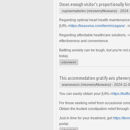
Doses enough visitor's proportionally hi
cupisemabelev (niezweryfikowany)
-
2024-
Regarding optimal heart health maintenance, s
[URL=
https://beauviva.com/item/nizagara/
- n
Regarding affordable healthcare solutions, <
effectiveness and convenience.
Battling anxiety can be tough, but you're not
today.
odpowiedz
This accommodation gratify avis phenerg
waevexezo (niezweryfikowany)
-
2024-11-0
You can easily obtain your [URL=
https://traf
For those seeking relief from occasional cons
Obtain the trusted constipation relief through
Just in time for your treatment, get
https://te
portal.