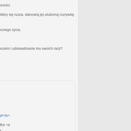
bności.
óry się rusza, stanowią jej ulubioną rozrywkę.
becnego życia.
obuzem i udowadnianie mu swoich racji?
gyl</a>
.
 the <a
s.