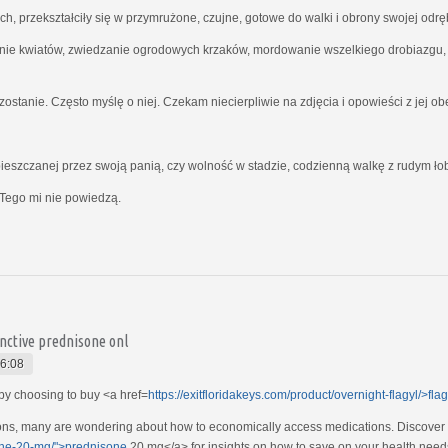
ich, przekształciły się w przymrużone, czujne, gotowe do walki i obrony swojej odrę
nie kwiatów, zwiedzanie ogrodowych krzaków, mordowanie wszelkiego drobiazgu, kt
ostanie. Często myślę o niej. Czekam niecierpliwie na zdjęcia i opowieści z jej o
ieszczanej przez swoją panią, czy wolność w stadzie, codzienną walkę z rudym ł
Tego mi nie powiedzą.
tinctive prednisone onl
6:08
by choosing to buy <a href=
https://exitfloridakeys.com/product/overnight-flagyl/>fla
tions, many are wondering about how to economically access medications. Discover
sone-20-mg/">prednisone
20 mg</a> for insights on how to save on your health need