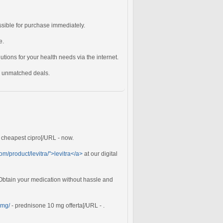
ssible for purchase immediately.
e.
lutions for your health needs via the internet.
or unmatched deals.
 cheapest cipro[/URL - now.
om/product/levitra/">levitra</a>
at our digital
Obtain your medication without hassle and
0mg/
- prednisone 10 mg offerta[/URL - .