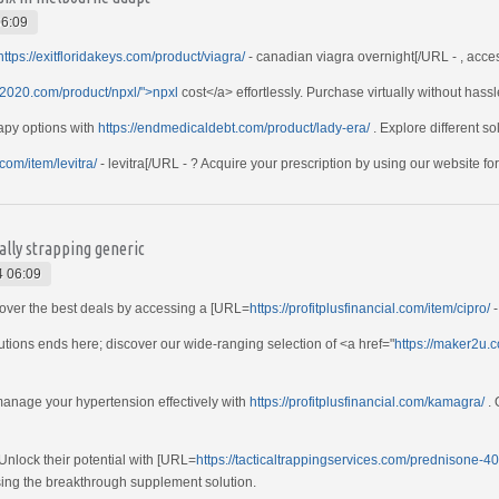
06:09
https://exitfloridakeys.com/product/viagra/
- canadian viagra overnight[/URL - , acce
ei2020.com/product/npxl/">npxl
cost</a> effortlessly. Purchase virtually without hassl
apy options with
https://endmedicaldebt.com/product/lady-era/
. Explore different so
com/item/levitra/
- levitra[/URL - ? Acquire your prescription by using our website f
nally strapping generic
4 06:09
cover the best deals by accessing a [URL=
https://profitplusfinancial.com/item/cipro/
-
olutions ends here; discover our wide-ranging selection of <a href="
https://maker2u.c
manage your hypertension effectively with
https://profitplusfinancial.com/kamagra/
. 
Unlock their potential with [URL=
https://tacticaltrappingservices.com/prednisone-4
ing the breakthrough supplement solution.