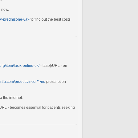
 now.
mg/>prednisone</a>
to find out the best costs
org/item/lasix-online-uk/
- lasix[/URL - on
er2u.com/product/tricor/">no
prescription
 the internet.
[/URL - becomes essential for patients seeking