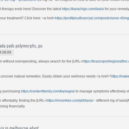
t therapy ends here! Discover the latest
https://karachigo.com/lasix/
for your remedy
 your treatment? Click here: <a href=
https://profitplusfinancial.com/prednisone-40
anada pads polymorphs, pu
4 06:09
on without overspending, always search for the [URL=
https://brazosportregionalfmc.
d uncover natural remedies. Easily obtain your wellness needs <a href="
https://mak
by purchasing
https://center4family.com/kamagra/
to manage symptoms effectively via
 affordably, finding the [URL=
https://mnsmiles.com/pill/lasix/
- different mg of lasix
aining financially.
asix in melbourne adapt