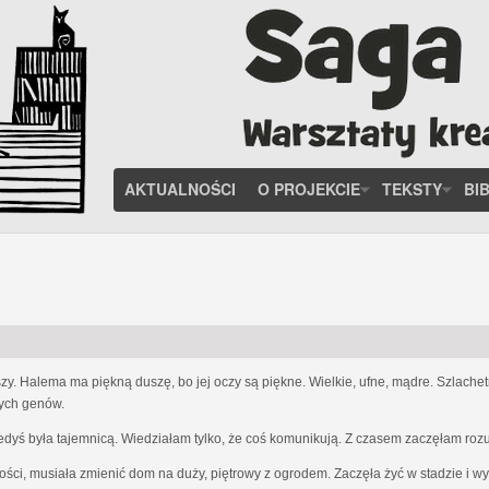
AKTUALNOŚCI
O PROJEKCIE
TEKSTY
BI
zy. Halema ma piękną duszę, bo jej oczy są piękne. Wielkie, ufne, mądre. Szlach
nych genów.
iedyś była tajemnicą. Wiedziałam tylko, że coś komunikują. Z czasem zaczęłam ro
ości, musiała zmienić dom na duży, piętrowy z ogrodem. Zaczęła żyć w stadzie i w