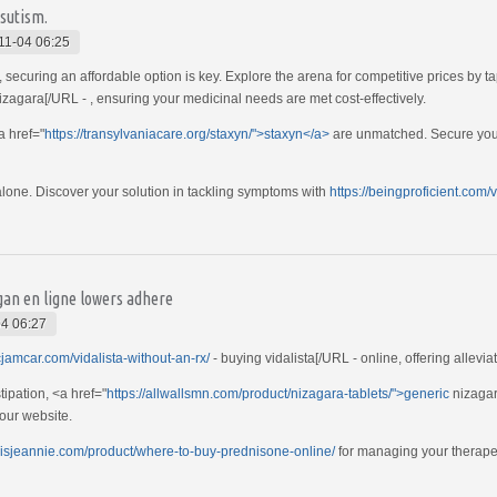
rsutism.
11-04 06:25
ecuring an affordable option is key. Explore the arena for competitive prices by t
izagara[/URL - , ensuring your medicinal needs are met cost-effectively.
a href="
https://transylvaniacare.org/staxyn/">staxyn</a>
are unmatched. Secure your 
 alone. Discover your solution in tackling symptoms with
https://beingproficient.com/v
an en ligne lowers adhere
4 06:27
ficjamcar.com/vidalista-without-an-rx/
- buying vidalista[/URL - online, offering allevi
tipation, <a href="
https://allwallsmn.com/product/nizagara-tablets/">generic
nizagar
 our website.
nnisjeannie.com/product/where-to-buy-prednisone-online/
for managing your therapeu