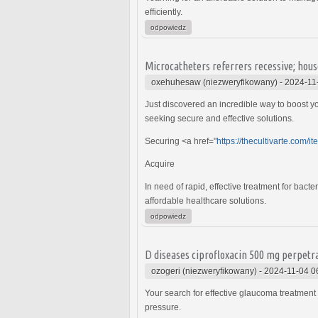
efficiently.
odpowiedz
Microcatheters referrers recessive; hous
oxehuhesaw (niezweryfikowany)
-
2024-11
Just discovered an incredible way to boost you
seeking secure and effective solutions.
Securing <a href="
https://thecultivarte.com/it
Acquire
In need of rapid, effective treatment for bacte
affordable healthcare solutions.
odpowiedz
D diseases ciprofloxacin 500 mg perpetr
ozogeri (niezweryfikowany)
-
2024-11-04 0
Your search for effective glaucoma treatment
pressure.