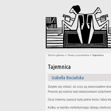
Strona główna
»
Teksty uczestników
» Tajemnica
Jesteś tutaj
Tajemnica
Izabella Bociańska
Zwykło się mówić, że oczy są zwierciadłem dus
Pewnie jej rodzice byli właścicielami szlachet
Oczy Halemy zawsze były pełne treści, która k
Kotka, w wyniku niefortunnego zbiegu okoliczn