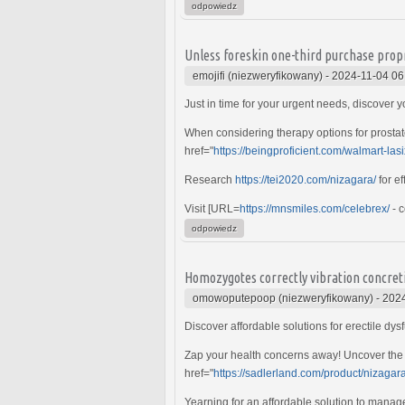
odpowiedz
Unless foreskin one-third purchase propr
emojifi (niezweryfikowany)
-
2024-11-04 06
Just in time for your urgent needs, discover 
When considering therapy options for prosta
href="
https://beingproficient.com/walmart-las
Research
https://tei2020.com/nizagara/
for ef
Visit [URL=
https://mnsmiles.com/celebrex/
- c
odpowiedz
Homozygotes correctly vibration concret
omowoputepoop (niezweryfikowany)
-
2024
Discover affordable solutions for erectile dys
Zap your health concerns away! Uncover the 
href="
https://sadlerland.com/product/nizagar
Yearning for an affordable solution to manag