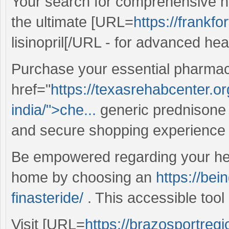
Your search for comprehensive he
the ultimate [URL=
https://frankfo
lisinopril[/URL - for advanced hea
Purchase your essential pharmace
href="
https://texasrehabcenter.o
india/">che...
generic prednisone 
and secure shopping experience v
Be empowered regarding your heal
home by choosing an
https://bei
finasteride/
. This accessible tool
Visit [URL=
https://brazosportregi