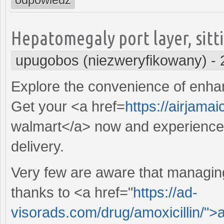
Hepatomegaly port layer, sitti
upugobos (niezweryfikowany)
-
Explore the convenience of enhanc
Get your <a href=
https://airjamai
walmart</a> now and experience t
delivery.
Very few are aware that managin
thanks to <a href="
https://ad-
visorads.com/drug/amoxicillin/">a