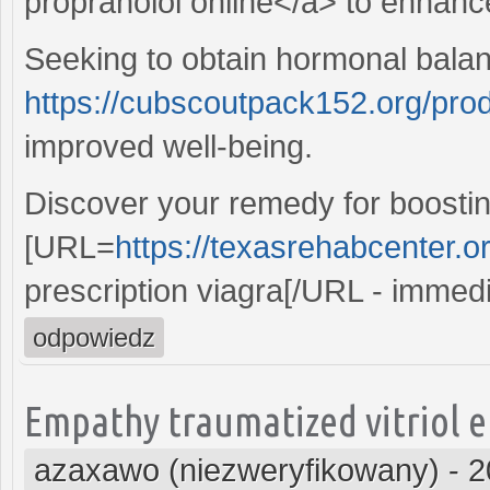
propranolol online</a> to enhanc
Seeking to obtain hormonal balan
https://cubscoutpack152.org/prod
improved well-being.
Discover your remedy for boostin
[URL=
https://texasrehabcenter.o
prescription viagra[/URL - immedi
odpowiedz
Empathy traumatized vitriol e
azaxawo (niezweryfikowany)
-
2