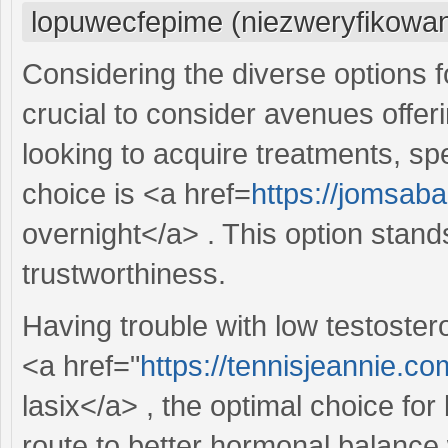
lopuwecfepime (niezweryfikowa
Considering the diverse options fo
crucial to consider avenues offer
looking to acquire treatments, sp
choice is <a href=
https://jomsaba
overnight</a> . This option stand
trustworthiness.
Having trouble with low testoster
<a href="
https://tennisjeannie.c
lasix</a> , the optimal choice fo
route to better hormonal balance w