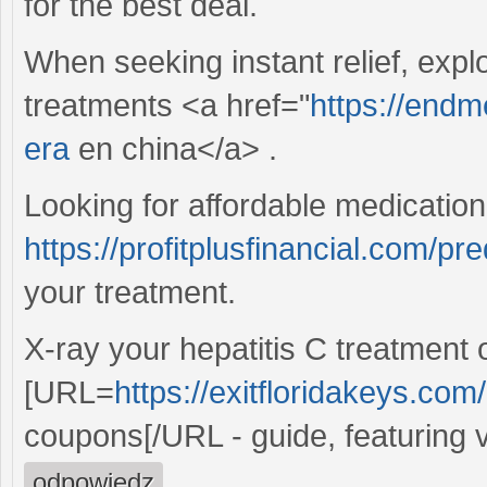
for the best deal.
When seeking instant relief, expl
treatments <a href="
https://endm
era
en china</a> .
Looking for affordable medicatio
https://profitplusfinancial.com/p
your treatment.
X-ray your hepatitis C treatment
[URL=
https://exitfloridakeys.com
coupons[/URL - guide, featuring v
odpowiedz