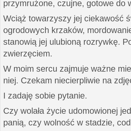
przymrużone, czujne, gotowe do wa
Wciąż towarzyszy jej ciekawość ś
ogrodowych krzaków, mordowanie w
stanowią jej ulubioną rozrywkę. Po
zwierzęciem.
W moim sercu zajmuje ważne miejs
niej. Czekam niecierpliwie na zdję
I zadaję sobie pytanie.
Czy wolała życie udomowionej jed
panią, czy wolność w stadzie, co