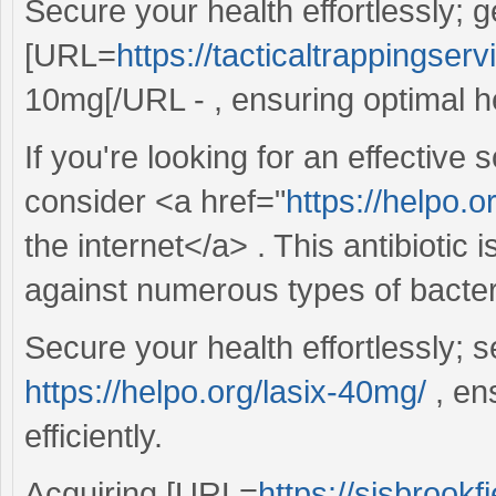
Secure your health effortlessly; g
[URL=
https://tacticaltrappingserv
10mg[/URL - , ensuring optimal he
If you're looking for an effective s
consider <a href="
https://helpo.
the internet</a> . This antibiotic 
against numerous types of bacter
Secure your health effortlessly; 
https://helpo.org/lasix-40mg/
, en
efficiently.
Acquiring [URL=
https://sjsbrookfi