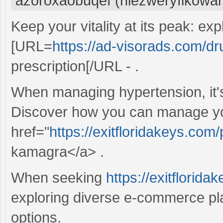
azoroxaobuqef (niezweryfikowa
Keep your vitality at its peak: e
[URL=
https://ad-visorads.com/dr
prescription[/URL - .
When managing hypertension, it's 
Discover how you can manage your
href="
https://exitfloridakeys.co
kamagra</a> .
When seeking
https://exitflorid
exploring diverse e-commerce pla
options.