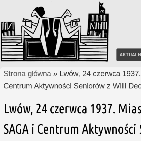
AKTUALN
Strona główna
» Lwów, 24 czerwca 1937. 
Jesteś tutaj
Centrum Aktywności Seniorów z Willi D
Lwów, 24 czerwca 1937. Mias
SAGA i Centrum Aktywności S