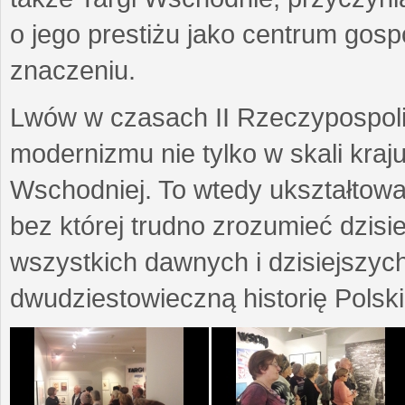
o jego prestiżu jako centrum go
znaczeniu.
Lwów w czasach II Rzeczypospoli
modernizmu nie tylko w skali kraj
Wschodniej. To wtedy ukształtow
bez której trudno zrozumieć dzisi
wszystkich dawnych i dzisiejszyc
dwudziestowieczną historię Polski