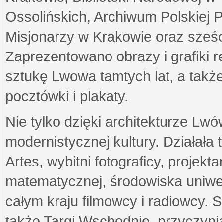
Ossolińskich, Archiwum Polskiej 
Misjonarzy w Krakowie oraz sześc
Zaprezentowano obrazy i grafiki r
sztukę Lwowa tamtych lat, a także
pocztówki i plakaty.
Nie tylko dzięki architekturze Lw
modernistycznej kultury. Działała
Artes, wybitni fotograficy, projekt
matematycznej, środowiska uniwer
całym kraju filmowcy i radiowcy
także Targi Wschodnie, przyczynia