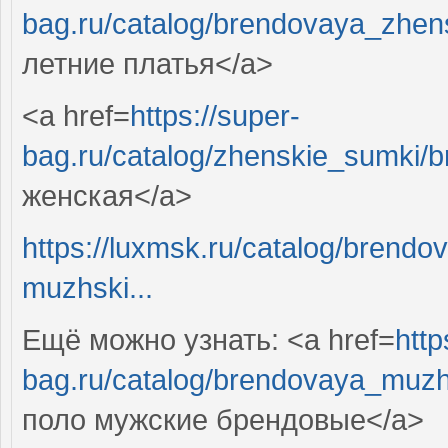
bag.ru/catalog/brendovaya_zhen
летние платья</a>
<a href=
https://super-
bag.ru/catalog/zhenskie_sumki/
женская</a>
https://luxmsk.ru/catalog/bren
muzhski...
Ещё можно узнать: <a href=
http
bag.ru/catalog/brendovaya_muz
поло мужские брендовые</a>