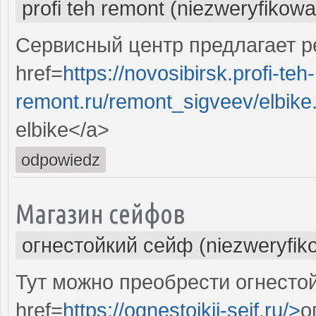
profi teh remont (niezweryfikow
Сервисный центр предлагает ре
href=
https://novosibirsk.profi-teh-
remont.ru/remont_sigveev/elbike
elbike</a>
odpowiedz
Магазин сейфов
огнестойкий сейф (niezweryfik
Тут можно преобрести огнесто
href=
https://ognestojkij-sejf.ru/>
о