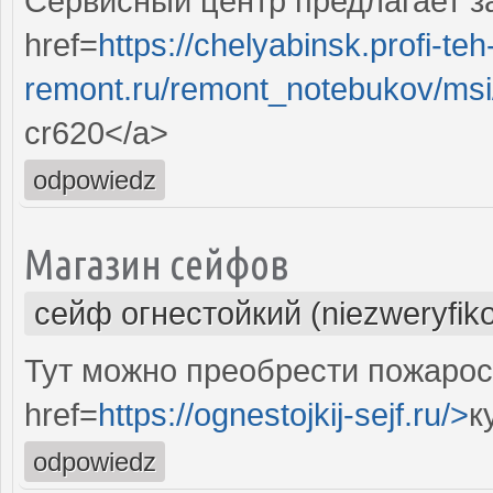
Сервисный центр предлагает з
href=
https://chelyabinsk.profi-teh
remont.ru/remont_notebukov/msi
cr620</a>
odpowiedz
Магазин сейфов
сейф огнестойкий (niezweryfik
Тут можно преобрести пожаро
href=
https://ognestojkij-sejf.ru/>
к
odpowiedz