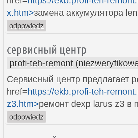
href=
https://ekb.profi-teh-remont
x.htm>
замена аккумулятора len
odpowiedz
сервисный центр
profi-teh-remont (niezweryfikow
Сервисный центр предлагает ре
href=
https://ekb.profi-teh-remont
z3.htm>
ремонт dexp larus z3 в 
odpowiedz