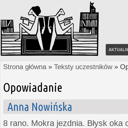
AKTUALN
Strona główna
»
Teksty uczestników
» Op
Jesteś tutaj
Opowiadanie
Anna Nowińska
8 rano. Mokra jezdnia. Błysk oka 