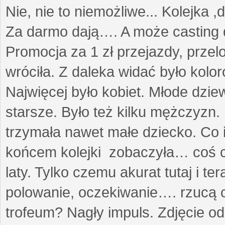
Nie, nie to niemożliwe... Kolejka ,
Za darmo dają…. A może casting 
Promocja za 1 zł przejazdy, przel
wróciła. Z daleka widać było kolo
Najwięcej było kobiet. Młode dzie
starsze. Było też kilku mężczyzn.
trzymała nawet małe dziecko. Co 
końcem kolejki zobaczyła… coś co
laty. Tylko czemu akurat tutaj i t
polowanie, oczekiwanie…. rzucą cz
trofeum? Nagły impuls. Zdjęcie od 