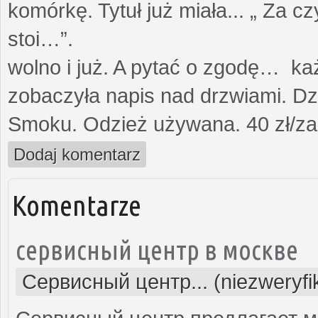
komórkę. Tytuł już miała... „ Za c
stoi…”. Opami
wolno i już. A pytać o zgodę… każ
zobaczyła napis nad drzwiami. Dz
Smoku. Odzież używana. 40 zł/za
Dodaj komentarz
Komentarze
сервисный центр в москве
Сервисный центр... (niezweryf