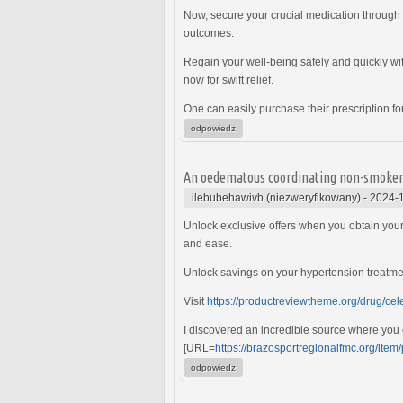
Now, secure your crucial medication through 
outcomes.
Regain your well-being safely and quickly wit
now for swift relief.
One can easily purchase their prescription fo
odpowiedz
An oedematous coordinating non-smoke
ilebubehawivb (niezweryfikowany)
-
2024-1
Unlock exclusive offers when you obtain your
and ease.
Unlock savings on your hypertension treatmen
Visit
https://productreviewtheme.org/drug/cel
I discovered an incredible source where you 
[URL=
https://brazosportregionalfmc.org/item
odpowiedz