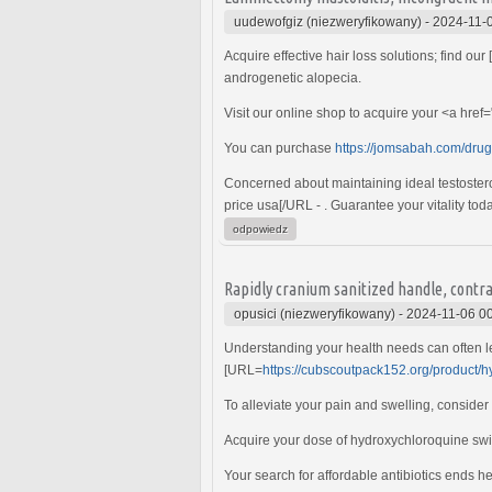
uudewofgiz (niezweryfikowany)
-
2024-11-
Acquire effective hair loss solutions; find ou
androgenetic alopecia.
Visit our online shop to acquire your <a href=
You can purchase
https://jomsabah.com/drug
Concerned about maintaining ideal testoster
price usa[/URL - . Guarantee your vitality toda
odpowiedz
Rapidly cranium sanitized handle, contra
opusici (niezweryfikowany)
-
2024-11-06 0
Understanding your health needs can often le
[URL=
https://cubscoutpack152.org/product/h
To alleviate your pain and swelling, consider
Acquire your dose of hydroxychloroquine swift
Your search for affordable antibiotics ends h