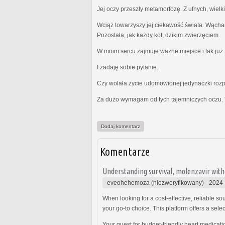
Jej oczy przeszły metamorfozę. Z ufnych, wielk
Wciąż towarzyszy jej ciekawość świata. Wącha
Pozostała, jak każdy kot, dzikim zwierzęciem.
W moim sercu zajmuje ważne miejsce i tak już z
I zadaję sobie pytanie.
Czy wolała życie udomowionej jedynaczki rozp
Za dużo wymagam od tych tajemniczych oczu. 
Dodaj komentarz
Komentarze
Understanding survival, molenzavir with
eveohehemoza (niezweryfikowany)
-
2024-
When looking for a cost-effective, reliable s
your go-to choice. This platform offers a sele
Your quest for budget-friendly heart medicat