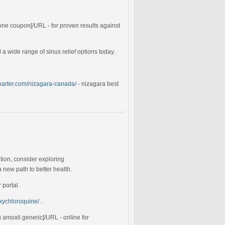
one coupon[/URL - for proven results against
 a wide range of sinus relief options today.
charter.com/nizagara-canada/
- nizagara best
tion, consider exploring
 new path to better health.
portal.
oxychloroquine/
.
 amoxil generic[/URL - online for