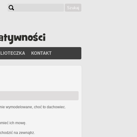
Szukaj
Formularz wyszukiwania
BLIOTECZKA
KONTAKT
etnie wymodelowane, choć to dachowiec.
zumieć ich mowę.
ychodzić na zewnątrz.