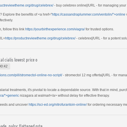
oductreviewtheme.org/drug/celebrex/
- buy celebrex online[/URL - for managing your 
 Explore the benefits of <a href="
https://cassandraplummer.com/ventolin/">online
v
ectively.
, follow this link
https://yourbirthexperience.com/viagra/
for trusted options.
URL=
https://productreviewtheme.org/drug/celebrex/
- celebrex[/URL - for a potent solu
l cialis lowest price o
00:42
ions.com/pill/stromectol-online-no-script/
- stromectol 12 mg offerta[/URL - for man
larial treatments, it's pivotal to locate a dependable source. With that in mind, pur
ara/">generic
nizagara at walmart</a> without delay for effective therapy.
e needs and uncover
https://sci-ed.org/nitrofurantoin-online/
for ordering necessary me
de, palsy; flattened oste