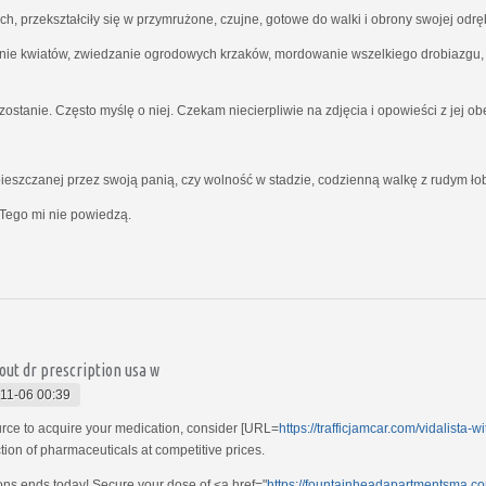
ich, przekształciły się w przymrużone, czujne, gotowe do walki i obrony swojej odrę
nie kwiatów, zwiedzanie ogrodowych krzaków, mordowanie wszelkiego drobiazgu, kt
ostanie. Często myślę o niej. Czekam niecierpliwie na zdjęcia i opowieści z jej o
ieszczanej przez swoją panią, czy wolność w stadzie, codzienną walkę z rudym ł
Tego mi nie powiedzą.
out dr prescription usa w
11-06 00:39
ource to acquire your medication, consider [URL=
https://trafficjamcar.com/vidalista-w
ction of pharmaceuticals at competitive prices.
ions ends today! Secure your dose of <a href="
https://fountainheadapartmentsma.co