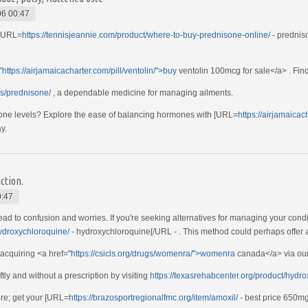
06 00:47
r [URL=
https://tennisjeannie.com/product/where-to-buy-prednisone-online/
- prednis
"
https://airjamaicacharter.com/pill/ventolin/">buy
ventolin 100mcg for sale</a> . Find
s/prednisone/
, a dependable medicine for managing ailments.
one levels? Explore the ease of balancing hormones with [URL=
https://airjamaica
y.
ction.
0:47
ad to confusion and worries. If you're seeking alternatives for managing your condi
ydroxychloroquine/
- hydroxychloroquine[/URL - . This method could perhaps offer a
 acquiring <a href="
https://csicls.org/drugs/womenra/">womenra
canada</a> via our 
ly and without a prescription by visiting
https://texasrehabcenter.org/product/hydr
ere; get your [URL=
https://brazosportregionalfmc.org/item/amoxil/
- best price 650mg