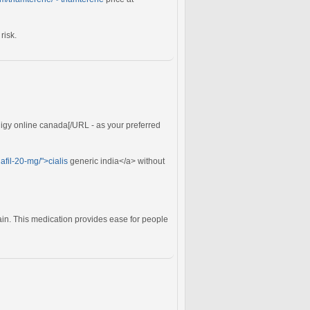
risk.
iligy online canada[/URL - as your preferred
afil-20-mg/">cialis
generic india</a> without
pain. This medication provides ease for people