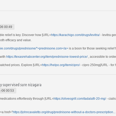
06 00:49
iable relief is key. Discover how [URL=
https://karachigo.com/drugs/levitra/
- levitra g
oth efficacy and value.
annie.com/drugs/prednisone/">prednisone.com</a>
is a boon for those seeking relief 
 with
https://texasrehabcenter.org/item/prednisone-lowest-price/
, accessible to order
matched prices. Explore [URL=
https://helpo.org/item/cipro/
- cipro 250mg[/URL - for 
y supervised sure nizagara
-06 00:53
medications effortlessly through [URL=
https://oliveogrill.com/tadalafil-20-mg/
- ciali
 <a href="
https://johncavaletto.org/drug/prednisone-without-a-doctors-prescription...