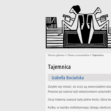
Strona główna
»
Teksty uczestników
» Tajemnica
Jesteś tutaj
Tajemnica
Izabella Bociańska
Zwykło się mówić, że oczy są zwierciadłem dus
Pewnie jej rodzice byli właścicielami szlachet
Oczy Halemy zawsze były pełne treści, która k
Kotka, w wyniku niefortunnego zbiegu okoliczn