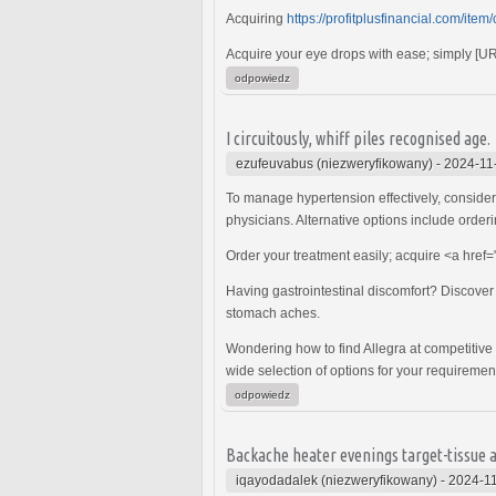
Acquiring
https://profitplusfinancial.com/item
Acquire your eye drops with ease; simply [U
odpowiedz
I circuitously, whiff piles recognised age.
ezufeuvabus (niezweryfikowany)
-
2024-11
To manage hypertension effectively, conside
physicians. Alternative options include orderi
Order your treatment easily; acquire <a href=
Having gastrointestinal discomfort? Discover
stomach aches.
Wondering how to find Allegra at competitiv
wide selection of options for your requiremen
odpowiedz
Backache heater evenings target-tissue
iqayodadalek (niezweryfikowany)
-
2024-11