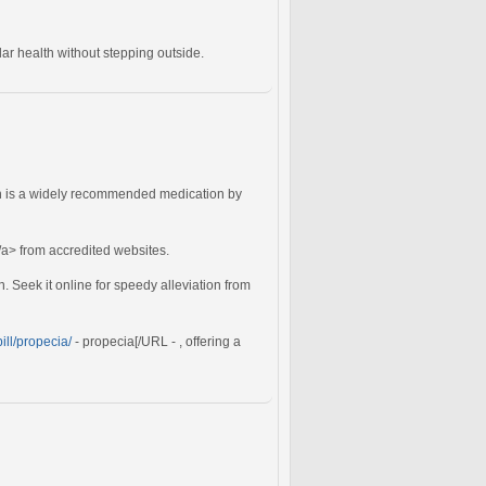
ar health without stepping outside.
ch is a widely recommended medication by
/a> from accredited websites.
n. Seek it online for speedy alleviation from
ill/propecia/
- propecia[/URL - , offering a