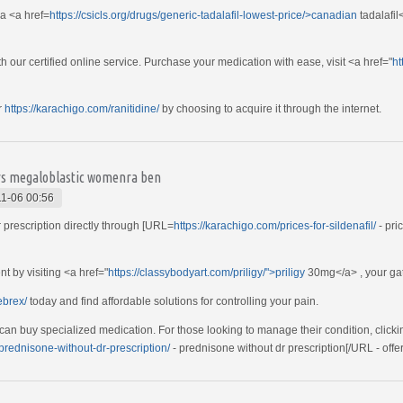
a <a href=
https://csicls.org/drugs/generic-tadalafil-lowest-price/>canadian
tadalafil
h our certified online service. Purchase your medication with ease, visit <a href="
ht
r
https://karachigo.com/ranitidine/
by choosing to acquire it through the internet.
rs megaloblastic womenra ben
1-06 00:56
 prescription directly through [URL=
https://karachigo.com/prices-for-sildenafil/
- pric
t by visiting <a href="
https://classybodyart.com/priligy/">priligy
30mg</a> , your gat
ebrex/
today and find affordable solutions for controlling your pain.
can buy specialized medication. For those looking to manage their condition, clicki
/prednisone-without-dr-prescription/
- prednisone without dr prescription[/URL - offer