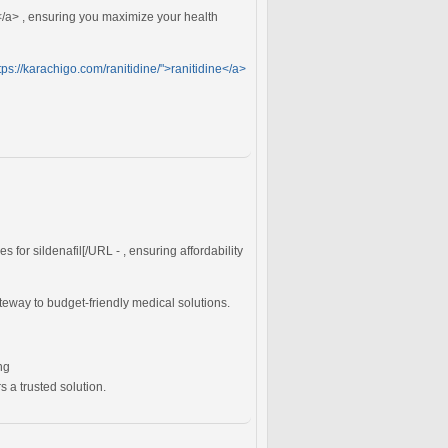
</a> , ensuring you maximize your health
tps://karachigo.com/ranitidine/">ranitidine</a>
es for sildenafil[/URL - , ensuring affordability
eway to budget-friendly medical solutions.
ng
s a trusted solution.