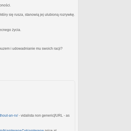
bności.
óry się rusza, stanowią jej ulubioną rozrywkę.
becnego życia.
obuzem i udowadnianie mu swoich racji?
ithout-an-rx/
- vidalista non generic[/URL - as
m/triamterene/">triamterene
price at