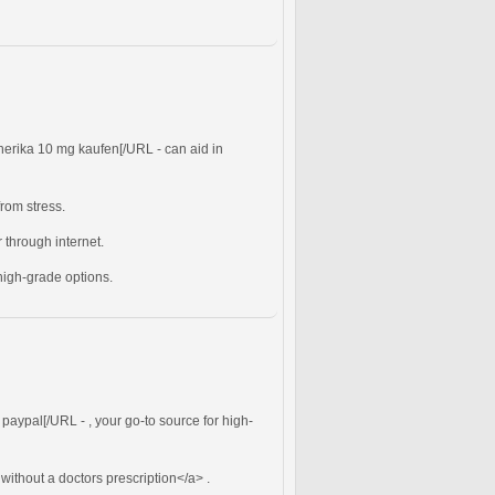
enerika 10 mg kaufen[/URL - can aid in
from stress.
 through internet.
high-grade options.
s paypal[/URL - , your go-to source for high-
without a doctors prescription</a> .