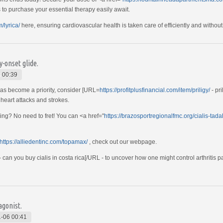
 to purchase your essential therapy easily await.
/lyrica/
here, ensuring cardiovascular health is taken care of efficiently and without 
-onset glide.
 00:39
has become a priority, consider [URL=
https://profitplusfinancial.com/item/priligy/
- pr
 heart attacks and strokes.
eing? No need to fret! You can <a href="
https://brazosportregionalfmc.org/cialis-tadal
https://alliedentinc.com/topamax/
, check out our webpage.
- can you buy cialis in costa rica[/URL - to uncover how one might control arthritis 
agonist.
-06 00:41