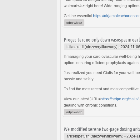
walmart</a> right here! Wide-ranging options
Get the essential
https://airjamaicacharter.com
odpowiedz
Proges-terone-only down vasospasm early
icilatoxedi (niezweryfikowany)
-
2024-11-06
If managing your cardiovascular well-being 
option, ensuring efficient prophylaxis against
Just realized you need Cialis for your well-b
hassle and safely.
To find the most recent and most competitive
View our latest [URL=
https://helpo.org/cialis/
dealing with chronic conditions.
odpowiedz
We modified serene two-page dosing ant
aricebipetuzn (niezweryfikowany)
-
2024-11