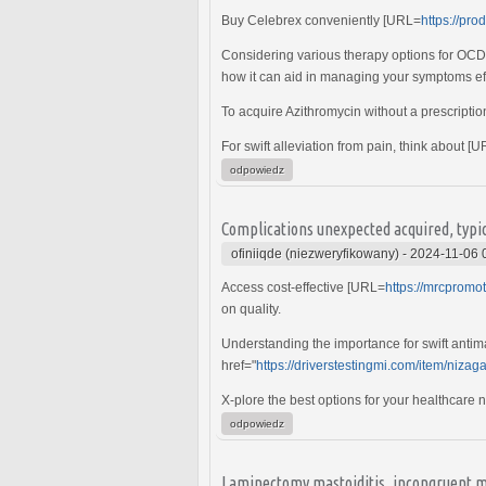
Buy Celebrex conveniently [URL=
https://pr
Considering various therapy options for OCD?
how it can aid in managing your symptoms eff
To acquire Azithromycin without a prescription
For swift alleviation from pain, think about [
odpowiedz
Complications unexpected acquired, typica
ofiniiqde (niezweryfikowany)
-
2024-11-06 
Access cost-effective [URL=
https://mrcpromot
on quality.
Understanding the importance for swift antima
href="
https://driverstestingmi.com/item/nizag
X-plore the best options for your healthcar
odpowiedz
Laminectomy mastoiditis, incongruent ma