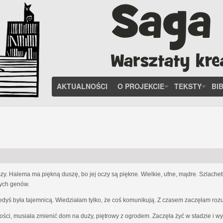
AKTUALNOŚCI
O PROJEKCIE
TEKSTY
BI
zy. Halema ma piękną duszę, bo jej oczy są piękne. Wielkie, ufne, mądre. Szlach
nych genów.
iedyś była tajemnicą. Wiedziałam tylko, że coś komunikują. Z czasem zaczęłam ro
ości, musiała zmienić dom na duży, piętrowy z ogrodem. Zaczęła żyć w stadzie i w