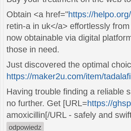
Obtain <a href="
https://helpo.or
retin-a in uk</a> effortlessly fro
now obtainable via digital platform
those in need.
Just discovered the optimal cho
https://maker2u.com/item/tadalafi
Having trouble finding a reliable 
no further. Get [URL=
https://ghsp
amoxicillin[/URL - safely and swift
odpowiedz