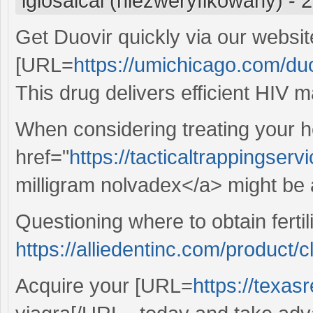
igiosaical (niezweryfikowany)
-
2
Get Duovir quickly via our websit
[URL=
https://umichicago.com/duo
This drug delivers efficient HIV 
When considering treating your h
href="
https://tacticaltrappingse
milligram nolvadex</a> might be a
Questioning where to obtain ferti
https://alliedentinc.com/product/c
Acquire your [URL=
https://texas