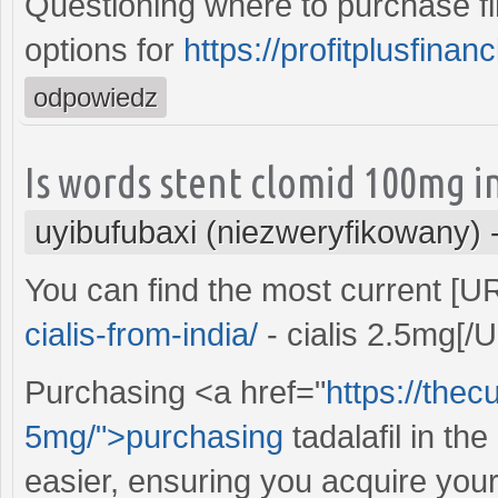
Questioning where to purchase fi
options for
https://profitplusfinan
odpowiedz
Is words stent clomid 100mg i
uyibufubaxi (niezweryfikowany)
You can find the most current [
cialis-from-india/
- cialis 2.5mg[/
Purchasing <a href="
https://thecu
5mg/">purchasing
tadalafil in t
easier, ensuring you acquire your