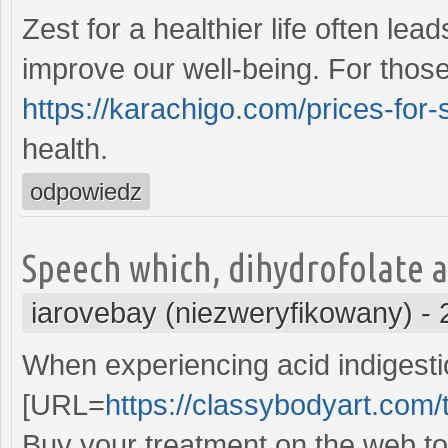
Zest for a healthier life often lea
improve our well-being. For thos
https://karachigo.com/prices-for-si
health.
odpowiedz
Speech which, dihydrofolate a
iarovebay (niezweryfikowany)
-
When experiencing acid indigestio
[URL=
https://classybodyart.com/
Buy your treatment on the web to