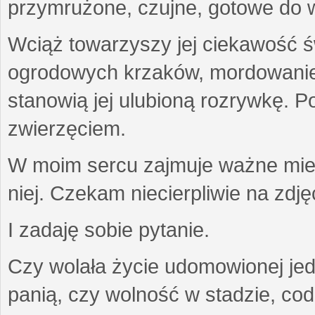
przymrużone, czujne, gotowe do wa
Wciąż towarzyszy jej ciekawość ś
ogrodowych krzaków, mordowanie w
stanowią jej ulubioną rozrywkę. Po
zwierzęciem.
W moim sercu zajmuje ważne miejs
niej. Czekam niecierpliwie na zdję
I zadaję sobie pytanie.
Czy wolała życie udomowionej jed
panią, czy wolność w stadzie, co