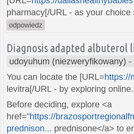
[URL=
https://dallashealthybabies.
pharmacy[/URL - as your choice 
odpowiedz
Diagnosis adapted albuterol l
udoyuhum (niezweryfikowany)
-
You can locate the [URL=
https:/
levitra[/URL - by exploring online.
Before deciding, explore <a
href="
https://brazosportregionalf
prednison...
prednisone</a> to en