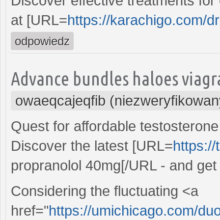
Discover effective treatments fo
at [URL=
https://karachigo.com/dr
odpowiedz
Advance bundles haloes viagra
owaeqcajeqfib (niezweryfikowan
Quest for affordable testosteron
Discover the latest [URL=
https:/
propranolol 40mg[/URL - and get
Considering the fluctuating <a
href="
https://umichicago.com/duo