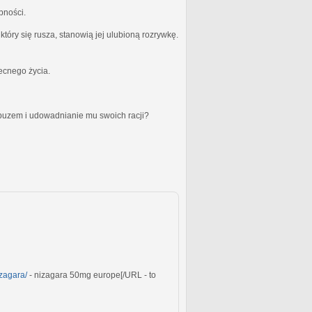
bności.
óry się rusza, stanowią jej ulubioną rozrywkę.
becnego życia.
obuzem i udowadnianie mu swoich racji?
izagara/
- nizagara 50mg europe[/URL - to