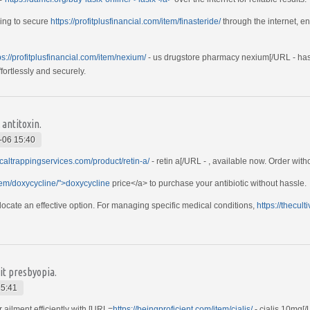
ing to secure
https://profitplusfinancial.com/item/finasteride/
through the internet, e
ps://profitplusfinancial.com/item/nexium/
- us drugstore pharmacy nexium[/URL - has
fortlessly and securely.
 antitoxin.
-06 15:40
ticaltrappingservices.com/product/retin-a/
- retin a[/URL - , available now. Order wit
/item/doxycycline/">doxycycline
price</a> to purchase your antibiotic without hassle.
 locate an effective option. For managing specific medical conditions,
https://thecult
it presbyopia.
15:41
 ailment efficiently with [URL=
https://beingproficient.com/item/cialis/
- cialis 10mg[/