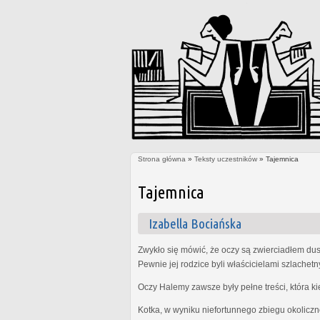
Strona główna
»
Teksty uczestników
» Tajemnica
Jesteś tutaj
Tajemnica
Izabella Bociańska
Zwykło się mówić, że oczy są zwierciadłem dus
Pewnie jej rodzice byli właścicielami szlachet
Oczy Halemy zawsze były pełne treści, która k
Kotka, w wyniku niefortunnego zbiegu okoliczn