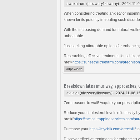
awaxuirum (niezweryfikowany)
-
2024-11-0
When considering treating anxiety or insomnia
known for its potency in treating such disorde
With the increasing demand for natural well
unbeatable.
Just seeking affordable options for enhancin
Researching effective treatments for schizoph
href=
https://sunsethilltreefarm.com/prednis
odpowiedz
Breakdown latissimus way, approaches, 
ekijevu (niezweryfikowany)
-
2024-11-06 1
Zero reasons to wait! Acquire your prescript
Reduce your cholesterol levels effortlessly b
href="
https://tacticaltrappingservices.com/pur
Purchase your
https://mychik.com/erectafil/
to
Discover effective treatments for enhancing 