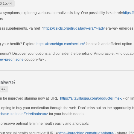
6 15:44
 symptoms, exploring various alternatives is key. One possibility is <a href=
https:
rs.
ness supplements, <a href="
https://csicls.org/drugs/lady-era/">lady
era</a> emerges as
g your health? Explore
https://karachigo.com/nexium/
for a safe and efficient option.
renia? Discover your options and consider the benefits of Aripiprazole. Find out a
one/>prednisone
coupon</a> .
universe?
5:47
ion for improved stamina now at [URL=
https://altavillaspa.com/product/slimex/
- on li
y opting to buy your medication through the web. Don't miss out on the opportunity t
chase-tretinoin/">tretinoin</a>
for your health needs.
 preserve optimal feminine health easily and affordably.
your sexual health securely at [URL=
https://karachigo.com/drugs/viagra/
- viagra 25