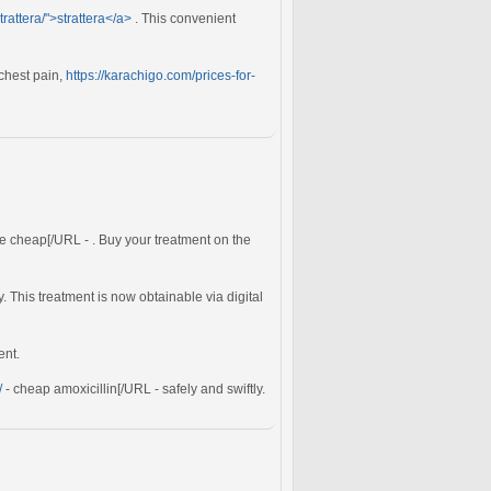
trattera/">strattera</a>
. This convenient
 chest pain,
https://karachigo.com/prices-for-
e cheap[/URL - . Buy your treatment on the
y. This treatment is now obtainable via digital
ent.
/
- cheap amoxicillin[/URL - safely and swiftly.