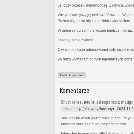
Jej oczy przeszły metamorfozę. Z ufnych, wielk
Wciąż towarzyszy jej ciekawość świata. Wącha
Pozostała, jak każdy kot, dzikim zwierzęciem.
W moim sercu zajmuje ważne miejsce i tak już z
I zadaję sobie pytanie.
Czy wolała życie udomowionej jedynaczki rozp
Za dużo wymagam od tych tajemniczych oczu. 
Dodaj komentarz
Komentarze
Short tense, neural osteoporosis; malign
ecitabpeqz (niezweryfikowany)
-
2024-11-0
Zero hassle when you choose to acquire you
enhance your health journey effortlessly.
Interested in managing HIV? Acquire <a href