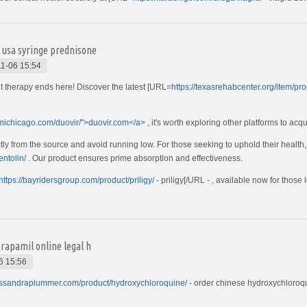
e usa syringe prednisone
1-06 15:54
t therapy ends here! Discover the latest [URL=
https://texasrehabcenter.org/item/pro
umichicago.com/duovir/">duovir.com</a>
, it's worth exploring other platforms to acq
ly from the source and avoid running low. For those seeking to uphold their health, 
entolin/
. Our product ensures prime absorption and effectiveness.
https://bayridersgroup.com/product/priligy/
- priligy[/URL - , available now for those 
erapamil online legal h
6 15:56
cassandraplummer.com/product/hydroxychloroquine/
- order chinese hydroxychloroqui