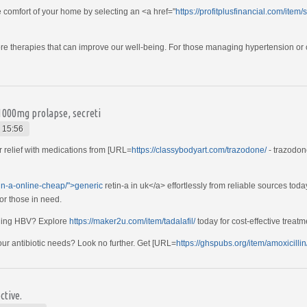
e comfort of your home by selecting an <a href="
https://profitplusfinancial.com/item/s
xplore therapies that can improve our well-being. For those managing hypertension or
 1000mg prolapse, secreti
 15:56
 relief with medications from [URL=
https://classybodyart.com/trazodone/
- trazodon
tin-a-online-cheap/">generic
retin-a in uk</a> effortlessly from reliable sources toda
for those in need.
aging HBV? Explore
https://maker2u.com/item/tadalafil/
today for cost-effective treatm
your antibiotic needs? Look no further. Get [URL=
https://ghspubs.org/item/amoxicillin
ctive.