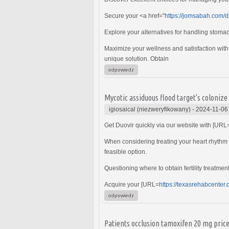
Secure your <a href="
https://jomsabah.com/dr
Explore your alternatives for handling stoma
Maximize your wellness and satisfaction with
unique solution. Obtain
odpowiedz
Mycotic assiduous flood target's colonize
igiosaical (niezweryfikowany)
-
2024-11-06
Get Duovir quickly via our website with [URL
When considering treating your heart rhythm 
feasible option.
Questioning where to obtain fertility treatme
Acquire your [URL=
https://texasrehabcenter.
odpowiedz
Patients occlusion tamoxifen 20 mg price