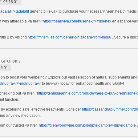
1-06 16:01
adalafil/>tadalafil
generic pills</a> to purchase your necessary heart health medici
n with affordable <a href="
https://beauviva.com/frusenex/">frusenex
en espanol</a> 
itis B by visiting
https://mnsmiles.com/generic-nizagara-from-india/
. Secure a disco
t carcinoma.
16:01
ution to boost your wellbeing? Explore our vast selection of natural supplements an
olnupiravir/>molnupiravir
to buy</a> today for enhanced health and vitality!
 checking out <a href="
https://tennisjeannie.com/product/where-to-buy-prednisone-o
nt function.
n by exploring safe, effective treatments. Consider
https://cassandraplummer.com/dr
rting any new medication.
rom our trusted <a href=
https://glenwoodwine.com/pill/dipyridamole/>dipyridamole
u