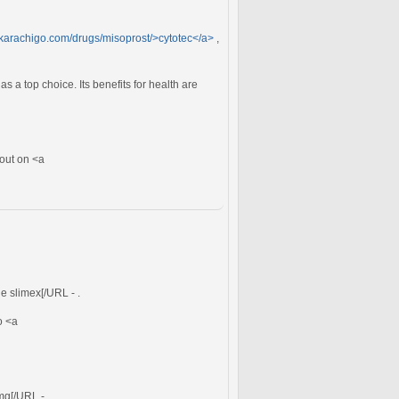
//karachigo.com/drugs/misoprost/>cytotec</a>
,
 a top choice. Its benefits for health are
bout on <a
ne slimex[/URL - .
o <a
mg[/URL - .