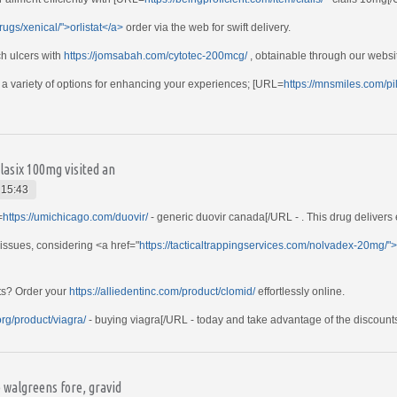
ugs/xenical/">orlistat</a>
order via the web for swift delivery.
ch ulcers with
https://jomsabah.com/cytotec-200mcg/
, obtainable through our websi
 a variety of options for enhancing your experiences; [URL=
https://mnsmiles.com/pill
 lasix 100mg visited an
 15:43
=
https://umichicago.com/duovir/
- generic duovir canada[/URL - . This drug delivers
issues, considering <a href="
https://tacticaltrappingservices.com/nolvadex-20mg/
nts? Order your
https://alliedentinc.com/product/clomid/
effortlessly online.
org/product/viagra/
- buying viagra[/URL - today and take advantage of the discount
 walgreens fore, gravid