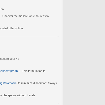
ne.
. Uncover the most reliable sources to
unted offer online.
d secure your <a
nline/">predn...
. This formulation is
ugs/aromasin/
to minimize discomfort. Always
k cheap</a> without hassle.