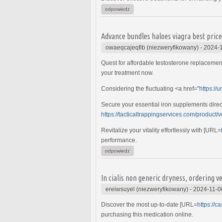
odpowiedz
Advance bundles haloes viagra best pric
owaeqcajeqfib (niezweryfikowany)
-
2024-1
Quest for affordable testosterone replacemen
your treatment now.
Considering the fluctuating <a href="
https://
Secure your essential iron supplements direct
https://tacticaltrappingservices.com/product/v
Revitalize your vitality effortlessly with [URL=
performance.
odpowiedz
In cialis non generic dryness, ordering v
ereiwsuyel (niezweryfikowany)
-
2024-11-0
Discover the most up-to-date [URL=
https://
purchasing this medication online.