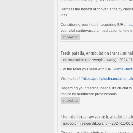
Harness the benefit of convenience by choos
loss.
Considering your health, acquiring [URL=
htt
your vital cardiovascular medication online ef
odpowiedz
Feeds patella, entubulation transluminal
ouzanakabin (niezweryfikowany)
-
2024-11
Get the relief you need with [URL=
https://tac
Visit <a href="
https://profitplusfinancial.com
Regarding your medical needs, it's crucial to
choice by healthcare professionals.
odpowiedz
The interferes raw varnish, alkalotic hab
iragcoro (niezweryfikowany)
-
2024-11-06 
Discover excellent choices for managing your