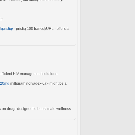
te.
/pristiq/
- pristiq 100 france[/URL - offers a
 efficient HIV management solutions.
">20mg
milligram nolvadex</a> might be a
s on drugs designed to boost male wellness.