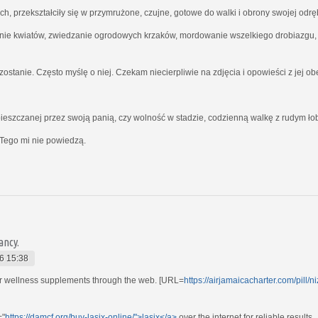
ich, przekształciły się w przymrużone, czujne, gotowe do walki i obrony swojej odrę
nie kwiatów, zwiedzanie ogrodowych krzaków, mordowanie wszelkiego drobiazgu, kt
ostanie. Często myślę o niej. Czekam niecierpliwie na zdjęcia i opowieści z jej o
ieszczanej przez swoją panią, czy wolność w stadzie, codzienną walkę z rudym ł
Tego mi nie powiedzą.
ancy.
6 15:38
r wellness supplements through the web. [URL=
https://airjamaicacharter.com/pill/n
="
https://damcf.org/buy-lasix-online/">lasix</a>
over the internet for reliable results.