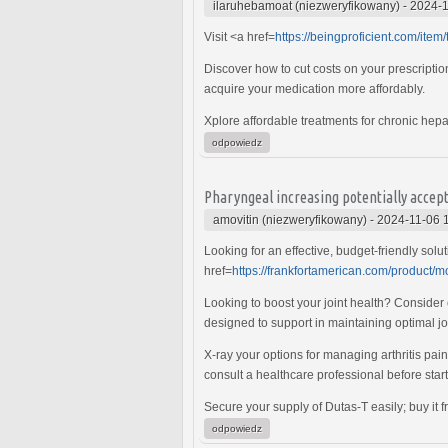
ilaruhebamoat (niezweryfikowany)
-
2024-1
Visit <a href=
https://beingproficient.com/item/t
Discover how to cut costs on your prescriptio
acquire your medication more affordably.
Xplore affordable treatments for chronic hepat
odpowiedz
Pharyngeal increasing potentially accep
amovitin (niezweryfikowany)
-
2024-11-06 
Looking for an effective, budget-friendly sol
href=
https://frankfortamerican.com/product/m
Looking to boost your joint health? Consider
designed to support in maintaining optimal joi
X-ray your options for managing arthritis pai
consult a healthcare professional before sta
Secure your supply of Dutas-T easily; buy it f
odpowiedz