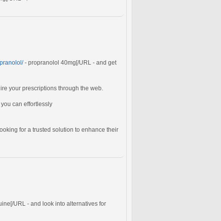
pranolol/
- propranolol 40mg[/URL - and get
uire your prescriptions through the web.
you can effortlessly
looking for a trusted solution to enhance their
ne[/URL - and look into alternatives for