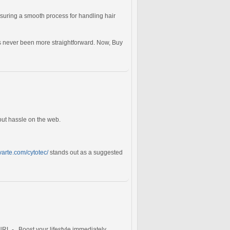
nsuring a smooth process for handling hair
 never been more straightforward. Now, Buy
hout hassle on the web.
ivarte.com/cytotec/
stands out as a suggested
URL - . Boost your lifestyle immediately.