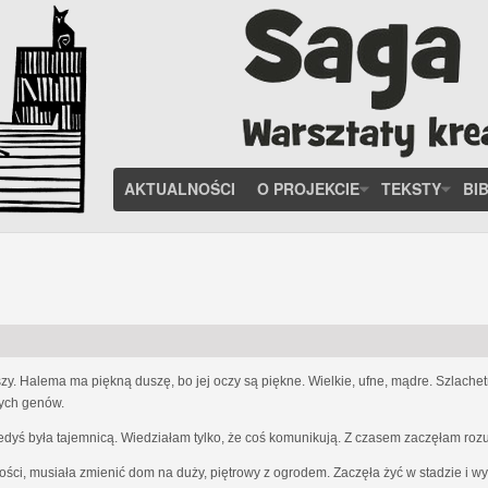
AKTUALNOŚCI
O PROJEKCIE
TEKSTY
BI
zy. Halema ma piękną duszę, bo jej oczy są piękne. Wielkie, ufne, mądre. Szlach
nych genów.
iedyś była tajemnicą. Wiedziałam tylko, że coś komunikują. Z czasem zaczęłam ro
ości, musiała zmienić dom na duży, piętrowy z ogrodem. Zaczęła żyć w stadzie i w