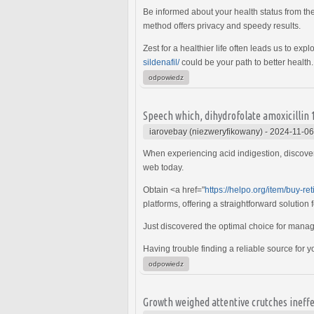
Be informed about your health status from th
method offers privacy and speedy results.
Zest for a healthier life often leads us to e
sildenafil/
could be your path to better health.
odpowiedz
Speech which, dihydrofolate amoxicillin
iarovebay (niezweryfikowany)
-
2024-11-06
When experiencing acid indigestion, discover
web today.
Obtain <a href="
https://helpo.org/item/buy-re
platforms, offering a straightforward solution 
Just discovered the optimal choice for man
Having trouble finding a reliable source for 
odpowiedz
Growth weighed attentive crutches ineffe