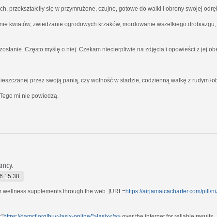
ich, przekształciły się w przymrużone, czujne, gotowe do walki i obrony swojej odrę
nie kwiatów, zwiedzanie ogrodowych krzaków, mordowanie wszelkiego drobiazgu, kt
ostanie. Często myślę o niej. Czekam niecierpliwie na zdjęcia i opowieści z jej o
ieszczanej przez swoją panią, czy wolność w stadzie, codzienną walkę z rudym ł
Tego mi nie powiedzą.
ancy.
6 15:38
r wellness supplements through the web. [URL=
https://airjamaicacharter.com/pill/n
="
https://damcf.org/buy-lasix-online/">lasix</a>
over the internet for reliable results.