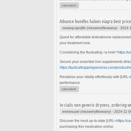
odpowiedz
Advance bundles haloes viagra best pric
owaeqcajeqfib (niezweryfikowany)
-
2024-1
Quest for affordable testosterone replacemen
your treatment now.
Considering the fluctuating <a href="
https://
Secure your essential iron supplements direct
https://tacticaltrappingservices.com/product/v
Revitalize your vitality effortlessly with [URL=
performance.
odpowiedz
In cialis non generic dryness, ordering v
ereiwsuyel (niezweryfikowany)
-
2024-11-0
Discover the most up-to-date [URL=
https://
purchasing this medication online.