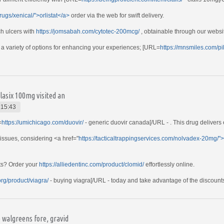
ugs/xenical/">orlistat</a>
order via the web for swift delivery.
ch ulcers with
https://jomsabah.com/cytotec-200mcg/
, obtainable through our websi
 a variety of options for enhancing your experiences; [URL=
https://mnsmiles.com/pill
 lasix 100mg visited an
 15:43
=
https://umichicago.com/duovir/
- generic duovir canada[/URL - . This drug delivers
issues, considering <a href="
https://tacticaltrappingservices.com/nolvadex-20mg/
nts? Order your
https://alliedentinc.com/product/clomid/
effortlessly online.
org/product/viagra/
- buying viagra[/URL - today and take advantage of the discount
 walgreens fore, gravid