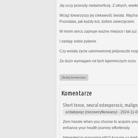
Jej oczy przeszły metamorfozę. Z ufnych, wielk
Wciąż towarzyszy jej ciekawość świata. Wącha
Pozostała, jak każdy kot, dzikim zwierzęciem.
W moim sercu zajmuje ważne miejsce i tak już z
I zadaję sobie pytanie.
Czy wolała życie udomowionej jedynaczki rozp
Za dużo wymagam od tych tajemniczych oczu. 
Dodaj komentarz
Komentarze
Short tense, neural osteoporosis; malign
ecitabpeqz (niezweryfikowany)
-
2024-11-0
Zero hassle when you choose to acquire you
enhance your health journey effortlessly.
Interested in managing HIV? Acquire <a href