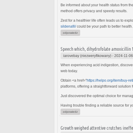
Be informed about your health status from th
method offers privacy and speedy results.
Zest for a healthier life often leads us to e
sildenafil/
could be your path to better health.
odpowiedz
Speech which, dihydrofolate amoxicillin
iarovebay (niezweryfikowany)
-
2024-11-06
When experiencing acid indigestion, discover
web today.
Obtain <a href="
https://helpo.org/item/buy-re
platforms, offering a straightforward solution 
Just discovered the optimal choice for man
Having trouble finding a reliable source for 
odpowiedz
Growth weighed attentive crutches ineffe