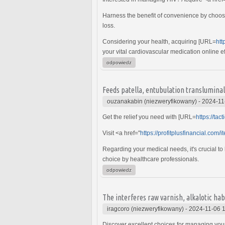
Harness the benefit of convenience by choos
loss.
Considering your health, acquiring [URL=
htt
your vital cardiovascular medication online ef
odpowiedz
Feeds patella, entubulation transluminal
ouzanakabin (niezweryfikowany)
-
2024-11
Get the relief you need with [URL=
https://tac
Visit <a href="
https://profitplusfinancial.com
Regarding your medical needs, it's crucial to
choice by healthcare professionals.
odpowiedz
The interferes raw varnish, alkalotic hab
iragcoro (niezweryfikowany)
-
2024-11-06 
Discover excellent choices for managing your