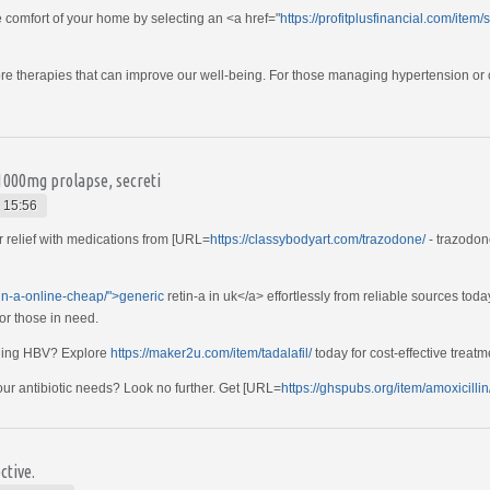
e comfort of your home by selecting an <a href="
https://profitplusfinancial.com/item/s
xplore therapies that can improve our well-being. For those managing hypertension or
 1000mg prolapse, secreti
 15:56
 relief with medications from [URL=
https://classybodyart.com/trazodone/
- trazodon
tin-a-online-cheap/">generic
retin-a in uk</a> effortlessly from reliable sources toda
for those in need.
aging HBV? Explore
https://maker2u.com/item/tadalafil/
today for cost-effective treatm
your antibiotic needs? Look no further. Get [URL=
https://ghspubs.org/item/amoxicillin
ctive.