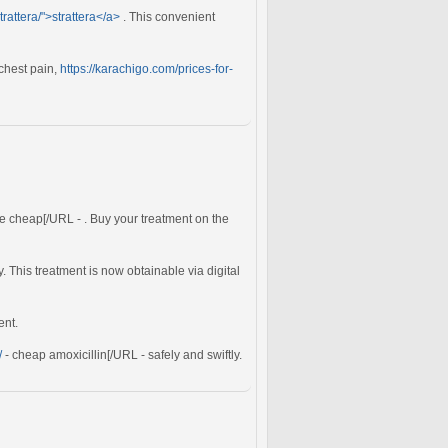
trattera/">strattera</a>
. This convenient
 chest pain,
https://karachigo.com/prices-for-
e cheap[/URL - . Buy your treatment on the
y. This treatment is now obtainable via digital
ent.
/
- cheap amoxicillin[/URL - safely and swiftly.