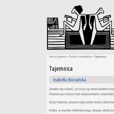
Strona główna
»
Teksty uczestników
» Tajemnica
Jesteś tutaj
Tajemnica
Izabella Bociańska
Zwykło się mówić, że oczy są zwierciadłem dus
Pewnie jej rodzice byli właścicielami szlachet
Oczy Halemy zawsze były pełne treści, która k
Kotka, w wyniku niefortunnego zbiegu okoliczn