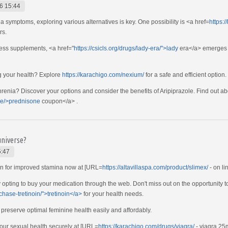
6 15:44
 symptoms, exploring various alternatives is key. One possibility is <a href=
https:
rs.
ness supplements, <a href="
https://csicls.org/drugs/lady-era/">lady
era</a> emerges as
g your health? Explore
https://karachigo.com/nexium/
for a safe and efficient option.
renia? Discover your options and consider the benefits of Aripiprazole. Find out a
one/>prednisone
coupon</a> .
universe?
5:47
ion for improved stamina now at [URL=
https://altavillaspa.com/product/slimex/
- on li
y opting to buy your medication through the web. Don't miss out on the opportunity t
chase-tretinoin/">tretinoin</a>
for your health needs.
 preserve optimal feminine health easily and affordably.
your sexual health securely at [URL=
https://karachigo.com/drugs/viagra/
- viagra 25