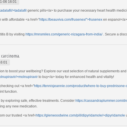
1-06 16:01
adalafil/>tadalafil
generic pills</a> to purchase your necessary heart health medici
n with affordable <a href="
https://beauviva.com/frusenex/">frusenex
en espanol</a> 
itis B by visiting
https://mnsmiles.com/generic-nizagara-from-india/
. Secure a disco
t carcinoma.
16:01
ution to boost your wellbeing? Explore our vast selection of natural supplements an
olnupiravir/>molnupiravir
to buy</a> today for enhanced health and vitality!
 checking out <a href="
https://tennisjeannie.com/product/where-to-buy-prednisone-o
nt function.
n by exploring safe, effective treatments. Consider
https://cassandraplummer.com/dr
rting any new medication.
rom our trusted <a href=
https://glenwoodwine.com/pill/dipyridamole/>dipyridamole
u