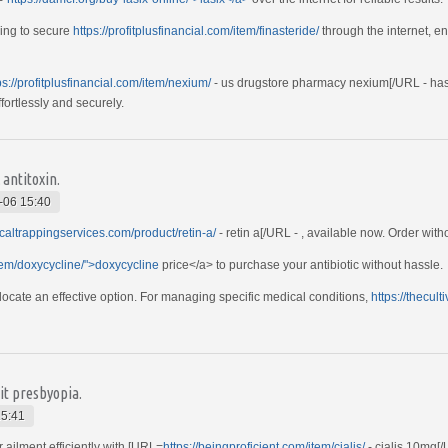
ing to secure
https://profitplusfinancial.com/item/finasteride/
through the internet, e
ps://profitplusfinancial.com/item/nexium/
- us drugstore pharmacy nexium[/URL - has
fortlessly and securely.
 antitoxin.
-06 15:40
ticaltrappingservices.com/product/retin-a/
- retin a[/URL - , available now. Order wit
/item/doxycycline/">doxycycline
price</a> to purchase your antibiotic without hassle.
 locate an effective option. For managing specific medical conditions,
https://thecult
it presbyopia.
15:41
 ailment efficiently with [URL=
https://beingproficient.com/item/cialis/
- cialis 10mg[/