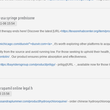
e usa syringe prednisone
1-06 15:54
t therapy ends here! Discover the latest [URL=
https://texasrehabcenter.org/item/pro
umichicago.com/duovir/">duovir.com</a>
, it's worth exploring other platforms to acq
ly from the source and avoid running low. For those seeking to uphold their health, 
entolin/
. Our product ensures prime absorption and effectiveness.
https://bayridersgroup.com/product/priligy/
- priligy[/URL - , available now for those 
erapamil online legal h
6 15:56
cassandraplummer.com/product/hydroxychloroquine/
- order chinese hydroxychloroqui