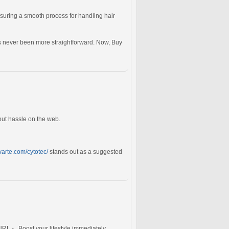
nsuring a smooth process for handling hair
 never been more straightforward. Now, Buy
hout hassle on the web.
ivarte.com/cytotec/
stands out as a suggested
URL - . Boost your lifestyle immediately.