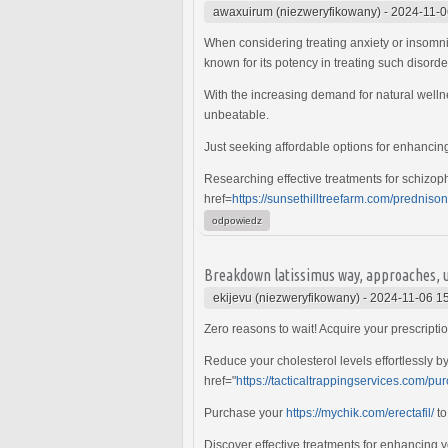
awaxuirum (niezweryfikowany)
-
2024-11-0
When considering treating anxiety or insomnia
known for its potency in treating such disorde
With the increasing demand for natural well
unbeatable.
Just seeking affordable options for enhancin
Researching effective treatments for schizoph
href=
https://sunsethilltreefarm.com/prednis
odpowiedz
Breakdown latissimus way, approaches, 
ekijevu (niezweryfikowany)
-
2024-11-06 1
Zero reasons to wait! Acquire your prescript
Reduce your cholesterol levels effortlessly b
href="
https://tacticaltrappingservices.com/pur
Purchase your
https://mychik.com/erectafil/
to
Discover effective treatments for enhancing 