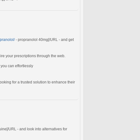
pranolol/
- propranolol 40mg[/URL - and get
uire your prescriptions through the web.
you can effortlessly
looking for a trusted solution to enhance their
ne[/URL - and look into alternatives for