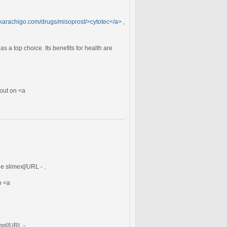
//karachigo.com/drugs/misoprost/>cytotec</a>
,
 a top choice. Its benefits for health are
bout on <a
ne slimex[/URL - .
o <a
mg[/URL - .