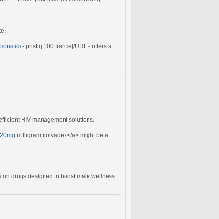
te.
/pristiq/
- pristiq 100 france[/URL - offers a
 efficient HIV management solutions.
">20mg
milligram nolvadex</a> might be a
s on drugs designed to boost male wellness.