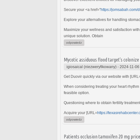
Secure your <a href="
https://jomsabah.com/dr
Explore your alternatives for handling stoma
Maximize your wellness and satisfaction with
unique solution. Obtain
odpowiedz
Mycotic assiduous flood target's colonize
igiosaical (niezweryfikowany)
-
2024-11-06
Get Duovir quickly via our website with [URL
When considering treating your heart rhythm 
feasible option.
Questioning where to obtain fertility treatme
Acquire your [URL=
https://texasrehabcenter.
odpowiedz
Patients occlusion tamoxifen 20 mg price