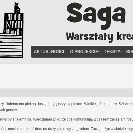
AKTUALNOŚCI
O PROJEKCIE
TEKSTY
BI
zy. Halema ma piękną duszę, bo jej oczy są piękne. Wielkie, ufne, mądre. Szlach
nych genów.
iedyś była tajemnicą. Wiedziałam tylko, że coś komunikują. Z czasem zaczęłam ro
ości, musiała zmienić dom na duży, piętrowy z ogrodem. Zaczęła żyć w stadzie i w