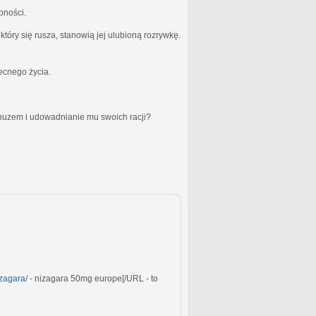
bności.
óry się rusza, stanowią jej ulubioną rozrywkę.
becnego życia.
obuzem i udowadnianie mu swoich racji?
izagara/
- nizagara 50mg europe[/URL - to