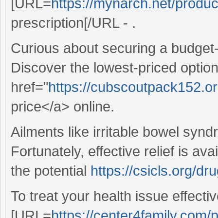
[URL=
https://mynarch.net/produc
prescription[/URL - .
Curious about securing a budget-f
Discover the lowest-priced option
href="
https://cubscoutpack152.org/
price</a> online.
Ailments like irritable bowel syndr
Fortunately, effective relief is av
the potential
https://csicls.org/dr
To treat your health issue effectiv
[URL=
https://center4family.com/