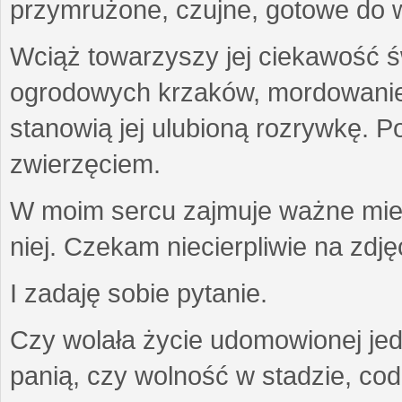
przymrużone, czujne, gotowe do wa
Wciąż towarzyszy jej ciekawość ś
ogrodowych krzaków, mordowanie w
stanowią jej ulubioną rozrywkę. Po
zwierzęciem.
W moim sercu zajmuje ważne miejs
niej. Czekam niecierpliwie na zdję
I zadaję sobie pytanie.
Czy wolała życie udomowionej jed
panią, czy wolność w stadzie, co