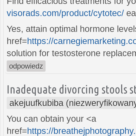
Find efficacious treatments for 
visorads.com/product/cytotec/
eas
Yes, attain optimal hormone leve
href=
https://carnegiemarketing.c
solution for testosterone replace
odpowiedz
Inadequate divorcing stools s
akejuufkubiba (niezweryfikowan
You can obtain your <a
href=
https://breathejphotography