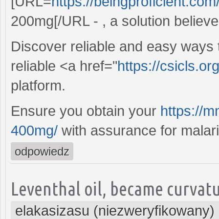
[URL=
https://beingproficient.com
200mg[/URL - , a solution believ
Discover reliable and easy ways 
reliable <a href="
https://csicls.or
platform.
Ensure you obtain your
https://
400mg/
with assurance for malari
odpowiedz
Leventhal oil, became curvatu
elakasizasu (niezweryfikowany)