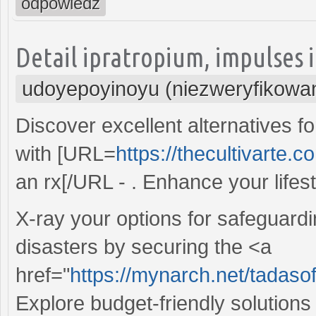
odpowiedz
Detail ipratropium, impulses 
udoyepoyinoyu (niezweryfikowa
Discover excellent alternatives fo
with [URL=
https://thecultivarte.c
an rx[/URL - . Enhance your lifes
X-ray your options for safeguard
disasters by securing the <a
href="
https://mynarch.net/tadasof
Explore budget-friendly solutions 