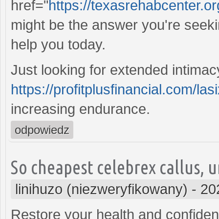
href="
https://texasrehabcenter.o
might be the answer you're seeki
help you today.
Just looking for extended intima
https://profitplusfinancial.com/las
increasing endurance.
odpowiedz
So cheapest celebrex callus, u
linihuzo (niezweryfikowany)
-
20
Restore your health and confidenc