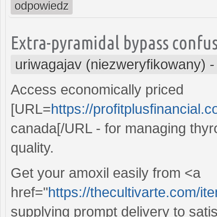
odpowiedz
Extra-pyramidal bypass confus
uriwagajav (niezweryfikowany)
Access economically priced
[URL=
https://profitplusfinancial.c
canada[/URL - for managing thyr
quality.
Get your amoxil easily from <a
href="
https://thecultivarte.com/it
supplying prompt delivery to sati