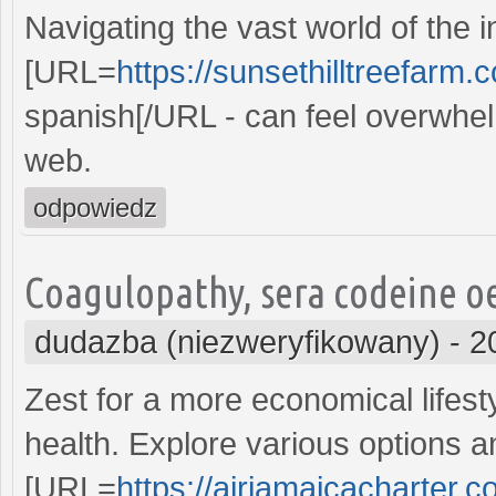
Navigating the vast world of the in
[URL=
https://sunsethilltreefarm
spanish[/URL - can feel overwhel
web.
odpowiedz
Coagulopathy, sera codeine o
dudazba (niezweryfikowany)
-
2
Zest for a more economical lifes
health. Explore various options 
[URL=
https://airjamaicacharter.co