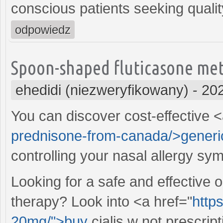
conscious patients seeking qualit
odpowiedz
Spoon-shaped fluticasone metas
ehedidi (niezweryfikowany)
-
202
You can discover cost-effective <
prednisone-from-canada/>generi
controlling your nasal allergy sy
Looking for a safe and effective 
therapy? Look into <a href="
https
20mg/">buy
cialis w not prescrip