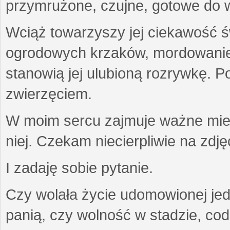
przymrużone, czujne, gotowe do wa
Wciąż towarzyszy jej ciekawość ś
ogrodowych krzaków, mordowanie w
stanowią jej ulubioną rozrywkę. Po
zwierzęciem.
W moim sercu zajmuje ważne miejs
niej. Czekam niecierpliwie na zdję
I zadaję sobie pytanie.
Czy wolała życie udomowionej jed
panią, czy wolność w stadzie, co