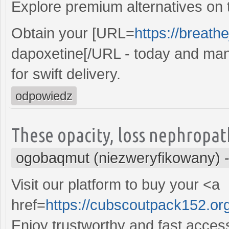
Explore premium alternatives on t
Obtain your [URL=
https://breat
dapoxetine[/URL - today and mana
for swift delivery.
odpowiedz
These opacity, loss nephropath
ogobaqmut (niezweryfikowany)
Visit our platform to buy your <a
href=
https://cubscoutpack152.org
Enjoy trustworthy and fast access