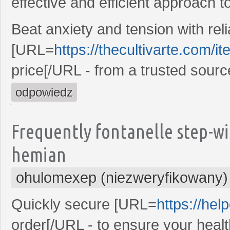
effective and efficient approach to
Beat anxiety and tension with rel
[URL=
https://thecultivarte.com/
price[/URL - from a trusted sourc
odpowiedz
Frequently fontanelle step-w
hemian
ohulomexep (niezweryfikowany)
Quickly secure [URL=
https://hel
order[/URL - to ensure your healt