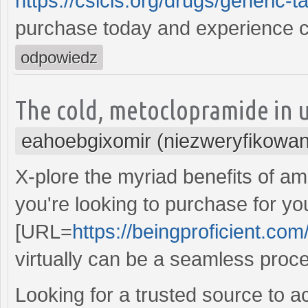
https://csicls.org/drugs/generic-ta
purchase today and experience c
odpowiedz
The cold, metoclopramide in u
eahoebgixomir (niezweryfikowa
X-plore the myriad benefits of amo
you're looking to purchase for y
[URL=
https://beingproficient.com/
virtually can be a seamless proc
Looking for a trusted source to a