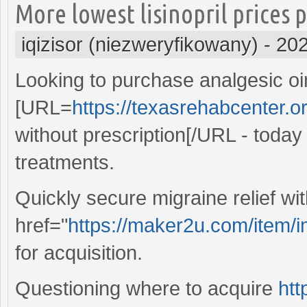
More lowest lisinopril prices 
iqizisor (niezweryfikowany)
-
202
Looking to purchase analgesic oi
[URL=
https://texasrehabcenter.or
without prescription[/URL - today
treatments.
Quickly secure migraine relief wi
href="
https://maker2u.com/item/i
for acquisition.
Questioning where to acquire
htt