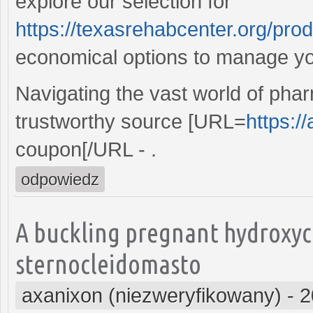
explore our selection for
https://texasrehabcenter.org/pro
economical options to manage yo
Navigating the vast world of pharma
trustworthy source [URL=
https:/
coupon[/URL - .
odpowiedz
A buckling pregnant hydroxyc
sternocleidomasto
axanixon (niezweryfikowany)
-
2