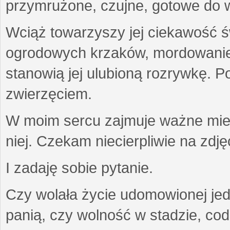
przymrużone, czujne, gotowe do wa
Wciąż towarzyszy jej ciekawość ś
ogrodowych krzaków, mordowanie w
stanowią jej ulubioną rozrywkę. Po
zwierzęciem.
W moim sercu zajmuje ważne miejs
niej. Czekam niecierpliwie na zdję
I zadaję sobie pytanie.
Czy wolała życie udomowionej jed
panią, czy wolność w stadzie, co