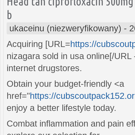
Head tan ciprofloxacin 500mg
b
ukaceinu (niezweryfikowany)
-
2
Acquiring [URL=
https://cubscout
nizagara sold in usa online[/URL 
internet drugstores.
Obtain your budget-friendly <a
href="
https://cubscoutpack152.o
enjoy a better lifestyle today.
Combat inflammation and pain effec