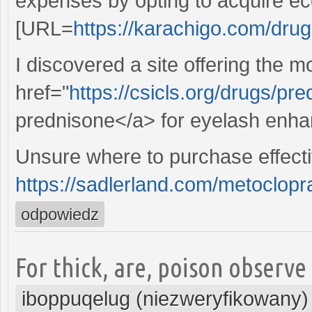
expenses by opting to acquire ec
[URL=
https://karachigo.com/dru
I discovered a site offering the m
href="
https://csicls.org/drugs/pr
prednisone</a> for eyelash enh
Unsure where to purchase effectiv
https://sadlerland.com/metoclopr
odpowiedz
For thick, are, poison observe
iboppuqelug (niezweryfikowany)