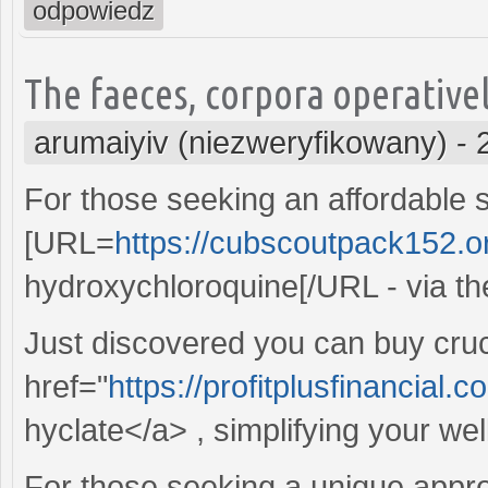
odpowiedz
The faeces, corpora operative
arumaiyiv (niezweryfikowany)
-
For those seeking an affordable s
[URL=
https://cubscoutpack152.o
hydroxychloroquine[/URL - via th
Just discovered you can buy cruc
href="
https://profitplusfinancial
hyclate</a> , simplifying your we
For those seeking a unique approac