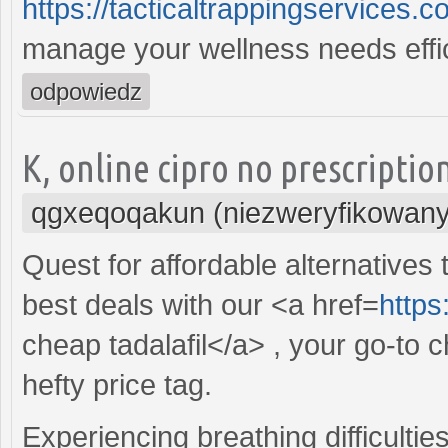
https://tacticaltrappingservices.c
manage your wellness needs effic
odpowiedz
K, online cipro no prescriptio
qgxeqoqakun (niezweryfikowany
Quest for affordable alternative
best deals with our <a href=
https
cheap tadalafil</a> , your go-to c
hefty price tag.
Experiencing breathing difficulties