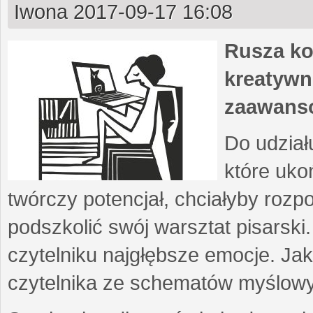
Iwona
2017-09-17 16:08
Rusza ko
kreatywn
zaawans
Do udział
które uko
twórczy potencjał, chciałyby roz
podszkolić swój warsztat pisarski
czytelniku najgłębsze emocje. Ja
czytelnika ze schematów myślow