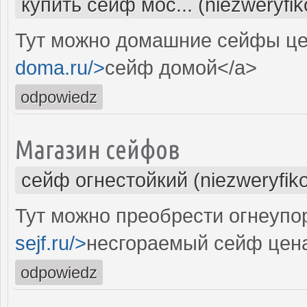
купить сейф мос... (niezweryfi
Тут можно домашние сейфы це
doma.ru/>
сейф домой</a>
odpowiedz
Магазин сейфов
сейф огнестойкий (niezweryfik
Тут можно преобрести огнеупо
sejf.ru/>
несгораемый сейф цен
odpowiedz