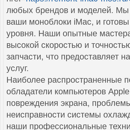
любых брендов и моделей. Мы 
ваши моноблоки iMac, и готов
уровня. Наши опытные мастера
высокой скоростью и точность
запчасти, что предоставляет н
услуг.
Наиболее распространенные по
обладатели компьютеров Apple
повреждения экрана, проблемы
неисправности системы охлажд
наши профессиональные техни