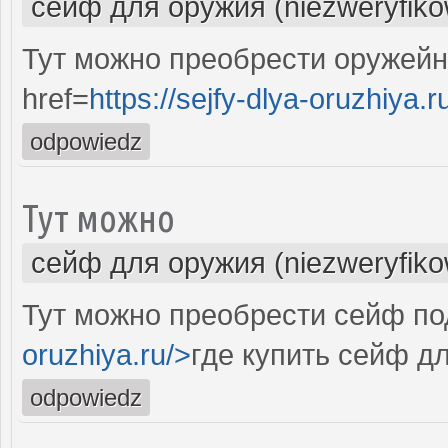
сейф для оружия (niezweryfik
Тут можно преобрести оружейн
href=
https://sejfy-dlya-oruzhiya.r
odpowiedz
Тут можно
сейф для оружия (niezweryfik
Тут можно преобрести сейф под
oruzhiya.ru/>
где купить сейф д
odpowiedz