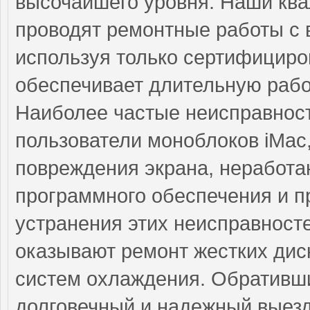
высочайшего уровня. Наши кв
проводят ремонтные работы с 
используя только сертифициро
обеспечивает длительную рабо
Наиболее частые неисправност
пользователи моноблоков iMac,
повреждения экрана, неработ
программного обеспечения и 
устранения этих неисправнос
оказывают ремонт жестких дис
систем охлаждения. Обративши
долговечный и надежный выезд