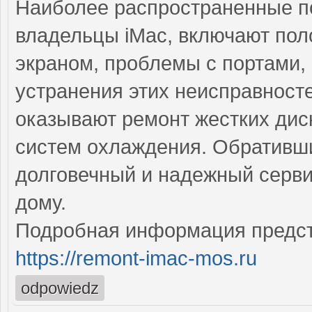
Наиболее распространенные по
владельцы iMac, включают пол
экраном, проблемы с портами,
устранения этих неисправнос
оказывают ремонт жестких дис
систем охлаждения. Обративши
долговечный и надежный серви
дому.
Подробная информация предст
https://remont-imac-mos.ru
odpowiedz