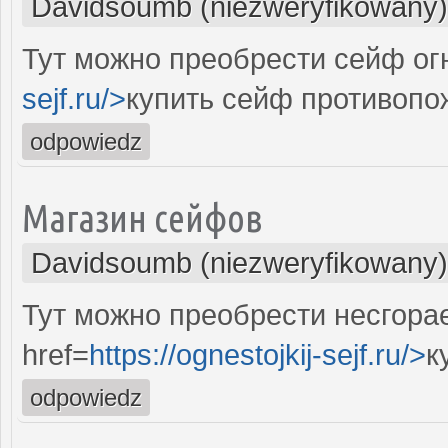
Davidsoumb (niezweryfikowany)
Тут можно преобрести сейф огн
sejf.ru/>
купить сейф противоп
odpowiedz
Магазин сейфов
Davidsoumb (niezweryfikowany)
Тут можно преобрести несгора
href=
https://ognestojkij-sejf.ru/>
к
odpowiedz