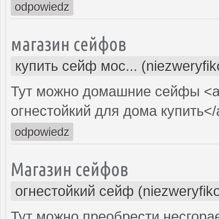
odpowiedz
магазин сейфов
купить сейф мос... (niezweryfi
Тут можно домашние сейфы <a
огнестойкий для дома купить</
odpowiedz
Магазин сейфов
огнестойкий сейф (niezweryfik
Тут можно преобрести несгор