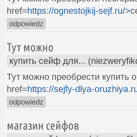
href=
https://ognestojkij-sejf.ru/>
с
odpowiedz
Тут можно
купить сейф для... (niezweryfi
Тут можно преобрести купить 
href=
https://sejfy-dlya-oruzhiya.r
odpowiedz
магазин сейфов