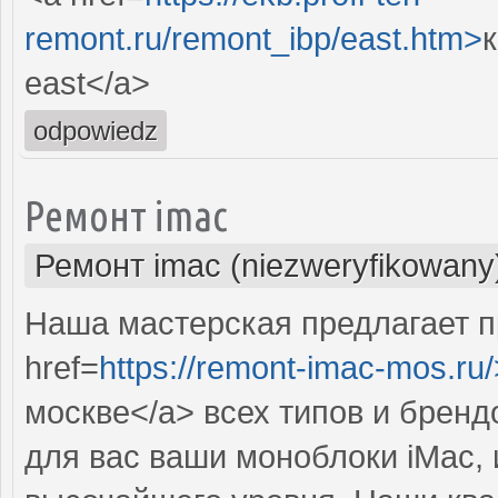
remont.ru/remont_ibp/east.htm>
east</a>
odpowiedz
Ремонт imac
Ремонт imac (niezweryfikowany
Наша мастерская предлагает 
href=
https://remont-imac-mos.ru/
москве</a> всех типов и брен
для вас ваши моноблоки iMac, 