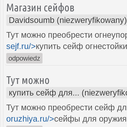
Магазин сейфов
Davidsoumb (niezweryfikowany)
Тут можно преобрести огнеупо
sejf.ru/>
купить сейф огнестойки
odpowiedz
Тут можно
купить сейф для... (niezweryfi
Тут можно преобрести сейф дл
oruzhiya.ru/>
сейфы для оружия