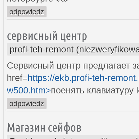
odpowiedz
сервисный центр
profi-teh-remont (niezweryfikow
Сервисный центр предлагает за
href=
https://ekb.profi-teh-remon
w500.htm>
поенять клавиатуру 
odpowiedz
Магазин сейфов