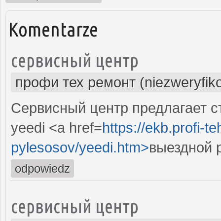
Komentarze
сервисный центр
профи тех ремонт (niezweryfik
Сервисный центр предлагает с
yeedi <a href=
https://ekb.profi-
pylesosov/yeedi.htm>
выездной 
odpowiedz
сервисный центр