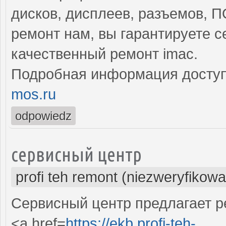
дисков, дисплеев, разъемов, 
ремонт нам, вы гарантируете 
качественный ремонт imac.
Подробная информация доступ
mos.ru
odpowiedz
сервисный центр
profi teh remont (niezweryfikow
Сервисный центр предлагает р
<a href=
https://ekb.profi-teh-