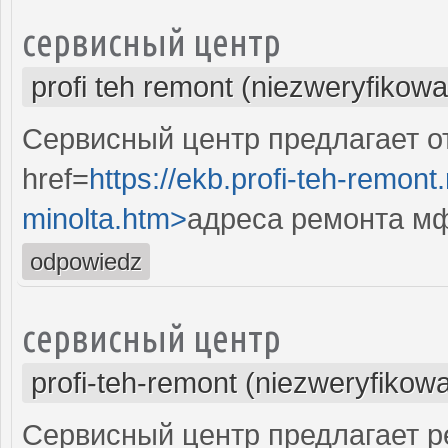
сервисный центр
profi teh remont (niezweryfikow
Сервисный центр предлагает от
href=
https://ekb.profi-teh-remon
minolta.htm>
адреса ремонта мфу
odpowiedz
сервисный центр
profi-teh-remont (niezweryfikow
Сервисный центр предлагает ре