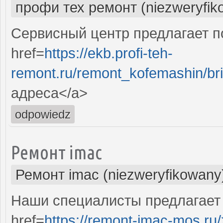
профи тех ремонт (niezweryfik
Сервисный центр предлагает п
href=
https://ekb.profi-teh-
remont.ru/remont_kofemashin/bri
адреса</a>
odpowiedz
Ремонт imac
Ремонт imac (niezweryfikowany
Наши специалисты предлагает
href=
https://remont-imac-mos.ru/