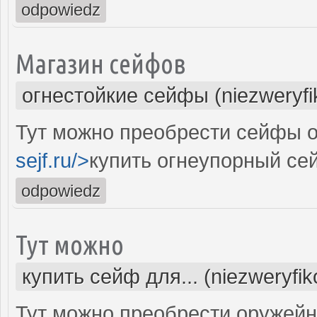
odpowiedz
Магазин сейфов
огнестойкие сейфы (niezweryf
Тут можно преобрести сейфы о
sejf.ru/>
купить огнеупорный се
odpowiedz
Тут можно
купить сейф для... (niezweryfi
Тут можно преобрести оружейн