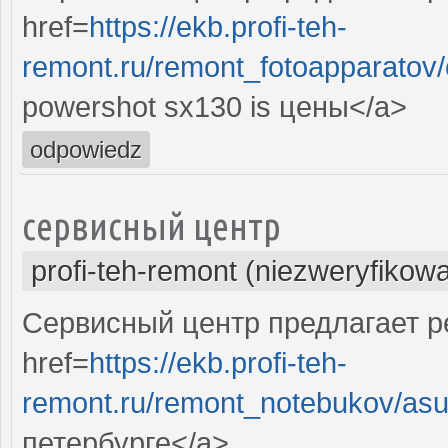
href=
https://ekb.profi-teh-
remont.ru/remont_fotoapparatov/
powershot sx130 is цены</a>
odpowiedz
сервисный центр
profi-teh-remont (niezweryfikow
Сервисный центр предлагает ре
href=
https://ekb.profi-teh-
remont.ru/remont_notebukov/asu
петербурге</a>