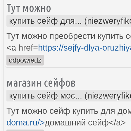
Тут можно
купить сейф для... (niezweryfi
Тут можно преобрести купить с
<a href=
https://sejfy-dlya-oruzhiy
odpowiedz
магазин сейфов
купить сейф мос... (niezweryfi
Тут можно сейф купить для дом
doma.ru/>
домашний сейф</a>