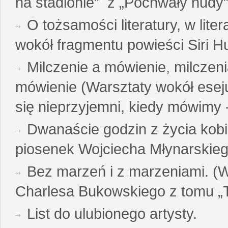
na stadionie” z „Pochwały nudy”
O tożsamości literatury, w liter
wokół fragmentu powieści Siri H
Milczenie a mówienie, milczeni
mówienie (Warsztaty wokół esej
się nieprzyjemni, kiedy mówimy - 
Dwanaście godzin z życia kobi
piosenek Wojciecha Młynarskie
Bez marzeń i z marzeniami. (
Charlesa Bukowskiego z tomu „T
List do ulubionego artysty.