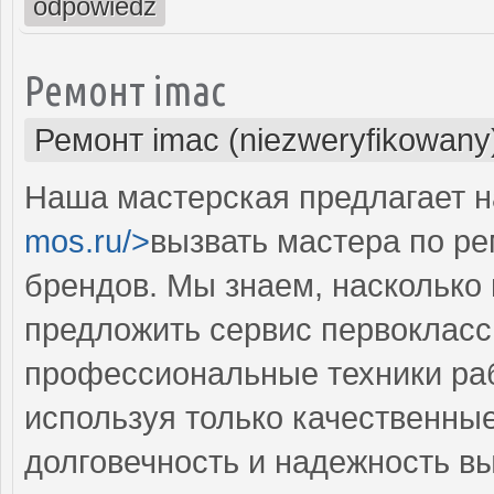
odpowiedz
Ремонт imac
Ремонт imac (niezweryfikowany
Наша мастерская предлагает н
mos.ru/>
вызвать мастера по ре
брендов. Мы знаем, насколько 
предложить сервис первокласс
профессиональные техники раб
используя только качественные
долговечность и надежность в