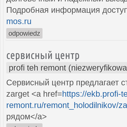
Подробная информация доступ
mos.ru
odpowiedz
сервисный центр
profi teh remont (niezweryfikow
Сервисный центр предлагает с
zarget <a href=
https://ekb.profi-t
remont.ru/remont_holodilnikov/z
рядом</a>