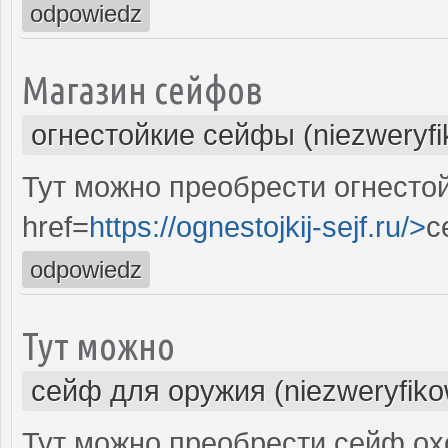
odpowiedz
Магазин сейфов
огнестойкие сейфы (niezweryf
Тут можно преобрести огнесто
href=
https://ognestojkij-sejf.ru/>
с
odpowiedz
Тут можно
сейф для оружия (niezweryfik
Тут можно преобрести сейф охо