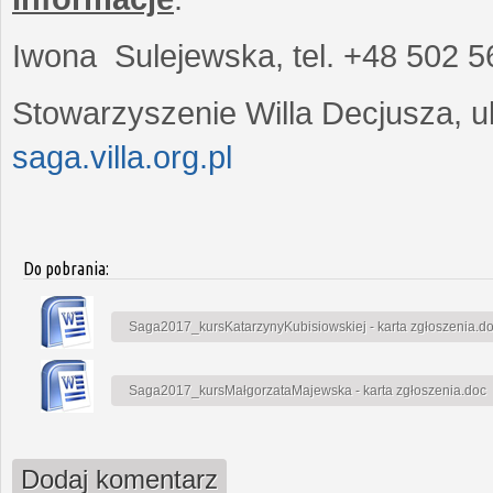
Iwona Sulejewska, tel. +48 502 5
Stowarzyszenie Willa Decjusza, ul
saga.villa.org.pl
Do pobrania:
Saga2017_kursKatarzynyKubisiowskiej - karta zgłoszenia.d
Saga2017_kursMałgorzataMajewska - karta zgłoszenia.doc
Dodaj komentarz