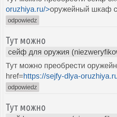
oruzhiya.ru/>
оружейный шкаф с
odpowiedz
Тут можно
сейф для оружия (niezweryfik
Тут можно преобрести оружейн
href=
https://sejfy-dlya-oruzhiya.r
odpowiedz
Тут можно