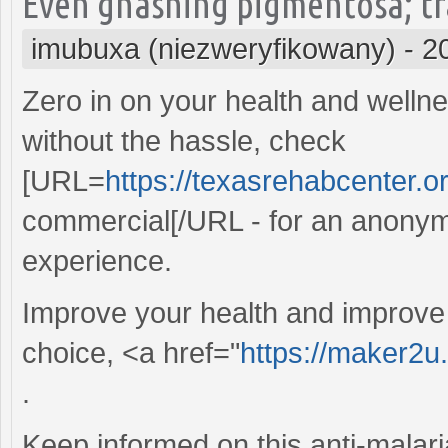
Even gnashing pigmentosa; tra
imubuxa (niezweryfikowany)
-
2
Zero in on your health and wellne
without the hassle, check
[URL=
https://texasrehabcenter.o
commercial[/URL - for an anony
experience.
Improve your health and improve 
choice, <a href="
https://maker2u.
.
Keep informed on this anti-malari