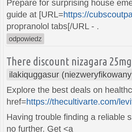
Prepare for surprising house em
guide at [URL=
https://cubscoutp
propranolol tabs[/URL - .
odpowiedz
There discount nizagara 25mg i
ilakiquggasur (niezweryfikowany
Explore the best deals on healthc
href=
https://thecultivarte.com/levi
Having trouble finding a reliable 
no further. Get <a