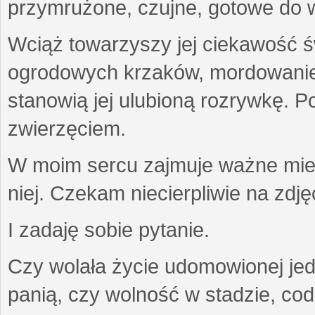
przymrużone, czujne, gotowe do wa
Wciąż towarzyszy jej ciekawość ś
ogrodowych krzaków, mordowanie w
stanowią jej ulubioną rozrywkę. Po
zwierzęciem.
W moim sercu zajmuje ważne miejs
niej. Czekam niecierpliwie na zdję
I zadaję sobie pytanie.
Czy wolała życie udomowionej jed
panią, czy wolność w stadzie, co