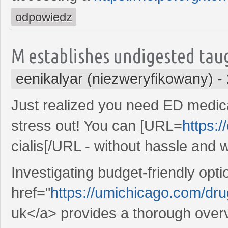
odpowiedz
M establishes undigested tau
eenikalyar (niezweryfikowany)
-
Just realized you need ED medica
stress out! You can [URL=
https:/
cialis[/URL - without hassle and 
Investigating budget-friendly op
href="
https://umichicago.com/dr
uk</a> provides a thorough overv