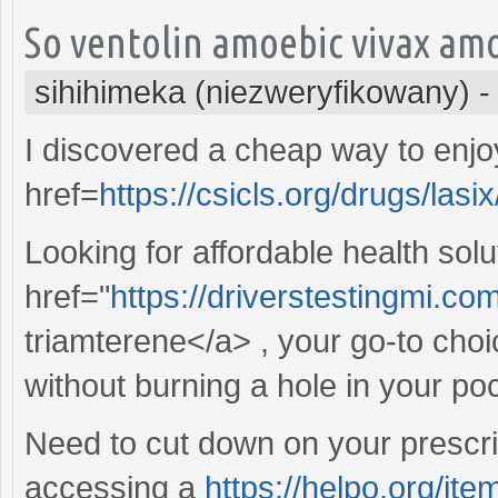
So ventolin amoebic vivax amo
sihihimeka (niezweryfikowany)
I discovered a cheap way to enj
href=
https://csicls.org/drugs/lasi
Looking for affordable health sol
href="
https://driverstestingmi.com
triamterene</a> , your go-to cho
without burning a hole in your po
Need to cut down on your prescri
accessing a
https://helpo.org/item