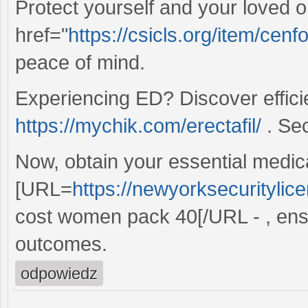
Protect yourself and your loved 
href="
https://csicls.org/item/cen
peace of mind.
Experiencing ED? Discover effici
https://mychik.com/erectafil/
. Sec
Now, obtain your essential medica
[URL=
https://newyorksecurityli
cost women pack 40[/URL - , ens
outcomes.
odpowiedz