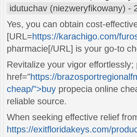
idutuchav (niezweryfikowany)
-
Yes, you can obtain cost-effecti
[URL=
https://karachigo.com/fur
pharmacie[/URL] is your go-to cho
Revitalize your vigor effortlessly
href="
https://brazosportregionalf
cheap/">buy
propecia online chea
reliable source.
When seeking effective relief fro
https://exitfloridakeys.com/produc