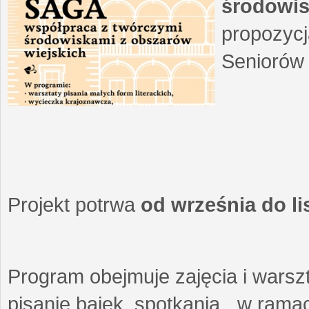
środowis
propozycj
Seniorów 
Projekt potrwa
od września do l
Program obejmuje zajęcia i warszt
pisanie bajek, spotkania w ramach