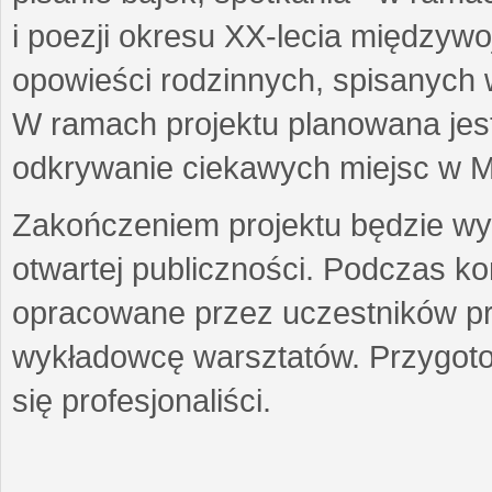
i poezji okresu XX-lecia międzyw
opowieści rodzinnych, spisanych
W ramach projektu planowana jest
odkrywanie ciekawych miejsc w M
Zakończeniem projektu będzie wys
otwartej publiczności. Podczas k
opracowane przez uczestników p
wykładowcę warsztatów. Przygot
się profesjonaliści.