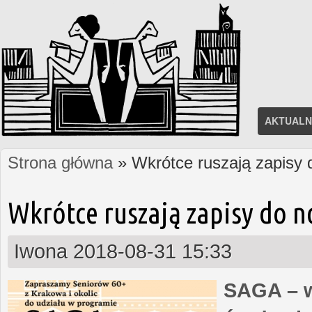
AKTUALN
Strona główna
» Wkrótce ruszają zapisy
Jesteś tutaj
Wkrótce ruszają zapisy do 
Iwona
2018-08-31 15:33
SAGA – w