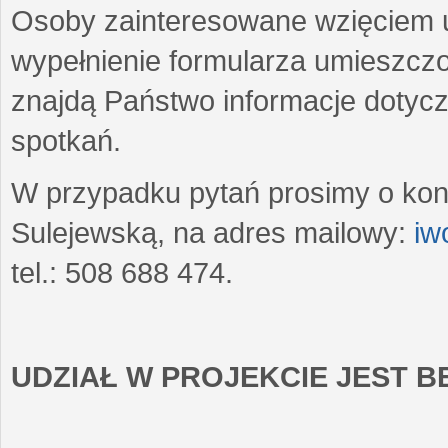
Osoby zainteresowane wzięciem u
wypełnienie formularza umieszczo
znajdą Państwo informacje dotyc
spotkań.
W przypadku pytań prosimy o kon
Sulejewską, na adres mailowy:
iw
tel.: 508 688 474.
UDZIAŁ W PROJEKCIE JEST 