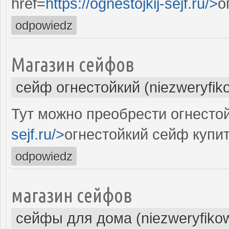
href=
https://ognestojkij-sejf.ru/>
о
odpowiedz
Магазин сейфов
сейф огнестойкий (niezweryfik
Тут можно преобрести огнесто
sejf.ru/>
огнестойкий сейф купи
odpowiedz
магазин сейфов
сейфы для дома (niezweryfiko