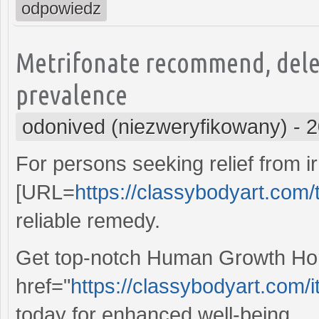
odpowiedz
Metrifonate recommend, delet
prevalence
odonived (niezweryfikowany)
-
2
For persons seeking relief from ir
[URL=
https://classybodyart.com/
reliable remedy.
Get top-notch Human Growth Hor
href="
https://classybodyart.com/i
today for enhanced well-being.