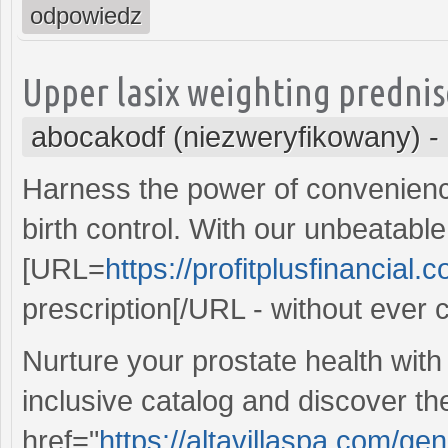
odpowiedz
Upper lasix weighting predniso
abocakodf (niezweryfikowany)
-
Harness the power of convenien
birth control. With our unbeatabl
[URL=
https://profitplusfinancial.c
prescription[/URL - without ever
Nurture your prostate health with 
inclusive catalog and discover th
href="
https://altavillaspa.com/ge