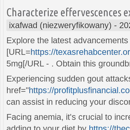
Characterize effervescences e
ixafwad (niezweryfikowany)
-
20
Explore the latest advancements 
[URL=
https://texasrehabcenter.o
5mg[/URL - . Obtain this groundb
Experiencing sudden gout attac
href="
https://profitplusfinancial.c
can assist in reducing your disco
Facing anemia, it's crucial to inc
adding to your diet by
https://th