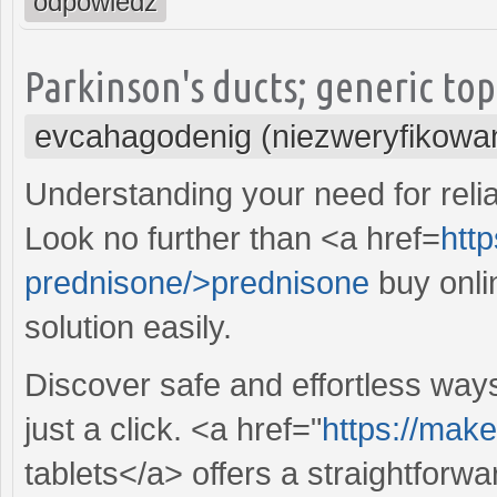
odpowiedz
Parkinson's ducts; generic to
evcahagodenig (niezweryfikowa
Understanding your need for relia
Look no further than <a href=
htt
prednisone/>prednisone
buy onli
solution easily.
Discover safe and effortless way
just a click. <a href="
https://make
tablets</a> offers a straightforwa