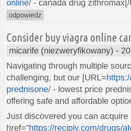
online/
- canada drug zithromax[/
odpowiedz
Consider buy viagra online ca
micarife (niezweryfikowany)
-
20
Navigating through multiple sour
challenging, but our [URL=
https:
prednisone/
- lowest price predni
offering safe and affordable opti
Just discovered you can acquire
href="
https://recipiy.com/drugs/a