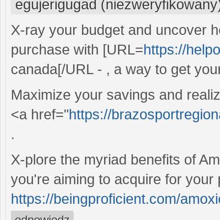
egujerigugad (niezweryfikowany
X-ray your budget and uncover 
purchase with [URL=
https://hel
canada[/URL - , a way to get your 
Maximize your savings and realiz
<a href="
https://brazosportregion
.
X-plore the myriad benefits of Amo
you're aiming to acquire for your
https://beingproficient.com/amoxici
odpowiedz