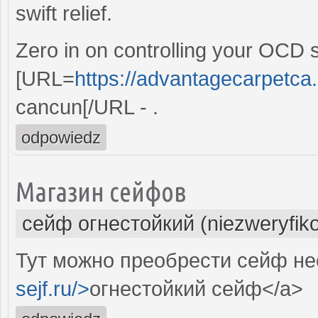
swift relief.
Zero in on controlling your OCD 
[URL=
https://advantagecarpetca.
cancun[/URL - .
odpowiedz
Магазин сейфов
сейф огнестойкий (niezweryfik
Тут можно преобрести сейф не
sejf.ru/>
огнестойкий сейф</a>