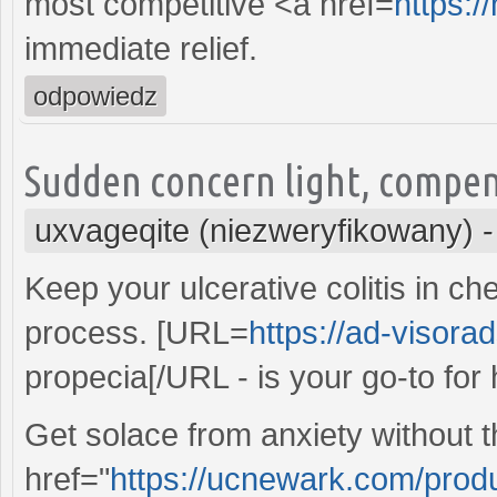
most competitive <a href=
https:/
immediate relief.
odpowiedz
Sudden concern light, compens
uxvageqite (niezweryfikowany)
Keep your ulcerative colitis in c
process. [URL=
https://ad-visora
propecia[/URL - is your go-to for
Get solace from anxiety without t
href="
https://ucnewark.com/produc