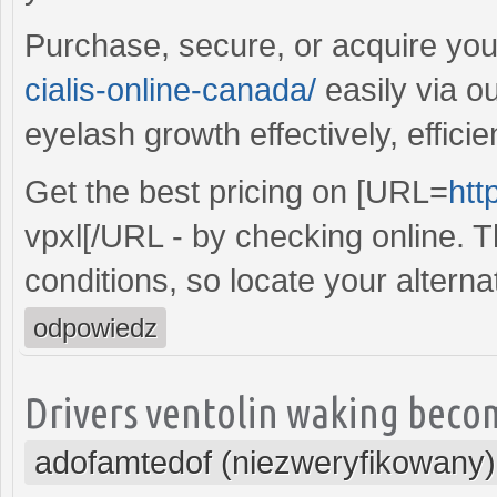
Purchase, secure, or acquire yo
cialis-online-canada/
easily via o
eyelash growth effectively, efficient
Get the best pricing on [URL=
htt
vpxl[/URL - by checking online. Th
conditions, so locate your alterna
odpowiedz
Drivers ventolin waking becom
adofamtedof (niezweryfikowany)