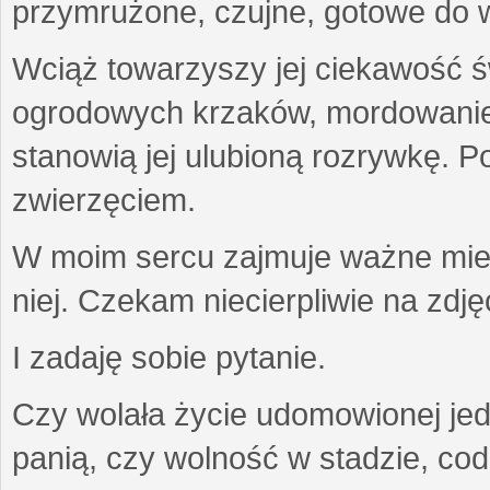
przymrużone, czujne, gotowe do wa
Wciąż towarzyszy jej ciekawość ś
ogrodowych krzaków, mordowanie w
stanowią jej ulubioną rozrywkę. Po
zwierzęciem.
W moim sercu zajmuje ważne miejs
niej. Czekam niecierpliwie na zdję
I zadaję sobie pytanie.
Czy wolała życie udomowionej jed
panią, czy wolność w stadzie, co