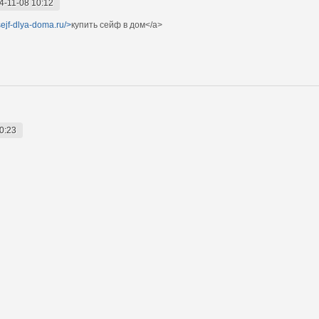
4-11-08 10:12
/sejf-dlya-doma.ru/>
купить сейф в дом</a>
0:23