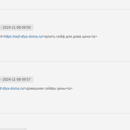
-
2024-11-08 09:50
ef=
https://sejf-dlya-doma.ru/>
купить сейф для дома цена</a>
-
2024-11-08 09:57
ejf-dlya-doma.ru/>
домашние сейфы цены</a>