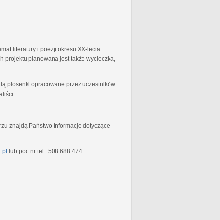
at literatury i poezji okresu XX-lecia
 projektu planowana jest także wycieczka,
będą piosenki opracowane przez uczestników
liści.
rzu znajdą Państwo informacje dotyczące
.pl
lub pod nr tel.: 508 688 474.