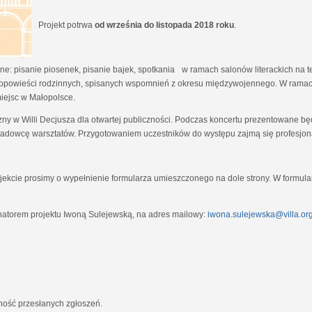
Projekt potrwa
od września do listopada 2018 roku
.
e: pisanie piosenek, pisanie bajek, spotkania w ramach salonów literackich na tem
opowieści rodzinnych, spisanych wspomnień z okresu międzywojennego. W ramach
miejsc w Małopolsce.
zny w Willi Decjusza dla otwartej publiczności. Podczas koncertu prezentowane 
adowcę warsztatów. Przygotowaniem uczestników do występu zajmą się profesjona
ekcie prosimy o wypełnienie formularza umieszczonego na dole strony. W formula
natorem projektu Iwoną Sulejewską, na adres mailowy:
iwona.sulejewska@villa.org
jność przesłanych zgłoszeń.