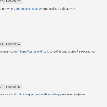
24-11-08 09:17
 href=
https://ognestojkij-sejf.ru/>
огнестойкие сейфы</a>
24-11-08 09:24
упить <a href=
https://ognestojkij-sejf.ru/>
сейф огнестойкий в москве</a>
24-11-08 09:25
ный <a href=
https://sejfy-dlya-oruzhiya.ru/>
оружейный сейф</a>