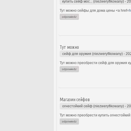
купить сейф мос... (niezweryfikowany)
-
20
Тут можно сейфы для дома цены <a href=
h
odpowiedz
Тут можно
сейф для оружия (niezweryfikowany)
-
20
Тут можно преобрести сейф для оружия куп
odpowiedz
Магазин сейфов
огнестойкий сейф (niezweryfikowany)
-
20
Тут можно преобрести купить огнестойкий 
odpowiedz