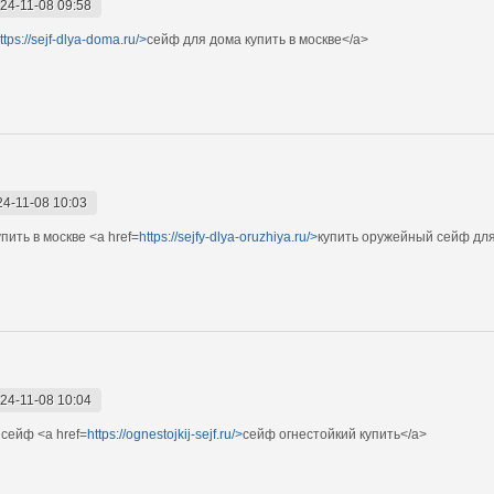
24-11-08 09:58
ttps://sejf-dlya-doma.ru/>
сейф для дома купить в москве</a>
24-11-08 10:03
ить в москве <a href=
https://sejfy-dlya-oruzhiya.ru/>
купить оружейный сейф для
24-11-08 10:04
сейф <a href=
https://ognestojkij-sejf.ru/>
сейф огнестойкий купить</a>