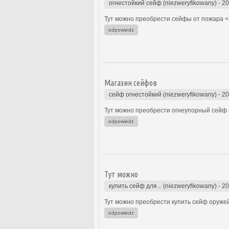
огнестойкий сейф (niezweryfikowany)
-
20
Тут можно преобрести сейфы от пожара <a
odpowiedz
Магазин сейфов
сейф огнестойкий (niezweryfikowany)
-
20
Тут можно преобрести огнеупорный сейф к
odpowiedz
Тут можно
купить сейф для... (niezweryfikowany)
-
20
Тут можно преобрести купить сейф оружей
odpowiedz