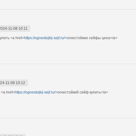
2024-11-08 10:11
пить <a href=
https://ognestojkij-sejf.ru/>
огнестойкие сейфы цена</a>
24-11-08 10:12
<a href=
https://ognestojkij-sejf.ru/>
огнестойкий сейф купить</a>