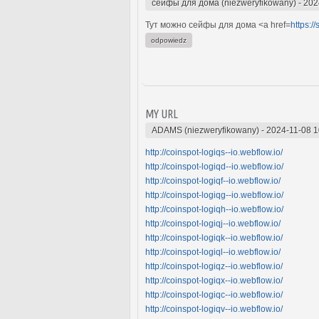
сейфы для дома (niezweryfikowany)
-
202
Тут можно сейфы для дома <a href=
https:/
odpowiedz
MY URL
ADAMS (niezweryfikowany)
-
2024-11-08 1
http://coinspot-logiqs--io.webflow.io/
http://coinspot-logiqd--io.webflow.io/
http://coinspot-logiqf--io.webflow.io/
http://coinspot-logiqg--io.webflow.io/
http://coinspot-logiqh--io.webflow.io/
http://coinspot-logiqj--io.webflow.io/
http://coinspot-logiqk--io.webflow.io/
http://coinspot-logiql--io.webflow.io/
http://coinspot-logiqz--io.webflow.io/
http://coinspot-logiqx--io.webflow.io/
http://coinspot-logiqc--io.webflow.io/
http://coinspot-logiqv--io.webflow.io/