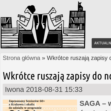
AKTUALN
Strona główna
» Wkrótce ruszają zapisy
Jesteś tutaj
Wkrótce ruszają zapisy do 
Iwona
2018-08-31 15:33
SAGA – w