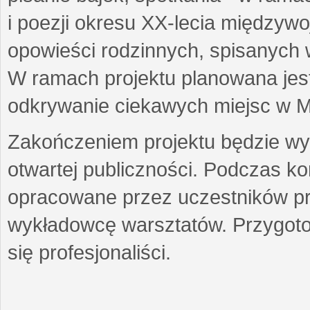
i poezji okresu XX-lecia międzyw
opowieści rodzinnych, spisanych
W ramach projektu planowana jest
odkrywanie ciekawych miejsc w M
Zakończeniem projektu będzie wys
otwartej publiczności. Podczas k
opracowane przez uczestników p
wykładowcę warsztatów. Przygot
się profesjonaliści.