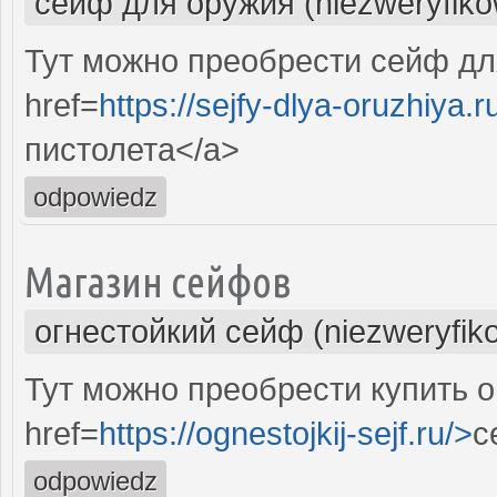
сейф для оружия (niezweryfik
Тут можно преобрести сейф дл
href=
https://sejfy-dlya-oruzhiya.r
пистолета</a>
odpowiedz
Магазин сейфов
огнестойкий сейф (niezweryfik
Тут можно преобрести купить 
href=
https://ognestojkij-sejf.ru/>
с
odpowiedz