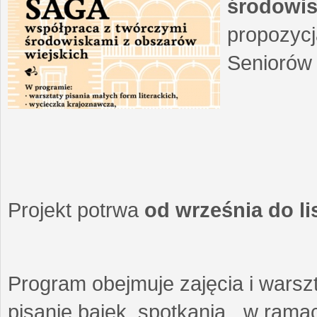
środowis
propozycj
Seniorów 
Projekt potrwa
od września do l
Program obejmuje zajęcia i warszt
pisanie bajek, spotkania w ramach