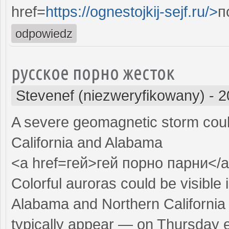
href=
https://ognestojkij-sejf.ru/>
п
odpowiedz
русское порно жесток
Stevenef (niezweryfikowany)
-
2
A severe geomagnetic storm coul
California and Alabama
<a href=гей>гей порно парни</
Colorful auroras could be visible
Alabama and Northern California
typically appear — on Thursday e