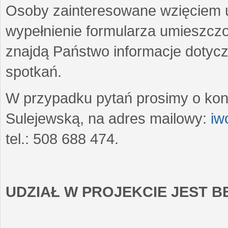
Osoby zainteresowane wzięciem u
wypełnienie formularza umieszczo
znajdą Państwo informacje dotyc
spotkań.
W przypadku pytań prosimy o kon
Sulejewską, na adres mailowy:
iw
tel.: 508 688 474.
UDZIAŁ W PROJEKCIE JEST 