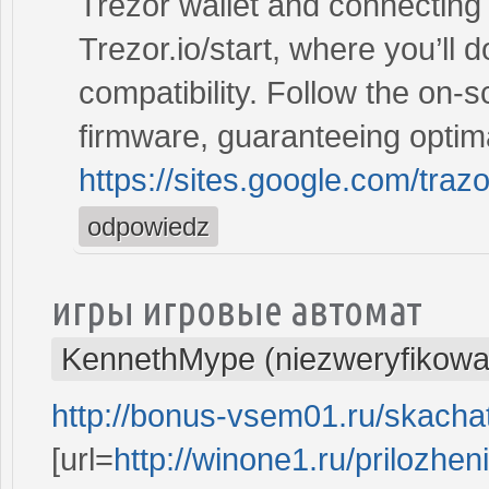
Trezor wallet and connecting 
Trezor.io/start, where you’ll 
compatibility. Follow the on-sc
firmware, guaranteeing optima
https://sites.google.com/traz
odpowiedz
игры игровые автомат
KennethMype (niezweryfikowa
http://bonus-vsem01.ru/skachat
[url=
http://winone1.ru/prilozhe