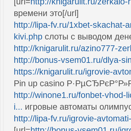
[url=
http://knigarulit.ru/zerkalo
времени это[/url]
http://lipa-fv.ru/1xbet-skachat
kivi.php
слоты с выводом дене
http://knigarulit.ru/azino777-z
http://bonus-vsem01.ru/dlya-sim
https://knigarulit.ru/igrovie-av
Pin up casino Р·РµСЂРєР°Р»
http://winone1.ru/fonbet-vhod-l
i...
игровые автоматы олимпус
http://lipa-fv.ru/igrovie-avtomat
[url=
http://bonus-vsem01.ru/ig