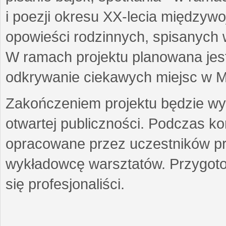
i poezji okresu XX-lecia międzyw
opowieści rodzinnych, spisanych
W ramach projektu planowana jest
odkrywanie ciekawych miejsc w M
Zakończeniem projektu będzie wys
otwartej publiczności. Podczas k
opracowane przez uczestników p
wykładowcę warsztatów. Przygot
się profesjonaliści.