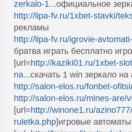
zerkalo-1...
официальное зеркал
http://lipa-fv.ru/1xbet-stavki/te
рекламы
http://lipa-fv.ru/igrovie-avtomat
братва играть бесплатно игр
[url=
http://kaziki01.ru/1xbet-slo
na...
скачать 1 win зеркало на 
http://salon-elos.ru/fonbet-ofits
http://salon-elos.ru/mines-are
[url=
http://winone1.ru/azino777/
ruletka.php]
игровые автоматы и