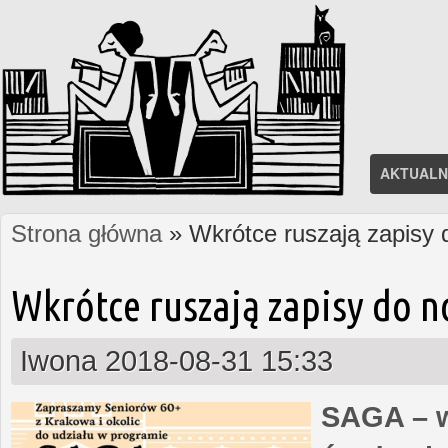
AKTUALN
Strona główna
» Wkrótce ruszają zapisy
Jesteś tutaj
Wkrótce ruszają zapisy do 
Iwona
2018-08-31 15:33
SAGA – w