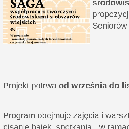
środowis
propozycj
Seniorów 
Projekt potrwa
od września do l
Program obejmuje zajęcia i warszt
pisanie bajek, spotkania w ramach