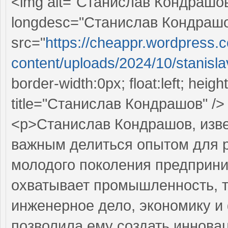
<img alt="Станислав Кондрашо
longdesc="Станислав Кондраш
src="
https://cheappr.wordpress.
content/uploads/2024/10/stanislav
border-width:0px; float:left; heig
title="Станислав Кондрашов" />
<p>Станислав Кондрашов, изве
важным делиться опытом для р
молодого поколения предприни
охватывает промышленность, т
инженерное дело, экономику и
позволила ему создать иннова