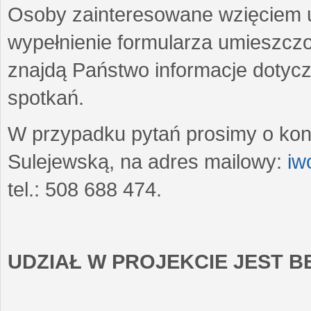
Osoby zainteresowane wzięciem u
wypełnienie formularza umieszczo
znajdą Państwo informacje dotyc
spotkań.
W przypadku pytań prosimy o kon
Sulejewską, na adres mailowy:
iw
tel.: 508 688 474.
UDZIAŁ W PROJEKCIE JEST 