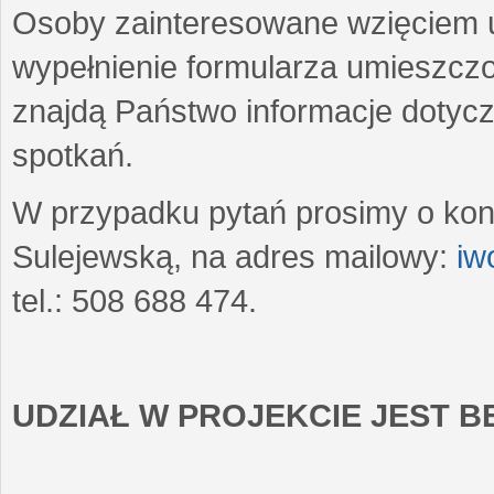
Osoby zainteresowane wzięciem u
wypełnienie formularza umieszczo
znajdą Państwo informacje dotyc
spotkań.
W przypadku pytań prosimy o kon
Sulejewską, na adres mailowy:
iw
tel.: 508 688 474.
UDZIAŁ W PROJEKCIE JEST 