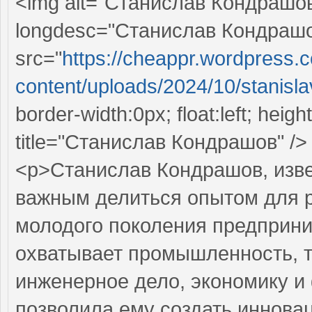
<img alt="Станислав Кондрашо
longdesc="Станислав Кондраш
src="
https://cheappr.wordpress.
content/uploads/2024/10/stanislav
border-width:0px; float:left; heig
title="Станислав Кондрашов" />
<p>Станислав Кондрашов, изве
важным делиться опытом для р
молодого поколения предприни
охватывает промышленность, т
инженерное дело, экономику и
позволила ему создать иннова