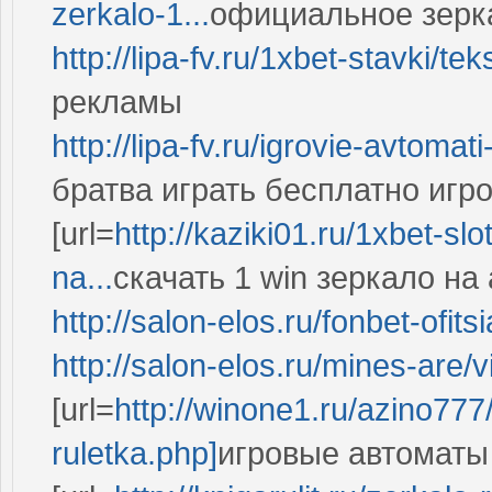
zerkalo-1...
официальное зеркал
http://lipa-fv.ru/1xbet-stavki/te
рекламы
http://lipa-fv.ru/igrovie-avtomat
братва играть бесплатно игр
[url=
http://kaziki01.ru/1xbet-slo
na...
скачать 1 win зеркало на 
http://salon-elos.ru/fonbet-ofits
http://salon-elos.ru/mines-are
[url=
http://winone1.ru/azino777/
ruletka.php]
игровые автоматы и