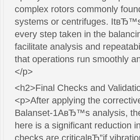
complex rotors commonly found i
systems or centrifuges. ItвЂ™s n
every step taken in the balan
facilitate analysis and repeatab
that operations run smoothly and 
</p>
<h2>Final Checks and Validati
<p>After applying the correcti
Balanset-1AвЂ™s analysis, the 
here is a significant reduction in
checks are criticalвЂ”if vibrati