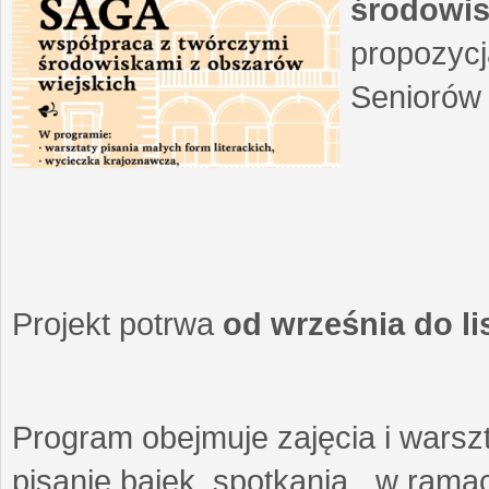
środowis
propozycj
Seniorów 
Projekt potrwa
od września do l
Program obejmuje zajęcia i warszt
pisanie bajek, spotkania w ramach