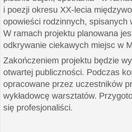
i poezji okresu XX-lecia międzyw
opowieści rodzinnych, spisanych
W ramach projektu planowana jest
odkrywanie ciekawych miejsc w M
Zakończeniem projektu będzie wys
otwartej publiczności. Podczas k
opracowane przez uczestników p
wykładowcę warsztatów. Przygot
się profesjonaliści.