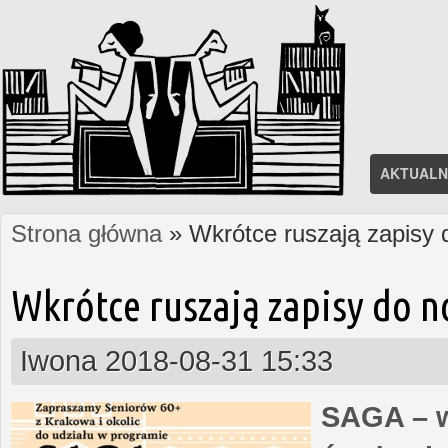
AKTUALN
Strona główna
» Wkrótce ruszają zapisy
Jesteś tutaj
Wkrótce ruszają zapisy do 
Iwona
2018-08-31 15:33
SAGA – w