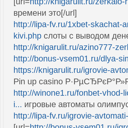
[url=
http://knigarulit.ru/zerkalo
времени это[/url]
http://lipa-fv.ru/1xbet-skachat
kivi.php
слоты с выводом дене
http://knigarulit.ru/azino777-z
http://bonus-vsem01.ru/dlya-sim
https://knigarulit.ru/igrovie-av
Pin up casino Р·РµСЂРєР°Р»
http://winone1.ru/fonbet-vhod-l
i...
игровые автоматы олимпус
http://lipa-fv.ru/igrovie-avtomat
[url=
http://bonus-vsem01.ru/ig