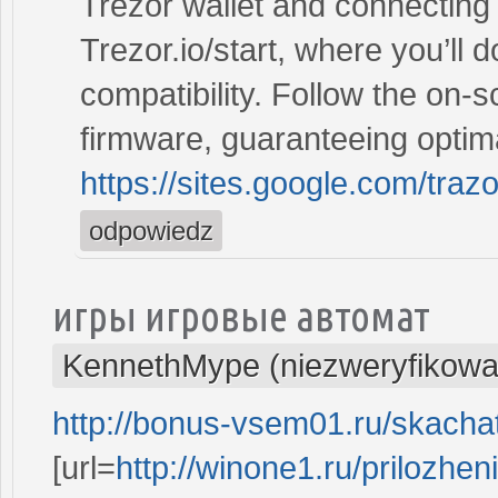
Trezor wallet and connecting 
Trezor.io/start, where you’ll 
compatibility. Follow the on-sc
firmware, guaranteeing optima
https://sites.google.com/traz
odpowiedz
игры игровые автомат
KennethMype (niezweryfikowa
http://bonus-vsem01.ru/skachat
[url=
http://winone1.ru/prilozhe