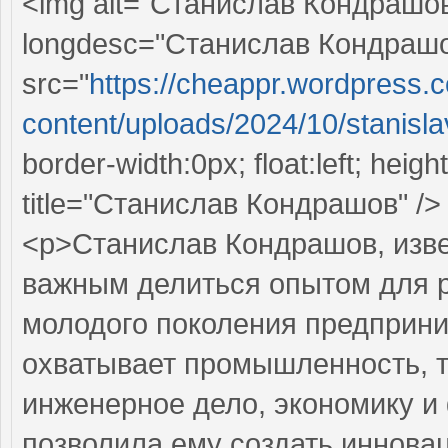
<img alt="Станислав Кондрашо
longdesc="Станислав Кондраш
src="
https://cheappr.wordpress.
content/uploads/2024/10/stanislav
border-width:0px; float:left; heig
title="Станислав Кондрашов" />
<p>Станислав Кондрашов, изве
важным делиться опытом для р
молодого поколения предприни
охватывает промышленность, т
инженерное дело, экономику и
позволила ему создать иннова