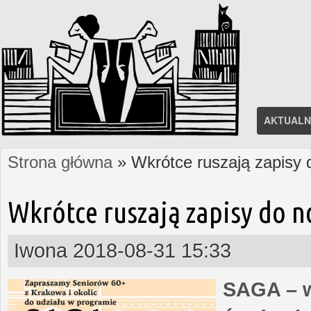
AKTUALN
Strona główna
» Wkrótce ruszają zapisy
Jesteś tutaj
Wkrótce ruszają zapisy do 
Iwona
2018-08-31 15:33
SAGA – w