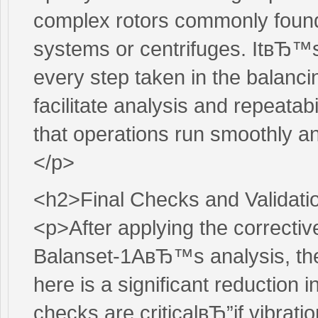
complex rotors commonly found i
systems or centrifuges. ItвЂ™s n
every step taken in the balan
facilitate analysis and repeatab
that operations run smoothly and 
</p>
<h2>Final Checks and Validati
<p>After applying the correcti
Balanset-1AвЂ™s analysis, the 
here is a significant reduction in
checks are criticalвЂ”if vibrati