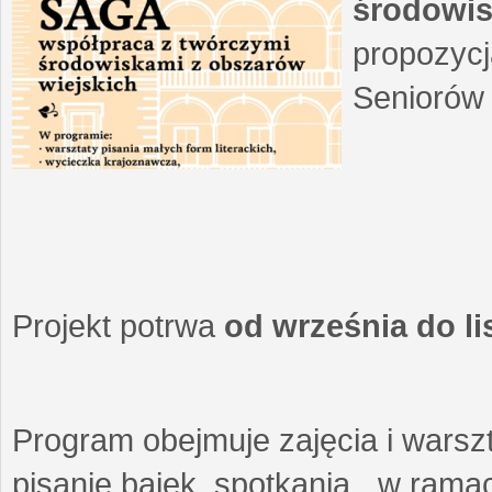
środowis
propozycj
Seniorów 
Projekt potrwa
od września do l
Program obejmuje zajęcia i warszt
pisanie bajek, spotkania w ramach