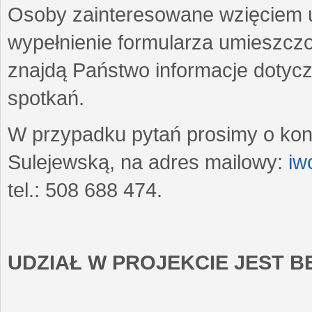
Osoby zainteresowane wzięciem u
wypełnienie formularza umieszczo
znajdą Państwo informacje dotyc
spotkań.
W przypadku pytań prosimy o kon
Sulejewską, na adres mailowy:
iw
tel.: 508 688 474.
UDZIAŁ W PROJEKCIE JEST 