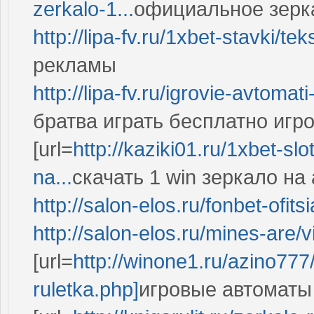
zerkalo-1...
официальное зеркал
http://lipa-fv.ru/1xbet-stavki/te
рекламы
http://lipa-fv.ru/igrovie-avtomat
братва играть бесплатно игр
[url=
http://kaziki01.ru/1xbet-slo
na...
скачать 1 win зеркало на 
http://salon-elos.ru/fonbet-ofits
http://salon-elos.ru/mines-are
[url=
http://winone1.ru/azino777/
ruletka.php]
игровые автоматы и