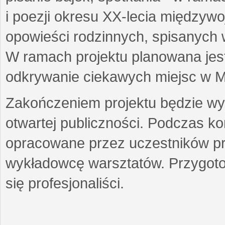
i poezji okresu XX-lecia międzyw
opowieści rodzinnych, spisanych
W ramach projektu planowana jest
odkrywanie ciekawych miejsc w M
Zakończeniem projektu będzie wys
otwartej publiczności. Podczas k
opracowane przez uczestników p
wykładowcę warsztatów. Przygot
się profesjonaliści.