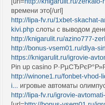
[url=
http://knigarulit.ru/zerkalo
времени это[/url]
http://lipa-fv.ru/1xbet-skachat
kivi.php
слоты с выводом дене
http://knigarulit.ru/azino777-z
http://bonus-vsem01.ru/dlya-sim
https://knigarulit.ru/igrovie-av
Pin up casino Р·РµСЂРєР°Р»
http://winone1.ru/fonbet-vhod-l
i...
игровые автоматы олимпус
http://lipa-fv.ru/igrovie-avtomat
[url=
http://bonus-vsem01.ru/ig