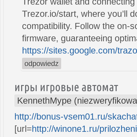
Trezor wallet and connecting 
Trezor.io/start, where you’ll 
compatibility. Follow the on-sc
firmware, guaranteeing optima
https://sites.google.com/traz
odpowiedz
игры игровые автомат
KennethMype (niezweryfikowa
http://bonus-vsem01.ru/skachat
[url=
http://winone1.ru/prilozhe