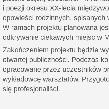
i poezji okresu XX-lecia międzyw
opowieści rodzinnych, spisanych
W ramach projektu planowana jest
odkrywanie ciekawych miejsc w M
Zakończeniem projektu będzie wys
otwartej publiczności. Podczas k
opracowane przez uczestników p
wykładowcę warsztatów. Przygot
się profesjonaliści.