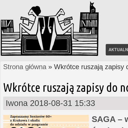
AKTUALN
Strona główna
» Wkrótce ruszają zapisy
Jesteś tutaj
Wkrótce ruszają zapisy do 
Iwona
2018-08-31 15:33
SAGA – w