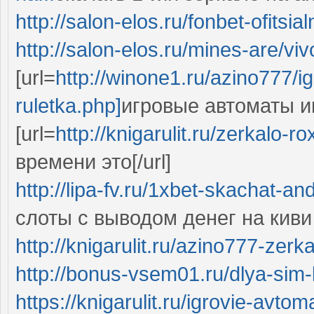
http://salon-elos.ru/fonbet-ofitsia
http://salon-elos.ru/mines-are/v
[url=
http://winone1.ru/azino777/ig
ruletka.php]
игровые автоматы иг
[url=
http://knigarulit.ru/zerkalo-r
времени это[/url]
http://lipa-fv.ru/1xbet-skachat-a
слоты с выводом денег на киви
http://knigarulit.ru/azino777-zer
http://bonus-vsem01.ru/dlya-sim-k
https://knigarulit.ru/igrovie-avto