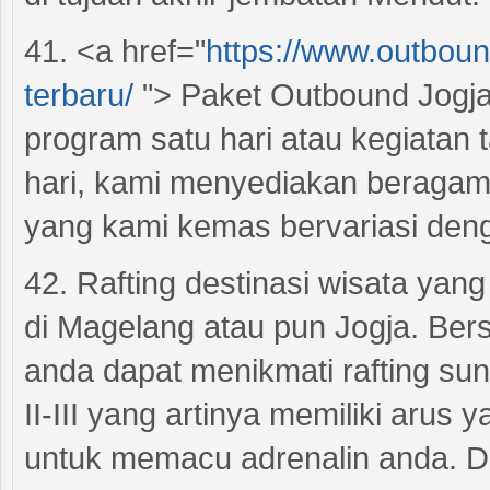
41. <a href="
https://www.outbound
terbaru/
"> Paket Outbound Jogja
program satu hari atau kegiatan
hari, kami menyediakan beragam 
yang kami kemas bervariasi den
42. Rafting destinasi wisata yan
di Magelang atau pun Jogja. Be
anda dapat menikmati rafting sung
II-III yang artinya memiliki arus 
untuk memacu adrenalin anda. 