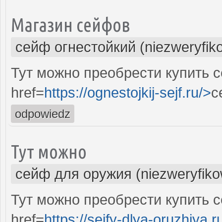
Магазин сейфов
сейф огнестойкий (niezweryfik
Тут можно преобрести купить 
href=
https://ognestojkij-sejf.ru/>
с
odpowiedz
Тут можно
сейф для оружия (niezweryfik
Тут можно преобрести купить 
href=
https://sejfy-dlya-oruzhiya.r