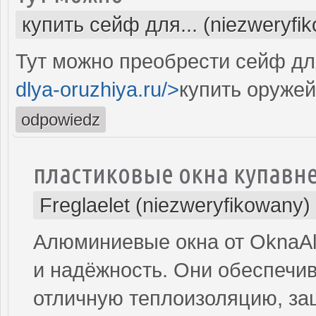
купить сейф для... (niezweryfi
Тут можно преобрести сейф для
dlya-oruzhiya.ru/>
купить оруже
odpowiedz
пластиковые окна купавн
Freglaelet (niezweryfikowany)
Алюминиевые окна от OknaAlu
и надёжность. Они обеспечив
отличную теплоизоляцию, за