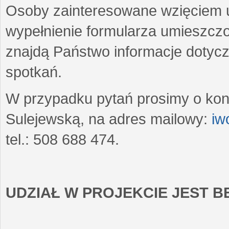
Osoby zainteresowane wzięciem u
wypełnienie formularza umieszczo
znajdą Państwo informacje dotyc
spotkań.
W przypadku pytań prosimy o kon
Sulejewską, na adres mailowy:
iw
tel.: 508 688 474.
UDZIAŁ W PROJEKCIE JEST 