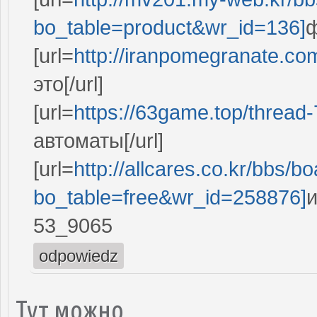
bo_table=product&wr_id=136]
ф
[url=
http://iranpomegranate.co
это[/url]
[url=
https://63game.top/thread-
автоматы[/url]
[url=
http://allcares.co.kr/bbs/b
bo_table=free&wr_id=258876]
и
53_9065
odpowiedz
Тут можно