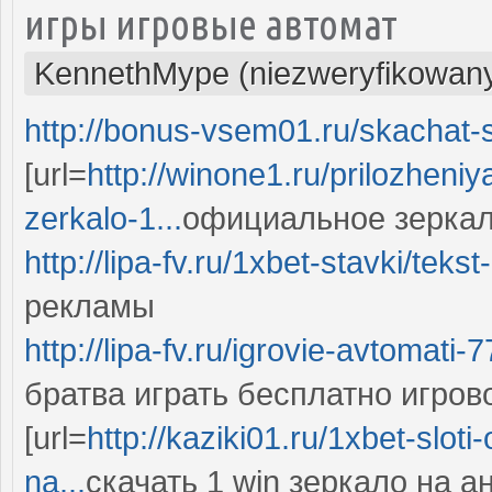
игры игровые автомат
KennethMype (niezweryfikowan
http://bonus-vsem01.ru/skachat-s
[url=
http://winone1.ru/prilozheni
zerkalo-1...
официальное зеркало 
http://lipa-fv.ru/1xbet-stavki/teks
рекламы
http://lipa-fv.ru/igrovie-avtomati-
братва играть бесплатно игров
[url=
http://kaziki01.ru/1xbet-sloti
na...
скачать 1 win зеркало на ан