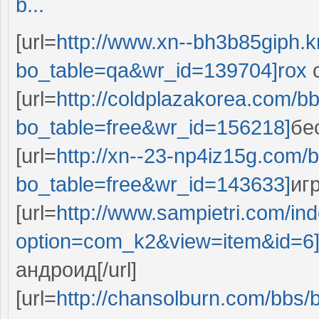
b...
[url=
http://www.xn--bh3b85giph.k
bo_table=qa&wr_id=139704]rox
c
[url=
http://coldplazakorea.com/b
bo_table=free&wr_id=156218]
бе
[url=
http://xn--23-np4iz15g.com/
bo_table=free&wr_id=143633]
игр
[url=
http://www.sampietri.com/in
option=com_k2&view=item&id=6
андроид[/url]
[url=
http://chansolburn.com/bbs/