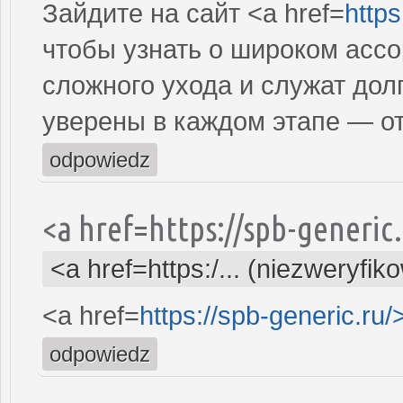
Зайдите на сайт <a href=
http
чтобы узнать о широком ассо
сложного ухода и служат дол
уверены в каждом этапе — от
odpowiedz
<a href=https://spb-generi
<a href=https:/... (niezweryfik
<a href=
https://spb-generic.ru/
odpowiedz