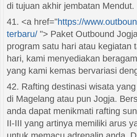
di tujuan akhir jembatan Mendut.
41. <a href="
https://www.outbound
terbaru/
"> Paket Outbound Jogja
program satu hari atau kegiatan
hari, kami menyediakan beragam 
yang kami kemas bervariasi den
42. Rafting destinasi wisata yan
di Magelang atau pun Jogja. Be
anda dapat menikmati rafting sung
II-III yang artinya memiliki arus 
untuk memacu adrenalin anda. 