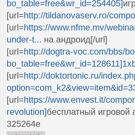
bo_table=free&wr_id=254405]
иг
[url=
http://tildanovaserv.ro/comp
[url=
https://www.nfme.mv/webinar
under-t...
на андроид[/url]
[url=
http://dogtra-voc.com/bbs/b
bo_table=free&wr_id=128611]1x
[url=
http://doktortonic.ru/index.p
option=com_k2&view=item&id=33
[url=
https://www.envest.it/compo
revolution]
бесплатный игровой а
325264e