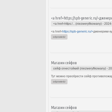
<a href=https://spb-generic.ru/>джене
<a href=https:/... (niezweryfikowany)
-
2024-
<a href=
https://spb-generic.ru/>
дженерики ку
odpowiedz
Магазин сейфов
сейф огнестойкий (niezweryfikowany)
-
20
Тут можно преобрести сейф противопожар
odpowiedz
Магазин сейфов