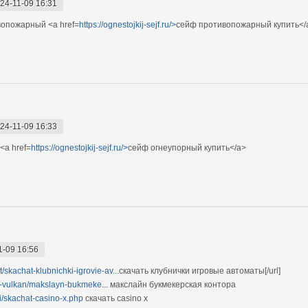
24-11-09 16:31
вопожарный <a href=
https://ognestojkij-sejf.ru/>
сейф противопожарный купить</
24-11-09 16:33
<a href=
https://ognestojkij-sejf.ru/>
сейф огнеупорный купить</a>
1-09 16:56
t/skachat-klubnichki-igrovie-av...
скачать клубнички игровые автоматы[/url]
ati-vulkan/makslayn-bukmeke...
макслайн букмекерская контора
gi/skachat-casino-x.php
скачать casino x