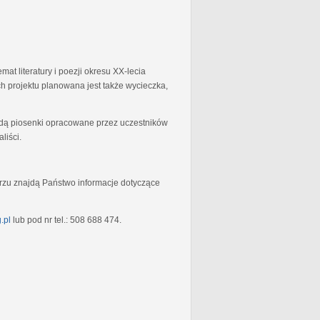
at literatury i poezji okresu XX-lecia
 projektu planowana jest także wycieczka,
będą piosenki opracowane przez uczestników
liści.
rzu znajdą Państwo informacje dotyczące
.pl
lub pod nr tel.: 508 688 474.