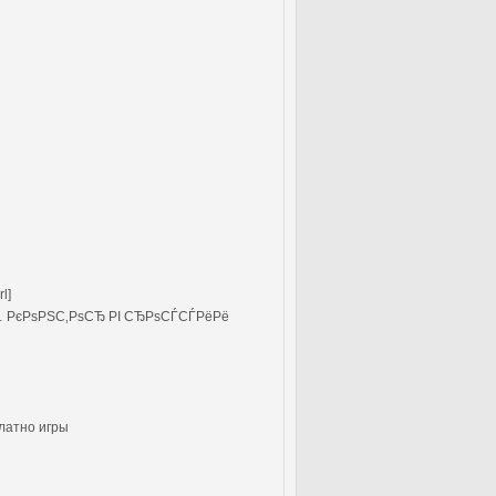
l]
 РєРѕРЅС‚РѕСЂ РІ СЂРѕСЃСЃРёРё
латно игры