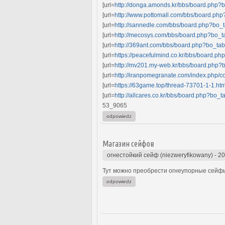
[url=
http://donga.amonds.kr/bbs/board.php?
[url=
http://www.pottomall.com/bbs/board.ph
[url=
http://sannedle.com/bbs/board.php?bo_t
[url=
http://mecosys.com/bbs/board.php?bo_
[url=
http://369ant.com/bbs/board.php?bo_ta
[url=
https://peacefulmind.co.kr/bbs/board.p
[url=
http://mv201.my-web.kr/bbs/board.php?
[url=
http://iranpomegranate.com/index.php/c
[url=
https://63game.top/thread-73701-1-1.htm
[url=
http://allcares.co.kr/bbs/board.php?bo
53_9065
odpowiedz
Магазин сейфов
огнестойкий сейф (niezweryfikowany)
-
20
Тут можно преобрести огнеупорные сейфы
odpowiedz