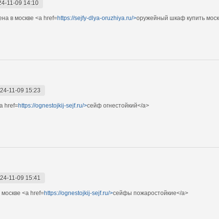
24-11-09 14:10
на в москве <a href=
https://sejfy-dlya-oruzhiya.ru/>
оружейный шкаф купить моск
24-11-09 15:23
 href=
https://ognestojkij-sejf.ru/>
сейф огнестойкий</a>
24-11-09 15:41
москве <a href=
https://ognestojkij-sejf.ru/>
сейфы пожаростойкие</a>