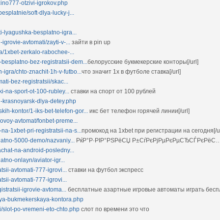
azino777-otzivi-igrokov.php
splatnie/soft-dlya-lucky-j...
ti-lyagushka-besplatno-igra...
igrovie-avtomati/zayti-v-...
зайти в pin up
ra/1xbet-zerkalo-rabochee-...
-besplatno-bez-registratsii-dem...
белорусские букмекерские конторы[/url]
n-igra/chto-znachit-1h-v-futbo...
что значит 1х в футболе ставка[/url]
ati-bez-registratsii/skac...
ki-na-sport-ot-100-rubley...
ставки на спорт от 100 рублей
ti-krasnoyarsk-dlya-detey.php
ih-kontor/1-iks-bet-telefon-gor...
икс бет телефон горячей линии[/url]
grovoy-avtomat/fonbet-preme...
na-1xbet-pri-registratsii-na-s...
промокод на 1xbet при регистрации на сегодня[/ur
splatno-5000-demo/nazvaniy...
РќР°Р·РІР°РЅРёСЏ Р±СѓРєРјРµРєРµСЂСЃРєРёС…
kachat-na-android-posledny...
latno-onlayn/aviator-igr...
tsii-avtomati-777-igrovi...
ставки на футбол экспресс
tsii-avtomati-777-igrovi...
istratsii-igrovie-avtoma...
бесплатные азартные игровые автоматы играть бесп
lnaya-bukmekerskaya-kontora.php
i/slot-po-vremeni-eto-chto.php
слот по времени это что