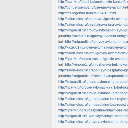
http://lipa-fv.ru/fribeti-bukmekerskie-kontori/
http://bonus-vsem01.ru/vse-igrovie-avtomati-be
http://mif-legenda.ru/mifs-654-10.html
http://salon-elos.ru/mines-are/igrovie-avtoma
http://salon-elos.ru/besplatnaya-igra-avtomati-
http://knigarulit.ru/igrovoy-avtomat-onlayn-ig
[url=
http://kaziki01.ru/igrovoy-avtomat-onlayn
[url=
http://knigarulit.ru/igrovoy-avtomat-onlay
http://kaziki01.ru/novie-avtomati-igrovie-avtom
http://salon-elos.ru/karti-igrovoy-avtomat/stav
http://lipa-fv.ru/zooma-casino/igrovie-avtoma
[url=
http://winone1.ru/prilozheniya-bukmekersk
http://salon-elos.ru/igrat-onlayn-besplatno-i
[url=
http://knigarulit.ru/stavka-1win/promokod-
http://knigarulit.ru/igrovie-avtomati-igrat-be
http://lipa-fv.ru/igrovie-avtomati-777/1xbet-s
http://knigarulit.ru/igrovie-avtomati-igrat-besp
http://salon-elos.ru/igri-besplatno-bez-registra
http://salon-elos.ru/igri-besplatno-bez-registra
http://lipa-fv.ru/igrat-besplatno-onlayn-bez-reg
http://knigarulit.ru/1-win-sayt/vinlayn-mobi
http://salon-elos.ru/igrovoy-avtomati-na-deng