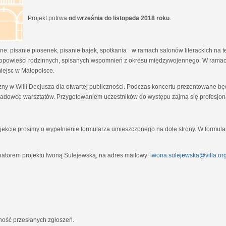
Projekt potrwa
od września do listopada 2018 roku
.
e: pisanie piosenek, pisanie bajek, spotkania w ramach salonów literackich na tem
opowieści rodzinnych, spisanych wspomnień z okresu międzywojennego. W ramach
miejsc w Małopolsce.
zny w Willi Decjusza dla otwartej publiczności. Podczas koncertu prezentowane 
adowcę warsztatów. Przygotowaniem uczestników do występu zajmą się profesjona
ekcie prosimy o wypełnienie formularza umieszczonego na dole strony. W formula
natorem projektu Iwoną Sulejewską, na adres mailowy:
iwona.sulejewska@villa.org
jność przesłanych zgłoszeń.