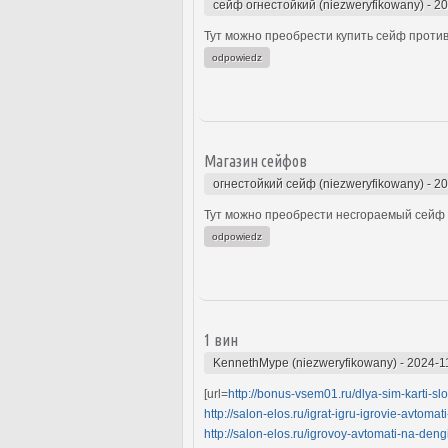
сейф огнестойкий (niezweryfikowany)
-
20
Тут можно преобрести купить сейф проти
odpowiedz
Магазин сейфов
огнестойкий сейф (niezweryfikowany)
-
20
Тут можно преобрести несгораемый сейф 
odpowiedz
1 вин
KennethMype (niezweryfikowany)
-
2024-1
[url=
http://bonus-vsem01.ru/dlya-sim-karti-slo
http://salon-elos.ru/igrat-igru-igrovie-avtom
http://salon-elos.ru/igrovoy-avtomati-na-den