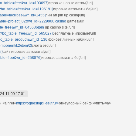
bo_table=free&wr_id=193697]
игровые новые автом[/url]
p?bo_table=free&wr_id=1196191]
игровые автоматы бе[/url]
able=facilities&wr_id=1455]
пин ап pin up casin[/url]
table=project_02&wr_id=2229900]casino
games[/url]
ble=free&wr_id=645686]pin
up casino site[/url]
hp?bo_table=free&wr_id=565027]
бесплатные игровые[/url]
bo_table=product&wr_id=136]
фонбет личный кабин[/url]
omponent/k2/item/2]
слота это[/url]
l]
сайт игровые автоматы[/url]
_table=free&wr_id=258876]
игровые автоматы бе[/url]
24-11-09 17:01
 <a href=
https://ognestojkij-sejf.ru/>
огнеупорный сейф купить</a>