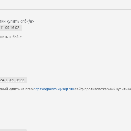
рики купить спб</a>
11-09 16:02
пить спб</a>
24-11-09 16:23
ный купить <a href=
https://ognestojkij-sejf.ru/>
сейф противопожарный купить</