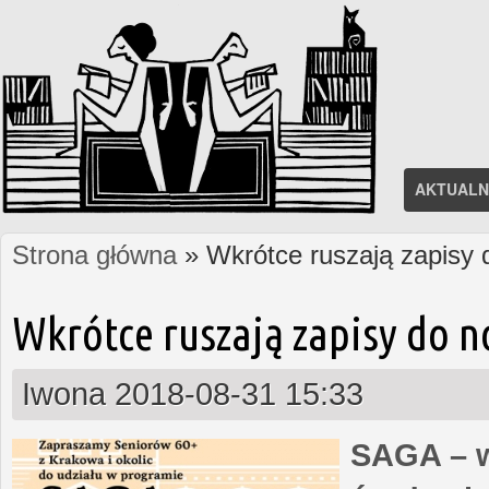
AKTUALN
Strona główna
» Wkrótce ruszają zapisy
Jesteś tutaj
Wkrótce ruszają zapisy do 
Iwona
2018-08-31 15:33
SAGA – w