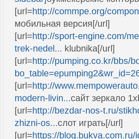
[url=
http://commpe.org/compone
мобильная версия[/url]
[url=
http://sport-engine.com/me
trek-nedel...
klubnika[/url]
[url=
http://pumping.co.kr/bbs/b
bo_table=epumping2&wr_id=2
[url=
http://www.mempowerauto.i
modern-livin...
сайт зеркало 1xb
[url=
http://bezdar-nos-t.ru/stik
zhizni-os...
слот играть[/url]
[url=
https://blog.bukva.com.ru/i