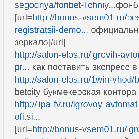
segodnya/fonbet-lichniy...
фонбе
[url=
http://bonus-vsem01.ru/bes
registratsii-demo...
официальны
зеркало[/url]
http://salon-elos.ru/igrovih-av
pr...
как поставить экспресс 
http://salon-elos.ru/1win-vhod
betcity букмекерская контора
http://lipa-fv.ru/igrovoy-avtom
ofitsi...
[url=
http://bonus-vsem01.ru/igr