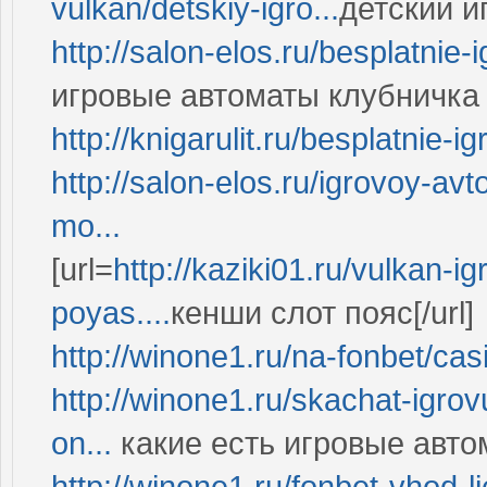
vulkan/detskiy-igro...
детский иг
http://salon-elos.ru/besplatnie-i
игровые автоматы клубничка 
http://knigarulit.ru/besplatnie-ig
http://salon-elos.ru/igrovoy-av
mo...
[url=
http://kaziki01.ru/vulkan-i
poyas....
кенши слот пояс[/url]
http://winone1.ru/na-fonbet/cas
http://winone1.ru/skachat-igrov
on...
какие есть игровые авто
http://winone1.ru/fonbet-vhod-li