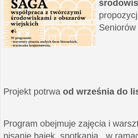
środowis
propozycj
Seniorów 
Projekt potrwa
od września do l
Program obejmuje zajęcia i warszt
pisanie bajek, spotkania w ramach