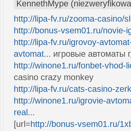
KennethMype (niezweryfikowa
http://lipa-fv.ru/zooma-casino/s
http://bonus-vsem01.ru/novie-i
http://lipa-fv.ru/igrovoy-avtoma
avtomat...
игровые автоматы г
http://winone1.ru/fonbet-vhod-
casino crazy monkey
http://lipa-fv.ru/cats-casino-ze
http://winone1.ru/igrovie-avtoma
real...
[url=
http://bonus-vsem01.ru/1x