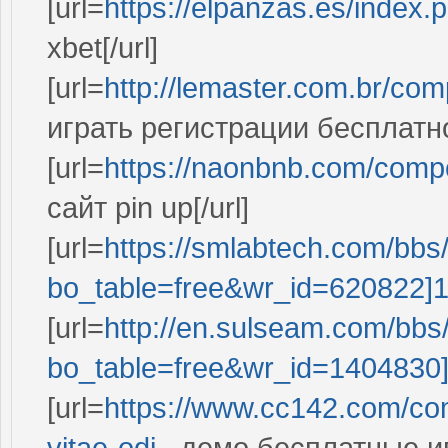
[url=
https://elpanzas.es/inde
xbet[/url]
[url=
http://lemaster.com.br/com
играть регистрации бесплатно[
[url=
https://naonbnb.com/comp
сайт pin up[/url]
[url=
https://smlabtech.com/bbs
bo_table=free&wr_id=620822]1
[url=
http://en.sulseam.com/bbs
bo_table=free&wr_id=1404830
[url=
https://www.cc142.com/com
vitae-odi...
демо бесплатные иг