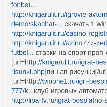
fonbet...
http://knigarulit.ru/igrovie-avt
demo/skachat-...
скачать 1 wi
http://knigarulit.ru/casino-regi
http://knigarulit.ru/azino777-ze
futbol...
ставки на спорт прог
[url=
http://knigarulit.ru/igrat-b
risunki.php]
пин ап рисунки[/url
[url=
http://winone1.ru/igri-bespl
777/k...
клуб игровых автоматов
http://lipa-fv.ru/igrat-besplatno