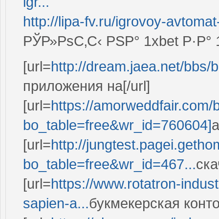
igr...
http://lipa-fv.ru/igrovoy-avtomat
РЎР»РѕС‚С‹ РЅР° 1xbet Р·Р
[url=
http://dream.jaea.net/bbs
приложения на[/url]
[url=
https://amorweddfair.com/
bo_table=free&wr_id=760604]
а
[url=
http://jungtest.pagei.get
bo_table=free&wr_id=467...
ска
[url=
https://www.rotatron-indus
sapien-a...
букмекерская контор