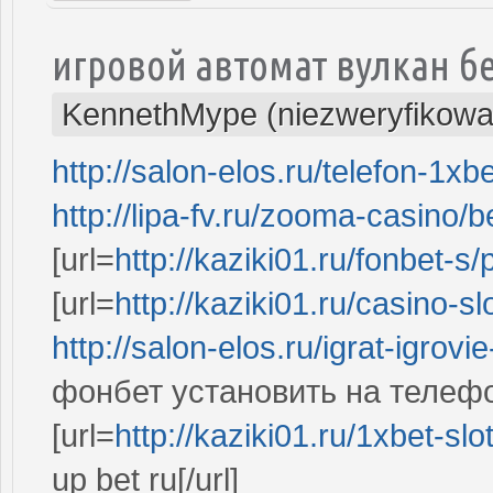
игровой автомат вулкан б
KennethMype (niezweryfikowa
http://salon-elos.ru/telefon-1xb
http://lipa-fv.ru/zooma-casino/b
[url=
http://kaziki01.ru/fonbet-s/
[url=
http://kaziki01.ru/casino-sl
http://salon-elos.ru/igrat-igrovi
фонбет установить на телеф
[url=
http://kaziki01.ru/1xbet-slo
up bet ru[/url]