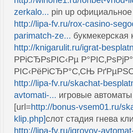
zerkalo...
pin up официальное
http://lipa-fv.ru/rox-casino-s
parimatch-ze...
букмекерская к
http://knigarulit.ru/igrat-bespla
РРіСЂРѕРІС‹Рµ Р°РІС‚РѕРјР
РІС‹РёРіСЂР°С‚СЊ РґРµРЅ
http://lipa-fv.ru/skachat-bespla
avtomati-...
игровые автоматы 
[url=
http://bonus-vsem01.ru/ska
klip.php]
слот стадия гнева клип
http://lipa-fv.ru/igrovoy-avtoma