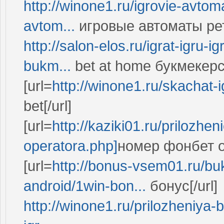
http://winone1.ru/igrovie-avtoma
avtom...
игровые автоматы ре
http://salon-elos.ru/igrat-igru-
bukm...
bet at home букмекер
[url=
http://winone1.ru/skachat-
bet[/url]
[url=
http://kaziki01.ru/prilozh
operatora.php]
номер фонбет оп
[url=
http://bonus-vsem01.ru/b
android/1win-bon...
бонус[/url]
http://winone1.ru/prilozheniya