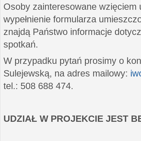
Osoby zainteresowane wzięciem u
wypełnienie formularza umieszczo
znajdą Państwo informacje dotyc
spotkań.
W przypadku pytań prosimy o kon
Sulejewską, na adres mailowy:
iw
tel.: 508 688 474.
UDZIAŁ W PROJEKCIE JEST 