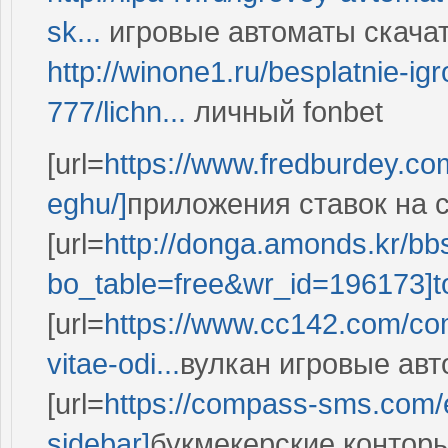
sk...
игровые автоматы скачат
http://winone1.ru/besplatnie-igr
777/lichn...
личный fonbet
[url=
https://www.fredburdey.co
eghu/]
приложения ставок на сп
[url=
http://donga.amonds.kr/bb
bo_table=free&wr_id=196173]t
[url=
https://www.cc142.com/com
vitae-odi...
вулкан игровые авт
[url=
https://compass-sms.com/en
sidebar]
букмекерские конторы