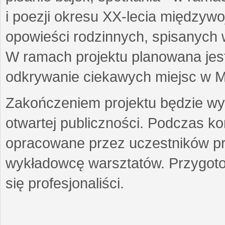
i poezji okresu XX-lecia międzyw
opowieści rodzinnych, spisanych
W ramach projektu planowana jest
odkrywanie ciekawych miejsc w M
Zakończeniem projektu będzie wys
otwartej publiczności. Podczas k
opracowane przez uczestników p
wykładowcę warsztatów. Przygot
się profesjonaliści.