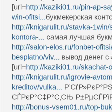
[url=
http://kaziki01.ru/pin-ap-
win-ofitsi...
букмекерская конто
http://knigarulit.ru/stavka-1
kontora-...
самая лучшая букм
http://salon-elos.ru/fonbet-ofit
besplatno/viv...
вывод денег с
[url=
http://kaziki01.ru/skachat-o
http://knigarulit.ru/igrovie-av
kreditov/vulka...
Р’СѓР»РєР°РЅ
СЃРєР°С‡Р°С‚СЊ Р±РµСЃРїР
http://bonus-vsem01.ru/top-buk