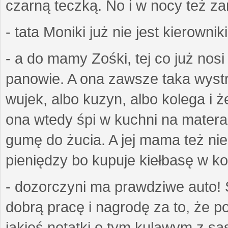
czarną teczką. No i w nocy też z
- tata Moniki już nie jest kierownik
- a do mamy Zośki, tej co już nos
panowie. A ona zawsze taka wyst
wujek, albo kuzyn, albo kolega i ż
ona wtedy śpi w kuchni na matera
gumę do żucia. A jej mama też ni
pieniędzy bo kupuje kiełbasę w k
- dozorczyni ma prawdziwe auto! 
dobrą pracę i nagrodę za to, że p
jakieś notatki o tym kulawym z są