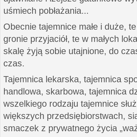
uśmiech pobłażania...
Obecnie tajemnice małe i duże, te
gronie przyjaciół, te w małych lo
skalę żyją sobie utajnione, do c
czas.
Tajemnica lekarska, tajemnica sp
handlowa, skarbowa, tajemnica d
wszelkiego rodzaju tajemnice sł
większych przedsiębiorstwach, siat
smaczek z prywatnego życia „waż