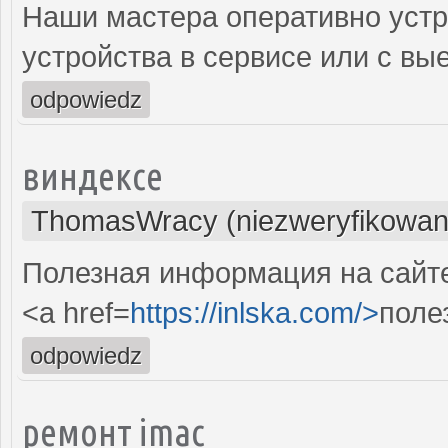
Наши мастера оперативно устр
устройства в сервисе или с вы
odpowiedz
виндексе
ThomasWracy (niezweryfikowan
Полезная информация на сайте.
<a href=
https://inlska.com/>
поле
odpowiedz
ремонт imac