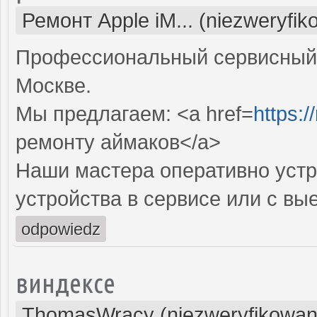
Ремонт Apple iM... (niezweryfi
Профессиональный сервисный 
Москве.
Мы предлагаем: <a href=
https:
ремонту аймаков</a>
Наши мастера оперативно устр
устройства в сервисе или с вы
odpowiedz
виндексе
ThomasWracy (niezweryfikowan