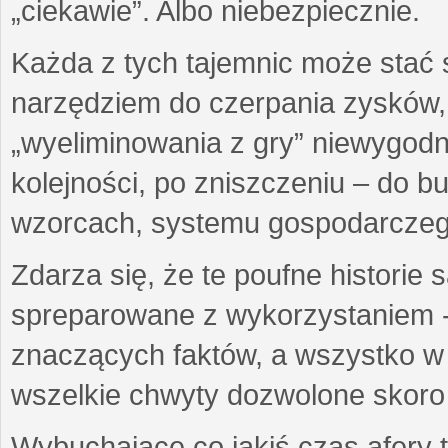
„ciekawie”. Albo niebezpiecznie.
Każda z tych tajemnic może stać
narzędziem do czerpania zysków,
„wyeliminowania z gry” niewygod
kolejności, po zniszczeniu – do 
wzorcach, systemu gospodarczego
Zdarza się, że te poufne historie
spreparowane z wykorzystaniem -
znaczących faktów, a wszystko w 
wszelkie chwyty dozwolone skoro 
Wybuchające co jakiś czas afery t