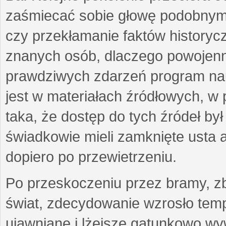
zaśmiecać sobie głowę podobnymi
czy przekłamanie faktów historycz
znanych osób, dlaczego powojenn
prawdziwych zdarzeń program nau
jest w materiałach źródłowych, w p
taka, że dostęp do tych źródeł by
świadkowie mieli zamknięte usta a
dopiero po przewietrzeniu.
Po przeskoczeniu przez bramy, zb
świat, zdecydowanie wzrosło temp
ujawniane i lżejsze gatunkowo wyw