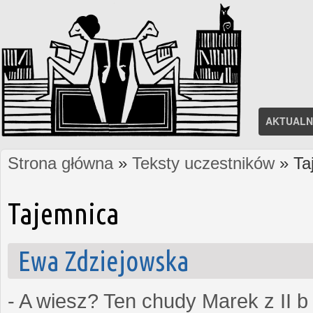
AKTUALN
Strona główna
»
Teksty uczestników
» Ta
Jesteś tutaj
Tajemnica
Ewa Zdziejowska
- A wiesz? Ten chudy Marek z II b 