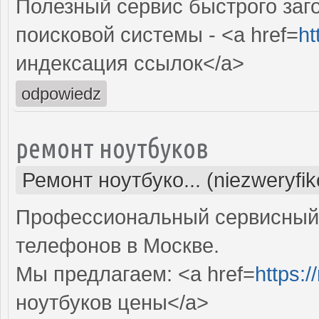
Полезный сервис быстрого заг
поисковой системы - <a href=
ht
индексация ссылок</a>
odpowiedz
ремонт ноутбуков
Ремонт ноутбуко... (niezweryfi
Профессиональный сервисный 
телефонов в Москве.
Мы предлагаем: <a href=
https:/
ноутбуков цены</a>