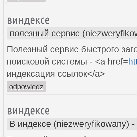
виндексе
полезный сервис (niezweryfiko
Полезный сервис быстрого заг
поисковой системы - <a href=
ht
индексация ссылок</a>
odpowiedz
виндексе
В индексе (niezweryfikowany)