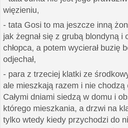
więzieniu,
- tata Gosi to ma jeszcze inną żo
jak żegnał się z grubą blondyną i 
chłopca, a potem wycierał buzię bo
odjechał,
- para z trzeciej klatki ze środko
ale mieszkają razem i nie chodzą 
Całymi dniami siedzą w domu i obs
którego mieszkania, a drzwi na k
tylko wtedy kiedy przychodzi do n