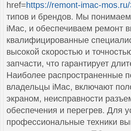
href=
https://remont-imac-mos.ru/
типов и брендов. Мы понимаем
iMac, и обеспечиваем ремонт 
квалифицированные специалис
высокой скоростью и точность
запчасти, что гарантирует дли
Наиболее распространенные по
владельцы iMac, включают пол
экраном, неисправности разъе
обеспечения и перегрев. Для 
профессиональные техники вып