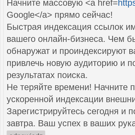
Начните массовую <a href=
http
Google</a> прямо cейчас!
Быстрая индексация ссылок им
вашего онлайн-бизнеса. Чем б
обнаружат и проиндексируют в
привлечь новую аудиторию и п
результатах поиска.
Не теряйте времени! Начните 
ускоренной индексации внешни
Зарегистрируйтесь сегодня и п
завтра. Ваш успех в ваших рука