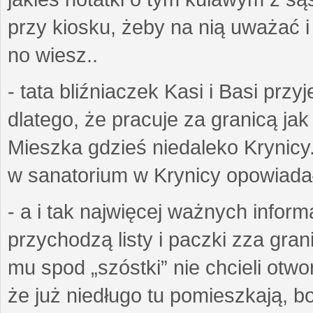
przy kiosku, żeby na nią uważać i ż
no wiesz..
- tata bliźniaczek Kasi i Basi prz
dlatego, że pracuje za granicą ja
Mieszka gdzieś niedaleko Krynicy.
w sanatorium w Krynicy opowiadał
- a i tak najwięcej ważnych inform
przychodzą listy i paczki zza gran
mu spod „szóstki” nie chcieli otwo
że już niedługo tu pomieszkają, bo 