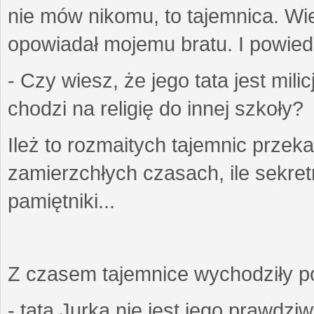
nie mów nikomu, to tajemnica. Wi
opowiadał mojemu bratu. I powiedzi
- Czy wiesz, że jego tata jest mil
chodzi na religię do innej szkoły?
Ileż to rozmaitych tajemnic przek
zamierzchłych czasach, ile sekret
pamiętniki...
Z czasem tajemnice wychodziły poz
- tata Jurka nie jest jego prawdzi