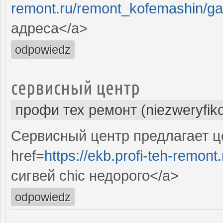
remont.ru/remont_kofemashin/ga
адреса</a>
odpowiedz
сервисный центр
профи тех ремонт (niezweryfik
Сервисный центр предлагает це
href=
https://ekb.profi-teh-remon
сигвей chic недорого</a>
odpowiedz