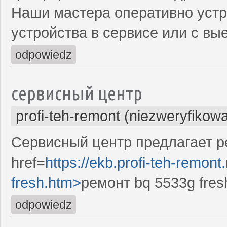
Наши мастера оперативно устр
устройства в сервисе или с вы
odpowiedz
сервисный центр
profi-teh-remont (niezweryfikow
Сервисный центр предлагает ре
href=
https://ekb.profi-teh-remon
fresh.htm>
ремонт bq 5533g fres
odpowiedz