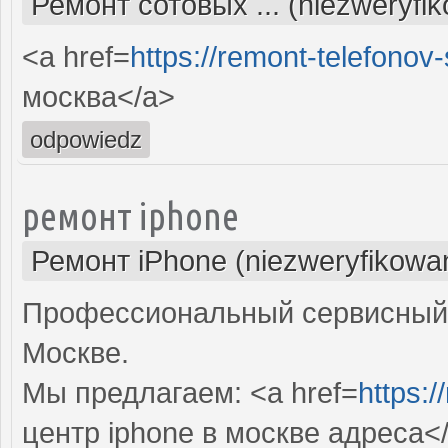
Ремонт сотовых ... (niezweryfi
<a href=
https://remont-telefonov
москва</a>
odpowiedz
ремонт iphone
Ремонт iPhone (niezweryfikowa
Профессиональный сервисный ц
Москве.
Мы предлагаем: <a href=
https:/
центр iphone в москве адреса<