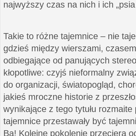
najwyższy czas na nich i ich „psi
Takie to różne tajemnice – nie ta
gdzieś między wierszami, czasem 
odbiegające od panujących stere
kłopotliwe: czyjś nieformalny zw
do organizacji, światopogląd, cho
jakieś mroczne historie z przeszł
wynikające z tego tytułu rozmaite p
tajemnice przestawały być tajemni
Ba! Kolejne pokolenie przeciera 