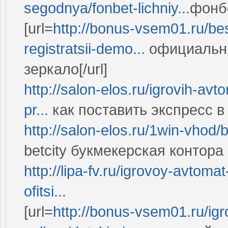
segodnya/fonbet-lichniy...
фонбе
[url=
http://bonus-vsem01.ru/bes
registratsii-demo...
официальны
зеркало[/url]
http://salon-elos.ru/igrovih-av
pr...
как поставить экспресс 
http://salon-elos.ru/1win-vhod
betcity букмекерская контора
http://lipa-fv.ru/igrovoy-avtom
ofitsi...
[url=
http://bonus-vsem01.ru/igr