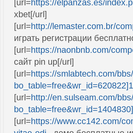
[url=
https://elpanzas.es/inde
xbet[/url]
[url=
http://lemaster.com.br/com
играть регистрации бесплатно[
[url=
https://naonbnb.com/comp
сайт pin up[/url]
[url=
https://smlabtech.com/bbs
bo_table=free&wr_id=620822]1
[url=
http://en.sulseam.com/bbs
bo_table=free&wr_id=1404830
[url=
https://www.cc142.com/com
vitae-odi...
демо бесплатные иг