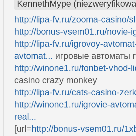
KennethMype (niezweryfikowa
http://lipa-fv.ru/zooma-casino/s
http://bonus-vsem01.ru/novie-i
http://lipa-fv.ru/igrovoy-avtoma
avtomat...
игровые автоматы г
http://winone1.ru/fonbet-vhod-
casino crazy monkey
http://lipa-fv.ru/cats-casino-ze
http://winone1.ru/igrovie-avtoma
real...
[url=
http://bonus-vsem01.ru/1x