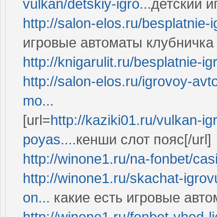
vulkan/detskiy-igro...
детский иг
http://salon-elos.ru/besplatnie-i
игровые автоматы клубничка 
http://knigarulit.ru/besplatnie-ig
http://salon-elos.ru/igrovoy-av
mo...
[url=
http://kaziki01.ru/vulkan-i
poyas....
кенши слот пояс[/url]
http://winone1.ru/na-fonbet/cas
http://winone1.ru/skachat-igrov
on...
какие есть игровые авто
http://winone1.ru/fonbet-vhod-li