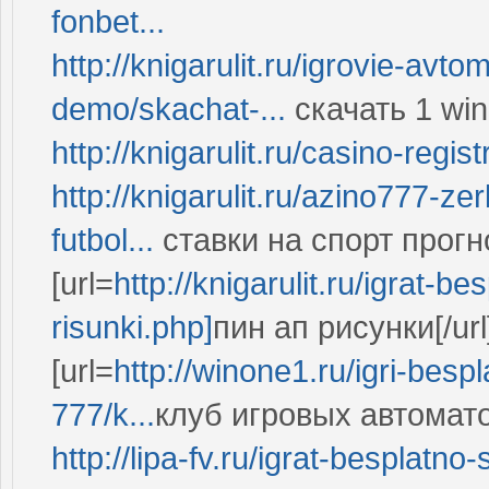
fonbet...
http://knigarulit.ru/igrovie-avt
demo/skachat-...
скачать 1 wi
http://knigarulit.ru/casino-regi
http://knigarulit.ru/azino777-ze
futbol...
ставки на спорт прог
[url=
http://knigarulit.ru/igrat-b
risunki.php]
пин ап рисунки[/url
[url=
http://winone1.ru/igri-bespl
777/k...
клуб игровых автоматов
http://lipa-fv.ru/igrat-besplatno