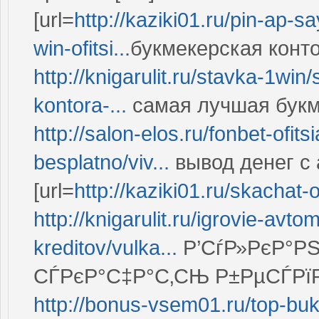
[url=
http://kaziki01.ru/pin-ap-
win-ofitsi...
букмекерская конто
http://knigarulit.ru/stavka-1
kontora-...
самая лучшая букм
http://salon-elos.ru/fonbet-ofit
besplatno/viv...
вывод денег с
[url=
http://kaziki01.ru/skachat-o
http://knigarulit.ru/igrovie-av
kreditov/vulka...
Р’СѓР»РєР°РЅ
СЃРєР°С‡Р°С‚СЊ Р±РµСЃРїР
http://bonus-vsem01.ru/top-buk