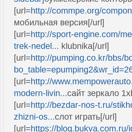
[url=
http://commpe.org/compone
мобильная версия[/url]
[url=
http://sport-engine.com/me
trek-nedel...
klubnika[/url]
[url=
http://pumping.co.kr/bbs/b
bo_table=epumping2&wr_id=2
[url=
http://www.mempowerauto.i
modern-livin...
сайт зеркало 1xb
[url=
http://bezdar-nos-t.ru/stik
zhizni-os...
слот играть[/url]
[url=
https://blog.bukva.com.ru/i