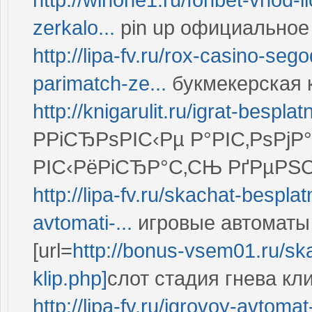
zerkalo...
pin up официальное
http://lipa-fv.ru/rox-casino-s
parimatch-ze...
букмекерская к
http://knigarulit.ru/igrat-bespla
РРіСЂРѕРІС‹Рµ Р°РІС‚РѕРјР
РІС‹РёРіСЂР°С‚СЊ РґРµРЅ
http://lipa-fv.ru/skachat-bespla
avtomati-...
игровые автоматы 
[url=
http://bonus-vsem01.ru/ska
klip.php]
слот стадия гнева клип
http://lipa-fv.ru/igrovoy-avtoma