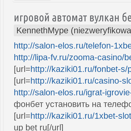
игровой автомат вулкан б
KennethMype (niezweryfikowa
http://salon-elos.ru/telefon-1xb
http://lipa-fv.ru/zooma-casino/b
[url=
http://kaziki01.ru/fonbet-s/
[url=
http://kaziki01.ru/casino-sl
http://salon-elos.ru/igrat-igrovi
фонбет установить на телеф
[url=
http://kaziki01.ru/1xbet-slo
up bet ru[/url]