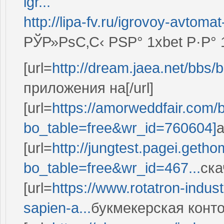
igr...
http://lipa-fv.ru/igrovoy-avtomat
РЎР»РѕС‚С‹ РЅР° 1xbet Р·Р
[url=
http://dream.jaea.net/bbs
приложения на[/url]
[url=
https://amorweddfair.com/
bo_table=free&wr_id=760604]
а
[url=
http://jungtest.pagei.get
bo_table=free&wr_id=467...
ска
[url=
https://www.rotatron-indus
sapien-a...
букмекерская контор