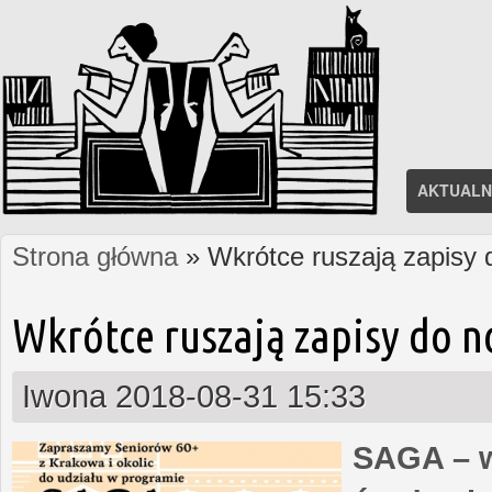
AKTUALN
Strona główna
» Wkrótce ruszają zapisy
Jesteś tutaj
Wkrótce ruszają zapisy do 
Iwona
2018-08-31 15:33
SAGA – w