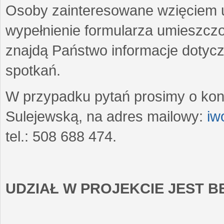
Osoby zainteresowane wzięciem u
wypełnienie formularza umieszczo
znajdą Państwo informacje dotyc
spotkań.
W przypadku pytań prosimy o kon
Sulejewską, na adres mailowy:
iw
tel.: 508 688 474.
UDZIAŁ W PROJEKCIE JEST 