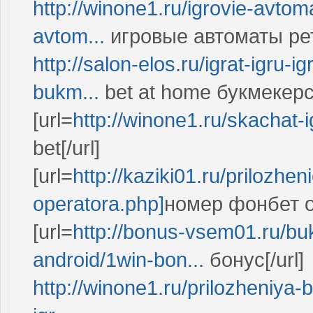
http://winone1.ru/igrovie-avtoma
avtom...
игровые автоматы ре
http://salon-elos.ru/igrat-igru-
bukm...
bet at home букмекер
[url=
http://winone1.ru/skachat-
bet[/url]
[url=
http://kaziki01.ru/prilozh
operatora.php]
номер фонбет оп
[url=
http://bonus-vsem01.ru/b
android/1win-bon...
бонус[/url]
http://winone1.ru/prilozheniya