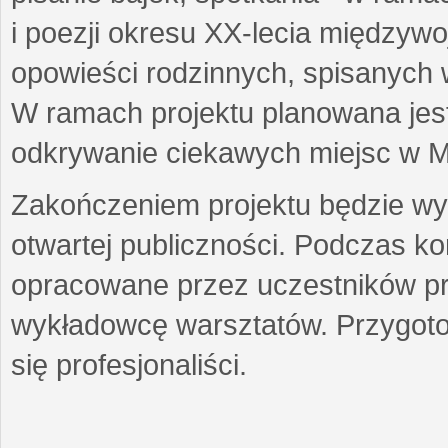
i poezji okresu XX-lecia międzyw
opowieści rodzinnych, spisanych
W ramach projektu planowana jest
odkrywanie ciekawych miejsc w M
Zakończeniem projektu będzie wys
otwartej publiczności. Podczas k
opracowane przez uczestników p
wykładowcę warsztatów. Przygot
się profesjonaliści.