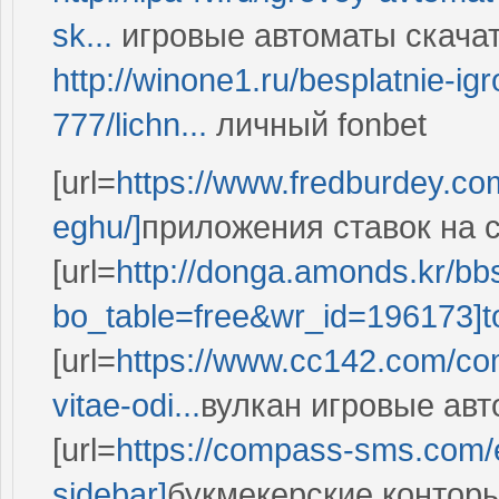
sk...
игровые автоматы скачат
http://winone1.ru/besplatnie-igr
777/lichn...
личный fonbet
[url=
https://www.fredburdey.co
eghu/]
приложения ставок на сп
[url=
http://donga.amonds.kr/bb
bo_table=free&wr_id=196173]t
[url=
https://www.cc142.com/com
vitae-odi...
вулкан игровые авт
[url=
https://compass-sms.com/en
sidebar]
букмекерские конторы