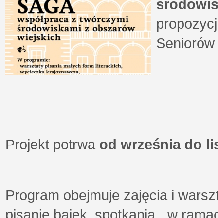
środowis
propozycj
Seniorów 
Projekt potrwa
od września do l
Program obejmuje zajęcia i warszt
pisanie bajek, spotkania w ramach