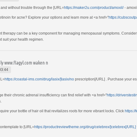
 and without trouble through the [URL=
https://maker2u.com/product/amoxil/
- amoxi
retinoin for acne? Explore your options and learn more at <a href="
https://cubscout
t therapy can be a key component for managing menopausal symptoms. Considerin
t suit your health regimen.
bly www.flagyl.com waken n
03:44
RL=
https://coastal-ims.com/drug/lasix/]lasix/no
prescription[/URL] . Purchase your es
e their chronic adrenal insufficiency can find relief with <a href="
https://driverstes
s.
ire your bottle of hair oil that revitalizes roots for more vibrant locks. Click
https:/
 contemplate to [URL=
https://productreviewtheme.org/drug/celebrex/]celebrex[/URL]