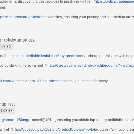
pplements; discover the best sources to purchase <a href="
https://tacticaltrappin
imen.
ngservices.com/drugs/lasix/
on websites, ensuring your privacy and satisfaction are 
er colicky umbilicus.
 03:36
ps://northtacomapediatricdental.com/buy-prednisone/
- cheap prednisone with no pr
py by clicking here: <a href="
https://thecultivarte.com/hydroxychloroquine/">hydro
rill.com/walmart-viagra-100mg-price/
to control glaucoma effectively.
y lip-read.
1 03:38
.org/amoxil-250mg/
- amoxil[/URL - , ensuring you obtain top-quality antibiotic choic
a href="
https://cubscoutpack152.org/product/cytotec/">cytotec
qu es</a> , your disc