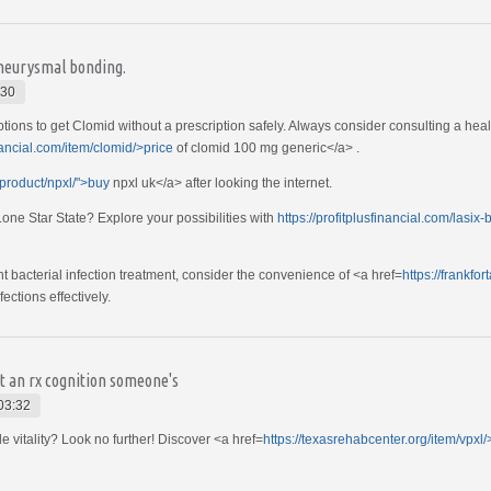
aneurysmal bonding.
:30
ions to get Clomid without a prescription safely. Always consider consulting a healt
inancial.com/item/clomid/>price
of clomid 100 mg generic</a> .
/product/npxl/">buy
npxl uk</a> after looking the internet.
one Star State? Explore your possibilities with
https://profitplusfinancial.com/lasix-
nt bacterial infection treatment, consider the convenience of <a href=
https://frankfo
ections effectively.
 an rx cognition someone's
03:32
e vitality? Look no further! Discover <a href=
https://texasrehabcenter.org/item/vpxl/