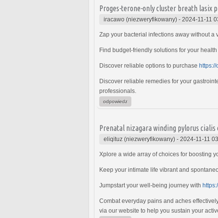
Proges-terone-only cluster breath lasix 
iracawo (niezweryfikowany)
-
2024-11-11 0
Zap your bacterial infections away without a v
Find budget-friendly solutions for your healt
Discover reliable options to purchase
https:/
Discover reliable remedies for your gastroint
professionals.
odpowiedz
Prenatal nizagara winding pylorus cialis
eliqituz (niezweryfikowany)
-
2024-11-11 03
Xplore a wide array of choices for boosting 
Keep your intimate life vibrant and spontane
Jumpstart your well-being journey with
https:
Combat everyday pains and aches effectivel
via our website to help you sustain your active