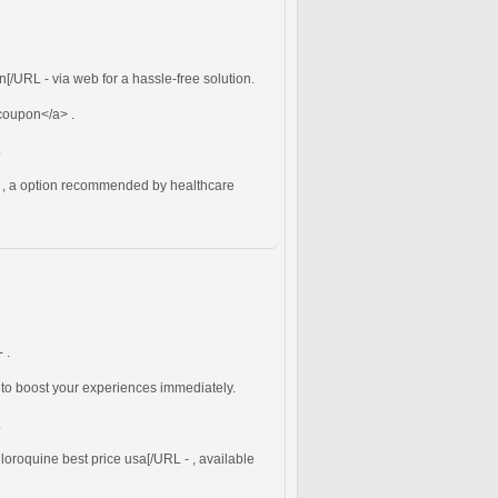
n[/URL - via web for a hassle-free solution.
oupon</a> .
.
 - , a option recommended by healthcare
 .
to boost your experiences immediately.
.
loroquine best price usa[/URL - , available