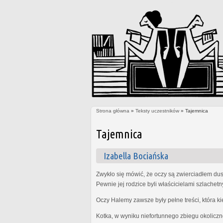
Strona główna
»
Teksty uczestników
» Tajemnica
Jesteś tutaj
Tajemnica
Izabella Bociańska
Zwykło się mówić, że oczy są zwierciadłem dus
Pewnie jej rodzice byli właścicielami szlachet
Oczy Halemy zawsze były pełne treści, która k
Kotka, w wyniku niefortunnego zbiegu okoliczn