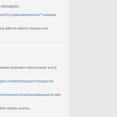
l 650mg[/URL - .
pack152.org/drug/isotretinoin/">canadian
g different options? Explore how
sential medication without hassle and at
tingmi.com/item/nizagara/">nizagara
for
/tennisjeannie.com/product/kamagra/
to start
from reliable sources.