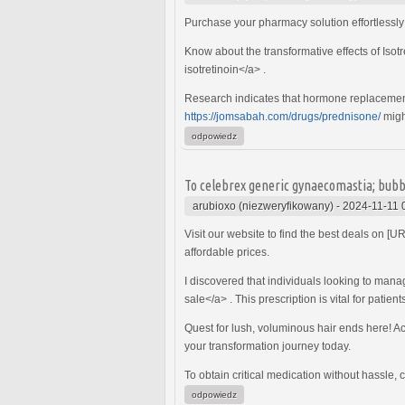
Purchase your pharmacy solution effortlessly
Know about the transformative effects of Isot
isotretinoin</a> .
Research indicates that hormone replacemen
https://jomsabah.com/drugs/prednisone/
migh
odpowiedz
To celebrex generic gynaecomastia; bub
arubioxo (niezweryfikowany)
-
2024-11-11 
Visit our website to find the best deals on [U
affordable prices.
I discovered that individuals looking to manag
sale</a> . This prescription is vital for patient
Quest for lush, voluminous hair ends here! Acqu
your transformation journey today.
To obtain critical medication without hassle,
odpowiedz