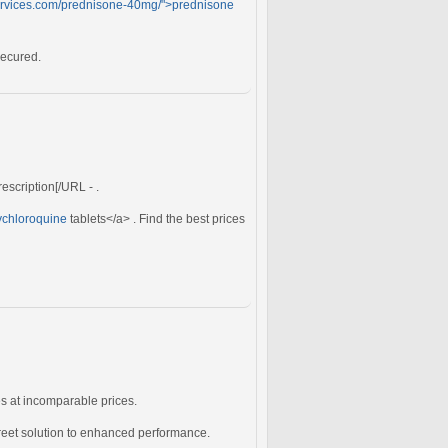
gservices.com/prednisone-40mg/">prednisone
secured.
escription[/URL - .
xychloroquine
tablets</a> . Find the best prices
es at incomparable prices.
reet solution to enhanced performance.