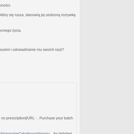
bności.
óry się rusza, stanowią jej ulubioną rozrywkę.
becnego życia.
obuzem i udowadnianie mu swoich racji?
e no prescription[/URL - . Purchase your batch
chloroquine/">hydroxychloroqu...
for detailed