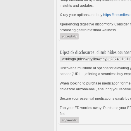
insights and updates.
X-ray your options and buy
https://mnsmiles
Xperiencing digestive discomfort? Consider r
promoting gastrointestinal wellness.
odpowiedz
Dipstick disclosures, climb hides counter
asukago (niezweryfikowany)
-
2024-11-11 
Discover a multitude of options for elevating 
canada[/URL - , offering a seamless buy exper
When looking to purchase medication for rheum
tinidazole arizona</a> , ensuring you receive 
Secure your essential medications easily by
Zap your ED worries away! Purchase your E
find.
odpowiedz