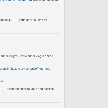
iption[/URL - , your ideal solution for
a-super-viagra/
- extra super viagra online
y.com/tinidazole-lowest-price/">generic
ce/
.
- . This treatment is reliable and quick to