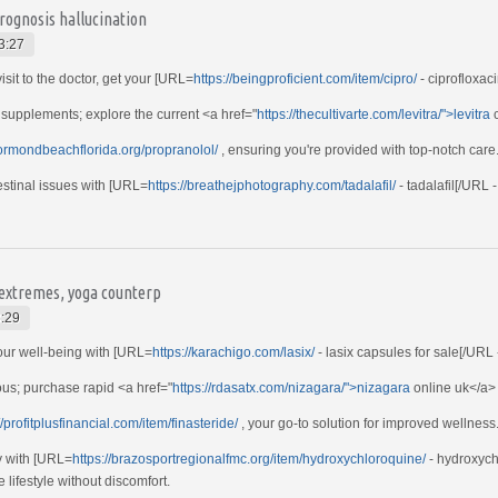
prognosis hallucination
3:27
isit to the doctor, get your [URL=
https://beingproficient.com/item/cipro/
- ciprofloxaci
h supplements; explore the current <a href="
https://thecultivarte.com/levitra/">levitra
c
/ormondbeachflorida.org/propranolol/
, ensuring you're provided with top-notch care
estinal issues with [URL=
https://breathejphotography.com/tadalafil/
- tadalafil[/URL
 extremes, yoga counterp
:29
your well-being with [URL=
https://karachigo.com/lasix/
- lasix capsules for sale[/URL -
ous; purchase rapid <a href="
https://rdasatx.com/nizagara/">nizagara
online uk</a> 
//profitplusfinancial.com/item/finasteride/
, your go-to solution for improved wellness
y with [URL=
https://brazosportregionalfmc.org/item/hydroxychloroquine/
- hydroxych
 lifestyle without discomfort.