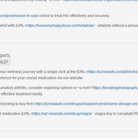
.com/prednisone-in-usa/
online to treat HIV effectively and securely.
elief with [URL=
https://heavenlyhappyhour.com/vidalista/
- vidalista without a prescr
parts.
03:27
your wellness journey with a single click at the [URL=
https://ucnewark.com/pill/extr
ience for your crucial medication via our website.
atoid arthritis, consider exploring options to <a href="
https://breathejphotograph
effective treatment easily.
 choosing to buy from
https://jomsabah.com/drugs/cheapest-prednisone-dosage-pri
D medication [URL=
https://ad-visorads.com/drug/viagra/
- viagra buy in canada[/URL 