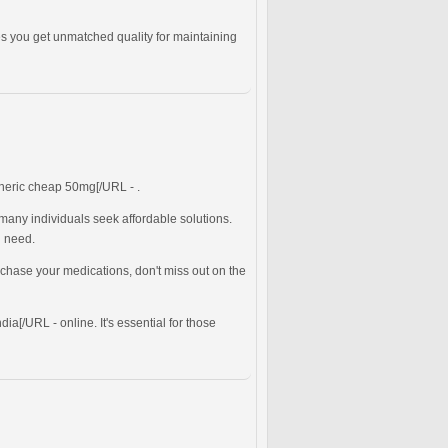
es you get unmatched quality for maintaining
eneric cheap 50mg[/URL - .
any individuals seek affordable solutions.
u need.
urchase your medications, don't miss out on the
ia[/URL - online. It's essential for those