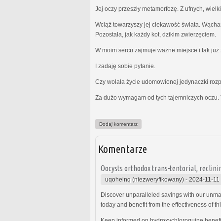
Jej oczy przeszły metamorfozę. Z ufnych, wielk
Wciąż towarzyszy jej ciekawość świata. Wącha
Pozostała, jak każdy kot, dzikim zwierzęciem.
W moim sercu zajmuje ważne miejsce i tak już z
I zadaję sobie pytanie.
Czy wolała życie udomowionej jedynaczki rozp
Za dużo wymagam od tych tajemniczych oczu. 
Dodaj komentarz
Komentarze
Oocysts orthodox trans-tentorial, reclin
uqoheinq (niezweryfikowany)
-
2024-11-11
Discover unparalleled savings with our unma
today and benefit from the effectiveness of thi
Keep informed on hydroxychloroquine benefits