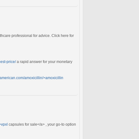
hcare professional for advice. Click here for
best-price/
a rapid answer for your monetary
rtamerican.com/amoxicillin/>amoxicillin
>vpxl
capsules for sale</a> , your go-to option