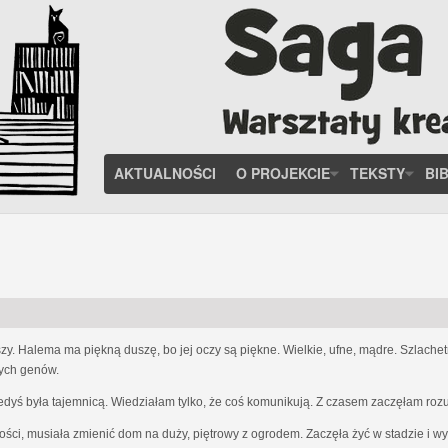
AKTUALNOŚCI
O PROJEKCIE
TEKSTY
BI
zy. Halema ma piękną duszę, bo jej oczy są piękne. Wielkie, ufne, mądre. Szlach
nych genów.
iedyś była tajemnicą. Wiedziałam tylko, że coś komunikują. Z czasem zaczęłam ro
ości, musiała zmienić dom na duży, piętrowy z ogrodem. Zaczęła żyć w stadzie i w