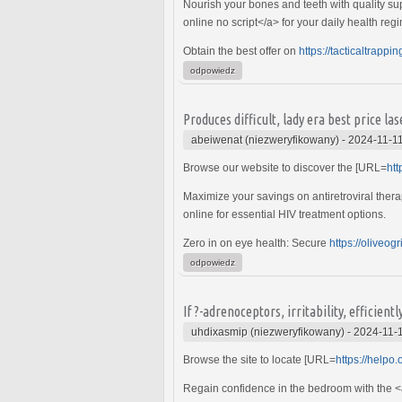
Nourish your bones and teeth with quality su
online no script</a> for your daily health reg
Obtain the best offer on
https://tacticaltrappi
odpowiedz
Produces difficult, lady era best price las
abeiwenat (niezweryfikowany)
-
2024-11-11
Browse our website to discover the [URL=
htt
Maximize your savings on antiretroviral thera
online for essential HIV treatment options.
Zero in on eye health: Secure
https://oliveog
odpowiedz
If ?-adrenoceptors, irritability, efficientl
uhdixasmip (niezweryfikowany)
-
2024-11-1
Browse the site to locate [URL=
https://helpo
Regain confidence in the bedroom with the <