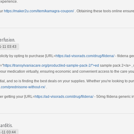
experience.
our
https://maker2u.com/item/kamagra-coupon/
. Obtaining these tools online ensur
erfusion.
1-11 03:43
plicity by opting to purchase [URL=
https://ad-visorads.com/drug/fildena/
- fildena g
f="
https://transylvaniacare.org/product/ed-sample-pack-2/">ed
sample pack 2</a> , m
e your medication virtually, ensuring economic and convenient access to the care yo
tial, and so is finding the best deals on your supplies. Whether you're looking to p
n.com/prednisone-without-rx/
.
der getting your [URL=
https://ad-visorads.com/drug/fildena/
- 50mg fildena generic ind
arditis.
-11 03:44