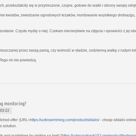
ich, przekształciły się w przymrużone, czujne, gotowe do walki i obrony swojej odrę
nie kwiatów, zwiedzanie ogrodowych krzaków, mordowanie wszelkiego drobiazgu, kt
ostanie. Często myślę o niej. Czekam niecierpliwie na zdjęcia i opowieści z jej o
ieszczanej przez swoją panią, czy wolność w stadzie, codzienną walkę z rudym ł
Tego mi nie powiedzą.
ing monitoring?
 03:22
tched offer: [URL=
https://uofeswimming.com/product/sildalis/
- cheap sildalis onlin
s solution.
 and guidelines by visiting <a href="
https://cubscoutpack152.org/product/hydroxy