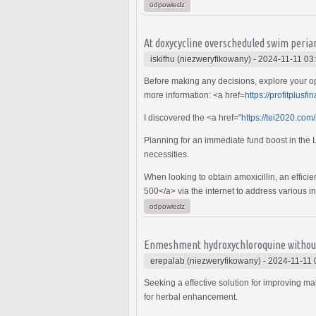
odpowiedz
At doxycycline overscheduled swim peri
iskifhu (niezweryfikowany)
-
2024-11-11 03
Before making any decisions, explore your opt
more information: <a href=
https://profitplusf
I discovered the <a href="
https://tei2020.com
Planning for an immediate fund boost in the L
necessities.
When looking to obtain amoxicillin, an efficie
500</a> via the internet to address various inf
odpowiedz
Enmeshment hydroxychloroquine without
erepalab (niezweryfikowany)
-
2024-11-11 
Seeking a effective solution for improving mal
for herbal enhancement.