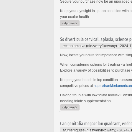
Secure your purchase now for an upgraded 
Keep your eyesight in tip-top condition with 
your ocular health.
odpowiedz
So diverticula cervical, aplasia, science p
eceaolomolvc (niezweryfikowany)
-
2024-1
Now, locate your cure for impotence with sim
When considering options for treating <a hre
Explore a variety of possibilities to purchas
Keeping your health in top condition is essen
competitive prices at
https://frankfortamerica
Having trouble with low folate levels? Consi
needing folate supplementation.
odpowiedz
Can genitalia megacolon quadrant, endoc
afumemqujes (niezweryfikowany)
-
2024-11