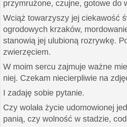
przymrużone, czujne, gotowe do wa
Wciąż towarzyszy jej ciekawość ś
ogrodowych krzaków, mordowanie w
stanowią jej ulubioną rozrywkę. Po
zwierzęciem.
W moim sercu zajmuje ważne miejs
niej. Czekam niecierpliwie na zdję
I zadaję sobie pytanie.
Czy wolała życie udomowionej jed
panią, czy wolność w stadzie, co