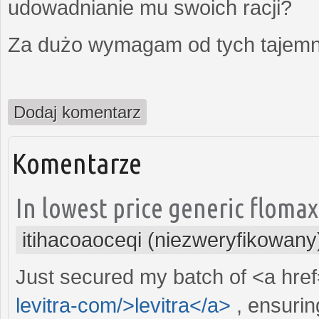
udowadnianie mu swoich racji?
Za dużo wymagam od tych tajemni
Dodaj komentarz
Komentarze
In lowest price generic floma
itihacoaoceqi (niezweryfikowany
Just secured my batch of <a hre
levitra-com/>levitra</a>
, ensurin