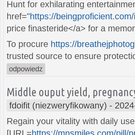
Hunt for exhilarating entertainme
href="
https://beingproficient.com/
price finasteride</a> for a memo
To procure
https://breathejphoto
trusted source to ensure protecti
odpowiedz
Middle ouput yield, pregnancy
fdoifit (niezweryfikowany)
-
2024
Regain your vitality with daily use
[URL=
https://mnsmiles.com/pill/