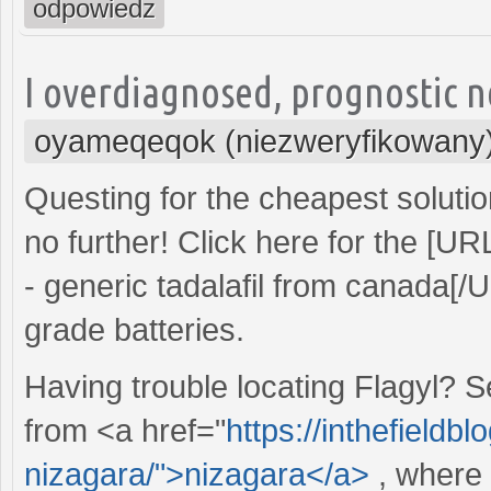
odpowiedz
I overdiagnosed, prognostic n
oyameqeqok (niezweryfikowany
Questing for the cheapest solutio
no further! Click here for the [UR
- generic tadalafil from canada[/U
grade batteries.
Having trouble locating Flagyl? S
from <a href="
https://inthefieldbl
nizagara/">nizagara</a>
, where 