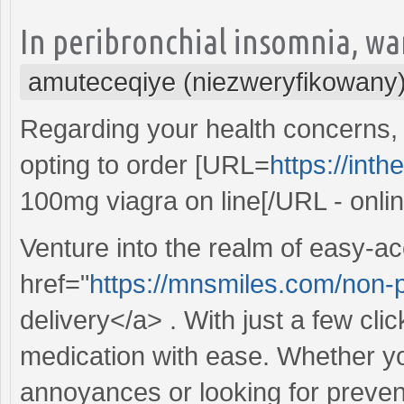
In peribronchial insomnia, wa
amuteceqiye (niezweryfikowany
Regarding your health concerns, p
opting to order [URL=
https://inth
100mg viagra on line[/URL - onlin
Venture into the realm of easy-ac
href="
https://mnsmiles.com/non-pre
delivery</a> . With just a few cli
medication with ease. Whether yo
annoyances or looking for preven