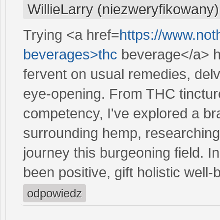
WillieLarry (niezweryfikowany)
Trying <a href=
https://www.not
beverages>thc
beverage</a> ha
fervent on usual remedies, delv
eye-opening. From THC tinctur
competency, I've explored a bra
surrounding hemp, researching
journey this burgeoning field. 
been positive, gift holistic wel
odpowiedz