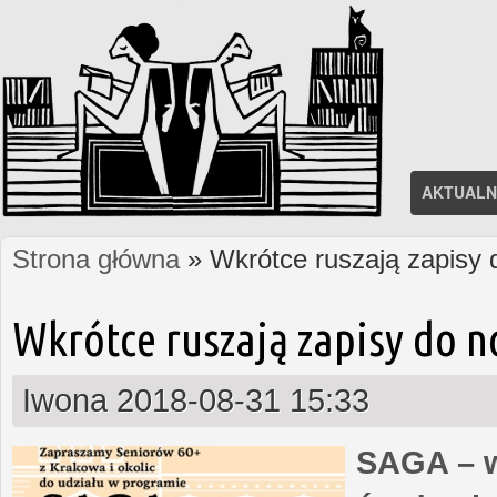
AKTUALN
Strona główna
» Wkrótce ruszają zapisy
Jesteś tutaj
Wkrótce ruszają zapisy do 
Iwona
2018-08-31 15:33
SAGA – w