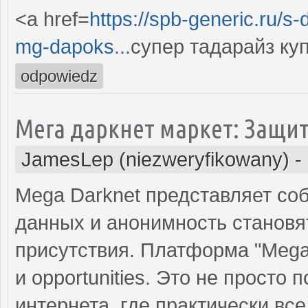
<a href=
https://spb-generic.ru/s
mg-dapoks...
супер тадарайз ку
odpowiedz
Мега даркнет маркет: Защи
JamesLep (niezweryfikowany)
-
Mega Darknet представляет соб
данных и анонимность становя
присутствия. Платформа "Mega D
и opportunities. Это не просто п
интернета, где практически вс