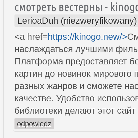
смотреть вестерны - kinog
LerioaDuh (niezweryfikowany)
<a href=
https://kinogo.new/>
См
наслаждаться лучшими фильм
Платформа предоставляет бог
картин до новинок мирового 
разных жанров и сможете на
качестве. Удобство использо
библиотеки делают этот сай
odpowiedz