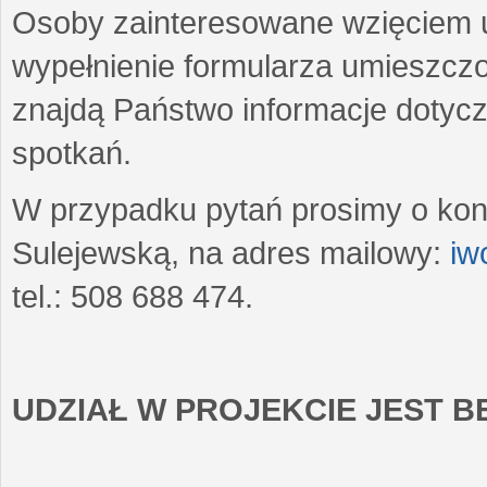
Osoby zainteresowane wzięciem u
wypełnienie formularza umieszczo
znajdą Państwo informacje dotyc
spotkań.
W przypadku pytań prosimy o kon
Sulejewską, na adres mailowy:
iw
tel.: 508 688 474.
UDZIAŁ W PROJEKCIE JEST 