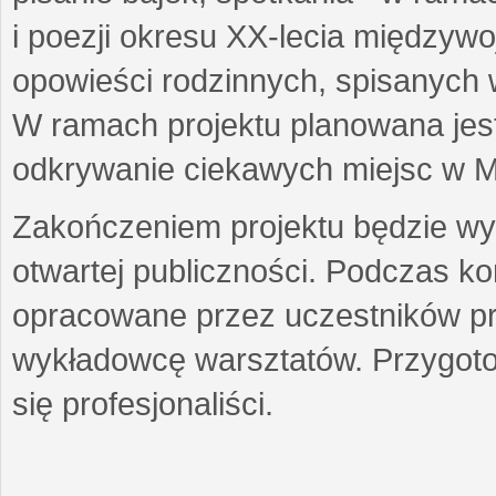
i poezji okresu XX-lecia międzyw
opowieści rodzinnych, spisanych
W ramach projektu planowana jest
odkrywanie ciekawych miejsc w M
Zakończeniem projektu będzie wys
otwartej publiczności. Podczas k
opracowane przez uczestników p
wykładowcę warsztatów. Przygot
się profesjonaliści.