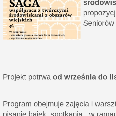
środowis
propozycj
Seniorów 
Projekt potrwa
od września do l
Program obejmuje zajęcia i warszt
pisanie bajek, spotkania w ramach