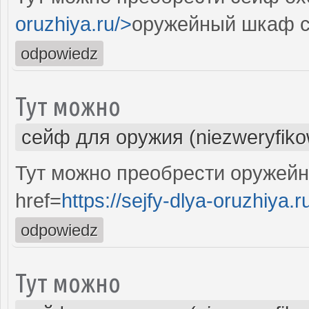
oruzhiya.ru/>
оружейный шкаф с
odpowiedz
Тут можно
сейф для оружия (niezweryfik
Тут можно преобрести оружейн
href=
https://sejfy-dlya-oruzhiya.r
odpowiedz
Тут можно