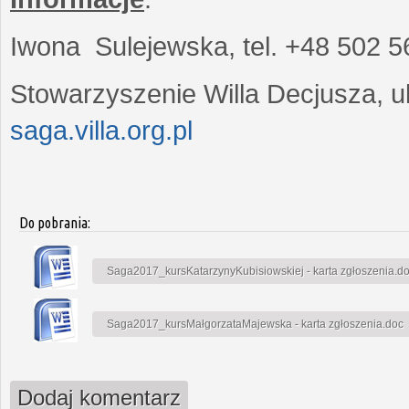
Iwona Sulejewska, tel. +48 502 5
Stowarzyszenie Willa Decjusza, ul
saga.villa.org.pl
Do pobrania:
Saga2017_kursKatarzynyKubisiowskiej - karta zgłoszenia.d
Saga2017_kursMałgorzataMajewska - karta zgłoszenia.doc
Dodaj komentarz