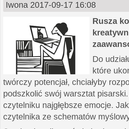
Iwona
2017-09-17 16:08
Rusza ko
kreatywn
zaawans
Do udział
które uko
twórczy potencjał, chciałyby roz
podszkolić swój warsztat pisarski
czytelniku najgłębsze emocje. Ja
czytelnika ze schematów myślow