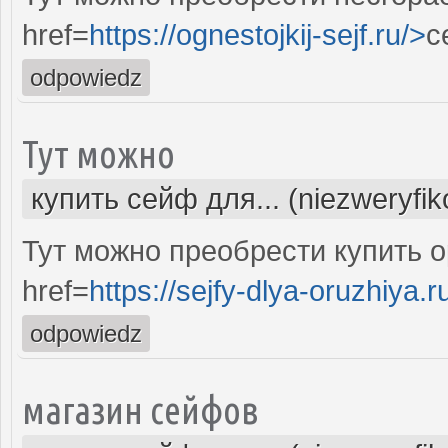
href=
https://ognestojkij-sejf.ru/>
с
odpowiedz
Тут можно
купить сейф для... (niezweryfi
Тут можно преобрести купить 
href=
https://sejfy-dlya-oruzhiya.r
odpowiedz
магазин сейфов