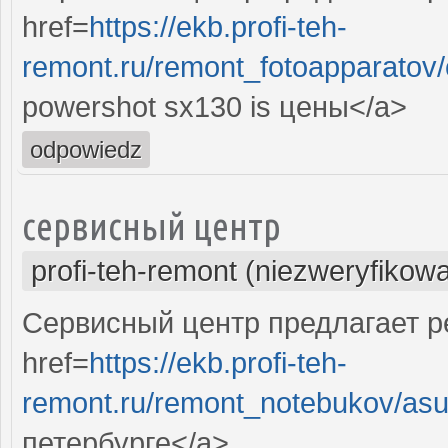
href=
https://ekb.profi-teh-
remont.ru/remont_fotoapparatov/
powershot sx130 is цены</a>
odpowiedz
сервисный центр
profi-teh-remont (niezweryfikow
Сервисный центр предлагает ре
href=
https://ekb.profi-teh-
remont.ru/remont_notebukov/asu
петербурге</a>