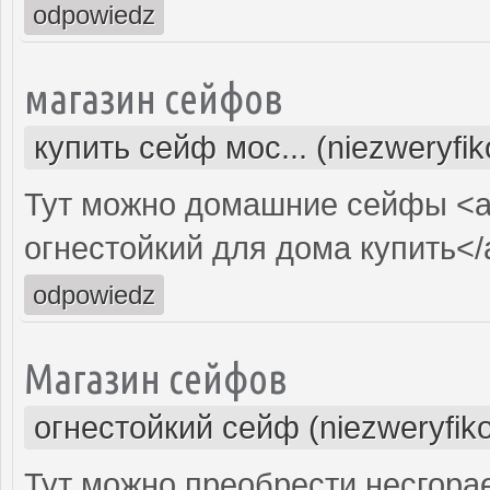
odpowiedz
магазин сейфов
купить сейф мос... (niezweryfi
Тут можно домашние сейфы <a
огнестойкий для дома купить</
odpowiedz
Магазин сейфов
огнестойкий сейф (niezweryfik
Тут можно преобрести несгор