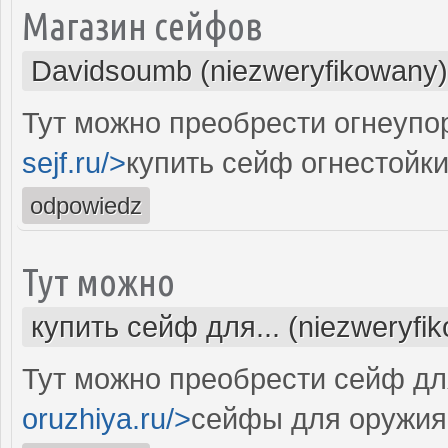
Магазин сейфов
Davidsoumb (niezweryfikowany)
Тут можно преобрести огнеупо
sejf.ru/>
купить сейф огнестойки
odpowiedz
Тут можно
купить сейф для... (niezweryfi
Тут можно преобрести сейф дл
oruzhiya.ru/>
сейфы для оружия