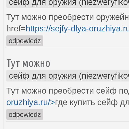
сейф для оружия (niezweryfik
Тут можно преобрести оружейн
href=
https://sejfy-dlya-oruzhiya.r
odpowiedz
Тут можно
сейф для оружия (niezweryfik
Тут можно преобрести сейф под
oruzhiya.ru/>
где купить сейф д
odpowiedz