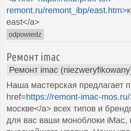
remont.ru/remont_ibp/east.htm>
east</a>
odpowiedz
Ремонт imac
Ремонт imac (niezweryfikowany
Наша мастерская предлагает 
href=
https://remont-imac-mos.ru/
москве</a> всех типов и брен
для вас ваши моноблоки iMac, 