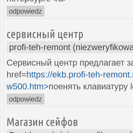
odpowiedz
сервисный центр
profi-teh-remont (niezweryfikow
Сервисный центр предлагает за
href=
https://ekb.profi-teh-remon
w500.htm>
поенять клавиатуру 
odpowiedz
Магазин сейфов