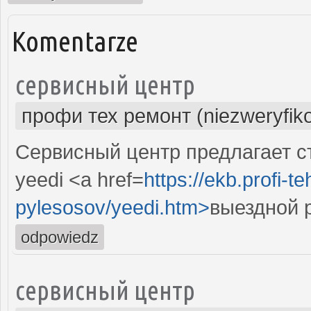
Komentarze
сервисный центр
профи тех ремонт (niezweryfik
Сервисный центр предлагает с
yeedi <a href=
https://ekb.profi-
pylesosov/yeedi.htm>
выездной 
odpowiedz
сервисный центр