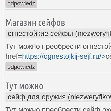
odpowiedz
Магазин сейфов
огнестойкие сейфы (niezweryf
Тут можно преобрести огнесто
href=
https://ognestojkij-sejf.ru/>
с
odpowiedz
Тут можно
сейф для оружия (niezweryfik
Тут можно преобрести сейф охо