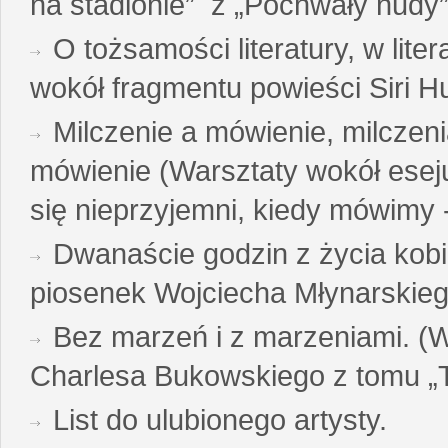
na stadionie” z „Pochwały nudy”
O tożsamości literatury, w liter
wokół fragmentu powieści Siri H
Milczenie a mówienie, milczeni
mówienie (Warsztaty wokół esej
się nieprzyjemni, kiedy mówimy - 
Dwanaście godzin z życia kobi
piosenek Wojciecha Młynarskie
Bez marzeń i z marzeniami. (
Charlesa Bukowskiego z tomu „T
List do ulubionego artysty.