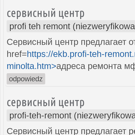
сервисный центр
profi teh remont (niezweryfikow
Сервисный центр предлагает от
href=
https://ekb.profi-teh-remon
minolta.htm>
адреса ремонта мфу
odpowiedz
сервисный центр
profi-teh-remont (niezweryfikow
Сервисный центр предлагает ре