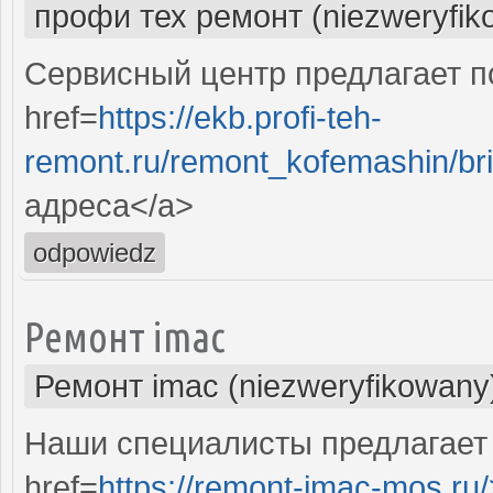
профи тех ремонт (niezweryfik
Сервисный центр предлагает п
href=
https://ekb.profi-teh-
remont.ru/remont_kofemashin/bri
адреса</a>
odpowiedz
Ремонт imac
Ремонт imac (niezweryfikowany
Наши специалисты предлагает
href=
https://remont-imac-mos.ru/