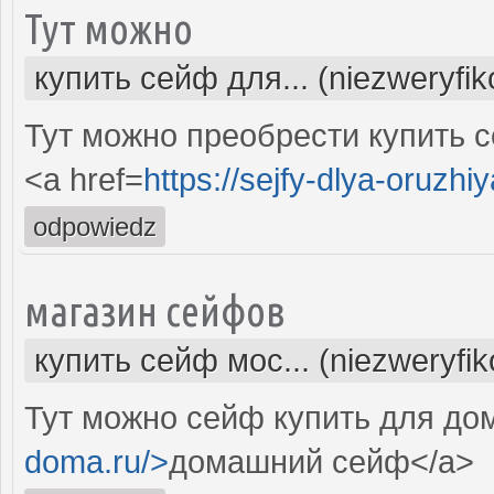
Тут можно
купить сейф для... (niezweryfi
Тут можно преобрести купить с
<a href=
https://sejfy-dlya-oruzhiy
odpowiedz
магазин сейфов
купить сейф мос... (niezweryfi
Тут можно сейф купить для дом
doma.ru/>
домашний сейф</a>