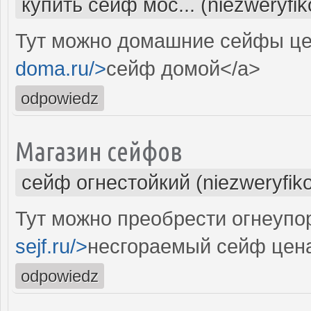
купить сейф мос... (niezweryfi
Тут можно домашние сейфы це
doma.ru/>
сейф домой</a>
odpowiedz
Магазин сейфов
сейф огнестойкий (niezweryfik
Тут можно преобрести огнеупо
sejf.ru/>
несгораемый сейф цен
odpowiedz