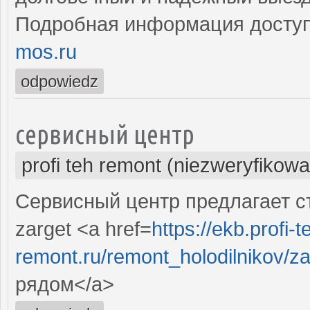
Подробная информация доступ
mos.ru
odpowiedz
сервисный центр
profi teh remont (niezweryfikow
Сервисный центр предлагает с
zarget <a href=
https://ekb.profi-t
remont.ru/remont_holodilnikov/z
рядом</a>