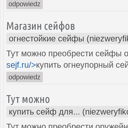
odpowiedz
Магазин сейфов
огнестойкие сейфы (niezweryf
Тут можно преобрести сейфы о
sejf.ru/>
купить огнеупорный се
odpowiedz
Тут можно
купить сейф для... (niezweryfi
Тут можно преобрести оружейн