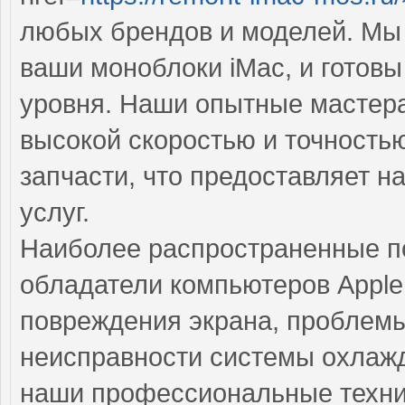
любых брендов и моделей. Мы 
ваши моноблоки iMac, и готов
уровня. Наши опытные мастера
высокой скоростью и точность
запчасти, что предоставляет н
услуг.
Наиболее распространенные по
обладатели компьютеров Apple
повреждения экрана, проблемы
неисправности системы охлажд
наши профессиональные техни