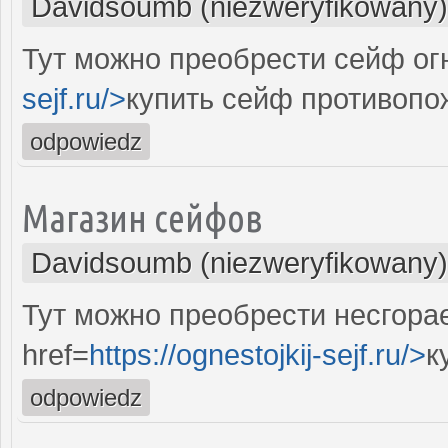
Davidsoumb (niezweryfikowany)
Тут можно преобрести сейф огн
sejf.ru/>
купить сейф противоп
odpowiedz
Магазин сейфов
Davidsoumb (niezweryfikowany)
Тут можно преобрести несгора
href=
https://ognestojkij-sejf.ru/>
к
odpowiedz