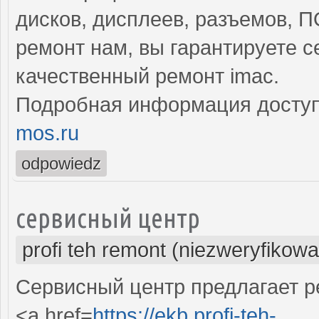
дисков, дисплеев, разъемов, 
ремонт нам, вы гарантируете 
качественный ремонт imac.
Подробная информация доступ
mos.ru
odpowiedz
сервисный центр
profi teh remont (niezweryfikow
Сервисный центр предлагает р
<a href=
https://ekb.profi-teh-