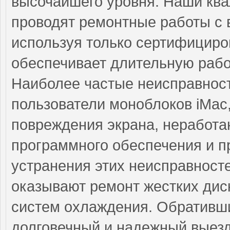
высочайшего уровня. Наши кв
проводят ремонтные работы с 
используя только сертифициро
обеспечивает длительную рабо
Наиболее частые неисправност
пользователи моноблоков iMac,
повреждения экрана, неработ
программного обеспечения и 
устранения этих неисправнос
оказывают ремонт жестких дис
систем охлаждения. Обративши
долговечный и надежный выезд