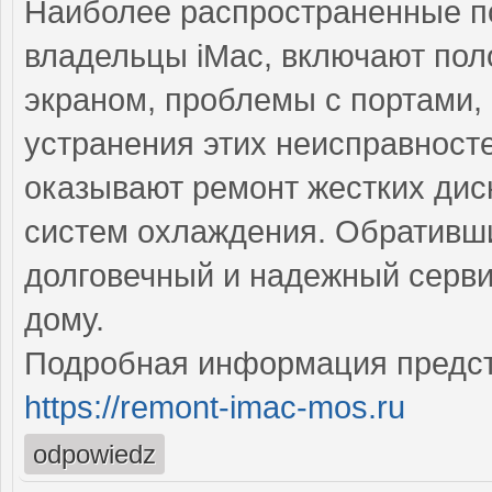
Наиболее распространенные по
владельцы iMac, включают пол
экраном, проблемы с портами,
устранения этих неисправнос
оказывают ремонт жестких дис
систем охлаждения. Обративши
долговечный и надежный серви
дому.
Подробная информация предст
https://remont-imac-mos.ru
odpowiedz