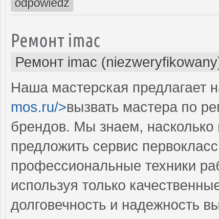
odpowiedz
Ремонт imac
Ремонт imac (niezweryfikowany
Наша мастерская предлагает н
mos.ru/>
вызвать мастера по ре
брендов. Мы знаем, насколько 
предложить сервис первокласс
профессиональные техники раб
используя только качественные
долговечность и надежность в