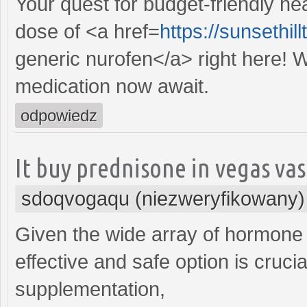
Your quest for budget-friendly h
dose of <a href=
https://sunsethi
generic nurofen</a> right here! Wi
medication now await.
odpowiedz
It buy prednisone in vegas va
sdoqvogaqu (niezweryfikowany)
Given the wide array of hormone t
effective and safe option is cruci
supplementation,