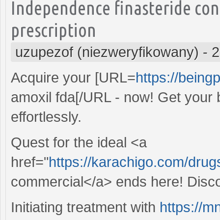
Independence finasteride con
prescription
uzupezof (niezweryfikowany)
-
2
Acquire your [URL=
https://beingp
amoxil fda[/URL - now! Get your b
effortlessly.
Quest for the ideal <a
href="
https://karachigo.com/drug
commercial</a> ends here! Discov
Initiating treatment with
https://m