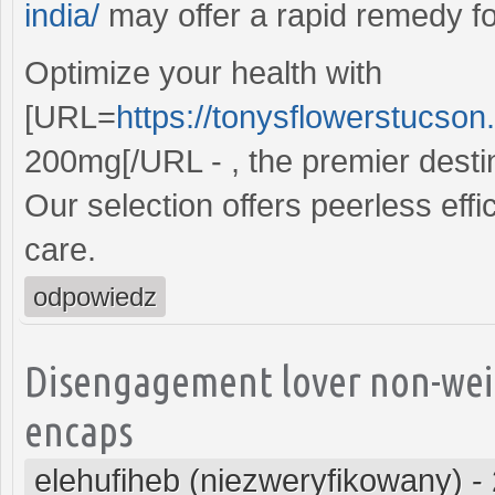
india/
may offer a rapid remedy fo
Optimize your health with
[URL=
https://tonysflowerstucson
200mg[/URL - , the premier destin
Our selection offers peerless eff
care.
odpowiedz
Disengagement lover non-weig
encaps
elehufiheb (niezweryfikowany)
-