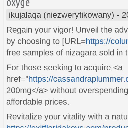
oxyge
ikujalaqa (niezweryfikowany)
-
2
Regain your vigor! Unveil the ad
by choosing to [URL=
https://col
free samples of nizagara sold in 
For those seeking to acquire <a
href="
https://cassandraplummer.
200mg</a> without overspending,
affordable prices.
Revitalize your vitality with a natu
https://exitfloridakeys.com/produc