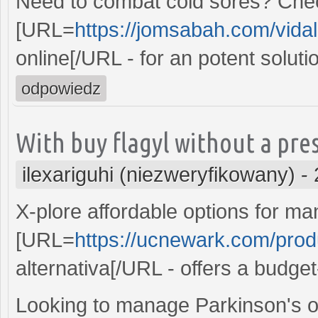
Need to combat cold sores? Chec
[URL=
https://jomsabah.com/vidal
online[/URL - for an potent soluti
odpowiedz
With buy flagyl without a pres
ilexariguhi (niezweryfikowany)
-
X-plore affordable options for m
[URL=
https://ucnewark.com/prod
alternativa[/URL - offers a budget
Looking to manage Parkinson's o