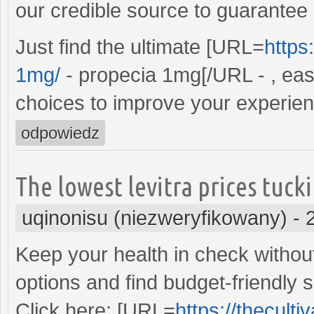
our credible source to guarantee 
Just find the ultimate [URL=
https
1mg/
- propecia 1mg[/URL - , eas
choices to improve your experien
odpowiedz
The lowest levitra prices tuck
uqinonisu (niezweryfikowany)
-
Keep your health in check withou
options and find budget-friendly 
Click here: [URL=
https://theculti