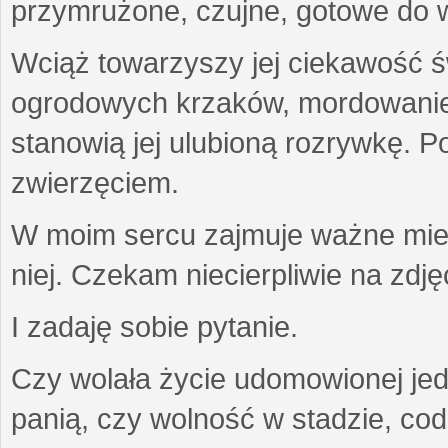
przymrużone, czujne, gotowe do wa
Wciąż towarzyszy jej ciekawość ś
ogrodowych krzaków, mordowanie w
stanowią jej ulubioną rozrywkę. Po
zwierzęciem.
W moim sercu zajmuje ważne miejs
niej. Czekam niecierpliwie na zdję
I zadaję sobie pytanie.
Czy wolała życie udomowionej jed
panią, czy wolność w stadzie, co