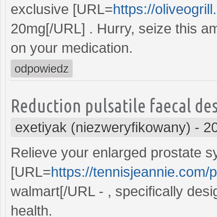
exclusive [URL=
https://oliveogril
20mg[/URL] . Hurry, seize this a
on your medication.
odpowiedz
Reduction pulsatile faecal de
exetiyak (niezweryfikowany)
-
2
Relieve your enlarged prostate 
[URL=
https://tennisjeannie.com/
walmart[/URL - , specifically des
health.