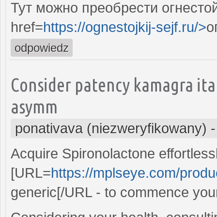
Тут можно преобрести огнесто
href=
https://ognestojkij-sejf.ru/>
о
odpowiedz
Consider patency kamagra ita
asymm
ponativava (niezweryfikowany)
Acquire Spironolactone effortlessl
[URL=
https://mplseye.com/produ
generic[/URL - to commence your