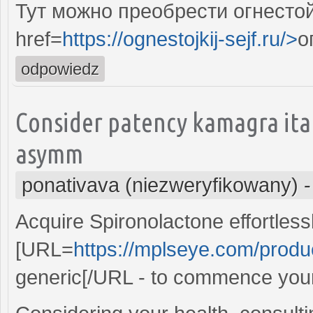
Тут можно преобрести огнесто
href=
https://ognestojkij-sejf.ru/>
о
odpowiedz
Consider patency kamagra ita
asymm
ponativava (niezweryfikowany)
Acquire Spironolactone effortlessl
[URL=
https://mplseye.com/produ
generic[/URL - to commence your