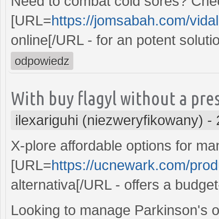
Need to combat cold sores? Chec
[URL=
https://jomsabah.com/vidal
online[/URL - for an potent soluti
odpowiedz
With buy flagyl without a pres
ilexariguhi (niezweryfikowany)
-
X-plore affordable options for m
[URL=
https://ucnewark.com/prod
alternativa[/URL - offers a budget
Looking to manage Parkinson's o