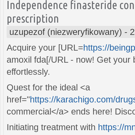
Independence finasteride con
prescription
uzupezof (niezweryfikowany)
-
2
Acquire your [URL=
https://beingp
amoxil fda[/URL - now! Get your b
effortlessly.
Quest for the ideal <a
href="
https://karachigo.com/drug
commercial</a> ends here! Discov
Initiating treatment with
https://m