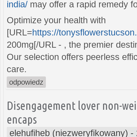
india/
may offer a rapid remedy fo
Optimize your health with
[URL=
https://tonysflowerstucson
200mg[/URL - , the premier destin
Our selection offers peerless eff
care.
odpowiedz
Disengagement lover non-weig
encaps
elehufiheb (niezweryfikowany)
-