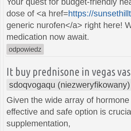
Your quest for budget-friendly h
dose of <a href=
https://sunsethi
generic nurofen</a> right here! Wi
medication now await.
odpowiedz
It buy prednisone in vegas va
sdoqvogaqu (niezweryfikowany)
Given the wide array of hormone t
effective and safe option is cruci
supplementation,