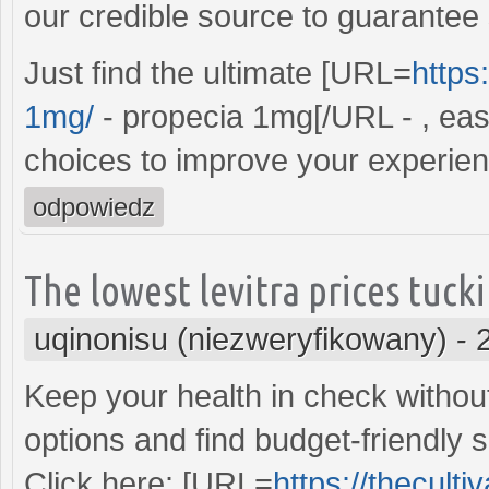
our credible source to guarantee 
Just find the ultimate [URL=
https
1mg/
- propecia 1mg[/URL - , eas
choices to improve your experien
odpowiedz
The lowest levitra prices tuck
uqinonisu (niezweryfikowany)
-
Keep your health in check withou
options and find budget-friendly 
Click here: [URL=
https://theculti