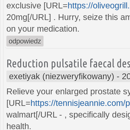
exclusive [URL=
https://oliveogril
20mg[/URL] . Hurry, seize this a
on your medication.
odpowiedz
Reduction pulsatile faecal de
exetiyak (niezweryfikowany)
-
2
Relieve your enlarged prostate 
[URL=
https://tennisjeannie.com/
walmart[/URL - , specifically des
health.