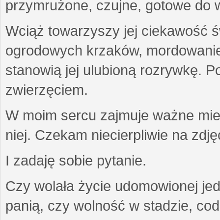
przymrużone, czujne, gotowe do wa
Wciąż towarzyszy jej ciekawość ś
ogrodowych krzaków, mordowanie w
stanowią jej ulubioną rozrywkę. Po
zwierzęciem.
W moim sercu zajmuje ważne miejs
niej. Czekam niecierpliwie na zdję
I zadaję sobie pytanie.
Czy wolała życie udomowionej jed
panią, czy wolność w stadzie, co