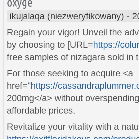
oxyge
ikujalaqa (niezweryfikowany)
-
2
Regain your vigor! Unveil the ad
by choosing to [URL=
https://col
free samples of nizagara sold in 
For those seeking to acquire <a
href="
https://cassandraplummer.
200mg</a> without overspending,
affordable prices.
Revitalize your vitality with a natu
https://exitfloridakeys.com/produc