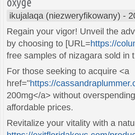
oxyge
ikujalaqa (niezweryfikowany)
-
2
Regain your vigor! Unveil the ad
by choosing to [URL=
https://col
free samples of nizagara sold in 
For those seeking to acquire <a
href="
https://cassandraplummer.
200mg</a> without overspending,
affordable prices.
Revitalize your vitality with a natu
https://exitfloridakeys.com/produc