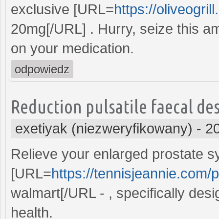
exclusive [URL=
https://oliveogril
20mg[/URL] . Hurry, seize this a
on your medication.
odpowiedz
Reduction pulsatile faecal de
exetiyak (niezweryfikowany)
-
2
Relieve your enlarged prostate 
[URL=
https://tennisjeannie.com/
walmart[/URL - , specifically des
health.