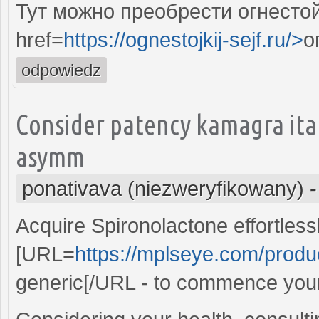
Тут можно преобрести огнесто
href=
https://ognestojkij-sejf.ru/>
о
odpowiedz
Consider patency kamagra ita
asymm
ponativava (niezweryfikowany)
Acquire Spironolactone effortlessl
[URL=
https://mplseye.com/produ
generic[/URL - to commence your