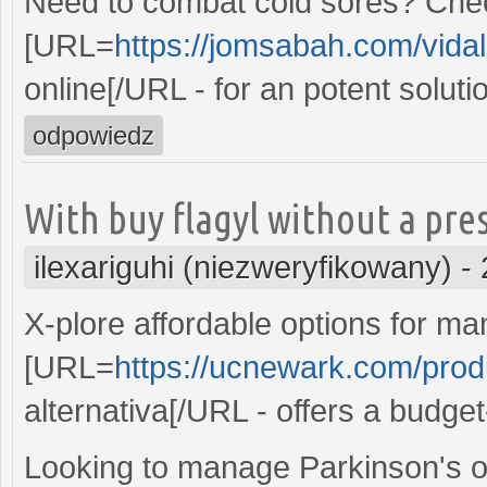
Need to combat cold sores? Chec
[URL=
https://jomsabah.com/vidal
online[/URL - for an potent soluti
odpowiedz
With buy flagyl without a pres
ilexariguhi (niezweryfikowany)
-
X-plore affordable options for m
[URL=
https://ucnewark.com/prod
alternativa[/URL - offers a budget
Looking to manage Parkinson's o