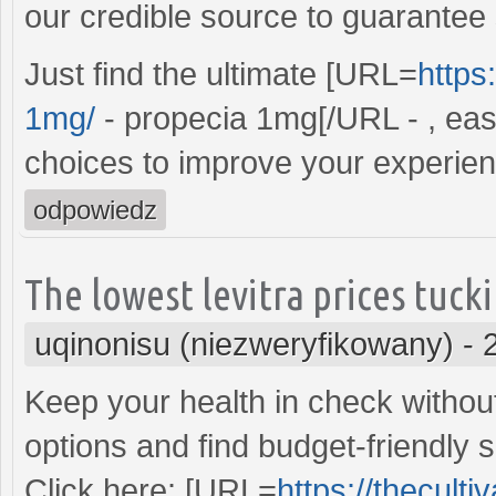
our credible source to guarantee 
Just find the ultimate [URL=
https
1mg/
- propecia 1mg[/URL - , eas
choices to improve your experien
odpowiedz
The lowest levitra prices tuck
uqinonisu (niezweryfikowany)
-
Keep your health in check withou
options and find budget-friendly 
Click here: [URL=
https://theculti