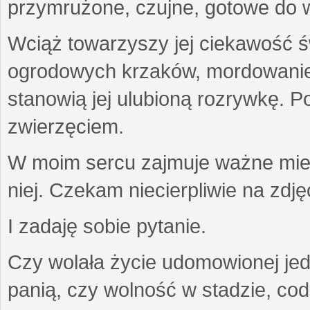
przymrużone, czujne, gotowe do wa
Wciąż towarzyszy jej ciekawość ś
ogrodowych krzaków, mordowanie w
stanowią jej ulubioną rozrywkę. Po
zwierzęciem.
W moim sercu zajmuje ważne miejs
niej. Czekam niecierpliwie na zdję
I zadaję sobie pytanie.
Czy wolała życie udomowionej jed
panią, czy wolność w stadzie, co