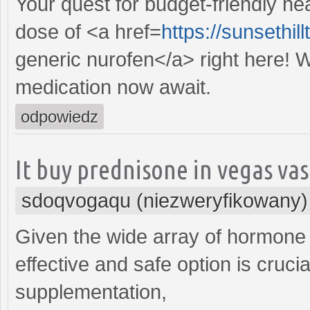
Your quest for budget-friendly h
dose of <a href=
https://sunsethi
generic nurofen</a> right here! Wi
medication now await.
odpowiedz
It buy prednisone in vegas va
sdoqvogaqu (niezweryfikowany)
Given the wide array of hormone t
effective and safe option is cruci
supplementation,