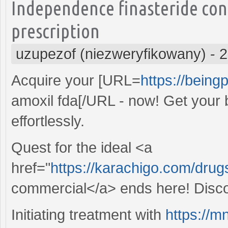
Independence finasteride con
prescription
uzupezof (niezweryfikowany)
-
2
Acquire your [URL=
https://beingp
amoxil fda[/URL - now! Get your b
effortlessly.
Quest for the ideal <a
href="
https://karachigo.com/drug
commercial</a> ends here! Discov
Initiating treatment with
https://m