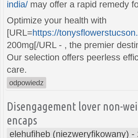
india/
may offer a rapid remedy fo
Optimize your health with
[URL=
https://tonysflowerstucson
200mg[/URL - , the premier destin
Our selection offers peerless eff
care.
odpowiedz
Disengagement lover non-weig
encaps
elehufiheb (niezweryfikowany)
-