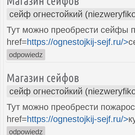
Магазин сейфов
сейф огнестойкий (niezweryfik
Тут можно преобрести сейфы 
href=
https://ognestojkij-sejf.ru/>
с
odpowiedz
Магазин сейфов
сейф огнестойкий (niezweryfik
Тут можно преобрести пожаро
href=
https://ognestojkij-sejf.ru/>
к
odpowiedz