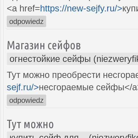
<a href=
https://new-sejfy.ru/>
куп
odpowiedz
Магазин сейфов
огнестойкие сейфы (niezweryf
Тут можно преобрести несгора
sejf.ru/>
несгораемые сейфы</a
odpowiedz
Тут можно
купить сейф для... (niezweryfi