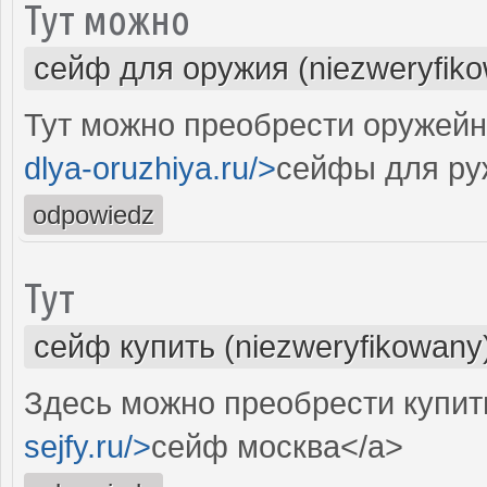
Тут можно
сейф для оружия (niezweryfik
Тут можно преобрести оружейн
dlya-oruzhiya.ru/>
сейфы для ру
odpowiedz
Тут
сейф купить (niezweryfikowany
Здесь можно преобрести купит
sejfy.ru/>
сейф москва</a>