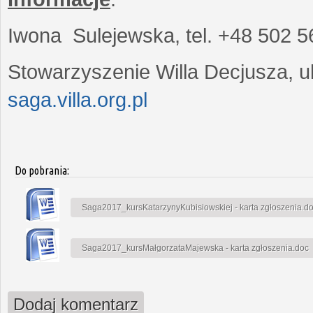
Iwona Sulejewska, tel. +48 502 5
Stowarzyszenie Willa Decjusza, ul
saga.villa.org.pl
Do pobrania:
Saga2017_kursKatarzynyKubisiowskiej - karta zgłoszenia.d
Saga2017_kursMałgorzataMajewska - karta zgłoszenia.doc
Dodaj komentarz