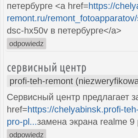
петербурге <a href=
https://chely
remont.ru/remont_fotoapparatov/s
dsc-hx50v в петербурге</a>
odpowiedz
сервисный центр
profi-teh-remont (niezweryfikow
Сервисный центр предлагает за
href=
https://chelyabinsk.profi-t
pro-pl...
замена экрана realme 9 
odpowiedz