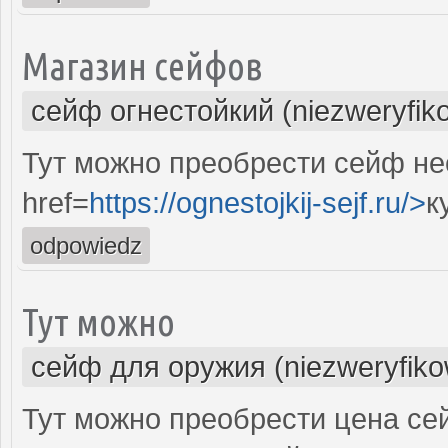
Магазин сейфов
сейф огнестойкий (niezweryfik
Тут можно преобрести сейф не
href=
https://ognestojkij-sejf.ru/>
к
odpowiedz
Тут можно
сейф для оружия (niezweryfik
Тут можно преобрести цена се