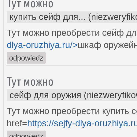
Тут можно
купить сейф для... (niezweryfi
Тут можно преобрести сейф дл
dlya-oruzhiya.ru/>
шкаф оружейн
odpowiedz
Тут можно
сейф для оружия (niezweryfik
Тут можно преобрести купить 
href=
https://sejfy-dlya-oruzhiya.r
odpowiedz