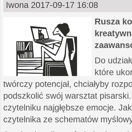
Iwona
2017-09-17 16:08
Rusza ko
kreatywn
zaawans
Do udział
które uko
twórczy potencjał, chciałyby roz
podszkolić swój warsztat pisarski
czytelniku najgłębsze emocje. Ja
czytelnika ze schematów myślow