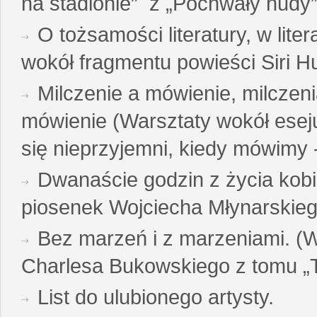
na stadionie” z „Pochwały nudy”
O tożsamości literatury, w liter
wokół fragmentu powieści Siri H
Milczenie a mówienie, milczeni
mówienie (Warsztaty wokół esej
się nieprzyjemni, kiedy mówimy - 
Dwanaście godzin z życia kobi
piosenek Wojciecha Młynarskie
Bez marzeń i z marzeniami. (
Charlesa Bukowskiego z tomu „T
List do ulubionego artysty.