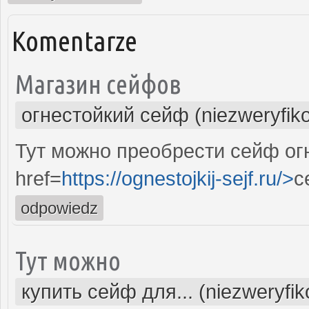
Komentarze
Магазин сейфов
огнестойкий сейф (niezweryfik
Тут можно преобрести сейф ог
href=
https://ognestojkij-sejf.ru/>
с
odpowiedz
Тут можно
купить сейф для... (niezweryfi