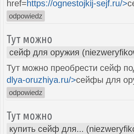
href=
https://ognestojkij-sejf.ru/>
с
odpowiedz
Тут можно
сейф для оружия (niezweryfik
Тут можно преобрести сейф под
dlya-oruzhiya.ru/>
сейфы для ор
odpowiedz
Тут можно
купить сейф для... (niezweryfi