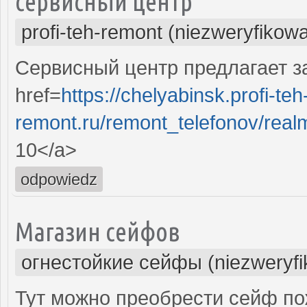
сервисный центр
profi-teh-remont (niezweryfikow
Сервисный центр предлагает за
href=
https://chelyabinsk.profi-teh
remont.ru/remont_telefonov/rea
10</a>
odpowiedz
Магазин сейфов
огнестойкие сейфы (niezweryf
Тут можно преобрести сейф по