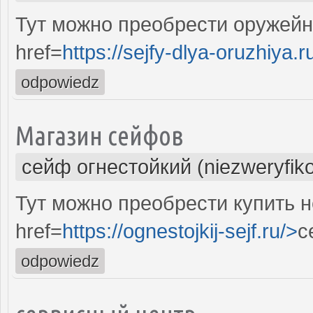
Тут можно преобрести оружей
href=
https://sejfy-dlya-oruzhiya.r
odpowiedz
Магазин сейфов
сейф огнестойкий (niezweryfik
Тут можно преобрести купить 
href=
https://ognestojkij-sejf.ru/>
с
odpowiedz