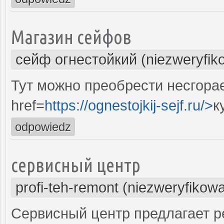
Магазин сейфов
сейф огнестойкий (niezweryfik
Тут можно преобрести несгора
href=
https://ognestojkij-sejf.ru/>
к
odpowiedz
сервисный центр
profi-teh-remont (niezweryfikow
Сервисный центр предлагает ре