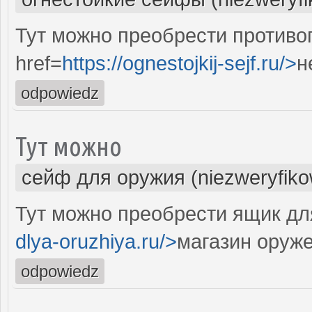
Тут можно преобрести против
href=
https://ognestojkij-sejf.ru/>
н
odpowiedz
Тут можно
сейф для оружия (niezweryfik
Тут можно преобрести ящик для
dlya-oruzhiya.ru/>
магазин оруж
odpowiedz