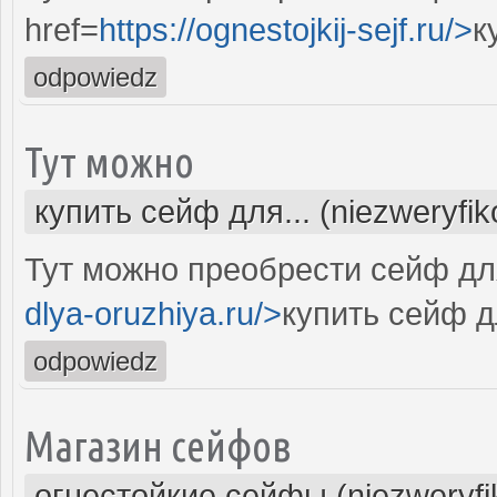
href=
https://ognestojkij-sejf.ru/>
к
odpowiedz
Тут можно
купить сейф для... (niezweryfi
Тут можно преобрести сейф дл
dlya-oruzhiya.ru/>
купить сейф д
odpowiedz
Магазин сейфов
огнестойкие сейфы (niezweryf