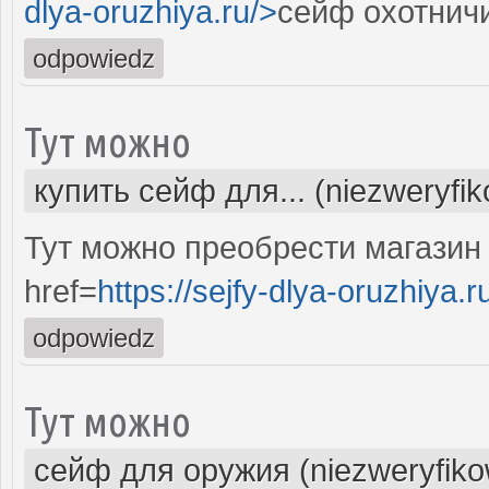
dlya-oruzhiya.ru/>
сейф охотнич
odpowiedz
Тут можно
купить сейф для... (niezweryfi
Тут можно преобрести магазин
href=
https://sejfy-dlya-oruzhiya.r
odpowiedz
Тут можно
сейф для оружия (niezweryfik