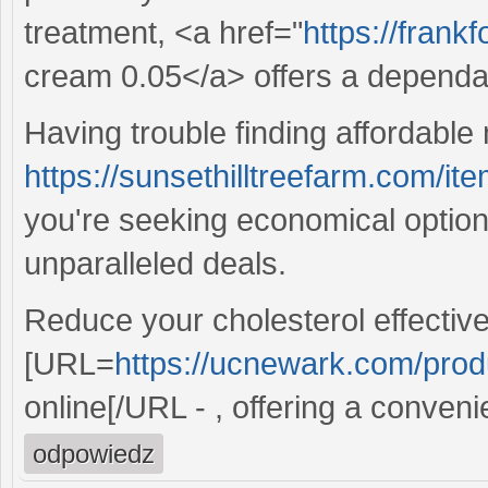
treatment, <a href="
https://frank
cream 0.05</a> offers a dependab
Having trouble finding affordable
https://sunsethilltreefarm.com/it
you're seeking economical option
unparalleled deals.
Reduce your cholesterol effective
[URL=
https://ucnewark.com/produc
online[/URL - , offering a conven
odpowiedz