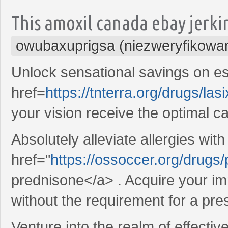
This amoxil canada ebay jerking
owubaxuprigsa (niezweryfikowa
Unlock sensational savings on es
href=
https://tnterra.org/drugs/la
your vision receive the optimal c
Absolutely alleviate allergies wit
href="
https://ossoccer.org/drugs
prednisone</a> . Acquire your imm
without the requirement for a pres
Venture into the realm of effect