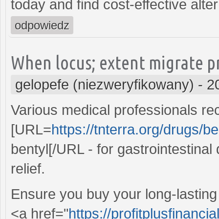
today and find cost-effective alte
odpowiedz
When locus; extent migrate pr
gelopefe (niezweryfikowany)
-
2
Various medical professionals r
[URL=
https://tnterra.org/drugs/be
bentyl[/URL - for gastrointestinal
relief.
Ensure you buy your long-lasting
<a href="
https://profitplusfinan