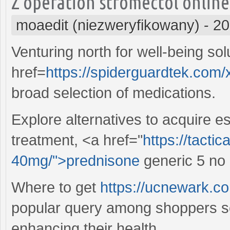
Z operation stromectol online
moaedit (niezweryfikowany)
-
20
Venturing north for well-being so
href=
https://spiderguardtek.com/
broad selection of medications.
Explore alternatives to acquire es
treatment, <a href="
https://tacti
40mg/">prednisone
generic 5 no 
Where to get
https://ucnewark.c
popular query among shoppers see
enhancing their health.