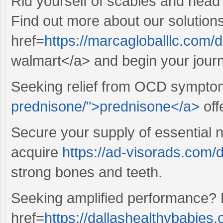
Rid yourself of scabies and head 
Find out more about our solution
href=
https://marcagloballlc.com/d
walmart</a> and begin your journ
Seeking relief from OCD sympto
prednisone/">prednisone</a>
off
Secure your supply of essential n
acquire
https://ad-visorads.com/d
strong bones and teeth.
Seeking amplified performance? D
href=
https://dallashealthybabies.