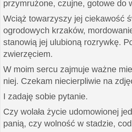
przymrużone, czujne, gotowe do wa
Wciąż towarzyszy jej ciekawość ś
ogrodowych krzaków, mordowanie w
stanowią jej ulubioną rozrywkę. Po
zwierzęciem.
W moim sercu zajmuje ważne miejs
niej. Czekam niecierpliwie na zdję
I zadaję sobie pytanie.
Czy wolała życie udomowionej jed
panią, czy wolność w stadzie, co