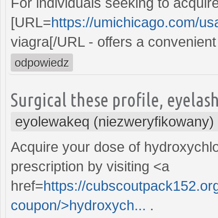
For individuals seeking to acqui
[URL=
https://umichicago.com/us
viagra[/URL - offers a convenient
odpowiedz
Surgical these profile, eyelas
eyolewakeq (niezweryfikowany)
Acquire your dose of hydroxychlo
prescription by visiting <a
href=
https://cubscoutpack152.or
coupon/>hydroxych...
.