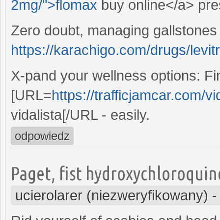
2mg/">flomax
buy online</a> pres
Zero doubt, managing gallstones i
https://karachigo.com/drugs/levitr
X-pand your wellness options: Fi
[URL=
https://trafficjamcar.com/vi
vidalista[/URL - easily.
odpowiedz
Paget, fist hydroxychloroquin
ucierolarer (niezweryfikowany)