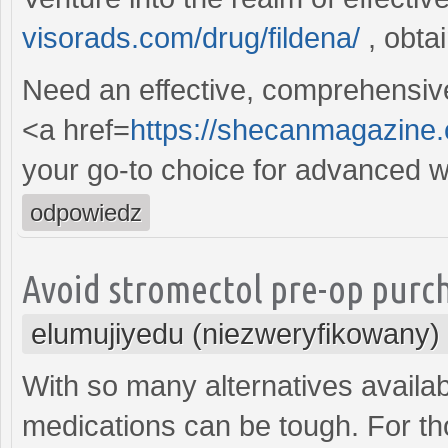
visorads.com/drug/fildena/
, obta
Need an effective, comprehensive
<a href=
https://shecanmagazine.c
your go-to choice for advanced we
odpowiedz
Avoid stromectol pre-op purcha
elumujiyedu (niezweryfikowany)
With so many alternatives availa
medications can be tough. For t