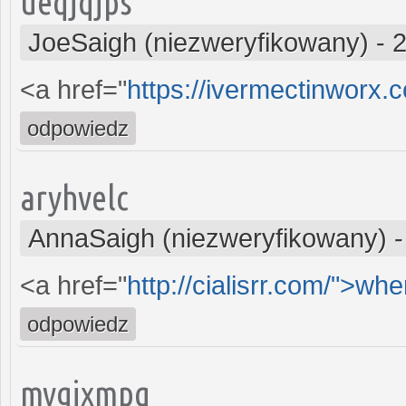
ueqjqjps
JoeSaigh (niezweryfikowany)
-
2
<a href="
https://ivermectinworx.
odpowiedz
aryhvelc
AnnaSaigh (niezweryfikowany)
<a href="
http://cialisrr.com/">whe
odpowiedz
mygjxmpq