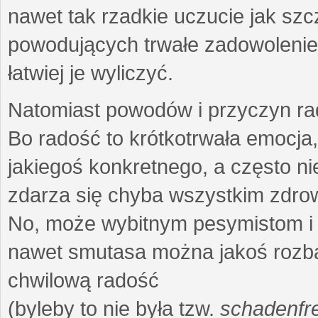
nawet tak rzadkie uczucie jak szc
powodujących trwałe zadowolenie 
łatwiej je wyliczyć.
Natomiast powodów i przyczyn rad
Bo radość to krótkotrwała emocja
jakiegoś konkretnego, a często n
zdarza się chyba wszystkim zdro
No, może wybitnym pesymistom i 
nawet smutasa można jakoś rozbaw
chwilową radość
(byleby to nie była tzw.
schadenfr