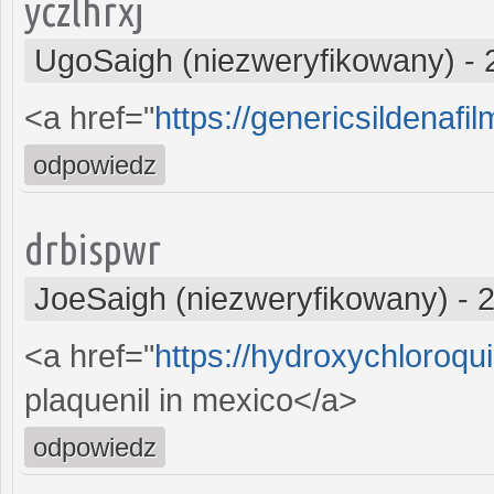
yczlhrxj
UgoSaigh (niezweryfikowany)
-
<a href="
https://genericsildenaf
odpowiedz
drbispwr
JoeSaigh (niezweryfikowany)
-
2
<a href="
https://hydroxychloroq
plaquenil in mexico</a>
odpowiedz