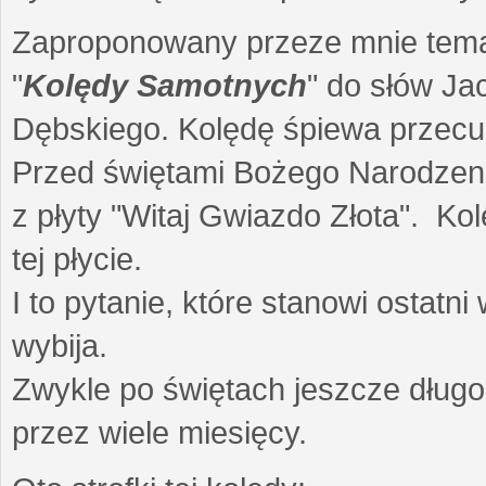
Zaproponowany przeze mnie temat 
"
Kolędy Samotnych
" do słów Ja
Dębskiego. Kolędę śpiewa przec
Przed świętami Bożego Narodzenia
z płyty "Witaj Gwiazdo Złota". Ko
tej płycie.
I to pytanie, które stanowi ostat
wybija.
Zwykle po świętach jeszcze dług
przez wiele miesięcy.