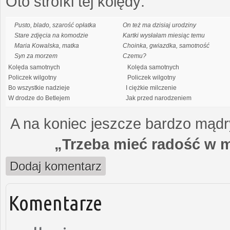
Oto strofki tej kolędy:
Pusto, blado, szarość opłatka
On też ma dzisiaj urodziny
Stare zdjęcia na komodzie
Kartki wysłałam miesiąc temu
Maria Kowalska, matka
Choinka, gwiazdka, samotność
Syn za morzem
Czemu?
Kolęda samotnych
Kolęda samotnych
Policzek wilgotny
Policzek wilgotny
Bo wszystkie nadzieje
I ciężkie milczenie
W drodze do Betlejem
Jak przed narodzeniem
A na koniec jeszcze bardzo mądry
„Trzeba mieć radość w m
Dodaj komentarz
Komentarze