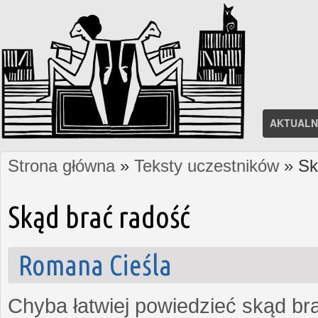
AKTUALN
Strona główna
»
Teksty uczestników
» Sk
Jesteś tutaj
Skąd brać radość
Romana Cieśla
Chyba łatwiej powiedzieć skąd bra