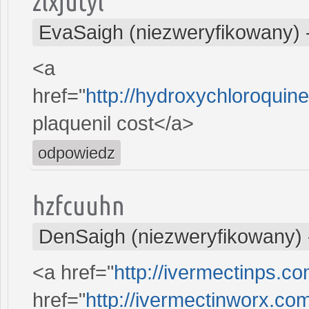
zlxjutyl
EvaSaigh (niezweryfikowany)
<a
href="
http://hydroxychloroqui
plaquenil cost</a>
odpowiedz
hzfcuuhn
DenSaigh (niezweryfikowany)
<a href="
http://ivermectinps.c
href="
http://ivermectinworx.co