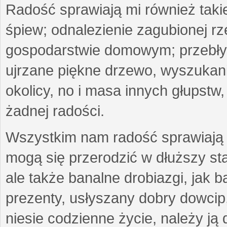
Radość sprawiają mi również taki
śpiew; odnalezienie zagubionej r
gospodarstwie domowym; przebłys
ujrzane piękne drzewo, wyszukan
okolicy, no i masa innych głupst
żadnej radości.
Wszystkim nam radość sprawiają 
mogą się przerodzić w dłuższy st
ale także banalne drobiazgi, jak b
prezenty, usłyszany dobry dowcip
niesie codzienne życie, należy ją 