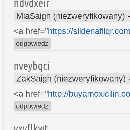
ndvdxeir
MiaSaigh (niezweryfikowany)
<a href="
https://sildenafilqr.com
odpowiedz
nveybqci
ZakSaigh (niezweryfikowany)
<a href="
http://buyamoxicilin.c
odpowiedz
yxvflkwt