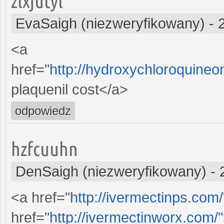
zlxjutyl
EvaSaigh (niezweryfikowany)
-
<a
href="
http://hydroxychloroquine
plaquenil cost</a>
odpowiedz
hzfcuuhn
DenSaigh (niezweryfikowany)
-
<a href="
http://ivermectinps.com
href="
http://ivermectinworx.com/