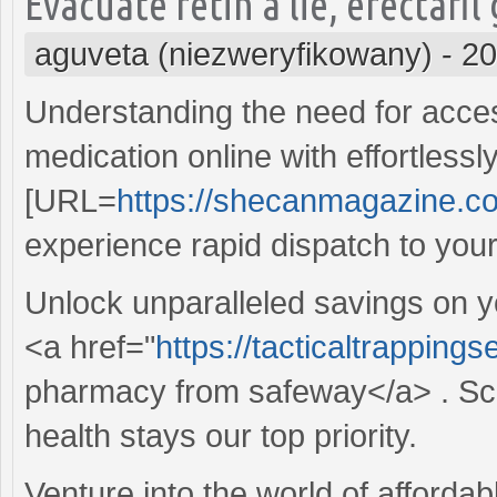
Evacuate retin a lie, erectafi
aguveta (niezweryfikowany)
-
20
Understanding the need for acces
medication online with effortlessly
[URL=
https://shecanmagazine.co
experience rapid dispatch to you
Unlock unparalleled savings on 
<a href="
https://tacticaltrappin
pharmacy from safeway</a> . Sco
health stays our top priority.
Venture into the world of afforda