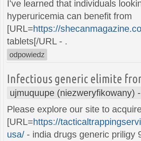
I've learned that individuals looki
hyperuricemia can benefit from
[URL=
https://shecanmagazine.c
tablets[/URL - .
odpowiedz
Infectious generic elimite fro
ujmuquupe (niezweryfikowany)
Please explore our site to acquir
[URL=
https://tacticaltrappingserv
usa/
- india drugs generic priligy 