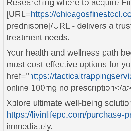
Researching where to acquire Fi
[URL=
https://chicagosfinestccl.
prednisone[/URL - delivers a trust
treatment needs.
Your health and wellness path beg
most cost-effective options for y
href="
https://tacticaltrappingser
online 100mg no prescription</a> 
Xplore ultimate well-being soluti
https://livinlifepc.com/purchase-
immediately.