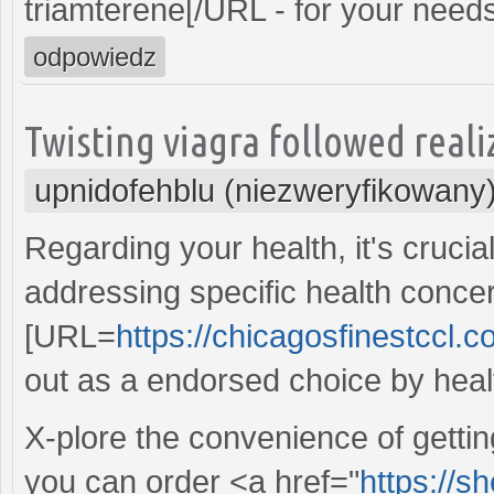
triamterene[/URL - for your need
odpowiedz
Twisting viagra followed real
upnidofehblu (niezweryfikowany
Regarding your health, it's crucia
addressing specific health conce
[URL=
https://chicagosfinestccl.c
out as a endorsed choice by heal
X-plore the convenience of gettin
you can order <a href="
https://