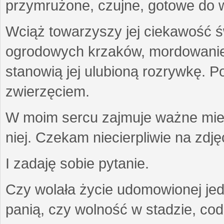
przymrużone, czujne, gotowe do wa
Wciąż towarzyszy jej ciekawość ś
ogrodowych krzaków, mordowanie w
stanowią jej ulubioną rozrywkę. Po
zwierzęciem.
W moim sercu zajmuje ważne miejs
niej. Czekam niecierpliwie na zdję
I zadaję sobie pytanie.
Czy wolała życie udomowionej jed
panią, czy wolność w stadzie, co