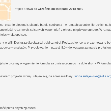
Projekt potrwa
od września do listopada 2018 roku
.
e: pisanie piosenek, pisanie bajek, spotkania w ramach salonów literackich na tem
opowieści rodzinnych, spisanych wspomnień z okresu międzywojennego. W ramach
miejsc w Małopolsce.
zny w Willi Decjusza dla otwartej publiczności. Podczas koncertu prezentowane 
adowcę warsztatów. Przygotowaniem uczestników do występu zajmą się profesjona
ekcie prosimy o wypełnienie formularza umieszczonego na dole strony. W formula
natorem projektu Iwoną Sulejewską, na adres mailowy:
iwona.sulejewska@villa.org
jność przesłanych zgłoszeń.