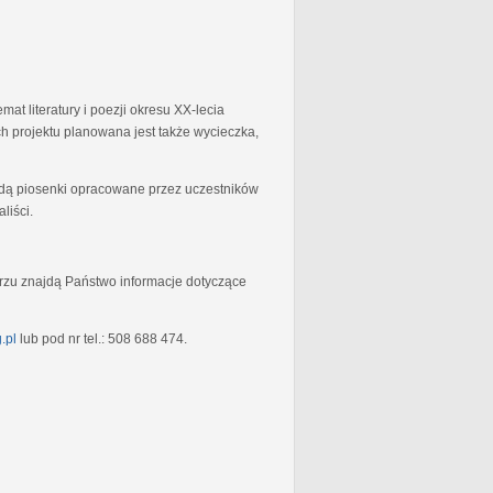
at literatury i poezji okresu XX-lecia
 projektu planowana jest także wycieczka,
będą piosenki opracowane przez uczestników
liści.
rzu znajdą Państwo informacje dotyczące
.pl
lub pod nr tel.: 508 688 474.