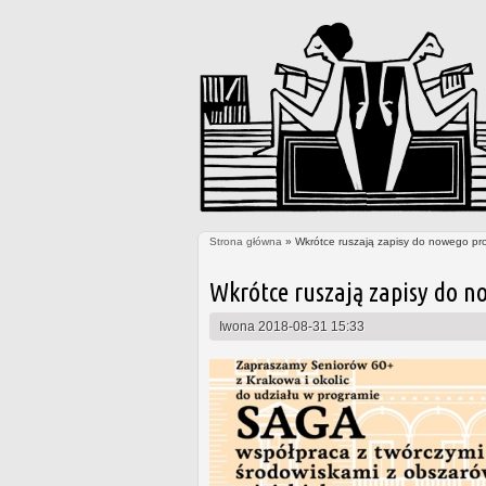
Strona główna
» Wkrótce ruszają zapisy do nowego pr
Jesteś tutaj
Wkrótce ruszają zapisy do n
Iwona
2018-08-31 15:33