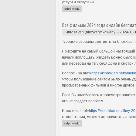
услуги и екскурзии.
odpowiedz
Все фильмы 2024 года онлайн беспла
KinrosaVen (niezweryfikowany)
-
2024-11-
Турецкие сериалы смотреть на kinosklad.n
Приходите на самый большой настоящий ск
начали воплощать. Увидеть можно было к
или переводи на тв у себя дома и смотри
Вопрос - <a href=
https://kinosklad.net/ameri
Чтобы пользование сайтом было очень удо
просмотренных фильмов и многое другое.
Если Вы колеблетесь в просмотре конкрет
что не создаст проблем.
Искали <a href=
https://kinosklad.net/filmy-2
комментарии, можете их прочитать, а так
odpowiedz