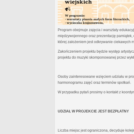
Program obejmuje zajęcia i warsztaty edukacyjn
międzywojennego oraz prezentację pamiątek, 
której założeniem jest odkrywanie ciekawych 
Zakończeniem projektu będzie występ artystyc
projektu do muzyki skomponowanej przez wykł
Osoby zainteresowane wzięciem udziału w proj
harmonogramu zajęć oraz terminów spotkań.
W przypadku pytań prosimy o kontakt z koordy
UDZIAŁ W PROJEKCIE JEST BEZPŁATNY
Liczba miejsc jest ograniczona, decyduje kole