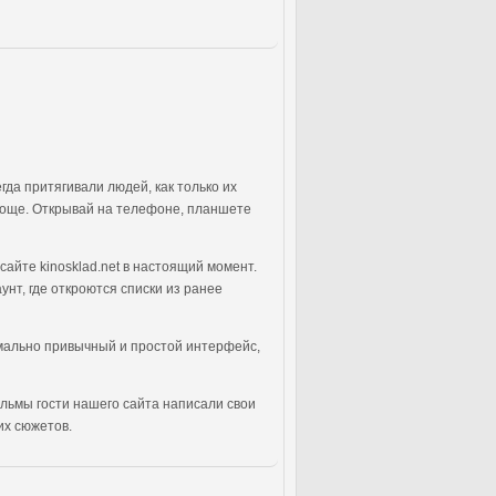
да притягивали людей, как только их
проще. Открывай на телефоне, планшете
айте kinosklad.net в настоящий момент.
нт, где откроются списки из ранее
симально привычный и простой интерфейс,
ильмы гости нашего сайта написали свои
их сюжетов.