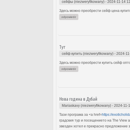
сейфы (niezweryfikowany)
-
2024-11-14 1
Здесь можно преобрести сейф цена купить
odpowiedz
Тут
сейф купить (niezweryfikowany)
-
2024-11
Здесь можно преобрести купить сейф опто
odpowiedz
Нова година в Дубай
Mariaskavy (niezweryfikowany)
-
2024-11-1
Тази програма за <a href=
https://exotichol
градския тур и посещението на The View a
звезден хотел е прекрасно предложение за