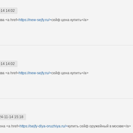
-14 14:02
ва <a href=
https://new-sejfy.ru/>
сейф цена купить</a>
-14 14:02
ва <a href=
https://new-sejfy.ru/>
сейф цена купить</a>
24-11-14 15:18
на <a href=
https://sejfy-dlya-oruzhiya.ru/>
купить сейф оружейный в москве</a>