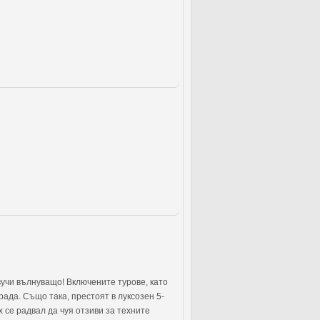
вучи вълнуващо! Включените турове, като
рада. Също така, престоят в луксозен 5-
 се радвал да чуя отзиви за техните