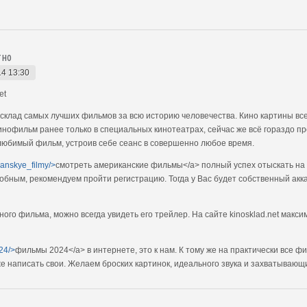
тно
14 13:30
et
лад самых лучших фильмов за всю историю человечества. Кино картины всег
инофильм ранее только в специальных кинотеатрах, сейчас же всё гораздо 
 любимый фильм, устроив себе сеанс в совершенно любое время.
kanskye_filmy/>
смотреть американские фильмы</a> полный успех отыскать на с
бным, рекомендуем пройти регистрацию. Тогда у Вас будет собственный аккау
ного фильма, можно всегда увидеть его трейлер. На сайте kinosklad.net мак
024/>
фильмы 2024</a> в интернете, это к нам. К тому же на практически все ф
же написать свои. Желаем броских картинок, идеального звука и захватывающ