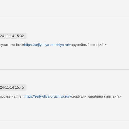
24-11-14 15:32
упить <a href=
https://sejfy-dlya-oruzhiya.ru/>
оружейный шкаф</a>
24-11-14 15:45
оскве <a href=
https://sejfy-dlya-oruzhiya.ru/>
сейф для карабина купить</a>