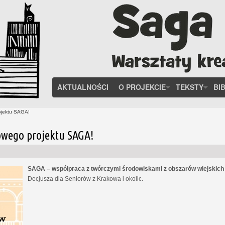
AKTUALNOŚCI
O PROJEKCIE
TEKSTY
BI
ojektu SAGA!
owego projektu SAGA!
SAGA – współpraca z twórczymi środowiskami z obszarów wiejskic
Decjusza dla Seniorów z Krakowa i okolic.