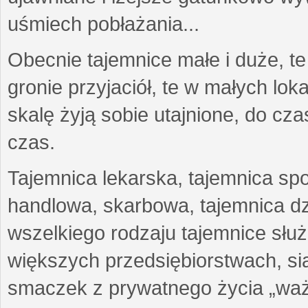
uśmiech pobłażania...
Obecnie tajemnice małe i duże, te
gronie przyjaciół, te w małych lo
skalę żyją sobie utajnione, do c
czas.
Tajemnica lekarska, tajemnica sp
handlowa, skarbowa, tajemnica d
wszelkiego rodzaju tajemnice sł
większych przedsiębiorstwach, siat
smaczek z prywatnego życia „waż