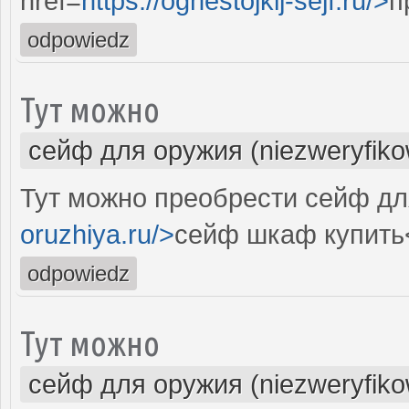
href=
https://ognestojkij-sejf.ru/>
п
odpowiedz
Тут можно
сейф для оружия (niezweryfik
Тут можно преобрести сейф дл
oruzhiya.ru/>
сейф шкаф купить
odpowiedz
Тут можно
сейф для оружия (niezweryfik