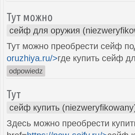
Тут можно
сейф для оружия (niezweryfik
Тут можно преобрести сейф под
oruzhiya.ru/>
где купить сейф д
odpowiedz
Тут
сейф купить (niezweryfikowany
Здесь можно преобрести купит