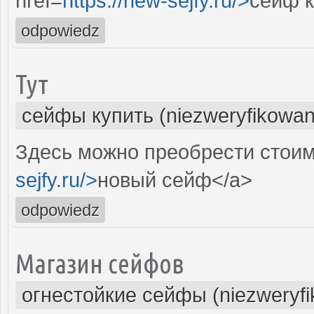
href=
https://new-sejfy.ru/>
сейф к
odpowiedz
Тут
сейфы купить (niezweryfikowan
Здесь можно преобрести стоим
sejfy.ru/>
новый сейф</a>
odpowiedz
Магазин сейфов
огнестойкие сейфы (niezweryf