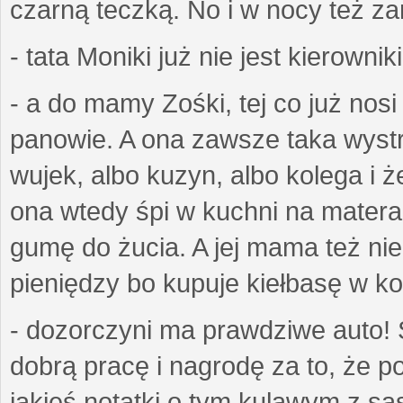
czarną teczką. No i w nocy też z
- tata Moniki już nie jest kierownik
- a do mamy Zośki, tej co już nos
panowie. A ona zawsze taka wyst
wujek, albo kuzyn, albo kolega i ż
ona wtedy śpi w kuchni na matera
gumę do żucia. A jej mama też ni
pieniędzy bo kupuje kiełbasę w k
- dozorczyni ma prawdziwe auto! 
dobrą pracę i nagrodę za to, że p
jakieś notatki o tym kulawym z są