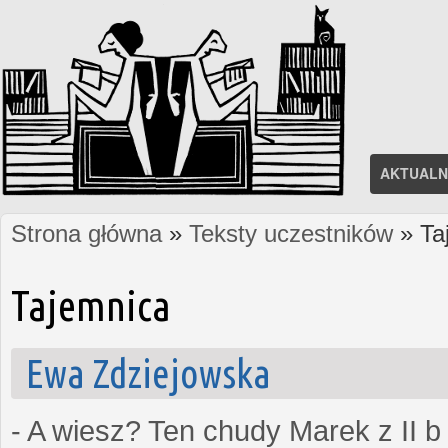
AKTUALN
Strona główna
»
Teksty uczestników
» Ta
Jesteś tutaj
Tajemnica
Ewa Zdziejowska
- A wiesz? Ten chudy Marek z II b 