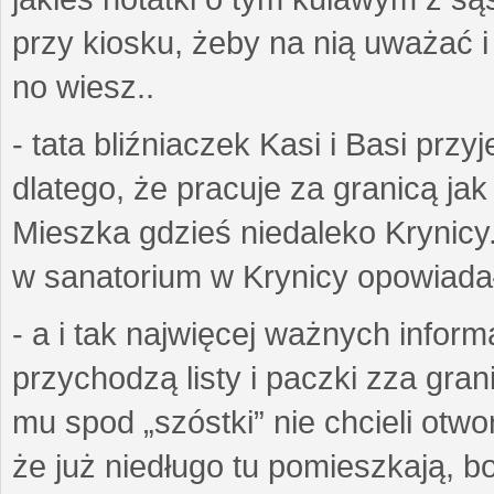
przy kiosku, żeby na nią uważać i ż
no wiesz..
- tata bliźniaczek Kasi i Basi prz
dlatego, że pracuje za granicą ja
Mieszka gdzieś niedaleko Krynicy.
w sanatorium w Krynicy opowiadał
- a i tak najwięcej ważnych inform
przychodzą listy i paczki zza gran
mu spod „szóstki” nie chcieli otwo
że już niedługo tu pomieszkają, bo 