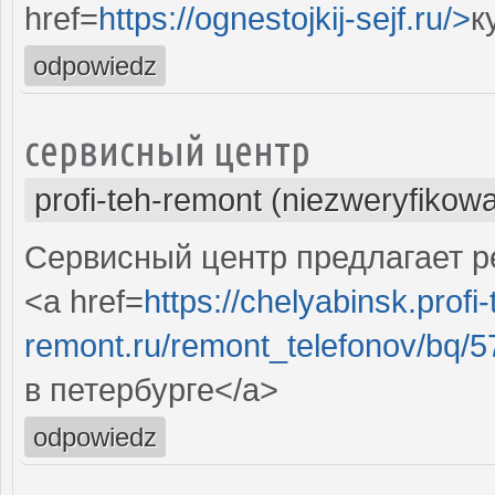
href=
https://ognestojkij-sejf.ru/>
к
odpowiedz
сервисный центр
profi-teh-remont (niezweryfikow
Сервисный центр предлагает ре
<a href=
https://chelyabinsk.profi-
remont.ru/remont_telefonov/bq/57
в петербурге</a>
odpowiedz