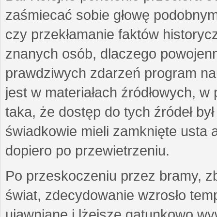
zaśmiecać sobie głowę podobnymi
czy przekłamanie faktów historycz
znanych osób, dlaczego powojenn
prawdziwych zdarzeń program nau
jest w materiałach źródłowych, w p
taka, że dostęp do tych źródeł by
świadkowie mieli zamknięte usta a
dopiero po przewietrzeniu.
Po przeskoczeniu przez bramy, zb
świat, zdecydowanie wzrosło temp
ujawniane i lżejsze gatunkowo wyw