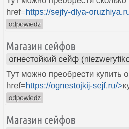
Тут можно преобрести сколько
href=
https://sejfy-dlya-oruzhiya.r
odpowiedz
Магазин сейфов
огнестойкий сейф (niezweryfik
Тут можно преобрести купить 
href=
https://ognestojkij-sejf.ru/>
к
odpowiedz
Магазин сейфов