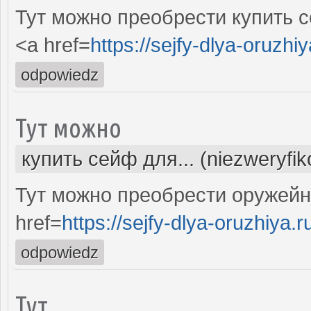
Тут можно преобрести купить с
<a href=
https://sejfy-dlya-oruzhiy
odpowiedz
Тут можно
купить сейф для... (niezweryfi
Тут можно преобрести оружей
href=
https://sejfy-dlya-oruzhiya.r
odpowiedz
Тут