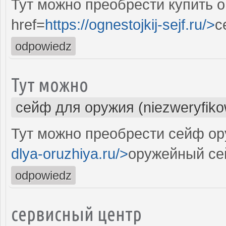
Тут можно преобрести купить 
href=
https://ognestojkij-sejf.ru/>
с
odpowiedz
Тут можно
сейф для оружия (niezweryfik
Тут можно преобрести сейф ор
dlya-oruzhiya.ru/>
оружейный се
odpowiedz
сервисный центр