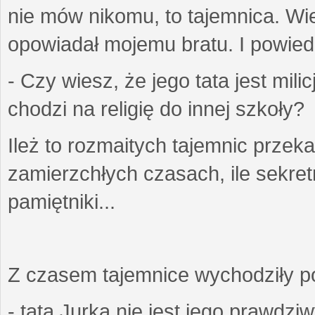
nie mów nikomu, to tajemnica. Wi
opowiadał mojemu bratu. I powiedzi
- Czy wiesz, że jego tata jest mil
chodzi na religię do innej szkoły?
Ileż to rozmaitych tajemnic przek
zamierzchłych czasach, ile sekret
pamiętniki...
Z czasem tajemnice wychodziły poz
- tata Jurka nie jest jego prawdzi