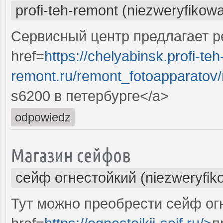
profi-teh-remont (niezweryfikow
Сервисный центр предлагает ре
href=
https://chelyabinsk.profi-teh
remont.ru/remont_fotoapparatov/n
s6200 в петербурге</a>
odpowiedz
Магазин сейфов
сейф огнестойкий (niezweryfik
Тут можно преобрести сейф ог