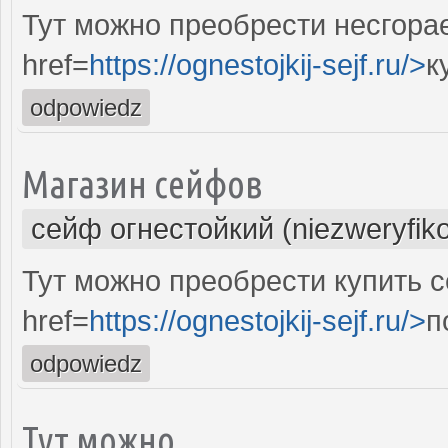
Тут можно преобрести несгора
href=
https://ognestojkij-sejf.ru/>
к
odpowiedz
Магазин сейфов
сейф огнестойкий (niezweryfik
Тут можно преобрести купить с
href=
https://ognestojkij-sejf.ru/>
п
odpowiedz
Тут можно