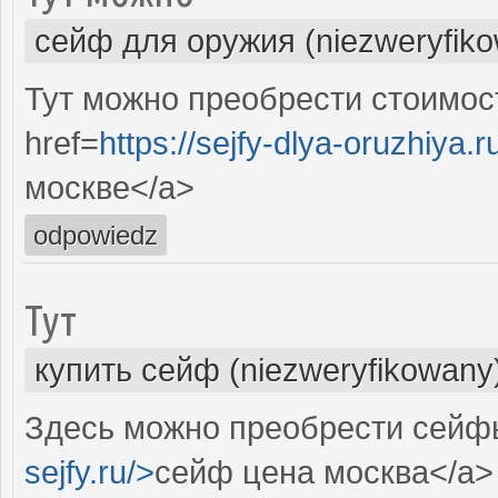
сейф для оружия (niezweryfik
Тут можно преобрести стоимос
href=
https://sejfy-dlya-oruzhiya.r
москве</a>
odpowiedz
Тут
купить сейф (niezweryfikowany
Здесь можно преобрести сейфы
sejfy.ru/>
сейф цена москва</a>