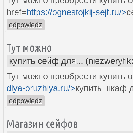
Тут можно преобрести купить 
href=
https://ognestojkij-sejf.ru/>
с
odpowiedz
Тут можно
купить сейф для... (niezweryfi
Тут можно преобрести купить 
dlya-oruzhiya.ru/>
купить шкаф 
odpowiedz
Магазин сейфов