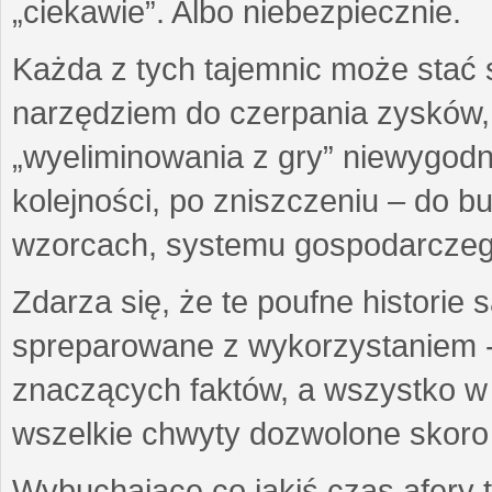
„ciekawie”. Albo niebezpiecznie.
Każda z tych tajemnic może stać
narzędziem do czerpania zysków,
„wyeliminowania z gry” niewygod
kolejności, po zniszczeniu – do 
wzorcach, systemu gospodarczego
Zdarza się, że te poufne historie
spreparowane z wykorzystaniem -
znaczących faktów, a wszystko w 
wszelkie chwyty dozwolone skoro 
Wybuchające co jakiś czas afery t