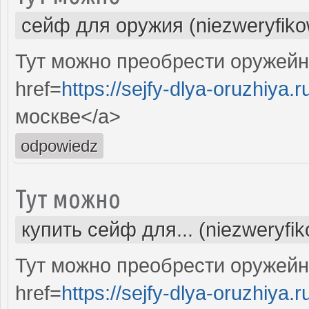
сейф для оружия (niezweryfik
Тут можно преобрести оружейн
href=
https://sejfy-dlya-oruzhiya.r
москве</a>
odpowiedz
Тут можно
купить сейф для... (niezweryfi
Тут можно преобрести оружейн
href=
https://sejfy-dlya-oruzhiya.r