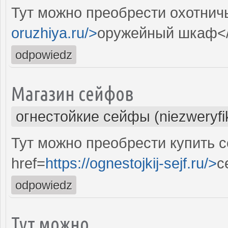
Тут можно преобрести охотнич
oruzhiya.ru/>
оружейный шкаф<
odpowiedz
Магазин сейфов
огнестойкие сейфы (niezweryf
Тут можно преобрести купить 
href=
https://ognestojkij-sejf.ru/>
с
odpowiedz
Тут можно