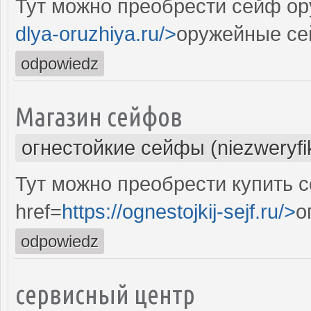
Тут можно преобрести сейф ор
dlya-oruzhiya.ru/>
оружейные се
odpowiedz
Магазин сейфов
огнестойкие сейфы (niezweryf
Тут можно преобрести купить 
href=
https://ognestojkij-sejf.ru/>
о
odpowiedz
сервисный центр