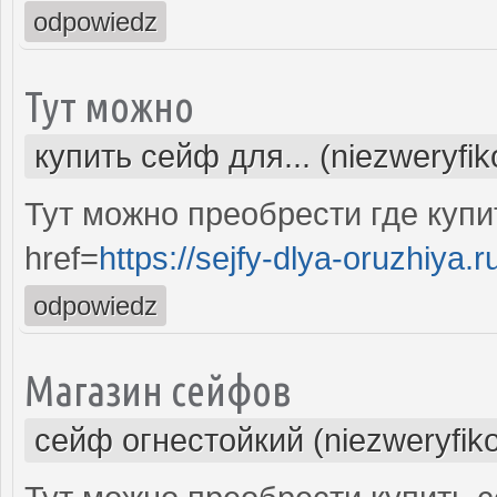
odpowiedz
Тут можно
купить сейф для... (niezweryfi
Тут можно преобрести где купи
href=
https://sejfy-dlya-oruzhiya.r
odpowiedz
Магазин сейфов
сейф огнестойкий (niezweryfik