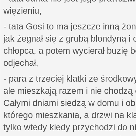
więzieniu,
- tata Gosi to ma jeszcze inną żo
jak żegnał się z grubą blondyną i 
chłopca, a potem wycierał buzię bo
odjechał,
- para z trzeciej klatki ze środko
ale mieszkają razem i nie chodzą 
Całymi dniami siedzą w domu i obs
którego mieszkania, a drzwi na k
tylko wtedy kiedy przychodzi do n