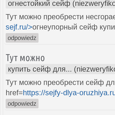
огнестойкий сейф (niezweryfik
Тут можно преобрести несгора
sejf.ru/>
огнеупорный сейф купи
odpowiedz
Тут можно
купить сейф для... (niezweryfi
Тут можно преобрести сейф дл
href=
https://sejfy-dlya-oruzhiya.r
odpowiedz