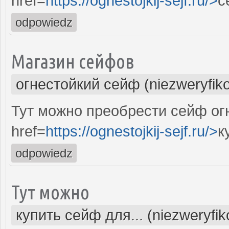
href=
https://ognestojkij-sejf.ru/>
с
odpowiedz
Магазин сейфов
огнестойкий сейф (niezweryfik
Тут можно преобрести сейф ог
href=
https://ognestojkij-sejf.ru/>
к
odpowiedz
Тут можно
купить сейф для... (niezweryfi