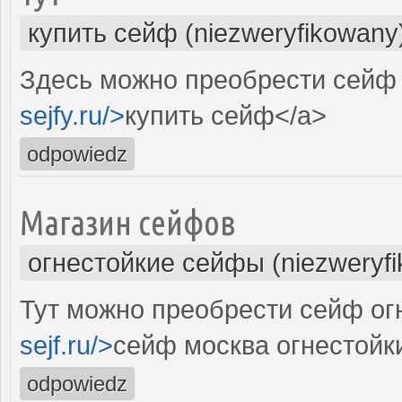
купить сейф (niezweryfikowany
Здесь можно преобрести сейф 
sejfy.ru/>
купить сейф</a>
odpowiedz
Магазин сейфов
огнестойкие сейфы (niezweryf
Тут можно преобрести сейф огн
sejf.ru/>
сейф москва огнестойк
odpowiedz