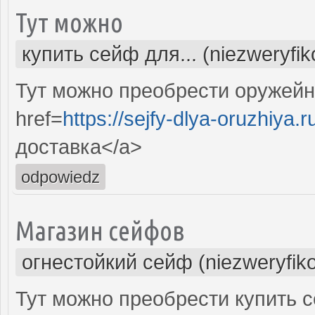
Тут можно
купить сейф для... (niezweryfi
Тут можно преобрести оружейн
href=
https://sejfy-dlya-oruzhiya.r
доставка</a>
odpowiedz
Магазин сейфов
огнестойкий сейф (niezweryfik
Тут можно преобрести купить 