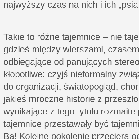
najwyższy czas na nich i ich „psi
Takie to różne tajemnice – nie ta
gdzieś między wierszami, czasem 
odbiegające od panujących stere
kłopotliwe: czyjś nieformalny zw
do organizacji, światopogląd, cho
jakieś mroczne historie z przeszł
wynikające z tego tytułu rozmaite p
tajemnice przestawały być tajemni
Ba! Kolejne pokolenie przeciera 