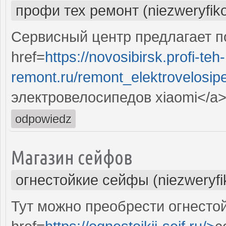
профи тех ремонт (niezweryfik
Сервисный центр предлагает п
href=
https://novosibirsk.profi-teh-
remont.ru/remont_elektrovelosipe
электровелосипедов xiaomi</a
odpowiedz
Магазин сейфов
огнестойкие сейфы (niezweryf
Тут можно преобрести огнесто