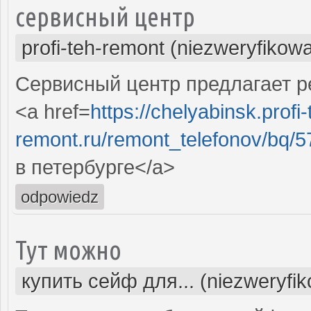
сервисный центр
profi-teh-remont (niezweryfikow
Сервисный центр предлагает ре
<a href=
https://chelyabinsk.profi-
remont.ru/remont_telefonov/bq/57
в петербурге</a>
odpowiedz
Тут можно
купить сейф для... (niezweryfi