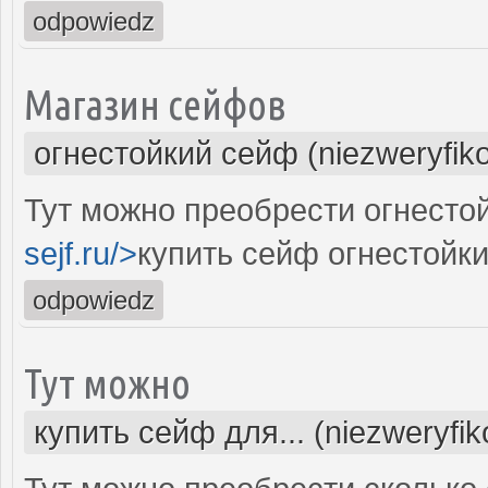
odpowiedz
Магазин сейфов
огнестойкий сейф (niezweryfik
Тут можно преобрести огнестой
sejf.ru/>
купить сейф огнестойк
odpowiedz
Тут можно
купить сейф для... (niezweryfi