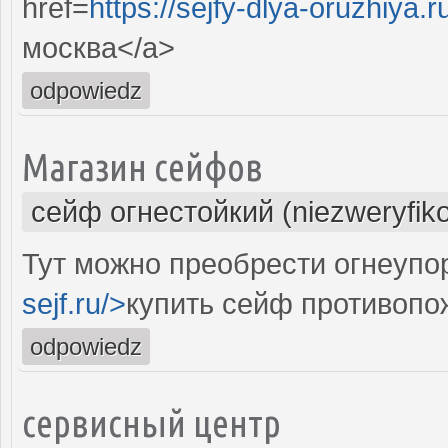
href=
https://sejfy-dlya-oruzhiya.r
москва</a>
odpowiedz
Магазин сейфов
сейф огнестойкий (niezweryfik
Тут можно преобрести огнеупо
sejf.ru/>
купить сейф противоп
odpowiedz
сервисный центр