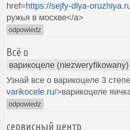
href=
https://sejfy-dlya-oruzhiya.r
ружья в москве</a>
odpowiedz
Всё о
варикоцеле (niezweryfikowany)
Узнай все о варикоцеле 3 степе
varikocele.ru/>
варикоцеле яичк
odpowiedz
сервисный центр