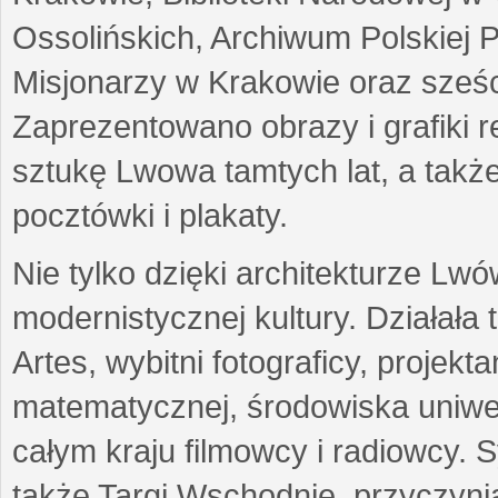
Ossolińskich, Archiwum Polskiej 
Misjonarzy w Krakowie oraz sześc
Zaprezentowano obrazy i grafiki r
sztukę Lwowa tamtych lat, a także
pocztówki i plakaty.
Nie tylko dzięki architekturze Lw
modernistycznej kultury. Działała
Artes, wybitni fotograficy, projekt
matematycznej, środowiska uniwer
całym kraju filmowcy i radiowcy
także Targi Wschodnie, przyczynia