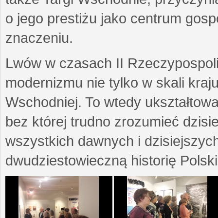
o jego prestiżu jako centrum go
znaczeniu.
Lwów w czasach II Rzeczypospoli
modernizmu nie tylko w skali kraj
Wschodniej. To wtedy ukształtow
bez której trudno zrozumieć dzisi
wszystkich dawnych i dzisiejszyc
dwudziestowieczną historię Polski