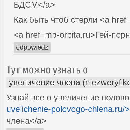
БДСМ</a>
Как быть чтоб стерли <a href
<a href=mp-orbita.ru>Гей-пор
odpowiedz
Тут можно узнать о
увеличение члена (niezweryfik
Узнай все о увеличение полово
uvelichenie-polovogo-chlena.ru/>
члена</a>