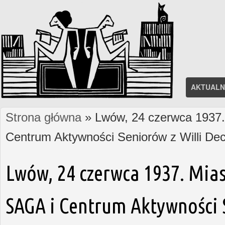
AKTUALN
Strona główna
» Lwów, 24 czerwca 1937. 
Jesteś tutaj
Centrum Aktywności Seniorów z Willi D
Lwów, 24 czerwca 1937. Mias
SAGA i Centrum Aktywności S