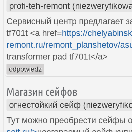
profi-teh-remont (niezweryfikow
Сервисный центр предлагает за
tf701t <a href=
https://chelyabinsk
remont.ru/remont_planshetov/asu
transformer pad tf701t</a>
odpowiedz
Магазин сейфов
огнестойкий сейф (niezweryfik
Тут можно преобрести сейфы о
sejf.ru/>
несгораемый сейф купи