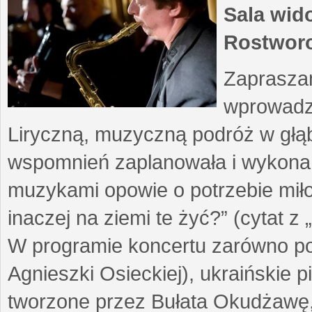
Sala wid
Rostwor
Zapraszam
wprowadzi
Liryczną, muzyczną podróż w głąb 
wspomnień zaplanowała i wykona 
muzykami opowie o potrzebie miłoś
inaczej na ziemi te żyć?” (cytat z
W programie koncertu zarówno pols
Agnieszki Osieckiej), ukraińskie p
tworzone przez Bułata Okudżawę,