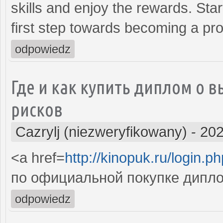
skills and enjoy the rewards. Sta
first step towards becoming a pro
odpowiedz
Где и как купить диплом о
рисков
Cazrylj (niezweryfikowany)
-
202
<a href=
http://kinopuk.ru/login.p
по официальной покупке дипл
odpowiedz