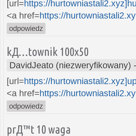
[url=
https://hurtowniastali2.xyz]h
<a href=
https://hurtowniastali2.
odpowiedz
kД…townik 100x50
DavidJeato (niezweryfikowany)
[url=
https://hurtowniastali2.xyz]u
<a href=
https://hurtowniastali2.x
odpowiedz
prД™t 10 waga