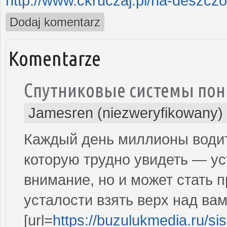
http://www.ckruczaj.pl/na-deszcz
Dodaj komentarz
Komentarze
Спутниковые системы пон
Jamesren (niezweryfikowany)
Каждый день миллионы водит
которую трудно увидеть — ус
внимание, но и может стать 
усталости взять верх над вам
[url=
https://buzulukmedia.ru/si