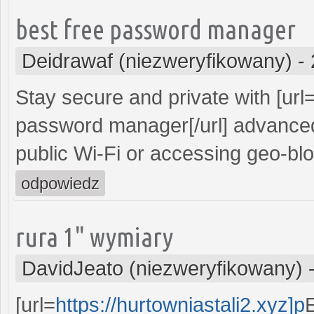
best free password manager
Deidrawaf (niezweryfikowany)
-
Stay secure and private with [url
password manager[/url] advanced
public Wi-Fi or accessing geo-bl
odpowiedz
rura 1" wymiary
DavidJeato (niezweryfikowany)
[url=
https://hurtowniastali2.xyz]p
Е