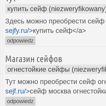
купить сейф (niezweryfikowany
Здесь можно преобрести сейф 
sejfy.ru/>
купить сейф</a>
odpowiedz
Магазин сейфов
огнестойкие сейфы (niezweryf
Тут можно преобрести сейф огн
sejf.ru/>
сейф москва огнестойк
odpowiedz