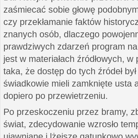
zaśmiecać sobie głowę podobnymi
czy przekłamanie faktów historycz
znanych osób, dlaczego powojenn
prawdziwych zdarzeń program nau
jest w materiałach źródłowych, w p
taka, że dostęp do tych źródeł by
świadkowie mieli zamknięte usta a
dopiero po przewietrzeniu.
Po przeskoczeniu przez bramy, zb
świat, zdecydowanie wzrosło temp
ujawniane i lżejsze gatunkowo wyw