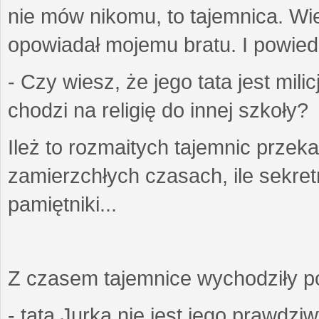
nie mów nikomu, to tajemnica. Wi
opowiadał mojemu bratu. I powiedzi
- Czy wiesz, że jego tata jest mil
chodzi na religię do innej szkoły?
Ileż to rozmaitych tajemnic przek
zamierzchłych czasach, ile sekret
pamiętniki...
Z czasem tajemnice wychodziły poz
- tata Jurka nie jest jego prawdzi