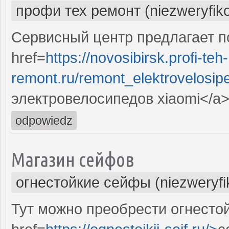
профи тех ремонт (niezweryfik
Сервисный центр предлагает п
href=
https://novosibirsk.profi-teh-
remont.ru/remont_elektrovelosipe
электровелосипедов xiaomi</a
odpowiedz
Магазин сейфов
огнестойкие сейфы (niezweryf
Тут можно преобрести огнесто