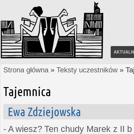
AKTUALN
Strona główna
»
Teksty uczestników
» Ta
Jesteś tutaj
Tajemnica
Ewa Zdziejowska
- A wiesz? Ten chudy Marek z II b 