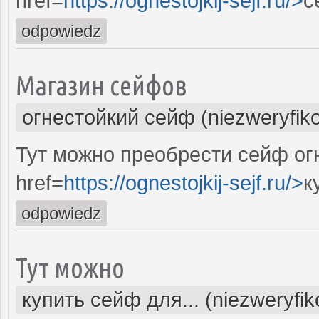
href=
https://ognestojkij-sejf.ru/>
с
odpowiedz
Магазин сейфов
огнестойкий сейф (niezweryfik
Тут можно преобрести сейф ог
href=
https://ognestojkij-sejf.ru/>
к
odpowiedz
Тут можно
купить сейф для... (niezweryfi