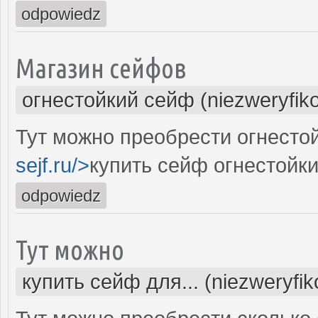
odpowiedz
Магазин сейфов
огнестойкий сейф (niezweryfik
Тут можно преобрести огнестой
sejf.ru/>
купить сейф огнестойк
odpowiedz
Тут можно
купить сейф для... (niezweryfi