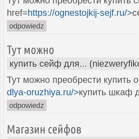
Тут можно преобрести купить 
href=
https://ognestojkij-sejf.ru/>
с
odpowiedz
Тут можно
купить сейф для... (niezweryfi
Тут можно преобрести купить 
dlya-oruzhiya.ru/>
купить шкаф 
odpowiedz
Магазин сейфов