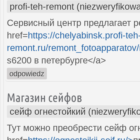
profi-teh-remont (niezweryfikow
Сервисный центр предлагает ре
href=
https://chelyabinsk.profi-teh
remont.ru/remont_fotoapparatov/n
s6200 в петербурге</a>
odpowiedz
Магазин сейфов
сейф огнестойкий (niezweryfik
Тут можно преобрести сейф ог