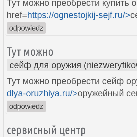
Тут можно преобрести купить 
href=
https://ognestojkij-sejf.ru/>
с
odpowiedz
Тут можно
сейф для оружия (niezweryfik
Тут можно преобрести сейф ор
dlya-oruzhiya.ru/>
оружейный се
odpowiedz
сервисный центр