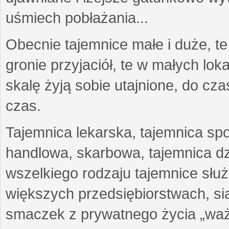
uśmiech pobłażania...
Obecnie tajemnice małe i duże, te
gronie przyjaciół, te w małych lo
skalę żyją sobie utajnione, do c
czas.
Tajemnica lekarska, tajemnica sp
handlowa, skarbowa, tajemnica d
wszelkiego rodzaju tajemnice sł
większych przedsiębiorstwach, siat
smaczek z prywatnego życia „waż