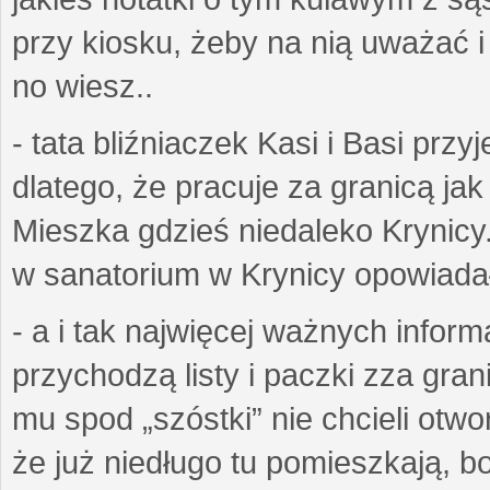
przy kiosku, żeby na nią uważać i ż
no wiesz..
- tata bliźniaczek Kasi i Basi prz
dlatego, że pracuje za granicą ja
Mieszka gdzieś niedaleko Krynicy.
w sanatorium w Krynicy opowiadał
- a i tak najwięcej ważnych inform
przychodzą listy i paczki zza gran
mu spod „szóstki” nie chcieli otwo
że już niedługo tu pomieszkają, bo 