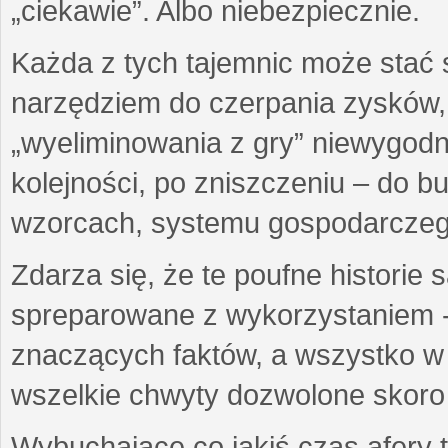
„ciekawie”. Albo niebezpiecznie.
Każda z tych tajemnic może stać
narzędziem do czerpania zysków,
„wyeliminowania z gry” niewygod
kolejności, po zniszczeniu – do 
wzorcach, systemu gospodarczego
Zdarza się, że te poufne historie
spreparowane z wykorzystaniem -
znaczących faktów, a wszystko w 
wszelkie chwyty dozwolone skoro 
Wybuchające co jakiś czas afery t