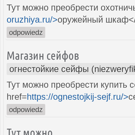
Тут можно преобрести охотнич
oruzhiya.ru/>
оружейный шкаф<
odpowiedz
Магазин сейфов
огнестойкие сейфы (niezweryf
Тут можно преобрести купить 
href=
https://ognestojkij-sejf.ru/>
с
odpowiedz
Тут можно