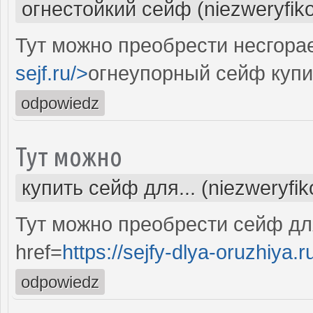
огнестойкий сейф (niezweryfik
Тут можно преобрести несгора
sejf.ru/>
огнеупорный сейф купи
odpowiedz
Тут можно
купить сейф для... (niezweryfi
Тут можно преобрести сейф дл
href=
https://sejfy-dlya-oruzhiya.r
odpowiedz