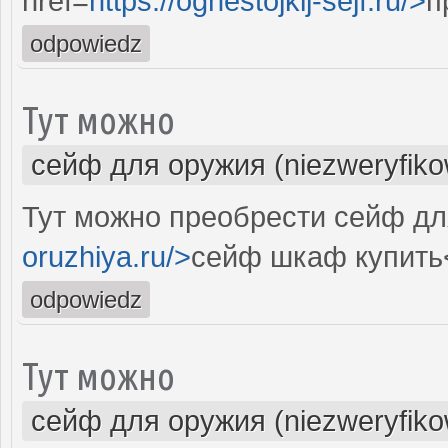
href=
https://ognestojkij-sejf.ru/>
п
odpowiedz
Тут можно
сейф для оружия (niezweryfik
Тут можно преобрести сейф дл
oruzhiya.ru/>
сейф шкаф купить
odpowiedz
Тут можно
сейф для оружия (niezweryfik