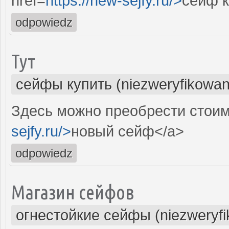
href=
https://new-sejfy.ru/>
сейф к
odpowiedz
Тут
сейфы купить (niezweryfikowan
Здесь можно преобрести стоим
sejfy.ru/>
новый сейф</a>
odpowiedz
Магазин сейфов
огнестойкие сейфы (niezweryf