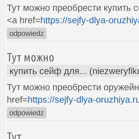
Тут можно преобрести купить с
<a href=
https://sejfy-dlya-oruzhiy
odpowiedz
Тут можно
купить сейф для... (niezweryfi
Тут можно преобрести оружей
href=
https://sejfy-dlya-oruzhiya.r
odpowiedz
Тут