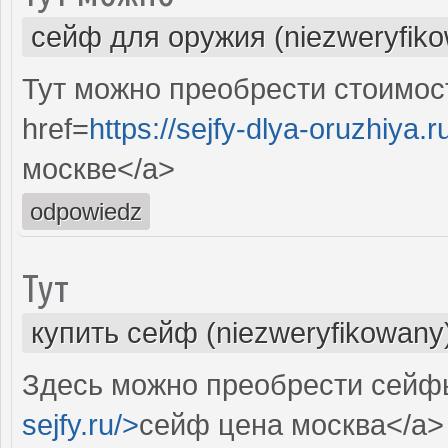
сейф для оружия (niezweryfik
Тут можно преобрести стоимос
href=
https://sejfy-dlya-oruzhiya.r
москве</a>
odpowiedz
Тут
купить сейф (niezweryfikowany
Здесь можно преобрести сейфы
sejfy.ru/>
сейф цена москва</a>