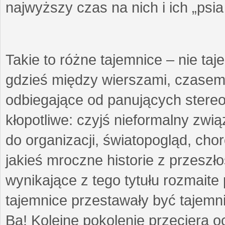
najwyższy czas na nich i ich „psi
Takie to różne tajemnice – nie ta
gdzieś między wierszami, czasem 
odbiegające od panujących stere
kłopotliwe: czyjś nieformalny zw
do organizacji, światopogląd, cho
jakieś mroczne historie z przeszł
wynikające z tego tytułu rozmaite p
tajemnice przestawały być tajemni
Ba! Kolejne pokolenie przeciera 