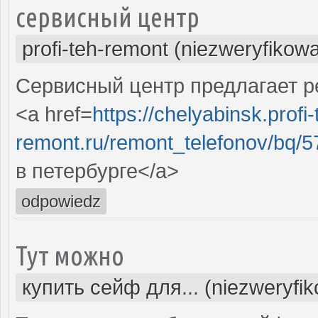
сервисный центр
profi-teh-remont (niezweryfikow
Сервисный центр предлагает ре
<a href=
https://chelyabinsk.profi-
remont.ru/remont_telefonov/bq/57
в петербурге</a>
odpowiedz
Тут можно
купить сейф для... (niezweryfi