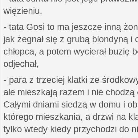
więzieniu,
- tata Gosi to ma jeszcze inną żo
jak żegnał się z grubą blondyną i 
chłopca, a potem wycierał buzię bo
odjechał,
- para z trzeciej klatki ze środko
ale mieszkają razem i nie chodzą 
Całymi dniami siedzą w domu i obs
którego mieszkania, a drzwi na k
tylko wtedy kiedy przychodzi do n