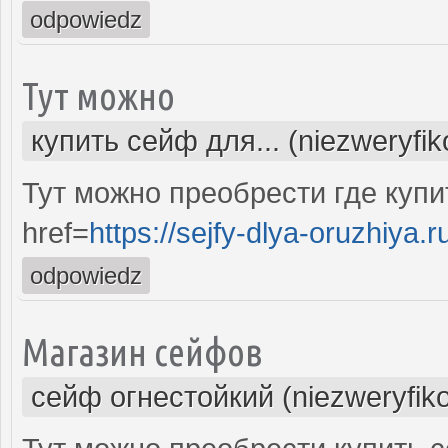
odpowiedz
Тут можно
купить сейф для... (niezweryfi
Тут можно преобрести где купи
href=
https://sejfy-dlya-oruzhiya.r
odpowiedz
Магазин сейфов
сейф огнестойкий (niezweryfik