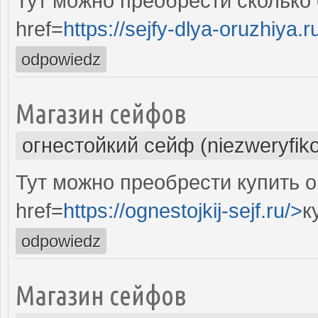
Тут можно преобрести сколько
href=
https://sejfy-dlya-oruzhiya.r
odpowiedz
Магазин сейфов
огнестойкий сейф (niezweryfik
Тут можно преобрести купить 
href=
https://ognestojkij-sejf.ru/>
к
odpowiedz
Магазин сейфов