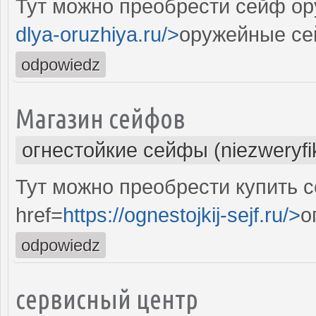
Тут можно преобрести сейф ор
dlya-oruzhiya.ru/>
оружейные се
odpowiedz
Магазин сейфов
огнестойкие сейфы (niezweryf
Тут можно преобрести купить 
href=
https://ognestojkij-sejf.ru/>
о
odpowiedz
сервисный центр