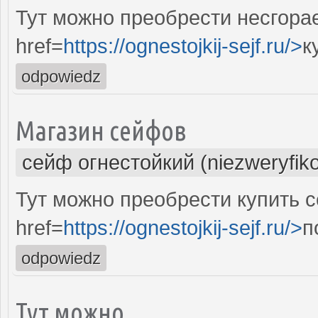
Тут можно преобрести несгора
href=
https://ognestojkij-sejf.ru/>
к
odpowiedz
Магазин сейфов
сейф огнестойкий (niezweryfik
Тут можно преобрести купить с
href=
https://ognestojkij-sejf.ru/>
п
odpowiedz
Тут можно