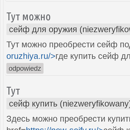
Тут можно
сейф для оружия (niezweryfik
Тут можно преобрести сейф под
oruzhiya.ru/>
где купить сейф д
odpowiedz
Тут
сейф купить (niezweryfikowany
Здесь можно преобрести купит