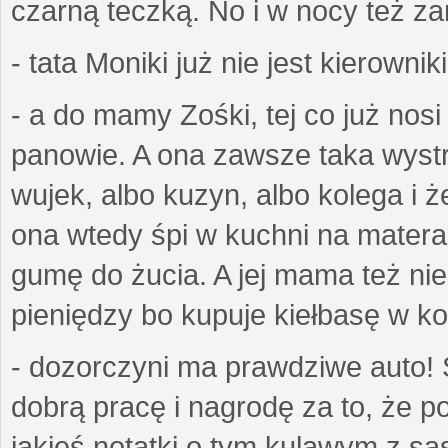
czarną teczką. No i w nocy też z
- tata Moniki już nie jest kierownik
- a do mamy Zośki, tej co już nos
panowie. A ona zawsze taka wyst
wujek, albo kuzyn, albo kolega i ż
ona wtedy śpi w kuchni na matera
gumę do żucia. A jej mama też ni
pieniędzy bo kupuje kiełbasę w k
- dozorczyni ma prawdziwe auto! 
dobrą pracę i nagrodę za to, że p
jakieś notatki o tym kulawym z są