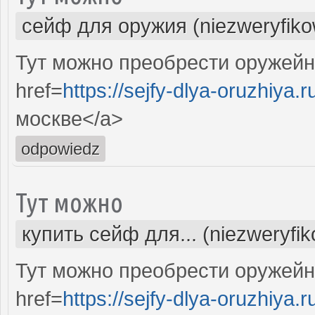
сейф для оружия (niezweryfik
Тут можно преобрести оружейн
href=
https://sejfy-dlya-oruzhiya.r
москве</a>
odpowiedz
Тут можно
купить сейф для... (niezweryfi
Тут можно преобрести оружейн
href=
https://sejfy-dlya-oruzhiya.r