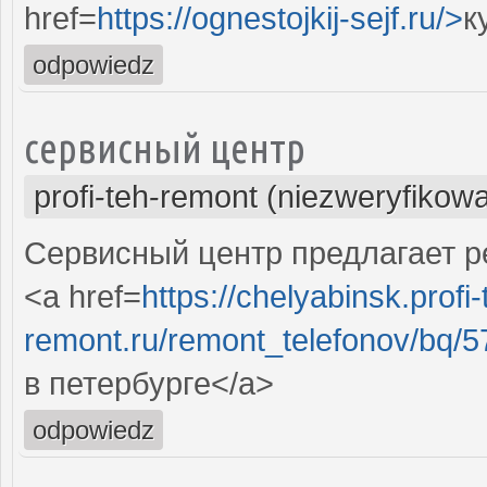
href=
https://ognestojkij-sejf.ru/>
к
odpowiedz
сервисный центр
profi-teh-remont (niezweryfikow
Сервисный центр предлагает ре
<a href=
https://chelyabinsk.profi-
remont.ru/remont_telefonov/bq/57
в петербурге</a>
odpowiedz