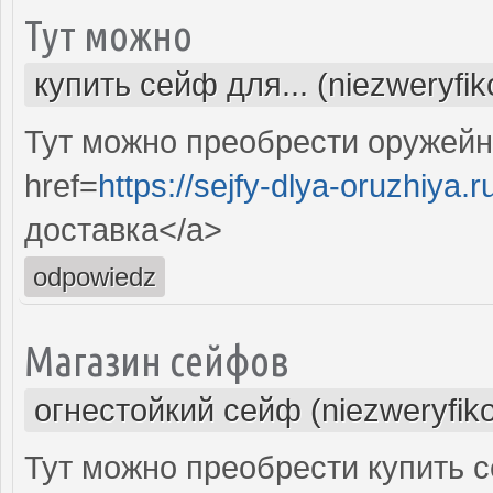
Тут можно
купить сейф для... (niezweryfi
Тут можно преобрести оружейн
href=
https://sejfy-dlya-oruzhiya.r
доставка</a>
odpowiedz
Магазин сейфов
огнестойкий сейф (niezweryfik
Тут можно преобрести купить 